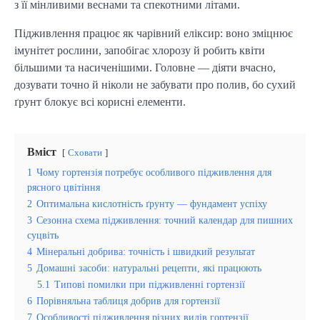
з її мінливими веснами та спекотними літами.
Підживлення працює як чарівний еліксир: воно зміцнює
імунітет рослини, запобігає хлорозу й робить квіти
більшими та насиченішими. Головне — діяти вчасно,
дозувати точно й ніколи не забувати про полив, бо сухий
ґрунт блокує всі корисні елементи.
Вміст
Сховати
1
Чому гортензія потребує особливого підживлення для
рясного цвітіння
2
Оптимальна кислотність ґрунту — фундамент успіху
3
Сезонна схема підживлення: точний календар для пишних
суцвіть
4
Мінеральні добрива: точність і швидкий результат
5
Домашні засоби: натуральні рецепти, які працюють
5.1
Типові помилки при підживленні гортензії
6
Порівняльна таблиця добрив для гортензії
7
Особливості підживлення різних видів гортензії