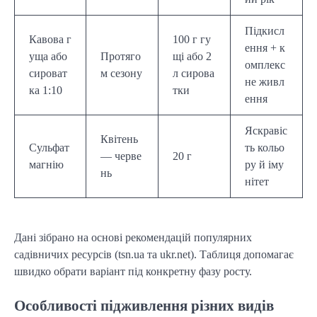
Підкисл
Кавова г
100 г гу
ення + к
уща або
Протяго
щі або 2
омплекс
сироват
м сезону
л сирова
не живл
ка 1:10
тки
ення
Яскравіс
Квітень
Сульфат
ть кольо
— черве
20 г
магнію
ру й іму
нь
нітет
Дані зібрано на основі рекомендацій популярних
садівничих ресурсів (tsn.ua та ukr.net). Таблиця допомагає
швидко обрати варіант під конкретну фазу росту.
Особливості підживлення різних видів