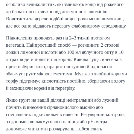
особливо великолистих, які змінюють колір від рожевого
до блакитного залежно від доступності алюмінію.
Волотисти та деревоподібні види трохи менш вимогливі,
але все одно віддають перевагу слабокислому середовищу.
Підкислення проводять раз на 2–3 тижні протягом
вегетації. Найпростіший спосіб — розчинити 2 столові
ложки лимонної кислоти або 100 мл яблучного оцту в 10
літрах води й полити під корінь. Кавова гуща, внесена в
пристовбурне коло, працює поступово й одночасно
збагачує ґрунт мікроелементами. Мульча з хвойної кори чи
торфу підтримує кислотність постійно, зберігаючи вологу
й захищаючи корені від перегріву.
Якщо ґрунт на вашій ділянці нейтральний або лужний,
почніть із внесення сірчанокислого амонію або
спеціальних підкислювачів навесні. Регулярний контроль
за допомогою лакмусового папірця або pH-метра
допоможе уникнути розчарувань і забезпечить