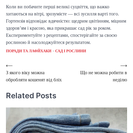
Коли ви побачите перші великі суцвіття, що важко
хитаються на вітрі, зрозумієте — всі зусилля варті того.
Гортензія відповідає вдячністю: щедрим цвітінням, міцним
здоров’ям і красою, яка прикрашає сад рік за роком.
Експериментуйте з рецептами, спостерігайте за своєю
рослиною й насолоджуйтеся результатом.
ПОРАДИ ТА ЛАФЙХАКИ
САД І РОСЛИНИ
Post
⟵
⟶
З якого віку можна
Що не можна робити в
navigation
обробляти кошенят від бліх
неділю
Related Posts