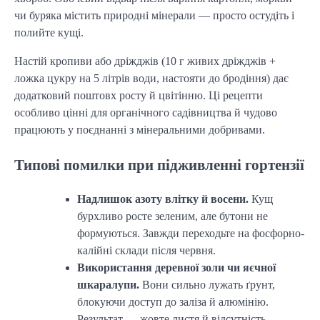
чи буряка містить природні мінерали — просто остудіть і
полийте кущі.
Настій кропиви або дріжджів (10 г живих дріжджів +
ложка цукру на 5 літрів води, настояти до бродіння) дає
додатковий поштовх росту й цвітінню. Ці рецепти
особливо цінні для органічного садівництва й чудово
працюють у поєднанні з мінеральними добривами.
Типові помилки при підживленні гортензії
Надлишок азоту влітку й восени.
Кущ
бурхливо росте зеленим, але бутони не
формуються. Завжди переходьте на фосфорно-
калійні склади після червня.
Використання деревної золи чи яєчної
шкаралупи.
Вони сильно лужать ґрунт,
блокуючи доступ до заліза й алюмінію.
Результат — жовте листя й відсутність