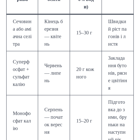
и)
Сечовин
Кінець б
Швидки
а або амі
ерезня
й ріст па
15–30 г
ачна селі
— квіте
гонів і л
тра
нь
истя
Заклада
Суперф
Червень
ння буто
осфат +
20 г кож
— липе
нів, рясн
сульфат
ного
нь
е цвітінн
калію
я
Підгото
Серпень
вка до з
Монофо
— почат
ими, бру
сфат кал
15–20 г
ок верес
ньки на
ію
ня
наступн
ий рік