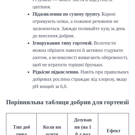
цвітіння.
Підживлення по сухому ґрунту.
Корені
отримують опіки, а поживні речовини не
засвоюються. Завжди поливайте кущ за день
до внесення добрив.
Ігнорування типу гортензії.
Волотисти
можна обрізати навесні й активно годувати
азотом, а великолисті вимагають обережності,
щоб не втратити торішні бруньки.
Рідкісне підкислення.
Навіть при правильних
добривах рослина страждає від хлорозу, якщо
pH вищий за 6,0.
Порівняльна таблиця добрив для гортензії
Дозуван
Тип доб
Коли вн
ня (на 1
Ефект
рива
осити
0 л вод