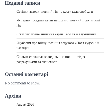
Недавні записи
Сутінки актори: повний гід по касту культової саги
Як гарно посадити квіти на могилі: повний практичний
гід
6 жезлів: повне значення карти Таро та її тлумачення
Якубович про війну: позиція ведучого «Поля чудес» і її
наслідки
Скільки споживає холодильник: повний гід із
розрахунками та економією
Останні коментарі
No comments to show.
Архіви
August 2026