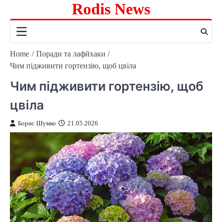
Rodis News
Skip
to
content
Home
Поради та лафйхаки
Чим підживити гортензію, щоб цвіла
Чим підживити гортензію, щоб
цвіла
Борис Шумко
21.05.2026