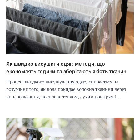
Як швидко висушити одяг: методи, що
економлять години та зберігають якість тканин
Процес швидкого висушування одягу спирається на
розуміння того, як вода покидає волокна тканини через
випаровування, посилене теплом, сухим повітрям і…