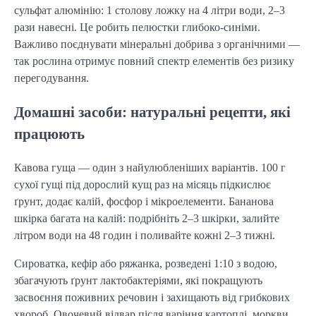
сульфат алюмінію: 1 столову ложку на 4 літри води, 2–3
рази навесні. Це робить пелюстки глибоко-синіми.
Важливо поєднувати мінеральні добрива з органічними —
так рослина отримує повний спектр елементів без ризику
перегодування.
Домашні засоби: натуральні рецепти, які
працюють
Кавова гуща — один з найулюбленіших варіантів. 100 г
сухої гущі під дорослий кущ раз на місяць підкислює
ґрунт, додає калій, фосфор і мікроелементи. Бананова
шкірка багата на калій: подрібніть 2–3 шкірки, залийте
літром води на 48 годин і поливайте кожні 2–3 тижні.
Сироватка, кефір або ряжанка, розведені 1:10 з водою,
збагачують ґрунт лактобактеріями, які покращують
засвоєння поживних речовин і захищають від грибкових
хвороб. Овочевий відвар після варіння картоплі, моркви