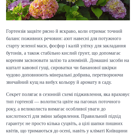
Гортензія зацвіте рясно й яскраво, коли отримає точний
баланс поживних речовин: азот навесні для потужного
старту зеленої маси, фосфор і калій улітку для закладання
бутонів, а також стабільно кислий ґрунт, що допомагає
кореням засвоювати залізо та алюміній. Домашні засоби на
кшталт кавової гущі, сироватки чи бананової шкірки
чудово доповнюють мінеральні добрива, перетворюючи
звичайний кущ на вибух кольору й аромату в саду.
Секрет полягає в сезонній схемі підживлення, яка враховує
тип гортензії — волотиста цвіте на пагонах поточного
року, а великолиста вимагає особливої уваги до
кислотності для зміни забарвлення. Правильний підхід
гарантує не просто кілька суцвіть, а цілі шапки пишних
квітів, що тримаються до осені, навіть у кліматі Київщини