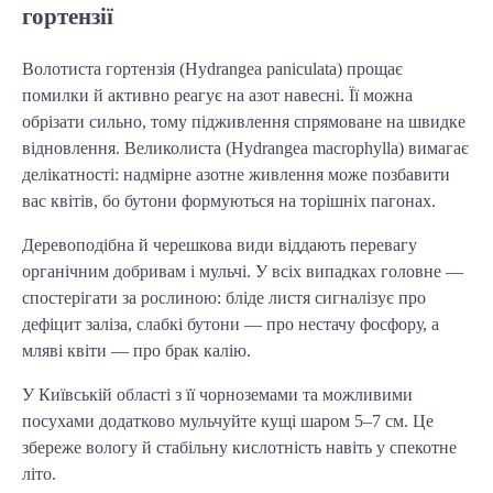
гортензії
Волотиста гортензія (Hydrangea paniculata) прощає
помилки й активно реагує на азот навесні. Її можна
обрізати сильно, тому підживлення спрямоване на швидке
відновлення. Великолиста (Hydrangea macrophylla) вимагає
делікатності: надмірне азотне живлення може позбавити
вас квітів, бо бутони формуються на торішніх пагонах.
Деревоподібна й черешкова види віддають перевагу
органічним добривам і мульчі. У всіх випадках головне —
спостерігати за рослиною: бліде листя сигналізує про
дефіцит заліза, слабкі бутони — про нестачу фосфору, а
мляві квіти — про брак калію.
У Київській області з її чорноземами та можливими
посухами додатково мульчуйте кущі шаром 5–7 см. Це
збереже вологу й стабільну кислотність навіть у спекотне
літо.