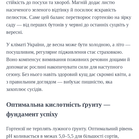
стійкість до посухи та хвороб. Магній додає листю
насиченого зеленого відтінку й посилює яскравість
пелюсток. Саме цей баланс перетворює гортензію на зірку
саду — від перших бутонів у червні до останніх суцвіть у
вересні.
У кліматі України, де весна може бути холодною, а літо —
посушливим, регулярне підживлення стає страховкою.
Воно компенсує вимивання поживних речовин дощами й
допомагає рослині накопичувати сили для наступного
сезону. Без нього навіть здоровий кущ дає скромні квіти, а
з правильним доглядом — вибухає пишністю, яка
захоплює сусідів.
Оптимальна кислотність ґрунту —
фундамент успіху
Гортензії не терплять лужного ґрунту. Оптимальний рівень
pH коливається в межах 5,0–5,5 для більшості сортів,