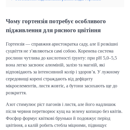
Чому гортензія потребує особливого
підживлення для рясного цвітіння
Гортензія — справжня аристократка саду, але її розкішні
суцвіття не з’являються самі собою. Коренева система
рослини чутлива до кислотності ґрунту: при pH 5,0–5,5
вона легко засвоює алюміній, залізо та магній, які
відповідають за інтенсивний колір і здоров’я. У лужному
середовищі корені страждають від дефіциту
мікроелементів, листя жовтіє, а бутони засихають ще до
розкриття.
Азот стимулює ріст пагонів і листя, але його надлишок
після червня перетворює кущ на зелену копицю без квітів.
Фосфор формує квіткові бруньки й подовжує період
цвітіння, а калій робить стебла міцними, підвищує