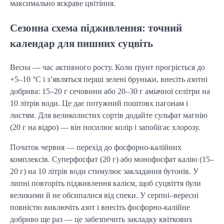
максимально яскраве цвітіння.
Сезонна схема підживлення: точний
календар для пишних суцвіть
Весна — час активного росту. Коли ґрунт прогріється до
+5–10 °C і з’являться перші зелені бруньки, внесіть азотні
добрива: 15–20 г сечовини або 20–30 г аміачної селітри на
10 літрів води. Це дає потужний поштовх пагонам і
листям. Для великолистих сортів додайте сульфат магнію
(20 г на відро) — він посилює колір і запобігає хлорозу.
Початок червня — перехід до фосфорно-калійних
комплексів. Суперфосфат (20 г) або монофосфат калію (15–
20 г) на 10 літрів води стимулює закладання бутонів. У
липні повторіть підживлення калієм, щоб суцвіття були
великими й не обсипалися від спеки. У серпні–вересні
повністю виключіть азот і внесіть фосфорно-калійне
добриво ще раз — це забезпечить закладку квіткових