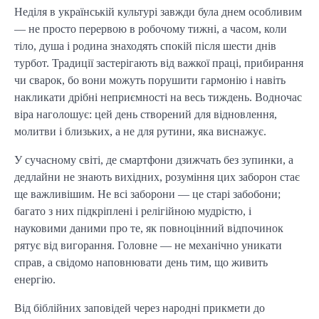
Неділя в українській культурі завжди була днем особливим
— не просто перервою в робочому тижні, а часом, коли
тіло, душа і родина знаходять спокій після шести днів
турбот. Традиції застерігають від важкої праці, прибирання
чи сварок, бо вони можуть порушити гармонію і навіть
накликати дрібні неприємності на весь тиждень. Водночас
віра наголошує: цей день створений для відновлення,
молитви і близьких, а не для рутини, яка виснажує.
У сучасному світі, де смартфони дзижчать без зупинки, а
дедлайни не знають вихідних, розуміння цих заборон стає
ще важливішим. Не всі заборони — це старі забобони;
багато з них підкріплені і релігійною мудрістю, і
науковими даними про те, як повноцінний відпочинок
рятує від вигорання. Головне — не механічно уникати
справ, а свідомо наповнювати день тим, що живить
енергію.
Від біблійних заповідей через народні прикмети до