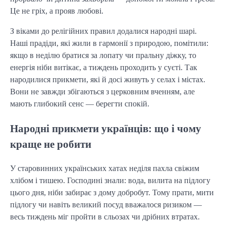
Це не гріх, а прояв любові.
З віками до релігійних правил додалися народні шарі.
Наші прадіди, які жили в гармонії з природою, помітили:
якщо в неділю братися за лопату чи пральну діжку, то
енергія ніби витікає, а тиждень проходить у суєті. Так
народилися прикмети, які й досі живуть у селах і містах.
Вони не завжди збігаються з церковним вченням, але
мають глибокий сенс — берегти спокій.
Народні прикмети українців: що і чому
краще не робити
У старовинних українських хатах неділя пахла свіжим
хлібом і тишею. Господині знали: вода, вилита на підлогу
цього дня, ніби забирає з дому добробут. Тому прати, мити
підлогу чи навіть великий посуд вважалося ризиком —
весь тиждень міг пройти в сльозах чи дрібних втратах.