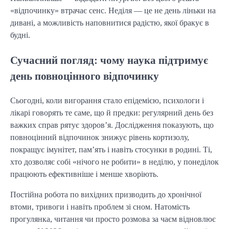
«відпочинку» втрачає сенс. Неділя — це не день ліньки на
дивані, а можливість наповнитися радістю, якої бракує в
будні.
Сучасний погляд: чому наука підтримує
день повноцінного відпочинку
Сьогодні, коли вигорання стало епідемією, психологи і
лікарі говорять те саме, що й предки: регулярний день без
важких справ рятує здоров’я. Дослідження показують, що
повноцінний відпочинок знижує рівень кортизолу,
покращує імунітет, пам’ять і навіть стосунки в родині. Ті,
хто дозволяє собі «нічого не робити» в неділю, у понеділок
працюють ефективніше і менше хворіють.
Постійна робота по вихідних призводить до хронічної
втоми, тривоги і навіть проблем зі сном. Натомість
прогулянка, читання чи просто розмова за чаєм відновлює