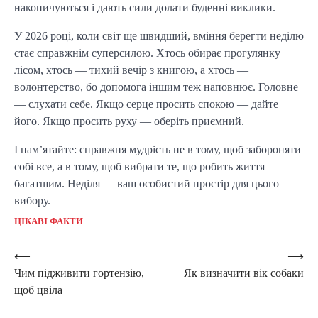
накопичуються і дають сили долати буденні виклики.
У 2026 році, коли світ ще швидший, вміння берегти неділю
стає справжнім суперсилою. Хтось обирає прогулянку
лісом, хтось — тихий вечір з книгою, а хтось —
волонтерство, бо допомога іншим теж наповнює. Головне
— слухати себе. Якщо серце просить спокою — дайте
його. Якщо просить руху — оберіть приємний.
І пам’ятайте: справжня мудрість не в тому, щоб забороняти
собі все, а в тому, щоб вибрати те, що робить життя
багатшим. Неділя — ваш особистий простір для цього
вибору.
ЦІКАВІ ФАКТИ
Post
⟵
⟶
Чим підживити гортензію,
Як визначити вік собаки
navigation
щоб цвіла