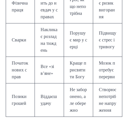
Фізична
ить до н
є ризик
що непо
праця
евдач у с
вигоран
трібна
правах
ня
Наклика
Порушу
Підвищу
є розлад
Сварки
є мир у с
є стрес і
на тижд
ерці
тривогу
ень
Початок
Краще п
Мозок п
Все «зі
нових с
рисвяти
отребує
в’яне»
прав
ти Богу
перерви
Не забор
Створює
Позики
Віддаєш
онено, а
непотріб
грошей
удачу
ле обере
не напру
жно
ження