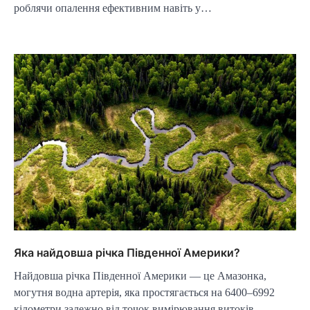
роблячи опалення ефективним навіть у…
Яка найдовша річка Південної Америки?
Найдовша річка Південної Америки — це Амазонка,
могутня водна артерія, яка простягається на 6400–6992
кілометри залежно від точок вимірювання витоків…