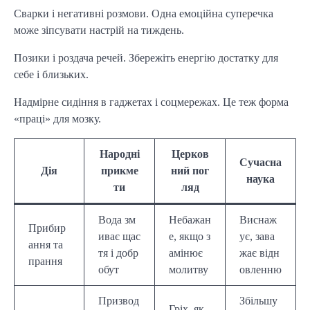
Сварки і негативні розмови. Одна емоційна суперечка
може зіпсувати настрій на тиждень.
Позики і роздача речей. Збережіть енергію достатку для
себе і близьких.
Надмірне сидіння в гаджетах і соцмережах. Це теж форма
«праці» для мозку.
Народні
Церков
Сучасна
Дія
прикме
ний пог
наука
ти
ляд
Вода зм
Небажан
Виснаж
Прибир
иває щас
е, якщо з
ує, зава
ання та
тя і добр
амінює
жає відн
прання
обут
молитву
овленню
Призвод
Збільшу
Гріх, як