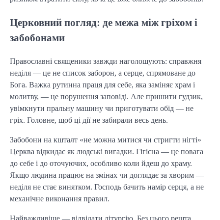
Церковний погляд: де межа між гріхом і
забобонами
Православні священики завжди наголошують: справжня
неділя — це не список заборон, а серце, спрямоване до
Бога. Важка рутинна праця для себе, яка заміняє храм і
молитву, — це порушення заповіді. Але пришити гудзик,
увімкнути пральну машину чи приготувати обід — не
гріх. Головне, щоб ці дії не забирали весь день.
Забобони на кшталт «не можна митися чи стригти нігті»
Церква відкидає як людські вигадки. Гігієна — це повага
до себе і до оточуючих, особливо коли йдеш до храму.
Якщо людина працює на змінах чи доглядає за хворим —
неділя не стає винятком. Господь бачить намір серця, а не
механічне виконання правил.
Найважливіше — відвідати літургію. Без цього решта