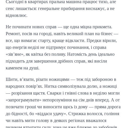
Сьогодні в квартирах пральна машина працює тихо, але
сенс лишається: генеральне прибирання виснажує, а не
відновлює.
Не починати нових справ — ще одна міцна прикмета.
Ремонт, посів на городі, навіть великий план на бізнес —
все, що вимагає старту, краще відкласти. Предки вірили,
що енергія неділі не підтримує починання, і справа
«зів’яне», як квітка без поливу. Натомість день ідеально
підходить для завершення дрібних справ, які висіли
каменем на душі.
Шити, в’язати, різати ножицями — теж під забороною в
народних повір’ях. Нитка символізувала долю, а ножиці
— розрізання щастя. Сварки і гнівні слова в неділю могли
«запрограмувати» непорозуміння на сім днів вперед. А от
позичати гроші чи виносити щось із дому — пряма дорога
до бідності, бо «віддаси удачу». Стрижка волосся, гоління
чи навіть мити голову в деяких регіонах вважалося
ризиком втратити силу, хоча це вже ближче до забобонів.