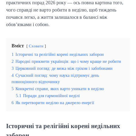
практичних порад 2026 року — ось повна картина того,
чого справді не варто робити в неділю, щоб тиждень
почався легко, а життя залишалося в балансі між
обов’язками і собою.
Вміст
Сховати
1
Історичні та релігійні корені недільних заборон
2
Народні прикмети українців: що і чому краще не робити
3
Церковний погляд: де межа між гріхом і забобонами
4
Сучасний погляд: чому наука підтримує день
повноцінного відпочинку
5
Конкретні справи, яких варто уникати в неділю
5.1
Поради для гармонійної неділі
6
Як перетворити неділю на джерело енергії
Історичні та релігійні корені недільних
заборон