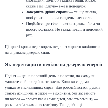
сповіщення хоча б на кілька годин. Мозок
скаже вам «дякую» вже в понеділок.
Завершіть дрібні справи
— те, що висіло,
щоб увійти в новий тиждень з легкістю.
Подбайте про тіло
— легка зарядка, йога чи
просто розтяжка. Не важка праця, а приємний
рух.
Ці прості кроки перетворять неділю з «просто вихідного»
на справжнє джерело сили.
Як перетворити неділю на джерело енергії
Неділя — це не порожній день, а полотно, на якому ви
малюєте свій настрій на тиждень. Коли ви свідомо
уникаєте виснажливих справ, тіло розслабляється, думки
стають яснішими, а серце — відкритим. Уявіть: замість
пилососа — аромат кави і сміх дітей, замість ремонту —
розмова з батьками по телефону. Такі дрібниці