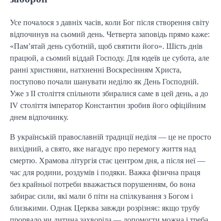
Усе почалося з давніх часів, коли Бог після створення світу
відпочинув на сьомий день. Четверта заповідь прямо каже:
«Пам’ятай день суботній, щоб святити його». Шість днів
працюй, а сьомий віддай Господу. Для юдеїв це субота, але
ранні християни, натхненні Воскресінням Христа,
поступово почали шанувати неділю як День Господній.
Уже з II століття спільноти збиралися саме в цей день, а до
IV століття імператор Константин зробив його офіційним
днем відпочинку.
В українській православній традиції неділя — це не просто
вихідний, а свято, яке нагадує про перемогу життя над
смертю. Храмова літургія стає центром дня, а після неї —
час для родини, роздумів і подяки. Важка фізична праця
без крайньої потреби вважається порушенням, бо вона
забирає сили, які мали б піти на спілкування з Богом і
близькими. Однак Церква завжди розрізняє: якщо трубу
прорвало чи дитина захворіла — допомогти можна і треба.