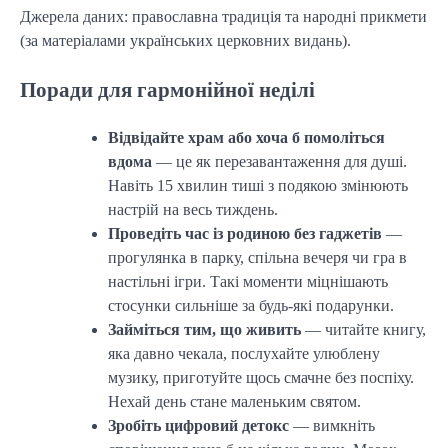
Джерела даних: православна традиція та народні прикмети
(за матеріалами українських церковних видань).
Поради для гармонійної неділі
Відвідайте храм або хоча б помоліться
вдома
— це як перезавантаження для душі.
Навіть 15 хвилин тиші з подякою змінюють
настрій на весь тиждень.
Проведіть час із родиною без гаджетів
—
прогулянка в парку, спільна вечеря чи гра в
настільні ігри. Такі моменти міцнішають
стосунки сильніше за будь-які подарунки.
Займіться тим, що живить
— читайте книгу,
яка давно чекала, послухайте улюблену
музику, приготуйте щось смачне без поспіху.
Нехай день стане маленьким святом.
Зробіть цифровий детокс
— вимкніть