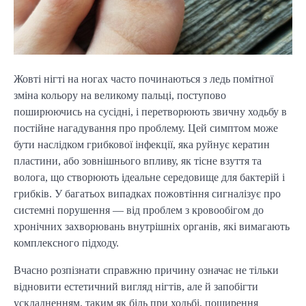
Жовті нігті на ногах часто починаються з ледь помітної
зміна кольору на великому пальці, поступово
поширюючись на сусідні, і перетворюють звичну ходьбу в
постійне нагадування про проблему. Цей симптом може
бути наслідком грибкової інфекції, яка руйнує кератин
пластини, або зовнішнього впливу, як тісне взуття та
волога, що створюють ідеальне середовище для бактерій і
грибків. У багатьох випадках пожовтіння сигналізує про
системні порушення — від проблем з кровообігом до
хронічних захворювань внутрішніх органів, які вимагають
комплексного підходу.
Вчасно розпізнати справжню причину означає не тільки
відновити естетичний вигляд нігтів, але й запобігти
ускладненням, таким як біль при ходьбі, поширення