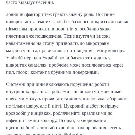
часто відвідує басейни.
Зовнішні фактори теж грають значну роль. Постійне
використання темних лаків без базового покриття дозволяє
пігментам проникати в пори нігтя, особливо якщо
пластина вже пошкоджена. Тісне взуття чи високі
навантаження на стопу призводять до мікротравм
матриксу нігтя, що викликає потовщення і зміну кольору.
У літній період в Україні, коли багато хто ходить у
відкритих сандалях, проблема може посилюватися через
пил, пісок і контакт з брудними поверхнями.
Системні причини включають порушення роботи
внутрішніх органів. Проблеми з печінкою чи жовчними
шляхами можуть проявлятися жовтяницею, яка забарвлює
не тільки шкіру, але й нігті. Цукровий діабет погіршує
кровообіг у кінцівках, роблячи нігті вразливими до
інфекцій і зміни кольору. Псоріаз, захворювання
щитоподібної залози або хронічні захворювання легень
також здатні викликати подібні зміни.