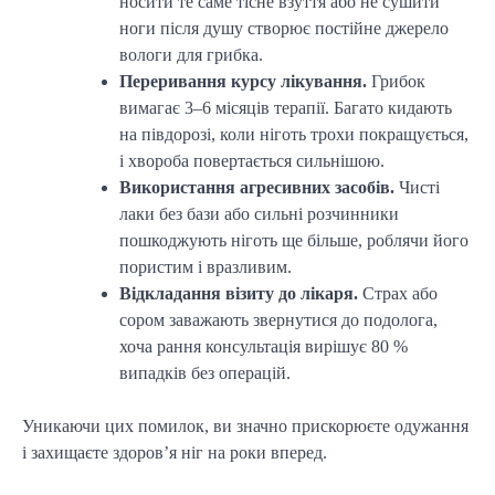
носити те саме тісне взуття або не сушити
ноги після душу створює постійне джерело
вологи для грибка.
Переривання курсу лікування.
Грибок
вимагає 3–6 місяців терапії. Багато кидають
на півдорозі, коли ніготь трохи покращується,
і хвороба повертається сильнішою.
Використання агресивних засобів.
Чисті
лаки без бази або сильні розчинники
пошкоджують ніготь ще більше, роблячи його
пористим і вразливим.
Відкладання візиту до лікаря.
Страх або
сором заважають звернутися до подолога,
хоча рання консультація вирішує 80 %
випадків без операцій.
Уникаючи цих помилок, ви значно прискорюєте одужання
і захищаєте здоров’я ніг на роки вперед.