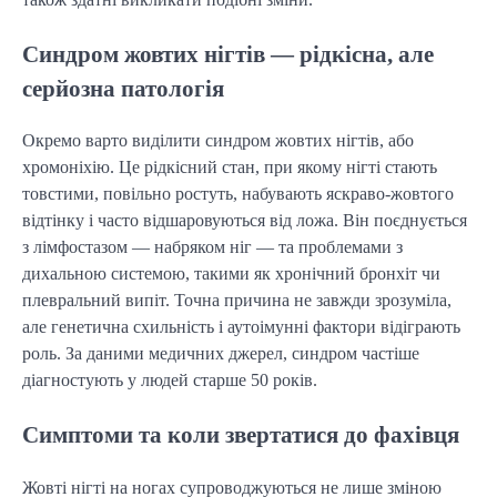
Синдром жовтих нігтів — рідкісна, але
серйозна патологія
Окремо варто виділити синдром жовтих нігтів, або
хромоніхію. Це рідкісний стан, при якому нігті стають
товстими, повільно ростуть, набувають яскраво-жовтого
відтінку і часто відшаровуються від ложа. Він поєднується
з лімфостазом — набряком ніг — та проблемами з
дихальною системою, такими як хронічний бронхіт чи
плевральний випіт. Точна причина не завжди зрозуміла,
але генетична схильність і аутоімунні фактори відіграють
роль. За даними медичних джерел, синдром частіше
діагностують у людей старше 50 років.
Симптоми та коли звертатися до фахівця
Жовті нігті на ногах супроводжуються не лише зміною