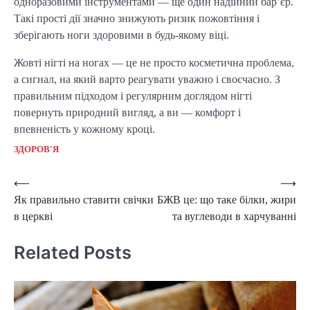
одноразовими інструментами — ще один надійний бар’єр.
Такі прості дії значно знижують ризик пожовтіння і
зберігають ноги здоровими в будь-якому віці.
Жовті нігті на ногах — це не просто косметична проблема,
а сигнал, на який варто реагувати уважно і своєчасно. З
правильним підходом і регулярним доглядом нігті
повернуть природний вигляд, а ви — комфорт і
впевненість у кожному кроці.
ЗДОРОВ'Я
Post
⟵
⟶
Як правильно ставити свічки
БЖВ це: що таке білки, жири
navigation
в церкві
та вуглеводи в харчуванні
Related Posts