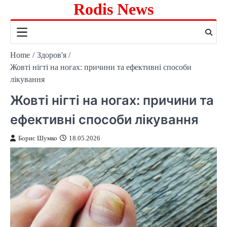
Rodis News
Skip
to
content
Home
Здоров'я
Жовті нігті на ногах: причини та ефективні способи
лікування
Жовті нігті на ногах: причини та
ефективні способи лікування
Борис Шумко
18.05.2026