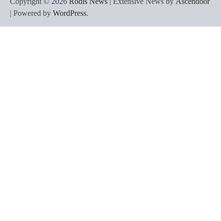
Copyright © 2026
Rodis News
| Extensive News by
Ascendoor
| Powered by
WordPress
.