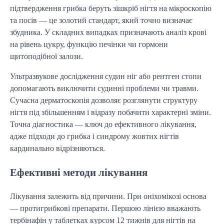
підтвердження грибка беруть зішкріб нігтя на мікроскопію
та посів — це золотий стандарт, який точно визначає
збудника. У складних випадках призначають аналіз крові
на рівень цукру, функцію печінки чи гормони
щитоподібної залози.
Ультразвукове дослідження судин ніг або рентген стопи
допомагають виключити судинні проблеми чи травми.
Сучасна дерматоскопія дозволяє розглянути структуру
нігтя під збільшенням і відразу побачити характерні зміни.
Точна діагностика — ключ до ефективного лікування,
адже підходи до грибка і синдрому жовтих нігтів
кардинально відрізняються.
Ефективні методи лікування
Лікування залежить від причини. При оніхомікозі основа
— протигрибкові препарати. Першою лінією вважають
тербінафін у таблетках курсом 12 тижнів для нігтів на