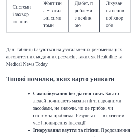
Жовтизн
Діабет, п
Лікуван
Системн
а + загал
роблеми
ня основ
і захвор
ьні симп
з печінк
ної хвор
ювання
томи
ою
оби
Дані таблиці базуються на узагальнених рекомендаціях
авторитетних медичних ресурсів, таких як Healthline та
Medical News Today.
Типові помилки, яких варто уникати
Самолікування без діагностики.
Багато
людей починають мазати нігті народними
засобами, не знаючи, чи це грибок, чи
системна проблема. Результат — втрачений
час і поширення інфекції.
Ігнорування взуття та гігієни.
Продовження