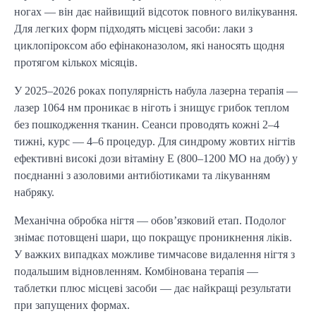
ногах — він дає найвищий відсоток повного вилікування.
Для легких форм підходять місцеві засоби: лаки з
циклопіроксом або ефінаконазолом, які наносять щодня
протягом кількох місяців.
У 2025–2026 роках популярність набула лазерна терапія —
лазер 1064 нм проникає в ніготь і знищує грибок теплом
без пошкодження тканин. Сеанси проводять кожні 2–4
тижні, курс — 4–6 процедур. Для синдрому жовтих нігтів
ефективні високі дози вітаміну Е (800–1200 МО на добу) у
поєднанні з азоловими антибіотиками та лікуванням
набряку.
Механічна обробка нігтя — обов’язковий етап. Подолог
знімає потовщені шари, що покращує проникнення ліків.
У важких випадках можливе тимчасове видалення нігтя з
подальшим відновленням. Комбінована терапія —
таблетки плюс місцеві засоби — дає найкращі результати
при запущених формах.