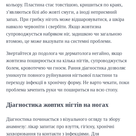
кольору. Пластина стає товстішою, кришиться по краях,
з’являються білі або жовті смуги, а іноді неприємний
запах. При грибку ніготь може відшаровуватися, а шкіра
навколо червоніти і свербіти. Якщо жовтизна
супроводжується набряком ніг, задишкою чи загальною
втомою, це може вказувати на системні проблеми.
Звертайтеся до подолога чи дерматолога негайно, якщо
жовтизна поширюється на кілька нігтів, супроводжується
болем, кровотечею чи гноєм. Рання діагностика дозволяє
уникнути повного руйнування нігтьової пластини та
переходу інфекції в хронічну форму. Не варто чекати, поки
проблема зачепить руки чи пошириться на всю стопу.
Діагностика жовтих нігтів на ногах
Діагностика починається з візуального огляду та збору
анамнезу: лікар запитає про взуття, гігієну, хронічні
захворювання та контакти з інфекціями. Для