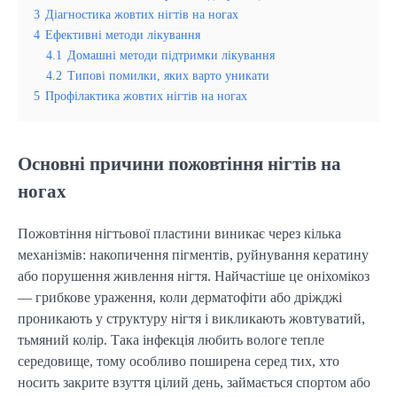
3
Діагностика жовтих нігтів на ногах
4
Ефективні методи лікування
4.1
Домашні методи підтримки лікування
4.2
Типові помилки, яких варто уникати
5
Профілактика жовтих нігтів на ногах
Основні причини пожовтіння нігтів на
ногах
Пожовтіння нігтьової пластини виникає через кілька
механізмів: накопичення пігментів, руйнування кератину
або порушення живлення нігтя. Найчастіше це оніхомікоз
— грибкове ураження, коли дерматофіти або дріжджі
проникають у структуру нігтя і викликають жовтуватий,
тьмяний колір. Така інфекція любить вологе тепле
середовище, тому особливо поширена серед тих, хто
носить закрите взуття цілий день, займається спортом або