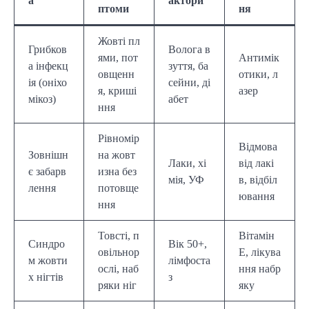
а
актори
птоми
ня
Жовті пл
Грибков
Волога в
ями, пот
Антимік
а інфекц
зуття, ба
овщенн
отики, л
ія (оніхо
сейни, ді
я, криші
азер
мікоз)
абет
ння
Рівномір
Відмова
Зовнішн
на жовт
Лаки, хі
від лакі
є забарв
изна без
мія, УФ
в, відбіл
лення
потовще
ювання
ння
Товсті, п
Вітамін
Синдро
Вік 50+,
овільнор
Е, лікува
м жовти
лімфоста
ослі, наб
ння набр
х нігтів
з
ряки ніг
яку