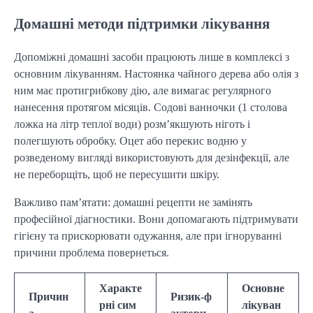
Домашні методи підтримки лікування
Допоміжні домашні засоби працюють лише в комплексі з
основним лікуванням. Настоянка чайного дерева або олія з
ним має протигрибкову дію, але вимагає регулярного
нанесення протягом місяців. Содові ванночки (1 столова
ложка на літр теплої води) розм’якшують ніготь і
полегшують обробку. Оцет або перекис водню у
розведеному вигляді використовують для дезінфекції, але
не переборщіть, щоб не пересушити шкіру.
Важливо пам’ятати: домашні рецепти не замінять
професійної діагностики. Вони допомагають підтримувати
гігієну та прискорювати одужання, але при ігноруванні
причини проблема повернеться.
Характе
Основне
Причин
Ризик-ф
рні сим
лікуван