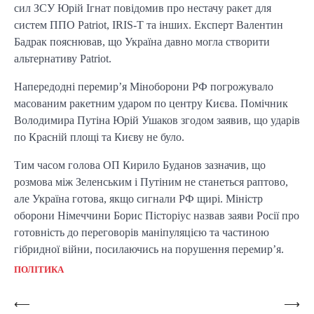
сил ЗСУ Юрій Ігнат повідомив про нестачу ракет для
систем ППО Patriot, IRIS-T та інших. Експерт Валентин
Бадрак пояснював, що Україна давно могла створити
альтернативу Patriot.
Напередодні перемир’я Міноборони РФ погрожувало
масованим ракетним ударом по центру Києва. Помічник
Володимира Путіна Юрій Ушаков згодом заявив, що ударів
по Красній площі та Києву не було.
Тим часом голова ОП Кирило Буданов зазначив, що
розмова між Зеленським і Путіним не станеться раптово,
але Україна готова, якщо сигнали РФ щирі. Міністр
оборони Німеччини Борис Пісторіус назвав заяви Росії про
готовність до переговорів маніпуляцією та частиною
гібридної війни, посилаючись на порушення перемир’я.
ПОЛІТИКА
Post
⟵
⟶