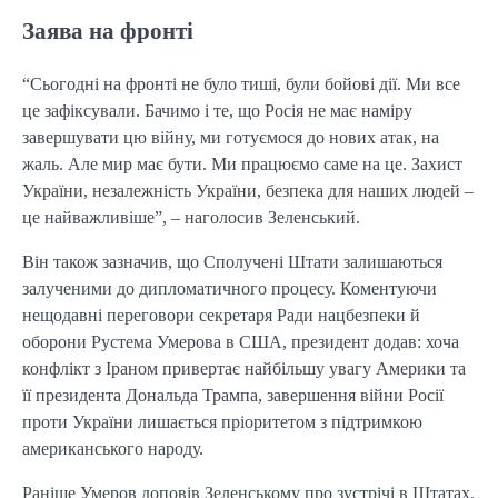
Заява на фронті
“Сьогодні на фронті не було тиші, були бойові дії. Ми все
це зафіксували. Бачимо і те, що Росія не має наміру
завершувати цю війну, ми готуємося до нових атак, на
жаль. Але мир має бути. Ми працюємо саме на це. Захист
України, незалежність України, безпека для наших людей –
це найважливіше”, – наголосив Зеленський.
Він також зазначив, що Сполучені Штати залишаються
залученими до дипломатичного процесу. Коментуючи
нещодавні переговори секретаря Ради нацбезпеки й
оборони Рустема Умерова в США, президент додав: хоча
конфлікт з Іраном привертає найбільшу увагу Америки та
її президента Дональда Трампа, завершення війни Росії
проти України лишається пріоритетом з підтримкою
американського народу.
Раніше Умеров доповів Зеленському про зустрічі в Штатах,