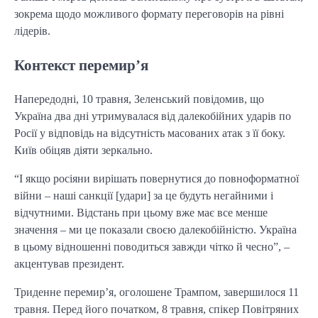
зокрема щодо можливого формату переговорів на рівні
лідерів.
Контекст перемир’я
Напередодні, 10 травня, Зеленський повідомив, що
Україна два дні утримувалася від далекобійних ударів по
Росії у відповідь на відсутність масованих атак з її боку.
Київ обіцяв діяти зеркально.
“І якщо росіяни вирішать повернутися до повноформатної
війни – наші санкції [удари] за це будуть негайними і
відчутними. Відстань при цьому вже має все менше
значення – ми це показали своєю далекобійністю. Україна
в цьому відношенні поводиться завжди чітко й чесно”, –
акцентував президент.
Триденне перемир’я, оголошене Трампом, завершилося 11
травня. Перед його початком, 8 травня, спікер Повітряних