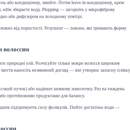
нь або кондиціонер, змийте. Потім leave-in кондиціонер, крем
у, ніби збираєте воду. Plopping — загорніть у мікрофіброву
дно або дифузором на холодному повітрі.
залежно від пористості. Результат — локони, які тримають форму
м волоссям
ати природні олії. Розчісуйте тільки мокре волосся широким
о миття наносіть незмивний догляд — він утворює захисну плівк
високий пучок) або надіньте шовкову наволочку. Раз на тиждень
 або протеїновими продуктами для балансу.
і цинк підтримують силу фолікулів. Пийте достатньо води —
лоссям