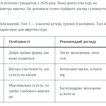
я золотим стандартом у 2026 році. Вона ділить текстуру на
діаметра завитка. Це допомагає точно підібрати догляд і уникнути
іля коренів. Тип 3 — класичні кучері, пружні й визначені. Тип 4
 характерне для афротекстури.
Особливості
Рекомендації догляду
Добре тримає форму, але
Легке зволоження, легкі
може пушитися
гелі
Висока еластичність, але
Інтенсивні маски, scrunch
сухість на кінцях
ing
Максимальна сухість, по
Багатошарове зволоженн
требує глибокого живлен
я, leave-in
ня