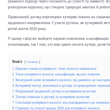
уважного підходу через схильність до сухості та ламкості. 
розподілом кератину, що створює природні завитки й робит
Правильний догляд перетворює кучеряві локони на справжні
щоденного випрямлення. Сучасні рутини, як кучерявий мето
ритмі життя 2026 року.
У цьому гайді ви знайдете наукові пояснення, класифікацію 
початківцям, так і тим, хто вже давно носить кучері, досягт
Вміст
Сховати
1
Наукова основа кучерявості: чому волосся завивається
2
Типи кучерявого волосся: класифікація, яка все пояснює
3
Культурний шлях кучерявого волосся: від давнини до сьогоден
4
Кучерявий метод: революція в догляді за природними локонам
5
Покроковий щоденний догляд за кучерявим волоссям
6
Типові помилки в догляді за кучерявим волоссям
7
Стилізація кучерявого волосся: від повсякденного до святково
8
Стрижки та сучасні тренди 2026 для кучерявого волосся