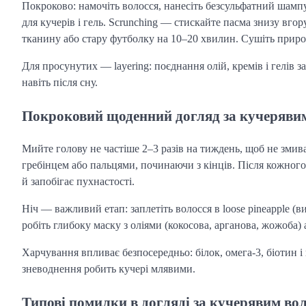
Покроково: намочіть волосся, нанесіть безсульфатний шампу
для кучерів і гель. Scrunching — стискайте пасма знизу вгор
тканину або стару футболку на 10–20 хвилин. Сушіть приро
Для просунутих — layering: поєднання олій, кремів і гелів 
навіть після сну.
Покроковий щоденний догляд за кучеряви
Мийте голову не частіше 2–3 разів на тиждень, щоб не змив
гребінцем або пальцями, починаючи з кінців. Після кожног
й запобігає пухнастості.
Ніч — важливий етап: заплетіть волосся в loose pineapple (
робіть глибоку маску з оліями (кокосова, арганова, жожоба)
Харчування впливає безпосередньо: білок, омега-3, біотин 
зневоднення робить кучері млявими.
Типові помилки в догляді за кучерявим во