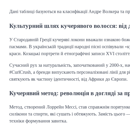
Дані таблиці базуються на класифікації Андре Волкера та пр
Культурний шлях кучерявого волосся: від 
У Стародавній Греції кучеряві локони вважали ознакою бо
пасмами. В українській традиції народні пісні оспівували «
краси. Козацькі портрети й етнографічні записи XVI столітт
Сучасний рух за натуральність, започаткований у 2000-х, на
#CurlCrush, а бренди випускають персоналізовані лінії для 
святкують як частину ідентичності, від Африки до Європи.
Кучерявий метод: революція в догляді за
Метод, створений Лоррейн Мессі, став справжнім порятунко
силікони та спирти, які сушать і обтяжують. Замість цього
техніки формування завитка.