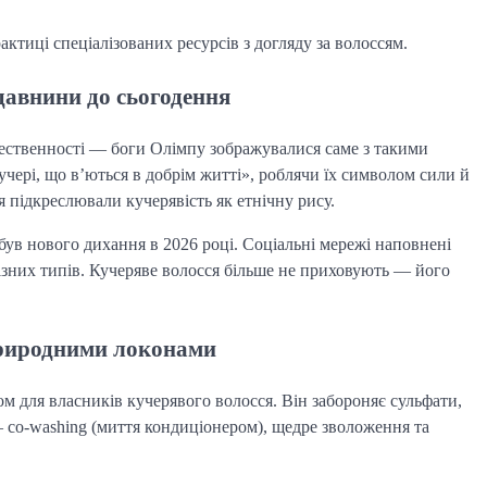
актиці спеціалізованих ресурсів з догляду за волоссям.
давнини до сьогодення
жественності — боги Олімпу зображувалися саме з такими
кучері, що в’ються в добрім житті», роблячи їх символом сили й
я підкреслювали кучерявість як етнічну рису.
був нового дихання в 2026 році. Соціальні мережі наповнені
різних типів. Кучеряве волосся більше не приховують — його
 природними локонами
м для власників кучерявого волосся. Він забороняє сульфати,
 — co-washing (миття кондиціонером), щедре зволоження та