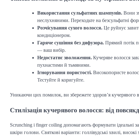
Використання сульфатних шампунів.
Вони зм
неслухняними. Переходьте на безсульфатні фо
Розчісування сухого волосся.
Це руйнує завито
кондиціонером.
Гаряче сушіння без дифузора.
Прямий потік п
— ваш вибір.
Недостатнє зволоження.
Кучеряве волосся завж
пухнастими й тьмяними.
Ігнорування пористості.
Високопористе волосс
Тестуйте й коригуйте.
Уникаючи цих помилок, ви збережете здоров’я кучерявого в
Стилізація кучерявого волосся: від повсяк
Scrunching і finger coiling допомагають формувати ідеальні 
шкіри голови. Святкові варіанти: голлівудські хвилі, високі 