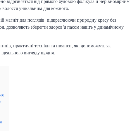
Воно відрізняється від прямого будовою фолікула й нерівномірним
ь волосся унікальним для кожного.
й магніт для поглядів, підкреслюючи природну красу без
д, дозволяють зберегти здоров’я пасом навіть у динамічному
типів, практичні техніки та нюанси, які допоможуть як
и ідеального вигляду щодня.
ня
и
го