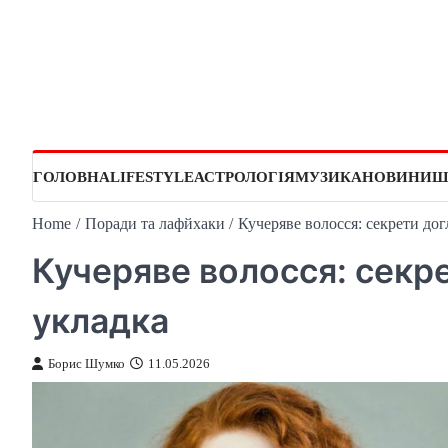
Skip
to
content
ГОЛОВНА
LIFESTYLE
АСТРОЛОГІЯ
МУЗИКА
НОВИНИ
Ш
Home
Поради та лафйхаки
Кучеряве волосся: секрети дог
Кучеряве волосся: секре
укладка
Борис Шумко
11.05.2026