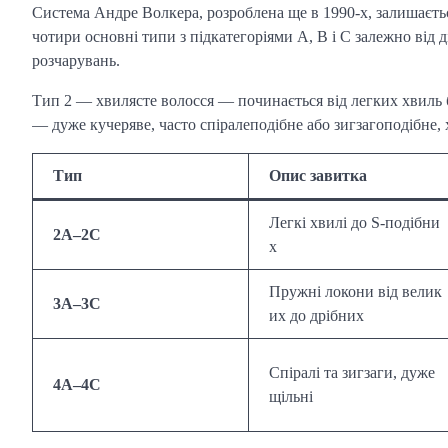
Система Андре Волкера, розроблена ще в 1990-х, залишаєтьс
чотири основні типи з підкатегоріями A, B і C залежно від 
розчарувань.
Тип 2 — хвилясте волосся — починається від легких хвиль б
— дуже кучеряве, часто спіралеподібне або зигзагоподібне,
Тип
Опис завитка
Легкі хвилі до S-подібни
2A–2C
х
Пружні локони від велик
3A–3C
их до дрібних
Спіралі та зигзаги, дуже
4A–4C
щільні