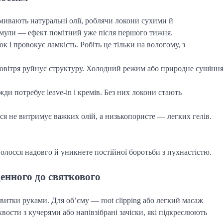
ивають натуральні олії, роблячи локони сухими й
рмули — ефект помітний уже після першого тижня.
к і провокує ламкість. Робіть це тільки на вологому, з
овітря руйнує структуру. Холодний режим або природне сушінн
ди потребує leave-in і кремів. Без них локони стають
я не витримує важких олій, а низькопористе — легких гелів.
олосся надовго й уникнете постійної боротьби з пухнастістю.
денного до святкового
завитки руками. Для об’єму — root clipping або легкий масаж
хвости з кучерями або напівзібрані зачіски, які підкреслюють