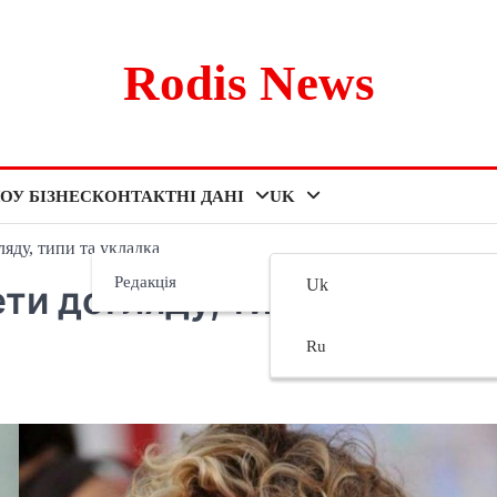
Rodis News
ОУ БІЗНЕС
КОНТАКТНІ ДАНІ
UK
ляду, типи та укладка
Редакція
Uk
ти догляду, типи та
Ru