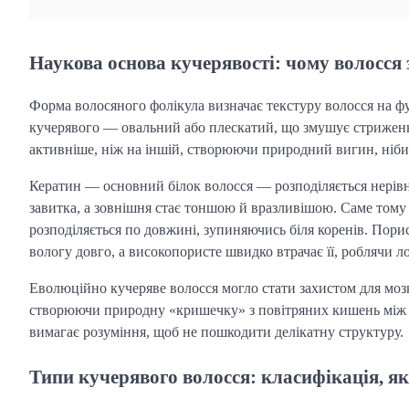
Наукова основа кучерявості: чому волосся 
Форма волосяного фолікула визначає текстуру волосся на фу
кучерявого — овальний або плескатий, що змушує стрижень 
активніше, ніж на іншій, створюючи природний вигин, ніби
Кератин — основний білок волосся — розподіляється нерівн
завитка, а зовнішня стає тоншою й вразливішою. Саме тому
розподіляється по довжині, зупиняючись біля коренів. Пори
вологу довго, а високопористе швидко втрачає її, роблячи 
Еволюційно кучеряве волосся могло стати захистом для мозк
створюючи природну «кришечку» з повітряних кишень між 
вимагає розуміння, щоб не пошкодити делікатну структуру.
Типи кучерявого волосся: класифікація, як