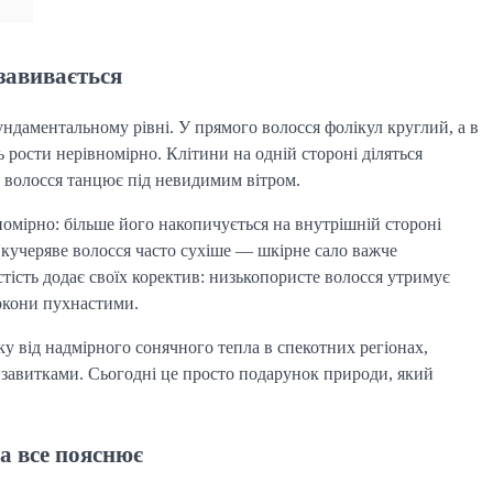
завивається
ндаментальному рівні. У прямого волосся фолікул круглий, а в
рости нерівномірно. Клітини на одній стороні діляться
 волосся танцює під невидимим вітром.
омірно: більше його накопичується на внутрішній стороні
 кучеряве волосся часто сухіше — шкірне сало важче
стість додає своїх коректив: низькопористе волосся утримує
локони пухнастими.
у від надмірного сонячного тепла в спекотних регіонах,
завитками. Сьогодні це просто подарунок природи, який
а все пояснює