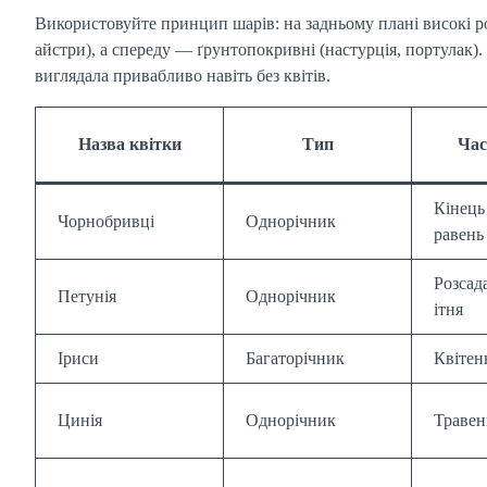
Використовуйте принцип шарів: на задньому плані високі р
айстри), а спереду — ґрунтопокривні (настурція, портулак
виглядала привабливо навіть без квітів.
Назва квітки
Тип
Час
Кінець
Чорнобривці
Однорічник
равень
Розсада
Петунія
Однорічник
ітня
Іриси
Багаторічник
Квітен
Цинія
Однорічник
Травен