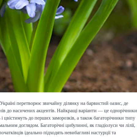
 Україні перетворює звичайну ділянку на барвистий оазис, де
нів до насичених акцентів. Найкращі варіанти — це однорічники
ь і цвістимуть до перших заморозків, а також багаторічники типу
мальним доглядом. Багаторічні цибулинні, як гладіолуси чи лілії,
початківців ідеально підходять невибагливі настурції та