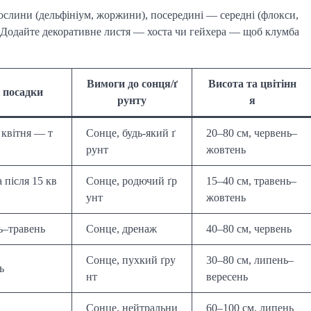
ослини (дельфініум, жоржини), посередині — середні (флокси,
). Додайте декоративне листя — хоста чи гейхера — щоб клумба
Вимоги до сонця/ґ
Висота та цвітінн
 посадки
рунту
я
 квітня — т
Сонце, будь-який ґ
20–80 см, червень–
рунт
жовтень
 після 15 кв
Сонце, родючий ґр
15–40 см, травень–
унт
жовтень
ь–травень
Сонце, дренаж
40–80 см, червень
Сонце, пухкий ґру
30–80 см, липень–
ь
нт
вересень
Сонце, нейтральни
60–100 см, липень