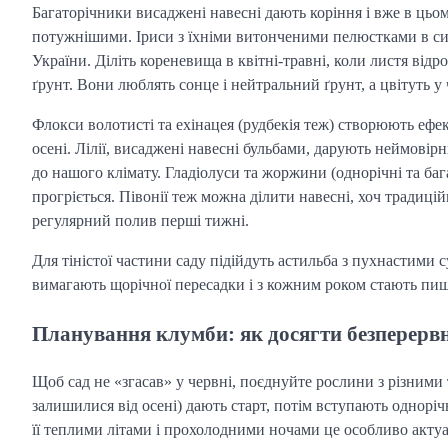
Багаторічники висаджені навесні дають коріння і вже в цьо
потужнішими. Іриси з їхніми витонченими пелюстками в си
України. Діліть кореневища в квітні-травні, коли листя відр
ґрунт. Вони люблять сонце і нейтральний ґрунт, а цвітуть у 
Флокси волотисті та ехінацея (рудбекія теж) створюють ефек
осені. Лілії, висаджені навесні бульбами, дарують неймовірн
до нашого клімату. Гладіолуси та жоржини (однорічні та баг
прогріється. Півонії теж можна ділити навесні, хоч традиц
регулярний полив перші тижні.
Для тіністої частини саду підійдуть астильба з пухнастими 
вимагають щорічної пересадки і з кожним роком стають пи
Планування клумби: як досягти безперервн
Щоб сад не «згасав» у червні, поєднуйте рослини з різними
залишилися від осені) дають старт, потім вступають одноріч
її теплими літами і прохолодними ночами це особливо актуал