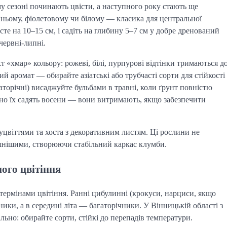
му сезоні починають цвісти, а наступного року стають ще
ньому, фіолетовому чи білому — класика для центральної
осте на 10–15 см, і садіть на глибину 5–7 см у добре дренований
червні-липні.
т «хмар» кольору: рожеві, білі, пурпурові відтінки тримаються д
ий аромат — обирайте азіатські або трубчасті сорти для стійкості
аторічні) висаджуйте бульбами в травні, коли ґрунт повністю
ійно їх садять восени — вони витримають, якщо забезпечити
суцвіттями та хоста з декоративним листям. Ці рослини не
шнішими, створюючи стабільний каркас клумби.
ого цвітіння
 термінами цвітіння. Ранні цибулинні (крокуси, нарциси, якщо
ники, а в середині літа — багаторічники. У Вінницькій області з
ьно: обирайте сорти, стійкі до перепадів температури.