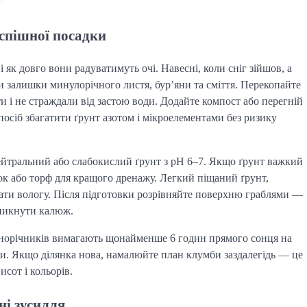
успішної посадки
і як довго вони радуватимуть очі. Навесні, коли сніг зійшов, а
ти залишки минулорічного листя, бур’яни та сміття. Перекопайте
и і не страждали від застою води. Додайте компост або перегній
сіб збагатити ґрунт азотом і мікроелементами без ризику
нейтральний або слабокислий ґрунт з pH 6–7. Якщо ґрунт важкий
сок або торф для кращого дренажу. Легкий піщаний ґрунт,
ати вологу. Після підготовки розрівняйте поверхню граблями —
уникнути калюж.
однорічників вимагають щонайменше 6 годин прямого сонця на
ки. Якщо ділянка нова, намалюйте план клумби заздалегідь — це
исот і кольорів.
ні зусилля