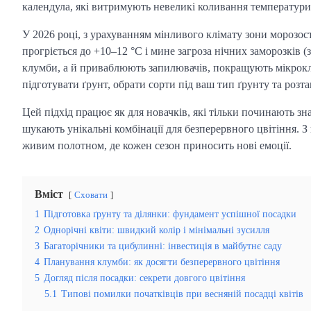
календула, які витримують невеликі коливання температури
У 2026 році, з урахуванням мінливого клімату зони морозос
прогріється до +10–12 °C і мине загроза нічних заморозків 
клумби, а й приваблюють запилювачів, покращують мікроклі
підготувати ґрунт, обрати сорти під ваш тип ґрунту та розта
Цей підхід працює як для новачків, які тільки починають зн
шукають унікальні комбінації для безперервного цвітіння.
живим полотном, де кожен сезон приносить нові емоції.
Вміст
Сховати
1
Підготовка ґрунту та ділянки: фундамент успішної посадки
2
Однорічні квіти: швидкий колір і мінімальні зусилля
3
Багаторічники та цибулинні: інвестиція в майбутнє саду
4
Планування клумби: як досягти безперервного цвітіння
5
Догляд після посадки: секрети довгого цвітіння
5.1
Типові помилки початківців при весняній посадці квітів