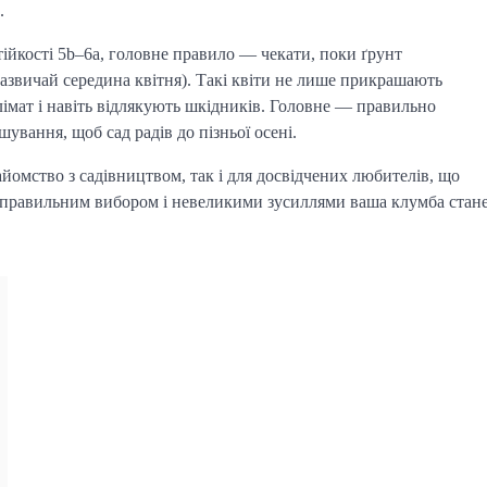
.
тійкості 5b–6a, головне правило — чекати, поки ґрунт
(зазвичай середина квітня). Такі квіти не лише прикрашають
мат і навіть відлякують шкідників. Головне — правильно
шування, щоб сад радів до пізньої осені.
айомство з садівництвом, так і для досвідчених любителів, що
 З правильним вибором і невеликими зусиллями ваша клумба стан