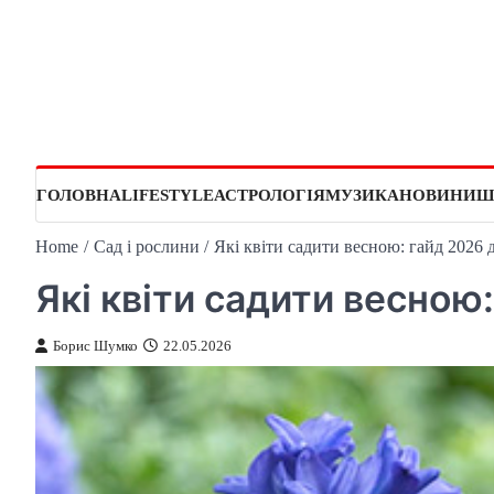
Skip
to
content
ГОЛОВНА
LIFESTYLE
АСТРОЛОГІЯ
МУЗИКА
НОВИНИ
Ш
Home
Сад і рослини
Які квіти садити весною: гайд 2026 
Які квіти садити весною
Борис Шумко
22.05.2026