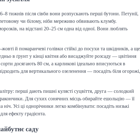
6–8 тижнів після сівби вони розпускають перші бутони. Петунії,
олетовому чи білому, ніби мереживо обвивають клумбу.
орозків, на відстані 20–25 см одна від одної. Вони люблять
-жовті й помаранчеві голівки стійкі до посухи та шкідників, а ще
едньо в ґрунт у кінці квітня або висаджуйте розсаду — цвітіння
 сорти досягають 80 см, а карликові ідеально вписуються в
 підходить для вертикального озеленення — посадіть біля огорожі
літру: перші дають пишні кулясті суцвіття, друга — солодкий
дракончики. Для сухих сонячних місць обирайте ешольцію — її
 ніч. Усі ці однорічники легко комбінувати: посадіть низькі
для ефекту градієнта.
майбутнє саду