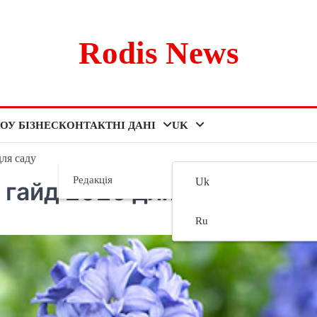
Rodis News
ОУ БІЗНЕС
КОНТАКТНІ ДАНІ
UK
для саду
Редакція
Uk
: гайд 2026 для саду
Ru