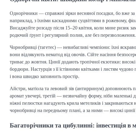
Однорічники — справжні зірки весняної посадки, бо вже за 
наприклад, з їхніми каскадними суцвіттями в рожевому, фі
Висаджуйте розсаду після 15–20 квітня, коли мине ризик зам
родючий ґрунт і регулярний полив, але без перезволоження.
Чорнобривці (тагетес) — невибагливі чемпіони: їхні яскраво
вони відлякують нематод від овочів. Сійте насіння безпосер
триває до жовтня. Цинії додають тропічної екзотики: високі
бордюри. Настурція з її їстівними квітками і листям чудово
і вона швидко заповнить простір.
Айстри, матіола та левовий зів (антирринум) доповнюють па
аромат увечері, третій — незвичайну форму, ніби маленькі 
ніжні пелюстки нагадують крила метеликів і закриваються на
чорнобривці на передньому плані, а за ними — високі цинії 
Багаторічники та цибулинні: інвестиція в 