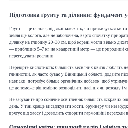
Підготовка ґрунту та ділянки: фундамент 
Грунт — це основа, від якої залежить, чи приживуться квіти 
земля ще волога, але не заболочена, варто спочатку прибра
ділянку на глибину 20–30 см, щоб корені могли вільно дихат
— приблизно 5–7 кг на квадратний метр — це природний спо
перегодувати рослини.
Перевірте кислотність: більшість весняних квітів люблять 
глинистий, як часто буває у Вінницькій області, додайте пі
навпаки, потребує більше органічних добавок, щоб утримув
це допоможе рівномірно розподілити насіння чи розсаду і 
Не забувайте про сонячне освітлення: більшість яскравих 
день. У тіні краще висаджувати хости, бруннеру чи незабуд
врятує від хаосу і дозволить створити гармонійні переходи в
Однорічні квіти: швидкий колір і мінімаль