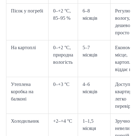
Пісок у погребі
0–+2 °C,
6–8
Регулює
85–95 %
місяців
вологу,
дешево,
просто
На картоплі
0–+2 °C,
5–7
Економит
природна
місяців
місце,
вологість
картопля
віддає во
Утеплена
0–+3 °C
4–6
Доступно
коробка на
місяців
квартирі,
балконі
легко
перевірят
Холодильник
+2–+4 °C
1–1,5
Зручно дл
місяця
невелики
порцій