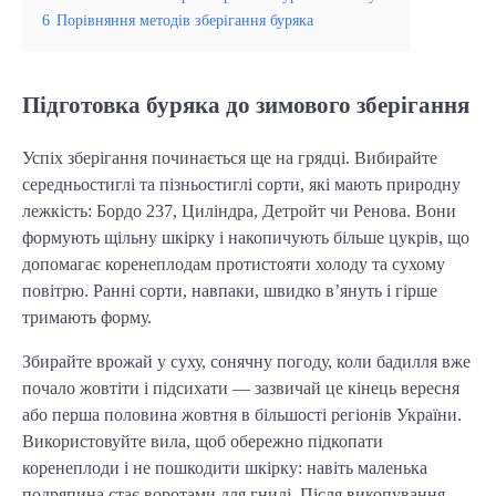
6
Порівняння методів зберігання буряка
Підготовка буряка до зимового зберігання
Успіх зберігання починається ще на грядці. Вибирайте 
середньостиглі та пізньостиглі сорти, які мають природну 
лежкість: Бордо 237, Циліндра, Детройт чи Ренова. Вони 
формують щільну шкірку і накопичують більше цукрів, що 
допомагає коренеплодам протистояти холоду та сухому 
повітрю. Ранні сорти, навпаки, швидко в’януть і гірше 
тримають форму.
Збирайте врожай у суху, сонячну погоду, коли бадилля вже 
почало жовтіти і підсихати — зазвичай це кінець вересня 
або перша половина жовтня в більшості регіонів України. 
Використовуйте вила, щоб обережно підкопати 
коренеплоди і не пошкодити шкірку: навіть маленька 
подряпина стає воротами для гнилі. Після викопування 