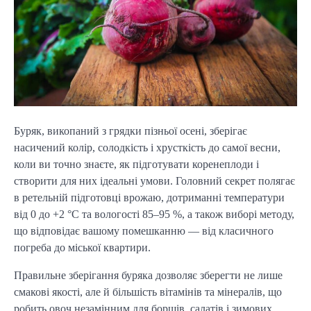
Буряк, викопаний з грядки пізньої осені, зберігає 
насичений колір, солодкість і хрусткість до самої весни, 
коли ви точно знаєте, як підготувати коренеплоди і 
створити для них ідеальні умови. Головний секрет полягає 
в ретельній підготовці врожаю, дотриманні температури 
від 0 до +2 °C та вологості 85–95 %, а також виборі методу, 
що відповідає вашому помешканню — від класичного 
погреба до міської квартири.
Правильне зберігання буряка дозволяє зберегти не лише 
смакові якості, але й більшість вітамінів та мінералів, що 
робить овоч незамінним для борщів, салатів і зимових 