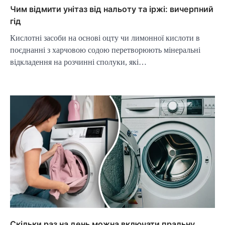
Чим відмити унітаз від нальоту та іржі: вичерпний
гід
Кислотні засоби на основі оцту чи лимонної кислоти в
поєднанні з харчовою содою перетворюють мінеральні
відкладення на розчинні сполуки, які…
Скільки раз на день можна включати пральну