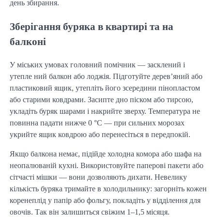
день збирання.
Зберігання буряка в квартирі та на
балконі
У міських умовах головний помічник — засклений і 
утепле ний балкон або лоджія. Підготуйте дерев’яний або 
пластиковий ящик, утепліть його зсередини пінопластом 
або старими ковдрами. Засипте дно піском або тирсою, 
укладіть буряк шарами і накрийте зверху. Температура не 
повинна падати нижче 0 °C — при сильних морозах 
укрийте ящик ковдрою або перенесіться в передпокій.
Якщо балкона немає, підійде холодна комора або шафа на 
неопалюваній кухні. Використовуйте паперові пакети або 
сітчасті мішки — вони дозволяють дихати. Невелику 
кількість буряка тримайте в холодильнику: загорніть кожен 
коренеплід у папір або фольгу, покладіть у відділення для 
овочів. Так він залишиться свіжим 1–1,5 місяця.