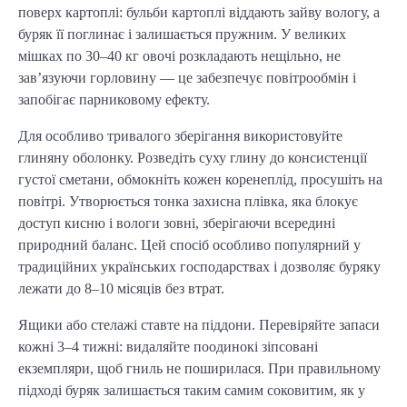
поверх картоплі: бульби картоплі віддають зайву вологу, а 
буряк її поглинає і залишається пружним. У великих 
мішках по 30–40 кг овочі розкладають нещільно, не 
зав’язуючи горловину — це забезпечує повітрообмін і 
запобігає парниковому ефекту.
Для особливо тривалого зберігання використовуйте 
глиняну оболонку. Розведіть суху глину до консистенції 
густої сметани, обмокніть кожен коренеплід, просушіть на 
повітрі. Утворюється тонка захисна плівка, яка блокує 
доступ кисню і вологи зовні, зберігаючи всередині 
природний баланс. Цей спосіб особливо популярний у 
традиційних українських господарствах і дозволяє буряку 
лежати до 8–10 місяців без втрат.
Ящики або стелажі ставте на піддони. Перевіряйте запаси 
кожні 3–4 тижні: видаляйте поодинокі зіпсовані 
екземпляри, щоб гниль не поширилася. При правильному 
підході буряк залишається таким самим соковитим, як у 