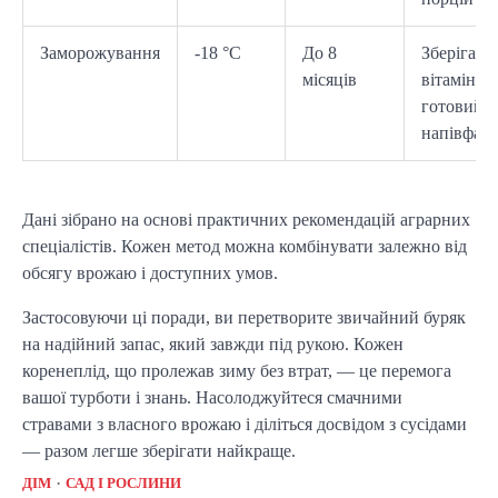
Заморожування
-18 °C
До 8
Зберігає
місяців
вітаміни,
готовий
напівфаб
Дані зібрано на основі практичних рекомендацій аграрних 
спеціалістів. Кожен метод можна комбінувати залежно від 
обсягу врожаю і доступних умов.
Застосовуючи ці поради, ви перетворите звичайний буряк 
на надійний запас, який завжди під рукою. Кожен 
коренеплід, що пролежав зиму без втрат, — це перемога 
вашої турботи і знань. Насолоджуйтеся смачними 
стравами з власного врожаю і діліться досвідом з сусідами 
— разом легше зберігати найкраще.
ДІМ
САД І РОСЛИНИ