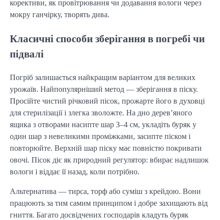
корективи, як провітрювання чи додавання вологи через 
мокру ганчірку, творять дива.
Класичні способи зберігання в погребі чи
підвалі
Погріб залишається найкращим варіантом для великих 
урожаїв. Найпопулярніший метод — зберігання в піску. 
Просійте чистий річковий пісок, прожарте його в духовці 
для стерилізації і злегка зволожте. На дно дерев’яного 
ящика з отворами насипте шар 3–4 см, укладіть буряк у 
один шар з невеликими проміжками, засипте піском і 
повторюйте. Верхній шар піску має повністю покривати 
овочі. Пісок діє як природний регулятор: вбирає надлишок 
вологи і віддає її назад, коли потрібно.
Альтернатива — тирса, торф або суміш з крейдою. Вони 
працюють за тим самим принципом і добре захищають від 
гниття. Багато досвідчених господарів кладуть буряк 