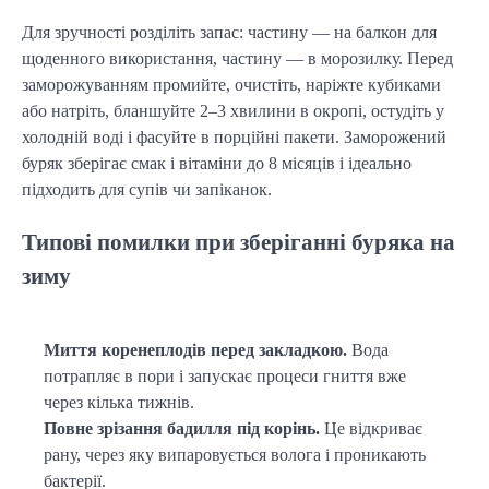
Для зручності розділіть запас: частину — на балкон для 
щоденного використання, частину — в морозилку. Перед 
заморожуванням промийте, очистіть, наріжте кубиками 
або натріть, бланшуйте 2–3 хвилини в окропі, остудіть у 
холодній воді і фасуйте в порційні пакети. Заморожений 
буряк зберігає смак і вітаміни до 8 місяців і ідеально 
підходить для супів чи запіканок.
Типові помилки при зберіганні буряка на
зиму
Миття коренеплодів перед закладкою.
Вода
потрапляє в пори і запускає процеси гниття вже
через кілька тижнів.
Повне зрізання бадилля під корінь.
Це відкриває
рану, через яку випаровується волога і проникають
бактерії.