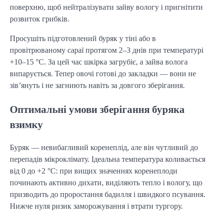
поверхню, щоб нейтралізувати зайву вологу і пригнітити 
розвиток грибків.
Просушіть підготовлений буряк у тіні або в 
провітрюваному сараї протягом 2–3 днів при температурі 
+10–15 °C. За цей час шкірка загрубіє, а зайва волога 
випарується. Тепер овочі готові до закладки — вони не 
зів’януть і не загниють навіть за довгого зберігання.
Оптимальні умови зберігання буряка
взимку
Буряк — невибагливий коренеплід, але він чутливий до 
перепадів мікроклімату. Ідеальна температура коливається 
від 0 до +2 °C: при вищих значеннях коренеплоди 
починають активно дихати, виділяють тепло і вологу, що 
призводить до проростання бадилля і швидкого псування. 
Нижче нуля ризик заморожування і втрати тургору.