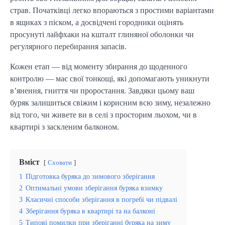
страв. Початківці легко впораються з простими варіантами 
в ящиках з піском, а досвідчені городники оцінять 
просунуті лайфхаки на кшталт глиняної оболонки чи 
регулярного перебирання запасів.
Кожен етап — від моменту збирання до щоденного 
контролю — має свої тонкощі, які допомагають уникнути 
в’янення, гниття чи проростання. Завдяки цьому ваш 
буряк залишиться свіжим і корисним всю зиму, незалежно 
від того, чи живете ви в селі з просторим льохом, чи в 
квартирі з заскленим балконом.
Вміст
Сховати
1
Підготовка буряка до зимового зберігання
2
Оптимальні умови зберігання буряка взимку
3
Класичні способи зберігання в погребі чи підвалі
4
Зберігання буряка в квартирі та на балконі
5
Типові помилки при зберіганні буряка на зиму