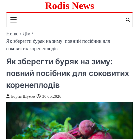
Rodis News
Skip
to
content
Home
Дім
Як зберегти буряк на зиму: повний посібник для
соковитих коренеплодів
Як зберегти буряк на зиму:
повний посібник для соковитих
коренеплодів
Борис Шумко
30.05.2026