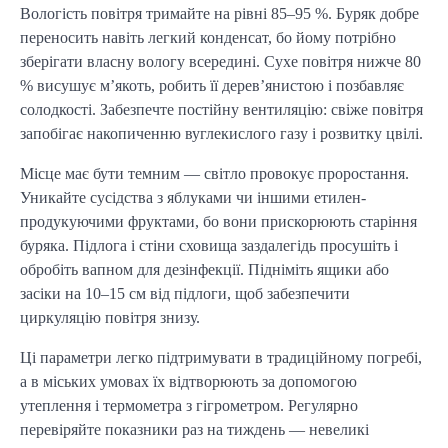
Вологість повітря тримайте на рівні 85–95 %. Буряк добре 
переносить навіть легкий конденсат, бо йому потрібно 
зберігати власну вологу всередині. Сухе повітря нижче 80 
% висушує м’якоть, робить її дерев’янистою і позбавляє 
солодкості. Забезпечте постійну вентиляцію: свіже повітря 
запобігає накопиченню вуглекислого газу і розвитку цвілі.
Місце має бути темним — світло провокує проростання. 
Уникайте сусідства з яблуками чи іншими етилен-
продукуючими фруктами, бо вони прискорюють старіння 
буряка. Підлога і стіни сховища заздалегідь просушіть і 
обробіть вапном для дезінфекції. Підніміть ящики або 
засіки на 10–15 см від підлоги, щоб забезпечити 
циркуляцію повітря знизу.
Ці параметри легко підтримувати в традиційному погребі, 
а в міських умовах їх відтворюють за допомогою 
утеплення і термометра з гігрометром. Регулярно 
перевіряйте показники раз на тиждень — невеликі 