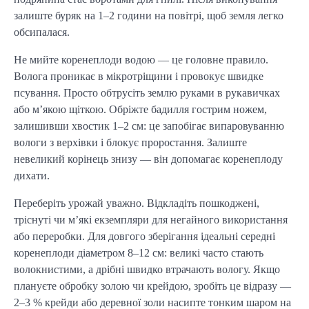
залиште буряк на 1–2 години на повітрі, щоб земля легко 
обсипалася.
Не мийте коренеплоди водою — це головне правило. 
Волога проникає в мікротріщини і провокує швидке 
псування. Просто обтрусіть землю руками в рукавичках 
або м’якою щіткою. Обріжте бадилля гострим ножем, 
залишивши хвостик 1–2 см: це запобігає випаровуванню 
вологи з верхівки і блокує проростання. Залиште 
невеликий корінець знизу — він допомагає коренеплоду 
дихати.
Переберіть урожай уважно. Відкладіть пошкоджені, 
тріснуті чи м’які екземпляри для негайного використання 
або переробки. Для довгого зберігання ідеальні середні 
коренеплоди діаметром 8–12 см: великі часто стають 
волокнистими, а дрібні швидко втрачають вологу. Якщо 
плануєте обробку золою чи крейдою, зробіть це відразу — 
2–3 % крейди або деревної золи насипте тонким шаром на 