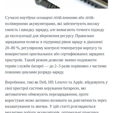
Сучасні ноутбуки оснащені літій-іонними або літій-
полімерними акумуляторами, які забезпечують високу 
ємність і швидку зарядку, але вимагають точного підходу 
до експлуатації для збереження ресурсу. Правильне 
заряджання полягає в підтримці рівня заряду в діапазоні 
20–80 %, регулярному контролі температури корпусу та 
використанні оригінальних або сертифікованих зарядних 
пристроїв. Такий режим дозволяє значно подовжити 
термін служби батареї — до 2–3 разів порівняно з частими 
повними циклами розряду-заряду.
Виробники, такі як Dell, HP, Lenovo та Apple, вбудовують у 
свої пристрої системи керування батареєю, які 
автоматично обмежують перезарядження, проте 
користувач може активно впливати на довговічність через 
налаштування та звички. У цій статті розглядаються 
механізми роботи акумуляторів, оптимальні практики, 