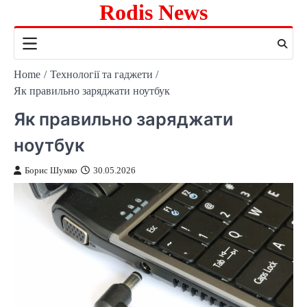
Rodis News
Skip
to
content
Home
Технології та гаджети
Як правильно заряджати ноутбук
Як правильно заряджати
ноутбук
Борис Шумко
30.05.2026