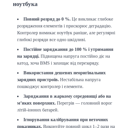
ноутбука
Повний розряд до 0 %.
Це викликає глибоке
розрядження елементів і прискорює деградацію.
Контролер вимикає ноутбук раніше, але регулярні
глибокі розряди все одно шкідливі.
Постійне заряджання до 100 % і утримання
на зарядці.
Підвищена напруга постійно діє на
катод, хоча BMS і захищає від перезаряду.
Використання дешевих неоригінальних
зарядних пристроїв.
Нестабільна напруга
пошкоджує контролер і елементи.
Заряджання в жаркому середовищі або на
м’яких поверхнях.
Перегрів — головний ворог
літій-іонних батарей.
Ігнорування калібрування при неточних
показниках.
Виконуйте повний цикл 1–2 рази на