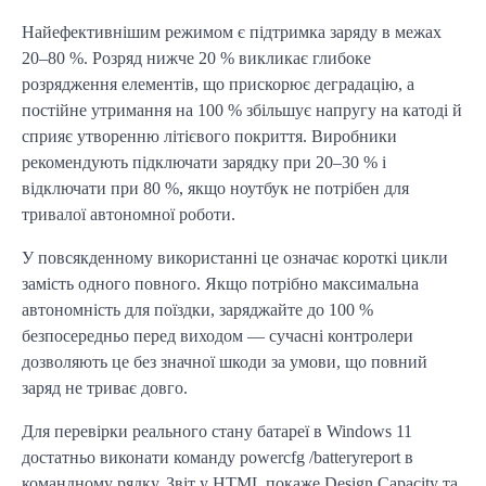
Найефективнішим режимом є підтримка заряду в межах 
20–80 %. Розряд нижче 20 % викликає глибоке 
розрядження елементів, що прискорює деградацію, а 
постійне утримання на 100 % збільшує напругу на катоді й 
сприяє утворенню літієвого покриття. Виробники 
рекомендують підключати зарядку при 20–30 % і 
відключати при 80 %, якщо ноутбук не потрібен для 
тривалої автономної роботи.
У повсякденному використанні це означає короткі цикли 
замість одного повного. Якщо потрібно максимальна 
автономність для поїздки, заряджайте до 100 % 
безпосередньо перед виходом — сучасні контролери 
дозволяють це без значної шкоди за умови, що повний 
заряд не триває довго.
Для перевірки реального стану батареї в Windows 11 
достатньо виконати команду powercfg /batteryreport в 
командному рядку. Звіт у HTML покаже Design Capacity та 