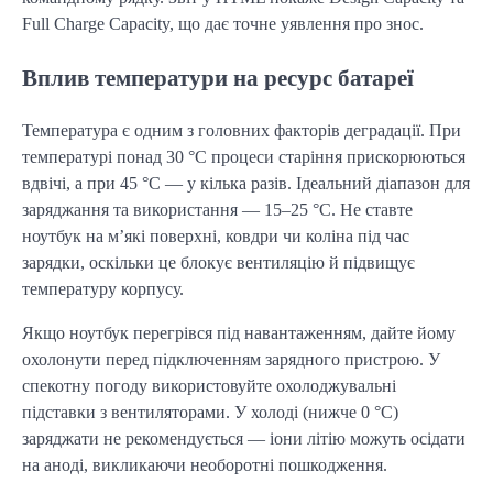
Full Charge Capacity, що дає точне уявлення про знос.
Вплив температури на ресурс батареї
Температура є одним з головних факторів деградації. При 
температурі понад 30 °C процеси старіння прискорюються 
вдвічі, а при 45 °C — у кілька разів. Ідеальний діапазон для 
заряджання та використання — 15–25 °C. Не ставте 
ноутбук на м’які поверхні, ковдри чи коліна під час 
зарядки, оскільки це блокує вентиляцію й підвищує 
температуру корпусу.
Якщо ноутбук перегрівся під навантаженням, дайте йому 
охолонути перед підключенням зарядного пристрою. У 
спекотну погоду використовуйте охолоджувальні 
підставки з вентиляторами. У холоді (нижче 0 °C) 
заряджати не рекомендується — іони літію можуть осідати 
на аноді, викликаючи необоротні пошкодження.