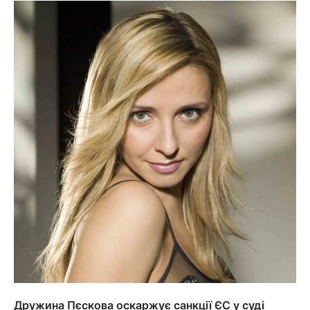
Дружина Пєскова оскаржує санкції ЄС у суді