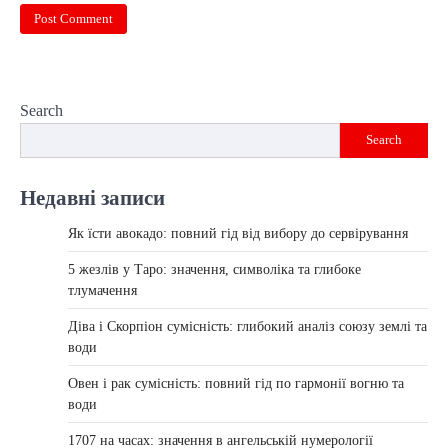
Search
Search
Недавні записи
Як їсти авокадо: повний гід від вибору до сервірування
5 жезлів у Таро: значення, символіка та глибоке
тлумачення
Діва і Скорпіон сумісність: глибокий аналіз союзу землі та
води
Овен і рак сумісність: повний гід по гармонії вогню та
води
1707 на часах: значення в ангельській нумерології