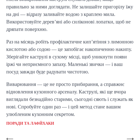
правильно за ними доглядати. Не залишайте пригорілу їжу
на дні — відразу заливайте водою з краплею мила.
Використовуйте дерев’яні або силіконові лопатки, щоб не
дряпати поверхню.
Раз на місяць робіть профілактичне кип’ятіння з лимонною
кислотою або содою — це запобігає накопиченню накипу.
Зберігайте каструлі в сухому місці, щоб уникнути появи
іржі чи неприємного запаху. Маленькі звички — і ваш
посуд завжди буде радувати чистотою.
Виварювання — це не просто прибирання, а справжнє
відновлення кухонного арсеналу. Каструлі, які ще вчора
виглядали безнадійно старими, сьогодні сяють і служать як
нові. Спробуйте один раз — і цей метод стане вашим
улюбленим кухонним секретом.
ПОРАДИ ТА ЛАФЙХАКИ
Post
⟵
⟶