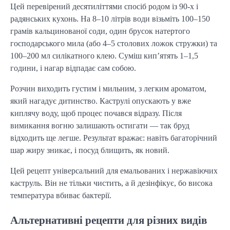
Цей перевірений десятиліттями спосіб родом із 90-х і
радянських кухонь. На 8–10 літрів води візьміть 100–150
грамів кальцинованої соди, один брусок натертого
господарського мила (або 4–5 столових ложок стружки) та
100–200 мл силікатного клею. Суміш кип’ятять 1–1,5
години, і нагар відпадає сам собою.
Розчин виходить густим і мильним, з легким ароматом,
який нагадує дитинство. Каструлі опускають у вже
киплячу воду, щоб процес почався відразу. Після
вимикання вогню залишають остигати — так бруд
відходить ще легше. Результат вражає: навіть багаторічний
шар жиру зникає, і посуд блищить, як новий.
Цей рецепт універсальний для емальованих і нержавіючих
каструль. Він не тільки чистить, а й дезінфікує, бо висока
температура вбиває бактерії.
Альтернативні рецепти для різних видів