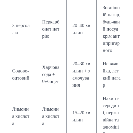
Зовнішн
ій нагар,
Перкарб
будь-яки
З персол
20–40 хв
онат нат
й посуд
лю
илин
рію
крім ант
ипригар
ного
20–30 хв
Нержаві
Харчова
Содово-
илин + з
йка, лег
сода +
оцтовий
амочува
кий нага
9% оцет
ння
р
Накип в
середин
Лимонн
Лимонн
15–20 хв
і, нержа
а кислот
а кислот
илин
війка та
а
а
алюміні