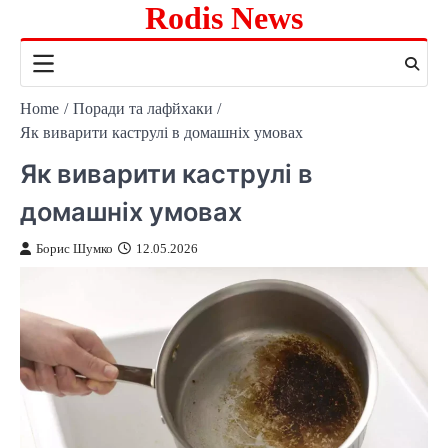
Rodis News
Skip
to
content
Home
Поради та лафйхаки
Як виварити каструлі в домашніх умовах
Як виварити каструлі в
домашніх умовах
Борис Шумко
12.05.2026