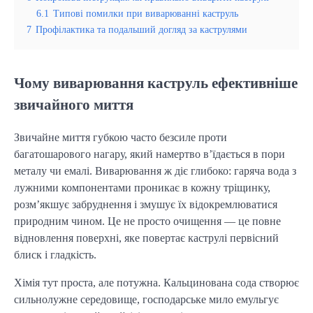
6.1
Типові помилки при виварюванні каструль
7
Профілактика та подальший догляд за каструлями
Чому виварювання каструль ефективніше
звичайного миття
Звичайне миття губкою часто безсиле проти
багатошарового нагару, який намертво в’їдається в пори
металу чи емалі. Виварювання ж діє глибоко: гаряча вода з
лужними компонентами проникає в кожну тріщинку,
розм’якшує забруднення і змушує їх відокремлюватися
природним чином. Це не просто очищення — це повне
відновлення поверхні, яке повертає каструлі первісний
блиск і гладкість.
Хімія тут проста, але потужна. Кальцинована сода створює
сильнолужне середовище, господарське мило емульгує