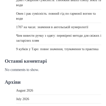
Діва і Скорпіон сумісність: глибокий аналіз союзу землі та
води
Овен і рак сумісність: повний гід по гармонії вогню та
води
1707 на часах: значення в ангельській нумерології
Чим вивести ручку з одягу: перевірені методи для свіжих і
застарілих плям
9 кубків у Таро: повне значення, тлумачення та практика
Останні коментарі
No comments to show.
Архіви
August 2026
July 2026