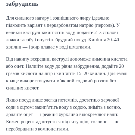
забруднень
Для сильного нагару і зовнішнього жиру ідеально
підходить варіант з перкарбонатом натрію (персоль). У
великій каструлі закип’ятіть воду, додайте 2–3 столові
ложки засобу і опустіть брудний посуд. Кипіння 20–40
хвилин — і жир плаває у воді шматками.
Від накипу всередині каструлі допоможе лимонна кислота
або оцет. Налийте воду до рівня забруднення, додайте 20
грамів кислоти на літр і кип’ятіть 15–20 хвилин. Для емалі
краще використовувати м’якший содовий розчин без
сильних кислот.
Якщо посуд лише злегка потемнів, достатньо харчової
соди з оцтом: закип’ятіть воду з содою, зніміть з вогню,
додайте оцет — і реакція бурхливо відокремлює наліт.
Кожен рецепт адаптується під ситуацію, головне — не
переборщити з компонентами.