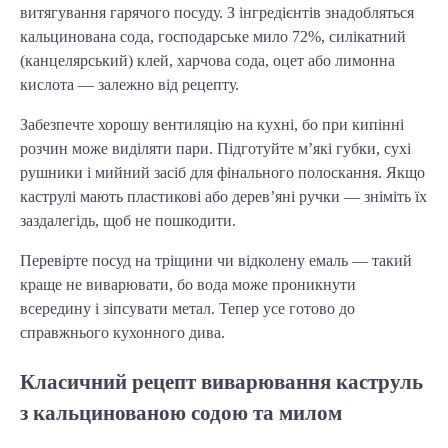
витягування гарячого посуду. З інгредієнтів знадобляться
кальцинована сода, господарське мило 72%, силікатний
(канцелярський) клей, харчова сода, оцет або лимонна
кислота — залежно від рецепту.
Забезпечте хорошу вентиляцію на кухні, бо при кипінні
розчин може виділяти пари. Підготуйте м’які губки, сухі
рушники і мийний засіб для фінального полоскання. Якщо
каструлі мають пластикові або дерев’яні ручки — зніміть їх
заздалегідь, щоб не пошкодити.
Перевірте посуд на тріщини чи відколену емаль — такий
краще не виварювати, бо вода може проникнути
всередину і зіпсувати метал. Тепер усе готово до
справжнього кухонного дива.
Класичний рецепт виварювання каструль
з кальцинованою содою та милом