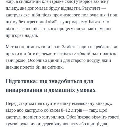
жир, а силікатний клей (рідке скло) утворює захисну
плівку, яка допомагає бруду відпадати. Результат —
каструля сяє, ніби після промислового полірування, і при
цьому без агресивної хімії з супермаркету. Багато хто
відзначає, що після такого процесу посуд навіть менше
пригорає надалі.
Метод економить сили і час. Замість годин шкрябання ви
просто кип’ятите, чекаєте і знімаєте м’який наліт однією
ганчіркою. Особливо цінний для старого посуду, який
інакше полетів би на смітник.
Підготовка: що знадобиться для
виварювання в домашніх умовах
Перед стартом підготуйте велику емальовану виварку,
відро або каструлю об’ємом 8–12 літрів — таку, щоб
каструлі повністю занурилися. Обов’язково візьміть товсті
гумові рукавички, дерев’яну лопатку або щипці для