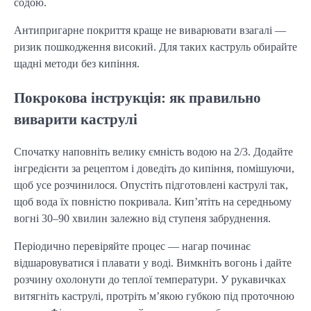
содою.
Антипригарне покриття краще не виварювати взагалі —
ризик пошкодження високий. Для таких каструль обирайте
щадні методи без кипіння.
Покрокова інструкція: як правильно
виварити каструлі
Спочатку наповніть велику ємність водою на 2/3. Додайте
інгредієнти за рецептом і доведіть до кипіння, помішуючи,
щоб усе розчинилося. Опустіть підготовлені каструлі так,
щоб вода їх повністю покривала. Кип’ятіть на середньому
вогні 30–90 хвилин залежно від ступеня забруднення.
Періодично перевіряйте процес — нагар починає
відшаровуватися і плавати у воді. Вимкніть вогонь і дайте
розчину охолонути до теплої температури. У рукавичках
витягніть каструлі, протріть м’якою губкою під проточною