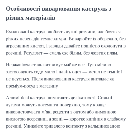
Особливості виварювання каструль з
різних матеріалів
Емальовані каструлі люблять лужні розчини, але бояться
різких перепадів температури. Виварюйте їх обережно, без
агресивних кислот, і завжди давайте повністю охолонути в
розчині. Результат — емаль сяє білим, без жовтих плям.
Нержавіюча сталь витримує майже все. Тут сміливо
застосовують соду, мило і навіть оцет — метал не темніє і
не псується. Після виварювання каструля виглядає як
преміум-посуд з магазину.
Алюмінієві каструлі вимагають делікатності. Сильні
лугами можуть потемніти поверхню, тому краще
використовувати м’які рецепти з оцтом або лимонною
кислотою всередині, а зовні — коротке кипіння в слабкому
розчині. Уникайте тривалого контакту з кальцинованою