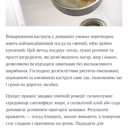
Виварювання каструль у домашніх умовах перетворює
навіть найзанедбаніший посуд на сяючий, ніби щойно
куплений. Цей метод поєднує тепло, лужні розчини та
прості інгредієнти, які розм’якшують нагар, жир і накип,
дозволяючи їм відпадати шматками без виснажливого
шкрябання. Господині десятиліттями рятують емальовані,
нержавіючі та алюмінієві каструлі саме так, економлячи час
і гроші на дорогих засобах.
Процес працює завдяки хімічній реакції: сильнолужне
середовище сапоніфікує жири, а силікатний клей або сода
допомагає розчиняти пригорілі залишки. Результати
вражають — посуд блищить, запахи зникають, а поверхня
стає гладкою і приємною на дотик. Підходить для