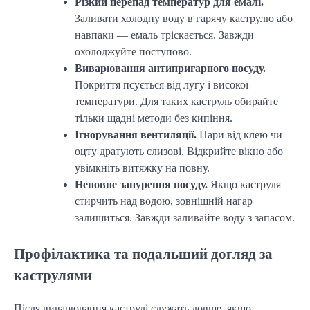
Різкий перепад температур для емалі.
Заливати холодну воду в гарячу каструлю або
навпаки — емаль тріскається. Завжди
охолоджуйте поступово.
Виварювання антипригарного посуду.
Покриття псується від лугу і високої
температури. Для таких каструль обирайте
тільки щадні методи без кипіння.
Ігнорування вентиляції.
Пари від клею чи
оцту дратують слизові. Відкрийте вікно або
увімкніть витяжку на повну.
Неповне занурення посуду.
Якщо каструля
стирчить над водою, зовнішній нагар
залишиться. Завжди заливайте воду з запасом.
Профілактика та подальший догляд за
каструлями
Після виварювання каструлі служать довше, якщо