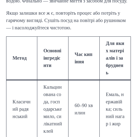
водою. Фінально — звичайне миття з засобом для посуду.
Якщо залишки все ж є, повторіть процес або потріть у
гарячому вигляді. Сушіть посуд на повітрі або рушником
— і насолоджуйтеся чистотою.
Для яки
Основні
х матері
Час кип
Метод
інгредіє
алів і за
іння
нти
бруднен
ь
Кальцин
ована со
Емаль, н
Класичн
да, госп
ержавій
60–90 хв
ий радя
одарське
ка; силь
илин
нський
мило, си
ний нага
лікатний
р і жир
клей