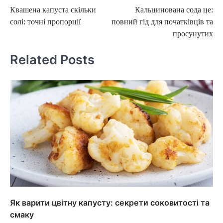
Квашена капуста скільки
Кальцинована сода це:
navigation
солі: точні пропорції
повний гід для початківців та
просунутих
Related Posts
Як варити цвітну капусту: секрети соковитості та
смаку