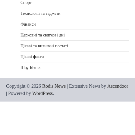
Спорт
Технології та гаджети
Фінанси
Церковні та святкові дні
Цікаві та визначні постаті
Цікаві факти
Шоу Бізнес
Copyright © 2026
Rodis News
| Extensive News by
Ascendoor
| Powered by
WordPress
.