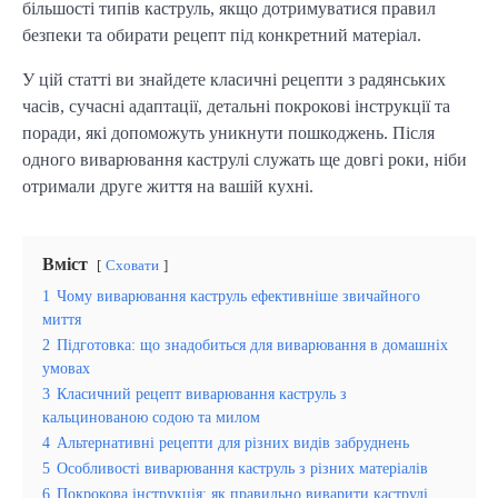
більшості типів каструль, якщо дотримуватися правил
безпеки та обирати рецепт під конкретний матеріал.
У цій статті ви знайдете класичні рецепти з радянських
часів, сучасні адаптації, детальні покрокові інструкції та
поради, які допоможуть уникнути пошкоджень. Після
одного виварювання каструлі служать ще довгі роки, ніби
отримали друге життя на вашій кухні.
Вміст
Сховати
1
Чому виварювання каструль ефективніше звичайного
миття
2
Підготовка: що знадобиться для виварювання в домашніх
умовах
3
Класичний рецепт виварювання каструль з
кальцинованою содою та милом
4
Альтернативні рецепти для різних видів забруднень
5
Особливості виварювання каструль з різних матеріалів
6
Покрокова інструкція: як правильно виварити каструлі