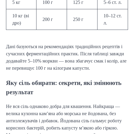
5 кг
100 г
125 г
5–6 ст. л.
10 кг (ві
10–12 ст.
200 г
250 г
дро)
л.
Дані базуються на рекомендаціях традиційних рецептів і
сучасних ферментаційних практик. Після таблиці завжди
додавайте 5–10% моркви — вона збагачує смак і колір, але
не перевищує 100 г на кілограм капусти.
Яку сіль обирати: секрети, які змінюють
результат
Не вся сіль однаково добра для квашення. Найкраща —
велика кухонна кам’яна або морська не йодована, без
антизлежувачів і добавок. Йодована сіль гальмує роботу
корисних бактерій, робить капусту м’якою або гіркою.