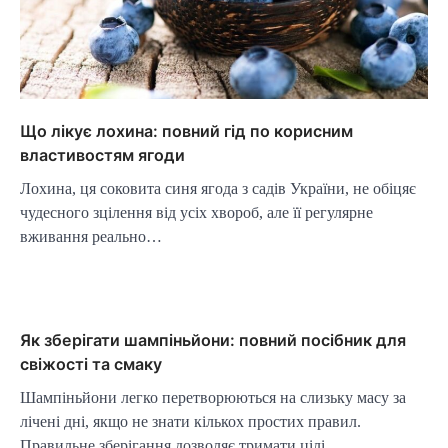
Що лікує лохина: повний гід по корисним
властивостям ягоди
Лохина, ця соковита синя ягода з садів України, не обіцяє
чудесного зцілення від усіх хвороб, але її регулярне
вживання реально…
Як зберігати шампіньйони: повний посібник для
свіжості та смаку
Шампіньйони легко перетворюються на слизьку масу за
лічені дні, якщо не знати кількох простих правил.
Правильне зберігання дозволяє тримати цілі…