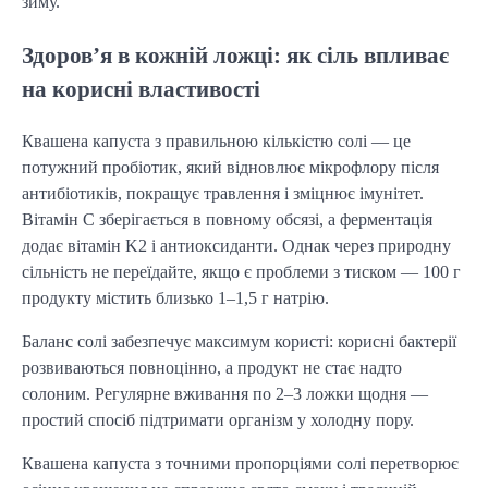
зиму.
Здоров’я в кожній ложці: як сіль впливає
на корисні властивості
Квашена капуста з правильною кількістю солі — це
потужний пробіотик, який відновлює мікрофлору після
антибіотиків, покращує травлення і зміцнює імунітет.
Вітамін C зберігається в повному обсязі, а ферментація
додає вітамін K2 і антиоксиданти. Однак через природну
сільність не переїдайте, якщо є проблеми з тиском — 100 г
продукту містить близько 1–1,5 г натрію.
Баланс солі забезпечує максимум користі: корисні бактерії
розвиваються повноцінно, а продукт не стає надто
солоним. Регулярне вживання по 2–3 ложки щодня —
простий спосіб підтримати організм у холодну пору.
Квашена капуста з точними пропорціями солі перетворює