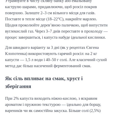
Утрамбуйте в чисту скляну банку або емальовану
каструлю шарами, придавлюючи, щоб розсіл покрив
поверхню. Залиште 2–3 см вільного місця для газів.
Поставте в тепле місце (18–22°C), накрийте марлею.
Щодня проколюйте дерев’яною паличкою, щоб випустити
вуглекислий газ. Через 3–7 днів переставте в прохолоду —
процес завершиться, і капуста набуде ідеальної кислинки.
Для швидкого варіанту за 3 дні (як у рецептах Євгена
Клопотенка) використовують гарячий розсіл: на 2 кг
капусти — 1,5 л води і 40–50 г солі. Але класичний сухий
метод дає більш насичений ферментований смак.
Як сіль впливає на смак, хруст і
зберігання
При 2% капуста виходить ніжно-кислою, з яскравим
ароматом і пружною текстурою — ідеально для борщу,
вареників чи як самостійна закуска. Більше солі (2,5%)