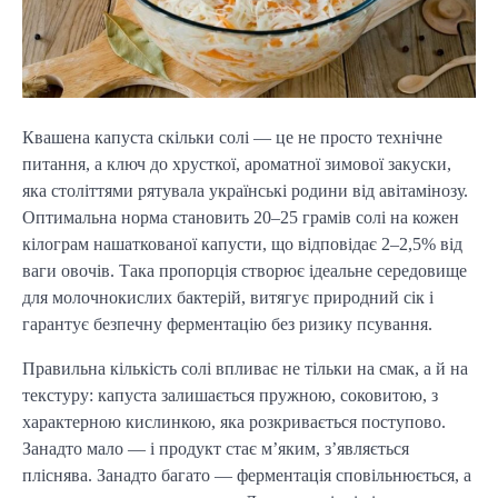
Квашена капуста скільки солі — це не просто технічне
питання, а ключ до хрусткої, ароматної зимової закуски,
яка століттями рятувала українські родини від авітамінозу.
Оптимальна норма становить 20–25 грамів солі на кожен
кілограм нашаткованої капусти, що відповідає 2–2,5% від
ваги овочів. Така пропорція створює ідеальне середовище
для молочнокислих бактерій, витягує природний сік і
гарантує безпечну ферментацію без ризику псування.
Правильна кількість солі впливає не тільки на смак, а й на
текстуру: капуста залишається пружною, соковитою, з
характерною кислинкою, яка розкривається поступово.
Занадто мало — і продукт стає м’яким, з’являється
пліснява. Занадто багато — ферментація сповільнюється, а