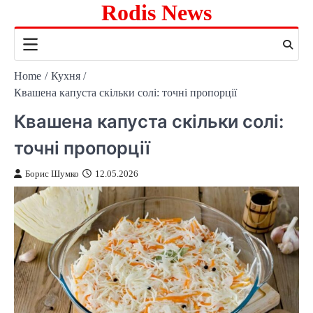
Rodis News
Skip
to
content
Home
Кухня
Квашена капуста скільки солі: точні пропорції
Квашена капуста скільки солі:
точні пропорції
Борис Шумко
12.05.2026