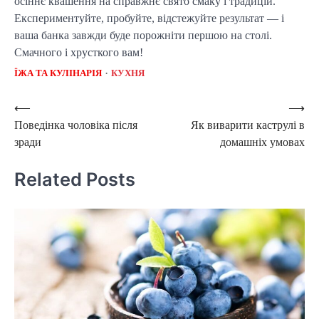
осіннє квашення на справжнє свято смаку і традицій.
Експериментуйте, пробуйте, відстежуйте результат — і
ваша банка завжди буде порожніти першою на столі.
Смачного і хрусткого вам!
ЇЖА ТА КУЛІНАРІЯ
КУХНЯ
Post
⟵
⟶
Поведінка чоловіка після
Як виварити каструлі в
navigation
зради
домашніх умовах
Related Posts