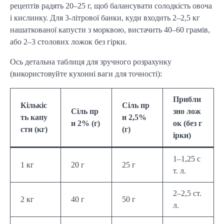
рецептів радять 20–25 г, щоб балансувати солодкість овоча
і кислинку. Для 3-літрової банки, куди входить 2–2,5 кг
нашаткованої капусти з морквою, вистачить 40–60 грамів,
або 2–3 столових ложок без гірки.
Ось детальна таблиця для зручного розрахунку
(використовуйте кухонні ваги для точності):
Прибли
Кількіс
Сіль пр
Сіль пр
зно лож
ть капу
и 2,5%
и 2% (г)
ок (без г
сти (кг)
(г)
ірки)
1–1,25 с
1 кг
20 г
25 г
т. л.
2–2,5 ст.
2 кг
40 г
50 г
л.