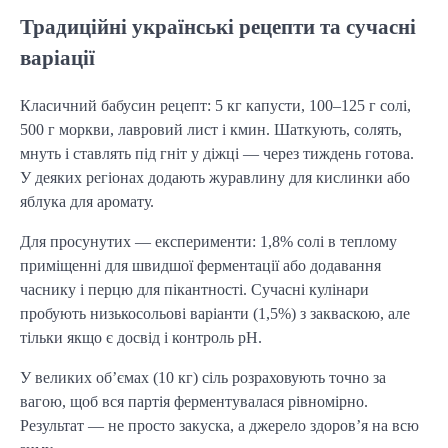
Традиційні українські рецепти та сучасні
варіації
Класичний бабусин рецепт: 5 кг капусти, 100–125 г солі,
500 г моркви, лавровий лист і кмин. Шаткують, солять,
мнуть і ставлять під гніт у діжці — через тиждень готова.
У деяких регіонах додають журавлину для кислинки або
яблука для аромату.
Для просунутих — експерименти: 1,8% солі в теплому
приміщенні для швидшої ферментації або додавання
часнику і перцю для пікантності. Сучасні кулінари
пробують низькосольові варіанти (1,5%) з закваскою, але
тільки якщо є досвід і контроль pH.
У великих об’ємах (10 кг) сіль розраховують точно за
вагою, щоб вся партія ферментувалася рівномірно.
Результат — не просто закуска, а джерело здоров’я на всю