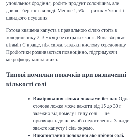
уповільнює бродіння, робить продукт солонішим, але
довше зберігає в холоді. Менше 1,5% — ризик м’якості і
швидкого псування.
Готова квашена капуста з правильною сіллю стоїть в
холодильнику 2–3 місяці без втрати якості. Вона зберігає
вітамін C краще, ніж свіжа, завдяки кислому середовищу.
Пробіотики розвиваються повноцінно, підтримуючи
мікрофлору кишківника.
Типові помилки новачків при визначенні
кількості солі
Вимірювання тільки ложками без ваг.
Одна
столова ложка може важити від 15 до 30 г
залежно від помелу і типу солі — це
призводить до пере- або недосолення. Завжди
зважте капусту і сіль окремо.
Використання йодованої або дрібної солі.