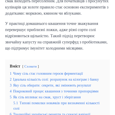
смак виходить пересоленим. Для початківців і просунутих
кулінарів ця золоте правило стає основою експериментів з
додатками: морквою, кмином чи яблуками.
У практиці домашнього квашення точне зважування
перевершує приблизні ложки, адже різні сорти солі
відрізняються щільністю. Такий підхід перетворює
звичайну капусту на справжній суперфуд з пробіотиками,
що підтримує імунітет холодними місяцями.
Вміст
Сховати
1
Чому сіль стає головним героєм ферментації
2
Ідеальна кількість солі: розрахунок на кілограм і банку
3
Яку сіль обирати: секрети, які змінюють результат
4
Покроковий процес квашення з точними пропорціями
5
Як сіль впливає на смак, хруст і зберігання
5.1
Типові помилки новачків при визначенні кількості
солі
6
Традиційні українські рецепти та сучасні варіації