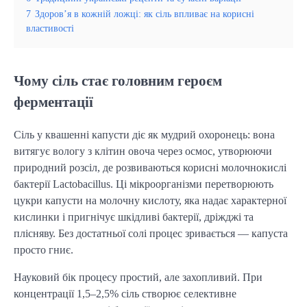
7
Здоров’я в кожній ложці: як сіль впливає на корисні
властивості
Чому сіль стає головним героєм
ферментації
Сіль у квашенні капусти діє як мудрий охоронець: вона
витягує вологу з клітин овоча через осмос, утворюючи
природний розсіл, де розвиваються корисні молочнокислі
бактерії Lactobacillus. Ці мікроорганізми перетворюють
цукри капусти на молочну кислоту, яка надає характерної
кислинки і пригнічує шкідливі бактерії, дріжджі та
плісняву. Без достатньої солі процес зривається — капуста
просто гниє.
Науковий бік процесу простий, але захопливий. При
концентрації 1,5–2,5% сіль створює селективне