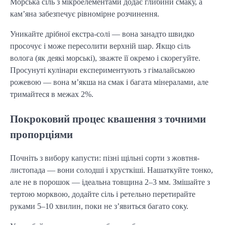
Морська сіль з мікроелементами додає глибини смаку, а
кам’яна забезпечує рівномірне розчинення.
Уникайте дрібної екстра-солі — вона занадто швидко
просочує і може пересолити верхній шар. Якщо сіль
волога (як деякі морські), зважте її окремо і скорегуйте.
Просунуті кулінари експериментують з гімалайською
рожевою — вона м’якша на смак і багата мінералами, але
тримайтеся в межах 2%.
Покроковий процес квашення з точними
пропорціями
Почніть з вибору капусти: пізні щільні сорти з жовтня-
листопада — вони солодші і хрусткіші. Нашаткуйте тонко,
але не в порошок — ідеальна товщина 2–3 мм. Змішайте з
тертою морквою, додайте сіль і ретельно перетирайте
руками 5–10 хвилин, поки не з’явиться багато соку.