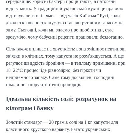
середовище: корисні бактерії процвітають, а патогени
відступають. У традиційній українській кухні це правило
відточували століттями — від часів Київської Русі, коли
діжки з квашеною капустою ставали рятівним запасом на
зиму. Сьогодні, коли ми знаємо про пробіотики, стає
зрозуміло, чому бабусині рецепти працювали бездоганно.
Сіль також впливає на хрусткість: вона зміцнює пектинові
зв’язки в клітинах, тому капуста не розм’якшується. А ще
регулює швидкість бродіння — в теплому приміщенні при
18–22°C процес йде рівномірно, без гіркоти чи
неприємного запаху. Саме тому досвідчені господині
ніколи не ігнорують точні пропорції.
Ідеальна кількість солі: розрахунок на
кілограм і банку
Золотий стандарт — 20 грамів солі на 1 кг капусти для
класичного хрусткого варіанту. Багато українських