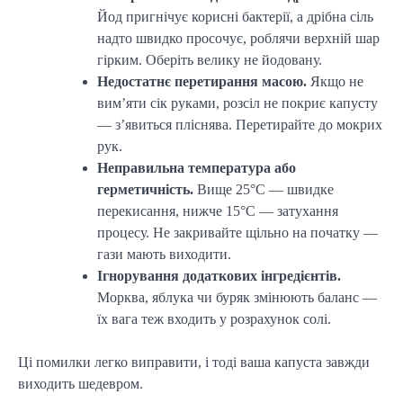
Йод пригнічує корисні бактерії, а дрібна сіль
надто швидко просочує, роблячи верхній шар
гірким. Оберіть велику не йодовану.
Недостатнє перетирання масою.
Якщо не
вим’яти сік руками, розсіл не покриє капусту
— з’явиться пліснява. Перетирайте до мокрих
рук.
Неправильна температура або
герметичність.
Вище 25°C — швидке
перекисання, нижче 15°C — затухання
процесу. Не закривайте щільно на початку —
гази мають виходити.
Ігнорування додаткових інгредієнтів.
Морква, яблука чи буряк змінюють баланс —
їх вага теж входить у розрахунок солі.
Ці помилки легко виправити, і тоді ваша капуста завжди
виходить шедевром.