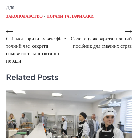
Для
ЗАКОНОДАВСТВО
ПОРАДИ ТА ЛАФЙХАКИ
Post
⟵
⟶
Скільки варити куряче філе:
Сочевиця як варити: повний
navigation
точний час, секрети
посібник для смачних страв
соковитості та практичні
поради
Related Posts