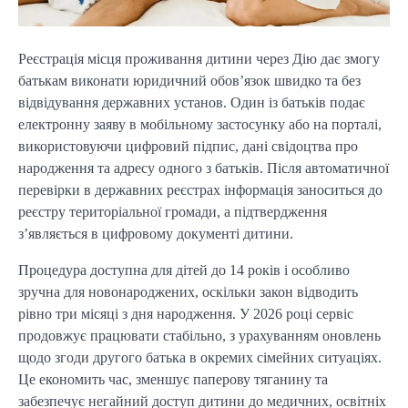
Реєстрація місця проживання дитини через Дію дає змогу 
батькам виконати юридичний обов’язок швидко та без 
відвідування державних установ. Один із батьків подає 
електронну заяву в мобільному застосунку або на порталі, 
використовуючи цифровий підпис, дані свідоцтва про 
народження та адресу одного з батьків. Після автоматичної 
перевірки в державних реєстрах інформація заноситься до 
реєстру територіальної громади, а підтвердження 
з’являється в цифровому документі дитини.
Процедура доступна для дітей до 14 років і особливо 
зручна для новонароджених, оскільки закон відводить 
рівно три місяці з дня народження. У 2026 році сервіс 
продовжує працювати стабільно, з урахуванням оновлень 
щодо згоди другого батька в окремих сімейних ситуаціях. 
Це економить час, зменшує паперову тяганину та 
забезпечує негайний доступ дитини до медичних, освітніх 