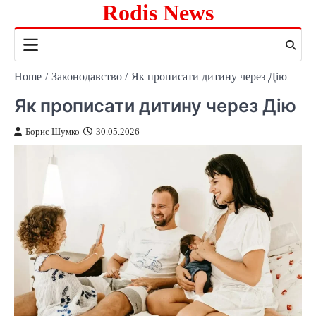
Rodis News
Skip
to
content
Home
Законодавство
Як прописати дитину через Дію
Як прописати дитину через Дію
Борис Шумко
30.05.2026