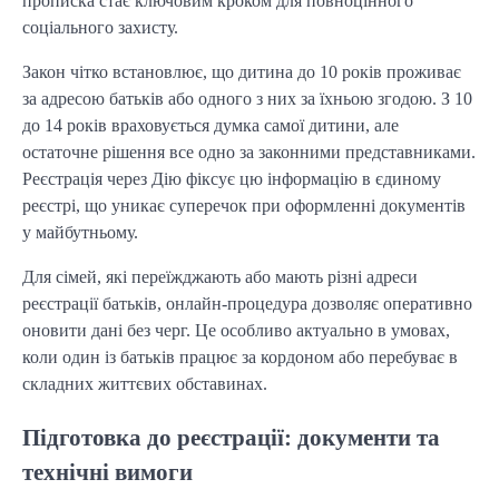
прописка стає ключовим кроком для повноцінного 
соціального захисту.
Закон чітко встановлює, що дитина до 10 років проживає 
за адресою батьків або одного з них за їхньою згодою. З 10 
до 14 років враховується думка самої дитини, але 
остаточне рішення все одно за законними представниками. 
Реєстрація через Дію фіксує цю інформацію в єдиному 
реєстрі, що уникає суперечок при оформленні документів 
у майбутньому.
Для сімей, які переїжджають або мають різні адреси 
реєстрації батьків, онлайн-процедура дозволяє оперативно 
оновити дані без черг. Це особливо актуально в умовах, 
коли один із батьків працює за кордоном або перебуває в 
складних життєвих обставинах.
Підготовка
до
реєстрації:
документи
та
технічні
вимоги