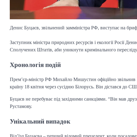
Денис Буцаєв, звільнений замміністра РФ, виступає на бриф
Заступник міністра природних ресурсів і екології Росії Ден
Сполучених Штатів, аби уникнути кримінального пересліду
Хронологія подій
Прем’єр-міністр РФ Михайло Мишустин офіційно звільнив Б
країну 18 квітня через сусідню Білорусь. Він дістався до С
Буцаєв не перебуває під західними санкціями. “Він мав друз
Рустамову.
Унікальний випадок
Від’їзд Буцаєва – перший відомий прецедент, коли посадов