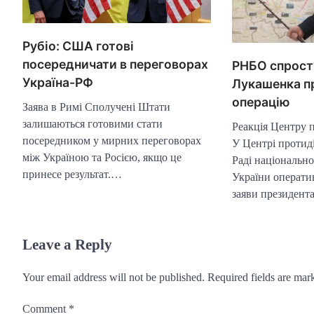
Рубіо: США готові
посередничати в переговорах
РНБО спрост
Україна-РФ
Лукашенка п
операцію
Заява в Римі Сполучені Штати
залишаються готовими стати
Реакція Центру п
посередником у мирних переговорах
У Центрі протиді
між Україною та Росією, якщо це
Раді національно
принесе результат.…
України операти
заяви президен
Leave a Reply
Your email address will not be published.
Required fields are ma
Comment
*