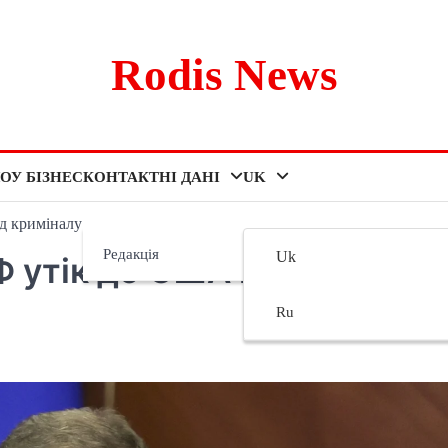
Rodis News
ОУ БІЗНЕС
КОНТАКТНІ ДАНІ
UK
д криміналу
Редакція
Uk
 утік до США від
Ru