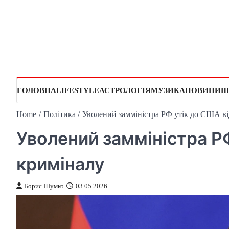
Skip
to
content
ГОЛОВНА
LIFESTYLE
АСТРОЛОГІЯ
МУЗИКА
НОВИНИ
Ш
Home
Політика
Уволений замміністра РФ утік до США ві
Уволений замміністра РФ
криміналу
Борис Шумко
03.05.2026