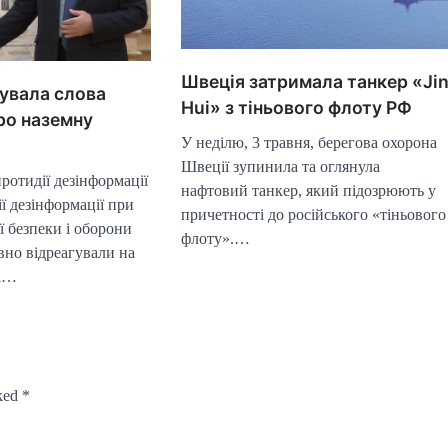
Швеція затримала танкер «Ji
увала слова
Hui» з тіньового флоту РФ
ро наземну
У неділю, 3 травня, берегова охорона
Швеції зупинила та оглянула
ротидії дезінформації
нафтовий танкер, який підозрюють у
ї дезінформації при
причетності до російського «тіньового
ї безпеки і оборони
флоту».…
вно відреагували на
та…
rked
*