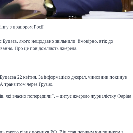
інгу з прапором Росії
ис Буцаєв, якого нещодавно звільнили, ймовірно, втік до
вання. Про це повідомляють джерела.
уцаєва 22 квітня. За інформацією джерел, чиновник покинув
ША транзитом через Грузію.
ів, які вчасно попередили”, – цитує джерело журналістку Фаріда
ець такого рівня покинув РФ. Він став першим чиновником з