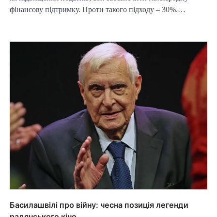
фінансову підтримку. Проти такого підходу – 30%.…
Басилашвілі про війну: чесна позиція легенди
радянського кіно