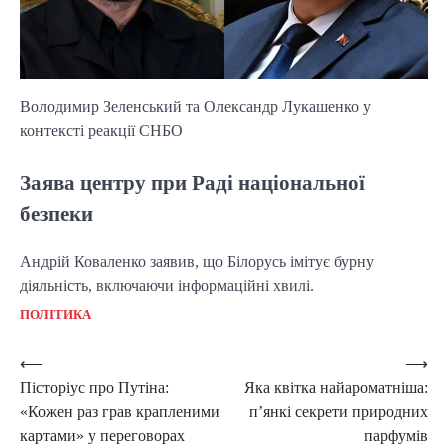
Володимир Зеленський та Олександр Лукашенко у
контексті реакції СНБО
Заява центру при Раді національної
безпеки
Андрій Коваленко заявив, що Білорусь імітує бурну
діяльність, включаючи інформаційні хвилі.
ПОЛІТИКА
Post
⟵
⟶
Пісторіус про Путіна:
Яка квітка найароматніша:
navigation
«Кожен раз грав крапленими
п’янкі секрети природних
картами» у переговорах
парфумів