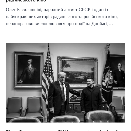
Олег Басилашвілі, народний артист СРСР і один із
найяскравіших акторів радянського та російського кіно,
неодноразово висловлювався про події на Донбасі,…