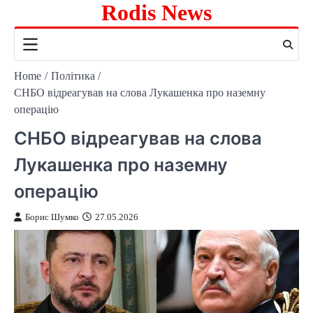
Rodis News
Skip
to
content
Home
Політика
СНБО відреагував на слова Лукашенка про наземну
операцію
СНБО відреагував на слова
Лукашенка про наземну
операцію
Борис Шумко
27.05.2026