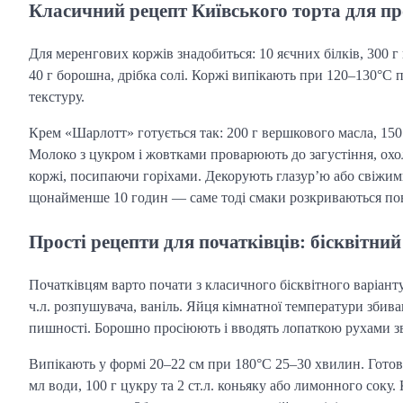
Класичний рецепт Київського торта для п
Для меренгових коржів знадобиться: 10 яєчних білків, 300 г
40 г борошна, дрібка солі. Коржі випікають при 120–130°C 
текстуру.
Крем «Шарлотт» готується так: 200 г вершкового масла, 150 
Молоко з цукром і жовтками проварюють до загустіння, охо
коржі, посипаючи горіхами. Декорують глазур’ю або свіжим
щонайменше 10 годин — саме тоді смаки розкриваються по
Прості рецепти для початківців: бісквітни
Початківцям варто почати з класичного бісквітного варіанту.
ч.л. розпушувача, ваніль. Яйця кімнатної температури збив
пишності. Борошно просіюють і вводять лопаткою рухами зв
Випікають у формі 20–22 см при 180°C 25–30 хвилин. Готов
мл води, 100 г цукру та 2 ст.л. коньяку або лимонного соку