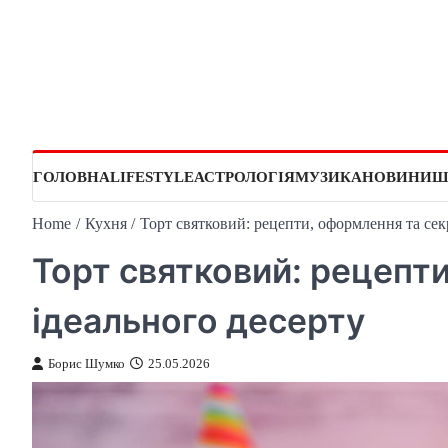
Skip
to
content
ГОЛОВНА
LIFESTYLE
АСТРОЛОГІЯ
МУЗИКА
НОВИНИ
Ш
Home
Кухня
Торт святковий: рецепти, оформлення та сек
Торт святковий: рецепт
ідеального десерту
Борис Шумко
25.05.2026