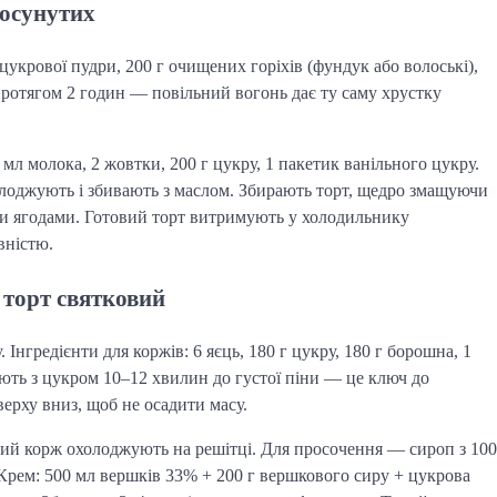
росунутих
 цукрової пудри, 200 г очищених горіхів (фундук або волоські),
протягом 2 годин — повільний вогонь дає ту саму хрустку
мл молока, 2 жовтки, 200 г цукру, 1 пакетик ванільного цукру. 
лоджують і збивають з маслом. Збирають торт, щедро змащуючи 
и ягодами. Готовий торт витримують у холодильнику 
вністю.
й торт святковий
 Інгредієнти для коржів: 6 яєць, 180 г цукру, 180 г борошна, 1
ають з цукром 10–12 хвилин до густої піни — це ключ до
ерху вниз, щоб не осадити масу.
ий корж охолоджують на решітці. Для просочення — сироп з 100 
. Крем: 500 мл вершків 33% + 200 г вершкового сиру + цукрова 