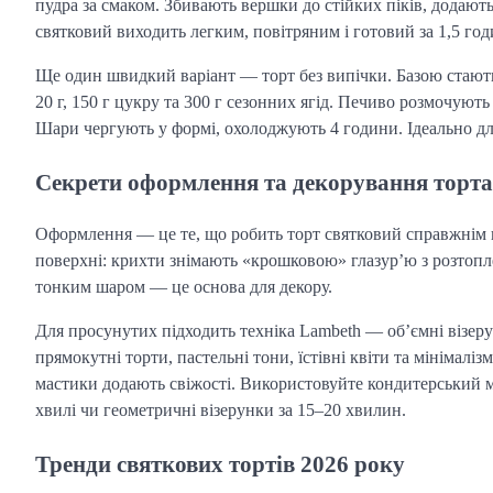
пудра за смаком. Збивають вершки до стійких піків, додають
святковий виходить легким, повітряним і готовий за 1,5 год
Ще один швидкий варіант — торт без випічки. Базою стають 
20 г, 150 г цукру та 300 г сезонних ягід. Печиво розмочують
Шари чергують у формі, охолоджують 4 години. Ідеально для
Секрети оформлення та декорування торта
Оформлення — це те, що робить торт святковий справжнім в
поверхні: крихти знімають «крошковою» глазур’ю з розтопл
тонким шаром — це основа для декору.
Для просунутих підходить техніка Lambeth — об’ємні візерунк
прямокутні торти, пастельні тони, їстівні квіти та мінімаліз
мастики додають свіжості. Використовуйте кондитерський м
хвилі чи геометричні візерунки за 15–20 хвилин.
Тренди святкових тортів 2026 року