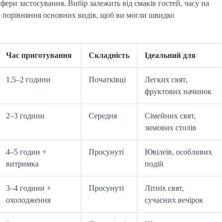
фери застосування. Вибір залежить від смаків гостей, часу на
е порівняння основних видів, щоб ви могли швидко
Час приготування
Складність
Ідеальний для
1,5–2 години
Початківці
Легких свят,
фруктових начинок
2–3 години
Середня
Сімейних свят,
зимових столів
4–5 годин +
Просунуті
Ювілеїв, особливих
витримка
подій
3–4 години +
Просунуті
Літніх свят,
охолодження
сучасних вечірок