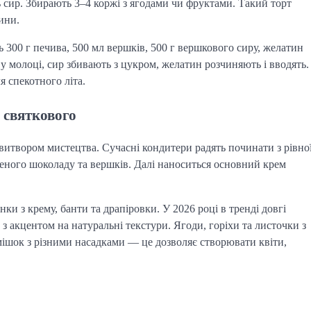
 сир. Збирають 3–4 коржі з ягодами чи фруктами. Такий торт 
ини.
300 г печива, 500 мл вершків, 500 г вершкового сиру, желатин 
 у молоці, сир збивають з цукром, желатин розчиняють і вводять. 
 спекотного літа.
 святкового
итвором мистецтва. Сучасні кондитери радять починати з рівно
еного шоколаду та вершків. Далі наноситься основний крем
и з крему, банти та драпіровки. У 2026 році в тренді довгі 
м з акцентом на натуральні текстури. Ягоди, горіхи та листочки з 
ішок з різними насадками — це дозволяє створювати квіти, 