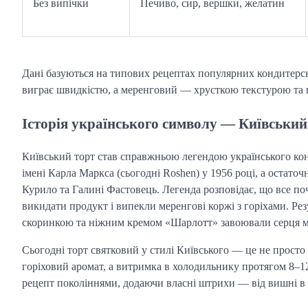
Без випічки
Печиво, сир, вершки, желатин
Дані базуються на типових рецептах популярних кондитерськ
виграє швидкістю, а меренговий — хрусткою текстурою та
Історія українського символу — Київський
Київський торт став справжньою легендою українського кон
імені Карла Маркса (сьогодні Roshen) у 1956 році, а остато
Курило та Галині Фастовець. Легенда розповідає, що все поч
викидати продукт і випекли меренгові коржі з горіхами. Ре
скоринкою та ніжним кремом «Шарлотт» завоювали серця м
Сьогодні торт святковий у стилі Київського — це не просто д
горіховий аромат, а витримка в холодильнику протягом 8–12
рецепт поколіннями, додаючи власні штрихи — від вишні в а