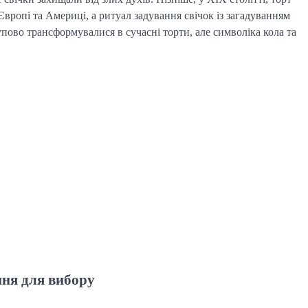
ропі та Америці, а ритуал задування свічок із загадуванням 
пово трансформувалися в сучасні торти, але символіка кола та 
ння для вибору