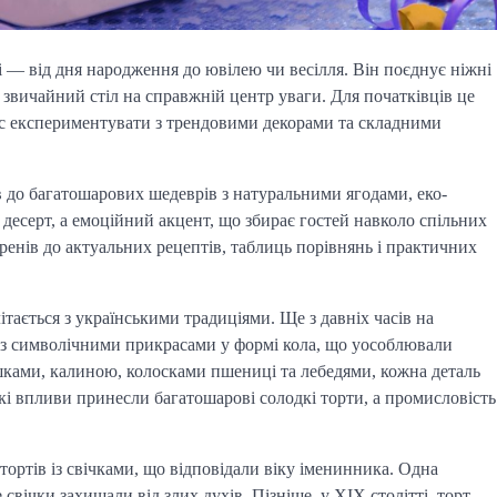
і — від дня народження до ювілею чи весілля. Він поєднує ніжні
 звичайний стіл на справжній центр уваги. Для початківців це
нс експериментувати з трендовими декорами та складними
 до багатошарових шедеврів з натуральними ягодами, еко-
десерт, а емоційний акцент, що збирає гостей навколо спільних 
 коренів до актуальних рецептів, таблиць порівнянь і практичних 
літається з українськими традиціями. Ще з давніх часів на 
и з символічними прикрасами у формі кола, що уособлювали 
шками, калиною, колосками пшениці та лебедями, кожна деталь 
ькі впливи принесли багатошарові солодкі торти, а промисловість 
тортів із свічками, що відповідали віку іменинника. Одна 
вічки захищали від злих духів. Пізніше, у XIX столітті, торт 