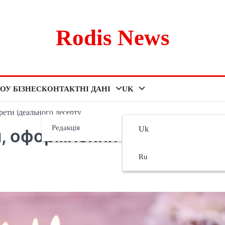
Rodis News
ОУ БІЗНЕС
КОНТАКТНІ ДАНІ
UK
рети ідеального десерту
Редакція
Uk
и, оформлення та секрети
Ru