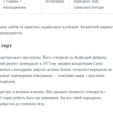
1 година +
Початківці
Швидких свят,
охолодження
спекотної погоди
их сайтів та практиці українських кулінарів. Бісквітний варіант
 вишуканістю.
 торт
дитерського мистецтва. Його створили на Київській фабриці
чний рецепт затвердили в 1973-му завдяки кондитерам Ганні
алося з випадково забутих яєчних білків: технологі вирішили не
зультат перевершив очікування — повітряні шари з хрусткою
ільйонів.
есерт, а визнана класика. Він ідеально балансує солодкість і 
 годин робить його ще ніжнішим. Багато сімей передають 
лкоголі до сезонних ягід.