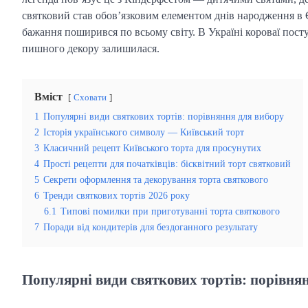
святковий став обов’язковим елементом днів народження в Єв
бажання поширився по всьому світу. В Україні короваї посту
пишного декору залишилася.
Вміст
Сховати
1
Популярні види святкових тортів: порівняння для вибору
2
Історія українського символу — Київський торт
3
Класичний рецепт Київського торта для просунутих
4
Прості рецепти для початківців: бісквітний торт святковий
5
Секрети оформлення та декорування торта святкового
6
Тренди святкових тортів 2026 року
6.1
Типові помилки при приготуванні торта святкового
7
Поради від кондитерів для бездоганного результату
Популярні види святкових тортів: порівня