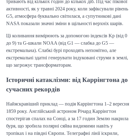
тривають від кількох годин до кількох діб. Під час пікової 
активності, як у травні 2024 року, коли зафіксували рівень 
G5, атмосфера буквально світилася, а супутникові дані 
NASA показали значні зміни в щільності верхніх шарів.
Ці коливання вимірюють за допомогою індексів Kp (від 0 
до 9) та G-шкали NOAA (від G1 — слабка до G5 — 
екстремальна). Слабкі бурі проходять непомітно, але 
екстремальні здатні генерувати індуковані струми в землі, 
що загрожує трансформаторам.
Історичні катаклізми: від Каррінгтона до
сучасних рекордів
Найяскравіший приклад — подія Каррінгтона 1–2 вересня 
1859 року. Англійський астроном Річард Каррінгтон 
спостерігав спалах на Сонці, а за 17 годин Землю накрила 
буря, що зробила полярні сяйва видимими навіть у 
тропіках і на півдні Європи. Телеграфні лінії іскрили, 