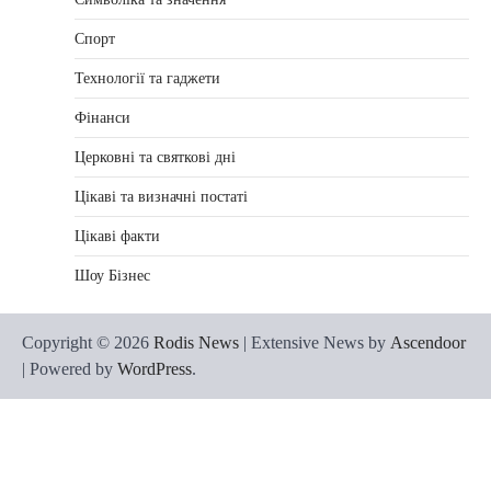
Спорт
Технології та гаджети
Фінанси
Церковні та святкові дні
Цікаві та визначні постаті
Цікаві факти
Шоу Бізнес
Copyright © 2026
Rodis News
| Extensive News by
Ascendoor
| Powered by
WordPress
.