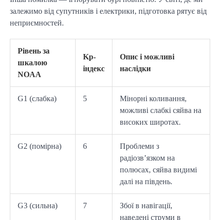
залежимо від супутників і електрики, підготовка рятує від 
неприємностей.
Рівень за
Kp-
Опис і можливі
шкалою
індекс
наслідки
NOAA
G1 (слабка)
5
Мінорні коливання,
можливі слабкі сяйва на
високих широтах.
G2 (помірна)
6
Проблеми з
радіозв’язком на
полюсах, сяйва видимі
далі на південь.
G3 (сильна)
7
Збої в навігації,
наведені струми в