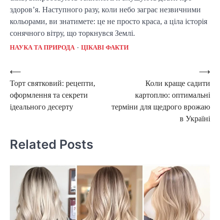
здоров’я. Наступного разу, коли небо заграє незвичними 
кольорами, ви знатимете: це не просто краса, а ціла історія 
сонячного вітру, що торкнувся Землі.
НАУКА ТА ПРИРОДА
ЦІКАВІ ФАКТИ
Post
⟵
⟶
Торт святковий: рецепти,
Коли краще садити
navigation
оформлення та секрети
картоплю: оптимальні
ідеального десерту
терміни для щедрого врожаю
в Україні
Related Posts