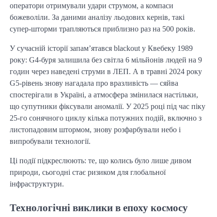
оператори отримували удари струмом, а компаси 
божеволіли. За даними аналізу льодових кернів, такі 
супер-шторми трапляються приблизно раз на 500 років.
У сучасній історії запам’ятався blackout у Квебеку 1989 
року: G4-буря залишила без світла 6 мільйонів людей на 9 
годин через наведені струми в ЛЕП. А в травні 2024 року 
G5-рівень знову нагадала про вразливість — сяйва 
спостерігали в Україні, а атмосфера змінилася настільки, 
що супутники фіксували аномалії. У 2025 році під час піку 
25-го сонячного циклу кілька потужних подій, включно з 
листопадовим штормом, знову розфарбували небо і 
випробували технології.
Ці події підкреслюють: те, що колись було лише дивом 
природи, сьогодні стає ризиком для глобальної 
інфраструктури.
Технологічні виклики в епоху космосу