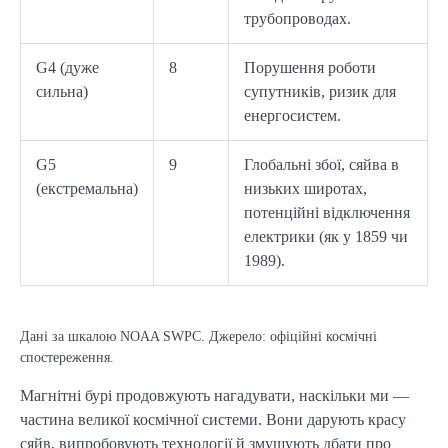
трубопроводах.
G4 (дуже
8
Порушення роботи
сильна)
супутників, ризик для
енергосистем.
G5
9
Глобальні збої, сяйва в
(екстремальна)
низьких широтах,
потенційні відключення
електрики (як у 1859 чи
1989).
Дані за шкалою NOAA SWPC. Джерело: офіційні космічні
спостереження.
Магнітні бурі продовжують нагадувати, наскільки ми — 
частина великої космічної системи. Вони дарують красу 
сяйв, випробовують технології й змушують дбати про 