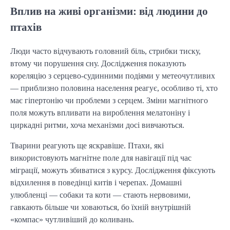
Вплив на живі організми: від людини до
птахів
Люди часто відчувають головний біль, стрибки тиску, 
втому чи порушення сну. Дослідження показують 
кореляцію з серцево-судинними подіями у метеочутливих 
— приблизно половина населення реагує, особливо ті, хто 
має гіпертонію чи проблеми з серцем. Зміни магнітного 
поля можуть впливати на вироблення мелатоніну і 
циркадні ритми, хоча механізми досі вивчаються.
Тварини реагують ще яскравіше. Птахи, які 
використовують магнітне поле для навігації під час 
міграції, можуть збиватися з курсу. Дослідження фіксують 
відхилення в поведінці китів і черепах. Домашні 
улюбленці — собаки та коти — стають нервовими, 
гавкають більше чи ховаються, бо їхній внутрішній 
«компас» чутливіший до коливань.