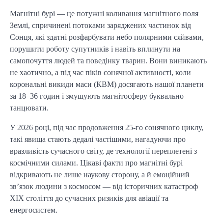
Магнітні бурі — це потужні коливання магнітного поля 
Землі, спричинені потоками заряджених частинок від 
Сонця, які здатні розфарбувати небо полярними сяйвами, 
порушити роботу супутників і навіть вплинути на 
самопочуття людей та поведінку тварин. Вони виникають 
не хаотично, а під час піків сонячної активності, коли 
корональні викиди маси (КВМ) досягають нашої планети 
за 18–36 годин і змушують магнітосферу буквально 
танцювати.
У 2026 році, під час продовження 25-го сонячного циклу, 
такі явища стають дедалі частішими, нагадуючи про 
вразливість сучасного світу, де технології переплетені з 
космічними силами. Цікаві факти про магнітні бурі 
відкривають не лише наукову сторону, а й емоційний 
зв’язок людини з космосом — від історичних катастроф 
XIX століття до сучасних ризиків для авіації та 
енергосистем.