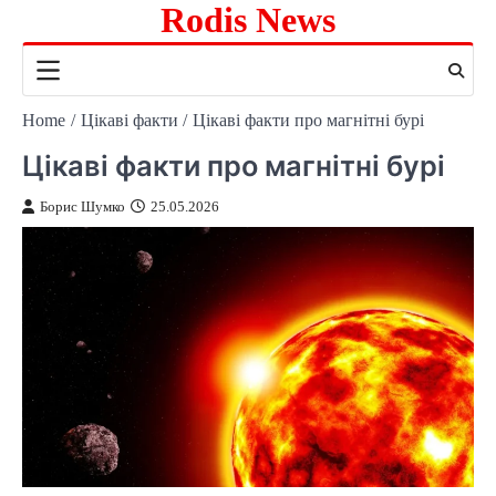
Rodis News
Skip
to
content
Home
Цікаві факти
Цікаві факти про магнітні бурі
Цікаві факти про магнітні бурі
Борис Шумко
25.05.2026