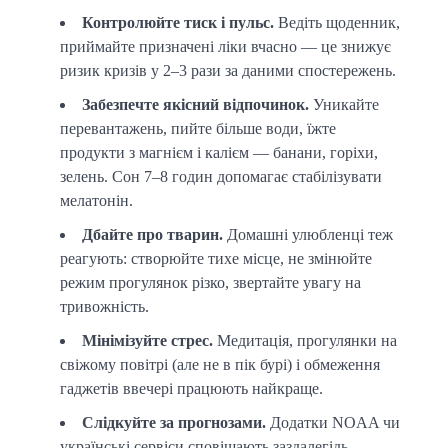
Контролюйте тиск і пульс.
Ведіть щоденник,
приймайте призначені ліки вчасно — це знижує
ризик кризів у 2–3 рази за даними спостережень.
Забезпечте якісний відпочинок.
Уникайте
перевантажень, пийте більше води, їжте
продукти з магнієм і калієм — банани, горіхи,
зелень. Сон 7–8 годин допомагає стабілізувати
мелатонін.
Дбайте про тварин.
Домашні улюбленці теж
реагують: створюйте тихе місце, не змінюйте
режим прогулянок різко, звертайте увагу на
тривожність.
Мінімізуйте стрес.
Медитація, прогулянки на
свіжому повітрі (але не в пік бурі) і обмеження
гаджетів ввечері працюють найкраще.
Слідкуйте за прогнозами.
Додатки NOAA чи
українські сервіси сповіщають заздалегідь —