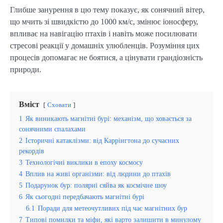
Глибше занурення в цю тему показує, як сонячний вітер, 
що мчить зі швидкістю до 1000 км/с, змінює іоносферу, 
впливає на навігацію птахів і навіть може посилювати 
стресові реакції у домашніх улюбленців. Розуміння цих 
процесів допомагає не боятися, а цінувати грандіозність 
природи.
Вміст
Сховати
1
Як виникають магнітні бурі: механізм, що ховається за
сонячними спалахами
2
Історичні катаклізми: від Каррінгтона до сучасних
рекордів
3
Технологічні виклики в епоху космосу
4
Вплив на живі організми: від людини до птахів
5
Подарунок бур: полярні сяйва як космічне шоу
6
Як сьогодні передбачають магнітні бурі
6.1
Поради для метеочутливих під час магнітних бур
7
Типові помилки та міфи, які варто залишити в минулому