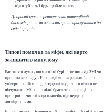
підготуйтеся, і буря пройде легше.
Ці прості кроки перетворюють потенційний
дискомфорт на можливість краще прислухатися до
себе і природи.
Типові помилки та міфи, які варто
залишити в минулому
Багато хто думає, що магнітні бурі — це винахід ЗМІ чи 
причина всіх недуг. Насправді вплив реальний, але не 
універсальний: молодь і здорові люди часто нічого не 
відчувають. Міф про «мідні браслети» чи спеціальні 
пристрої — чистої води плацебо, підтверджене 
дослідженнями.
Інша помилка — ігнорувати бурі повністю. У світі, де ми 