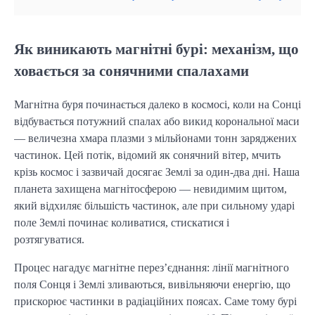
Як виникають магнітні бурі: механізм, що
ховається за сонячними спалахами
Магнітна буря починається далеко в космосі, коли на Сонці 
відбувається потужний спалах або викид корональної маси 
— величезна хмара плазми з мільйонами тонн заряджених 
частинок. Цей потік, відомий як сонячний вітер, мчить 
крізь космос і зазвичай досягає Землі за один-два дні. Наша 
планета захищена магнітосферою — невидимим щитом, 
який відхиляє більшість частинок, але при сильному ударі 
поле Землі починає коливатися, стискатися і 
розтягуватися.
Процес нагадує магнітне перез’єднання: лінії магнітного 
поля Сонця і Землі зливаються, вивільняючи енергію, що 
прискорює частинки в радіаційних поясах. Саме тому бурі 