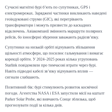
Сучасні магнітні бурі б’ють по супутниках, GPS і 
електромережах. Заряджені частинки викликають наведені 
геоіндуковані струми (GIC), які перегрівають 
трансформатори і можуть призвести до каскадних 
відключень. Авіакомпанії змінюють маршрути полярних 
рейсів, бо іоносферні збурення заважають радіозв’язку.
Супутники на низькій орбіті відчувають збільшення 
щільності атмосфери, що посилює гальмування і вимагає 
корекції орбіти. У 2024–2025 роках кілька угруповань 
Starlink повідомляли про тимчасові втрати через бурі. 
Навіть підводні кабелі зв’язку відчувають вплив — 
сигнали слабшають.
Позитивний бік: бурі стимулюють розвиток космічної 
погоди. Агентства NASA і ESA запустили місії на кшталт 
Parker Solar Probe, які вивчають Сонце зблизька, щоб 
прогнозувати події за кілька днів.