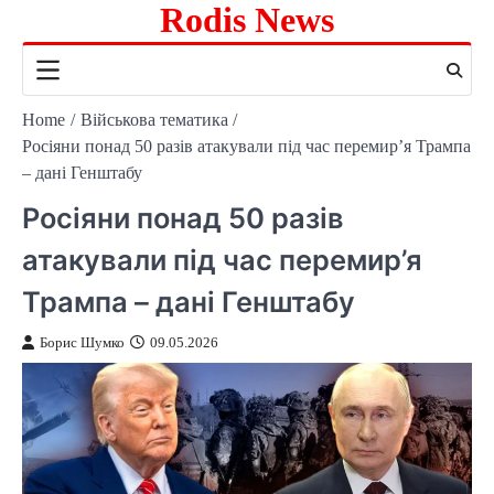
Rodis News
Skip
to
content
Home
Військова тематика
Росіяни понад 50 разів атакували під час перемир’я Трампа
– дані Генштабу
Росіяни понад 50 разів
атакували під час перемир’я
Трампа – дані Генштабу
Борис Шумко
09.05.2026