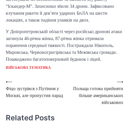
“Іскандер-М”. Захисники збили 34 дрони. Зафіксовано
влучання ракети й дев’яти ударних БпЛА на шести
локаціях, а також падіння уламків на двох.
У Дніпропетровській області через російські дронові атаки
загинула 46-річна жінка, 87-річна жінка отримала
поранення середньої тяжкості. Постраждали Нікополь,
Мировська, Червоногригірівська та Межівська громади.
Пошкоджено багатоповерховий будинок і ліцей.
ВІЙСЬКОВА ТЕМАТИКА
Post
⟵
⟶
Фіцо зустрівся з Путіним у
Польща готова прийняти
navigation
Москві, але пропустив парад
більше американських
військових
Related Posts