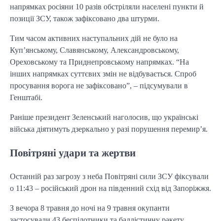
напрямках росіяни 10 разів обстріляли населені пункти й
позиції ЗСУ, також зафіксовано два штурми.
Тим часом активних наступальних дій не було на
Куп’янському, Славянському, Александровському,
Ореховському та Приднепровському напрямках. “На
інших напрямках суттєвих змін не відбувається. Спроб
просування ворога не зафіксовано”, – підсумували в
Генштабі.
Раніше президент Зеленський наголосив, що українські
війська діятимуть дзеркально у разі порушення перемир’я.
Повітряні удари та жертви
Останній раз загрозу з неба Повітряні сили ЗСУ фіксували
о 11:43 – російський дрон на південний схід від Запоріжжя.
З вечора 8 травня до ночі на 9 травня окупанти
застосували 43 беспілотники та баллістичну ракету