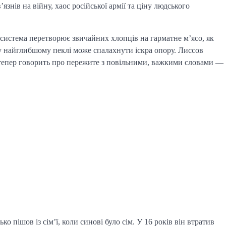
знів на війну, хаос російської армії та ціну людського
 система перетворює звичайних хлопців на гарматне м’ясо, як
ь у найглибшому пеклі може спалахнути іскра опору. Лиссов
 і тепер говорить про пережите з повільними, важкими словами —
о пішов із сім’ї, коли синові було сім. У 16 років він втратив