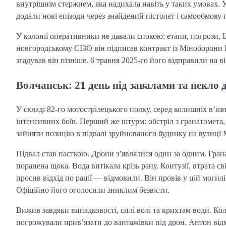
внутрішнім стержнем, яка надихала навіть у таких умовах. 
додали нові епізоди через знайдений пістолет і самообмову 
У колонії оперативники не давали спокою: етапи, погрози,
новгородському СІЗО він підписав контракт із Міноборони 
згадував він пізніше. 6 травня 2025-го його відправили на ві
Волчанськ: 21 день під завалами та пекло 
У складі 82-го мотострілецького полку, серед колишніх в’яз
інтенсивних боїв. Перший же штурм: обстріл з гранатомета
зайняти позицію в підвалі зруйнованого будинку на вулиці 
Підвал став пасткою. Дрони з’являлися один за одним. Грана
поранена щока. Вода витікала крізь рану. Контузії, втрата св
просив відхід по рації — відмовили. Він провів у цій могил
Офіційно його оголосили зниклим безвісти.
Вижив завдяки випадковості, силі волі та крихтам води. Ко
погрожували прив’язати до вантажівки під дрон. Антон відмо