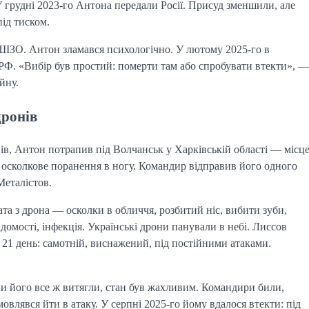
У грудні 2023-го Антона передали Росії. Присуд зменшили, але
під тиском.
 ШІЗО. Антон зламався психологічно. У лютому 2025-го в
РФ. «Вибір був простий: померти там або спробувати втекти», —
йну.
дронів
нів, Антон потрапив під Волчанськ у Харківській області — місц
, осколкове поранення в ногу. Командир відправив його одного
Металістов.
та з дрона — осколки в обличчя, розбитий ніс, вибити зуби,
ідомості, інфекція. Українські дрони панували в небі. Лиссов
і 21 день: самотній, виснажений, під постійними атаками.
ли його все ж витягли, стан був жахливим. Командири били,
влявся йти в атаку. У серпні 2025-го йому вдалося втекти: під