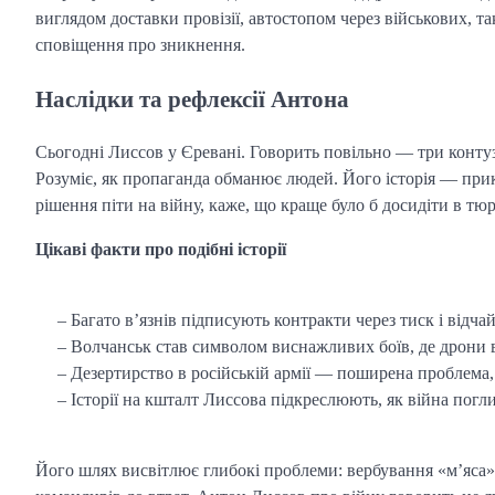
виглядом доставки провізії, автостопом через військових, т
сповіщення про зникнення.
Наслідки та рефлексії Антона
Сьогодні Лиссов у Єревані. Говорить повільно — три контузі
Розуміє, як пропаганда обманює людей. Його історія — прик
рішення піти на війну, каже, що краще було б досидіти в тюр
Цікаві факти про подібні історії
– Багато в’язнів підписують контракти через тиск і відчай
– Волчанськ став символом виснажливих боїв, де дрони 
– Дезертирство в російській армії — поширена проблема,
– Історії на кшталт Лиссова підкреслюють, як війна пог
Його шлях висвітлює глибокі проблеми: вербування «м’яса» 