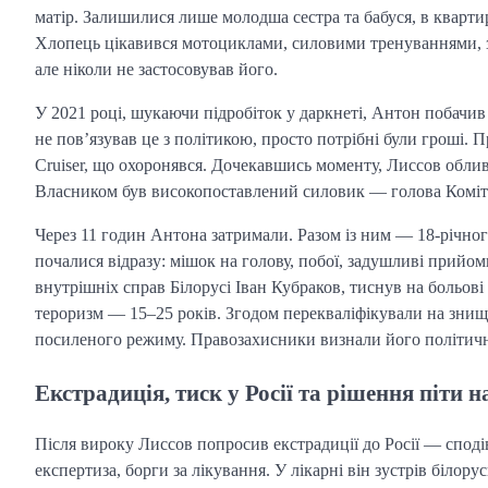
матір. Залишилися лише молодша сестра та бабуся, в квартир
Хлопець цікавився мотоциклами, силовими тренуваннями, з
але ніколи не застосовував його.
У 2021 році, шукаючи підробіток у даркнеті, Антон побачив 
не пов’язував це з політикою, просто потрібні були гроші. 
Cruiser, що охоронявся. Дочекавшись моменту, Лиссов облив
Власником був високопоставлений силовик — голова Коміте
Через 11 годин Антона затримали. Разом із ним — 18-річног
почалися відразу: мішок на голову, побої, задушливі прийом
внутрішніх справ Білорусі Іван Кубраков, тиснув на больові
тероризм — 15–25 років. Згодом перекваліфікували на знищ
посиленого режиму. Правозахисники визнали його політичн
Екстрадиція, тиск у Росії та рішення піти н
Після вироку Лиссов попросив екстрадиції до Росії — споді
експертиза, борги за лікування. У лікарні він зустрів біл