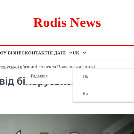
Rodis News
ОУ БІЗНЕС
КОНТАКТНІ ДАНІ
UK
лоруської в’язниці до пекла Волчанська і втечі
Редакція
Uk
від білоруської в’язниці до
Ru