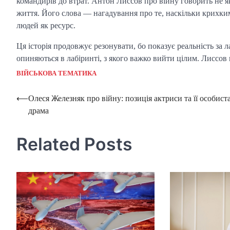
командирів до втрат. Антон Лиссов про війну говорить не як
життя. Його слова — нагадування про те, наскільки крихким
людей як ресурс.
Ця історія продовжує резонувати, бо показує реальність за
опиняються в лабіринті, з якого важко вийти цілим. Лиссов
ВІЙСЬКОВА ТЕМАТИКА
Post
⟵
Олеся Железняк про війну: позиція актриси та її особист
драма
navigation
Related Posts