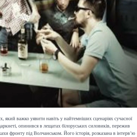
х, який важко уявити навіть у найтемніших сценаріях сучасної
даркнеті, опинився в лещатах білоруських силовиків, пережив
жахи фронту під Волчанськом. Його історія, розказана в інтерв’ю