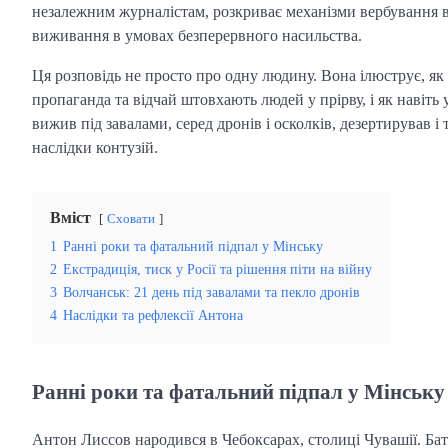
незалежним журналістам, розкриває механізми вербування в’я
виживання в умовах безперервного насильства.
Ця розповідь не просто про одну людину. Вона ілюструє, як
пропаганда та відчай штовхають людей у прірву, і як навіт
вижив під завалами, серед дронів і осколків, дезертирував
наслідки контузій.
Вміст
Сховати
1
Ранні роки та фатальний підпал у Мінську
2
Екстрадиція, тиск у Росії та рішення піти на війну
3
Волчанськ: 21 день під завалами та пекло дронів
4
Наслідки та рефлексії Антона
Ранні роки та фатальний підпал у Мінську
Антон Лиссов народився в Чебоксарах, столиці Чувашії. Батьк