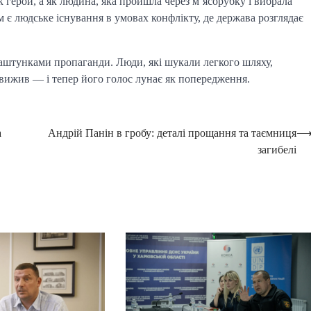
 герой, а як людина, яка пройшла через м’ясорубку і вибрала
 є людське існування в умовах конфлікту, де держава розглядає
 лаштунками пропаганди. Люди, які шукали легкого шляху,
 вижив — і тепер його голос лунає як попередження.
а
Андрій Панін в гробу: деталі прощання та таємниця
загибелі