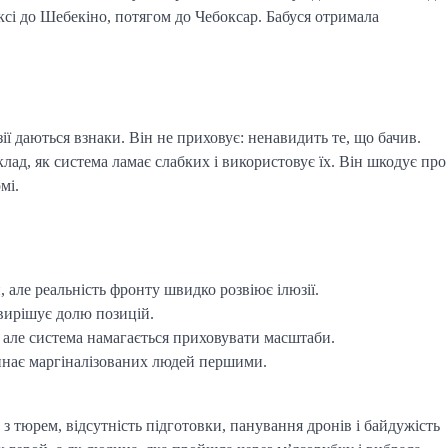
аксі до Шебекіно, потягом до Чебоксар. Бабуся отримала
ї даються взнаки. Він не приховує: ненавидить те, що бачив.
лад, як система ламає слабких і використовує їх. Він шкодує про
мі.
, але реальність фронту швидко розвіює ілюзії.
вирішує долю позицій.
 але система намагається приховувати масштаби.
линає маргіналізованих людей першими.
з тюрем, відсутність підготовки, панування дронів і байдужість