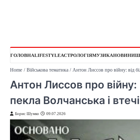
Skip
to
content
ГОЛОВНА
LIFESTYLE
АСТРОЛОГІЯ
МУЗИКА
НОВИНИ
Ш
Home
Військова тематика
Антон Лиссов про війну: від бі
Антон Лиссов про війну: 
пекла Волчанська і втечі
Борис Шумко
09.07.2026