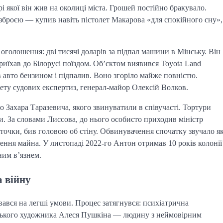
і якої він жив на околиці міста. Грошей постійно бракувало.
броєю — купив навіть пістолет Макарова «для спокійного сну»,
оголошення: дві тисячі доларів за підпал машини в Мінську. Він
Приїхав до Білорусі поїздом. Об’єктом виявився Toyota Land
 авто бензином і підпалив. Воно згоріло майже повністю.
ту судових експертиз, генерал-майор Олексій Волков.
о Захара Таразевича, якого звинуватили в співучасті. Тортури
и. За словами Лиссова, до нього особисто приходив міністр
 точки, бив головою об стіну. Обвинувачення спочатку звучало я
ення майна. У листопаді 2022-го Антон отримав 10 років колонії
им в’язнем.
а війну
вався на легші умови. Процес затягнувся: психіатрична
оруського художника Алеся Пушкіна — людину з неймовірним