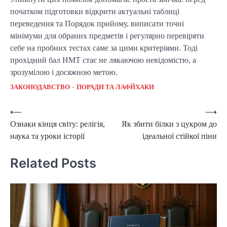
початком підготовки відкрити актуальні таблиці
переведення та Порядок прийому, виписати точні
мінімуми для обраних предметів і регулярно перевіряти
себе на пробних тестах саме за цими критеріями. Тоді
прохідний бал НМТ стає не лякаючою невідомістю, а
зрозумілою і досяжною метою.
ЗАКОНОДАВСТВО
ПОРАДИ ТА ЛАФЙХАКИ
Post
⟵
⟶
Ознаки кінця світу: релігія,
Як збити білки з цукром до
navigation
наука та уроки історії
ідеальної стійкої піни
Related Posts