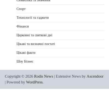
Символіка та значення
Спорт
Технології та гаджети
Фінанси
Церковні та святкові дні
Цікаві та визначні постаті
Цікаві факти
Шоу Бізнес
Copyright © 2026
Rodis News
| Extensive News by
Ascendoor
| Powered by
WordPress
.