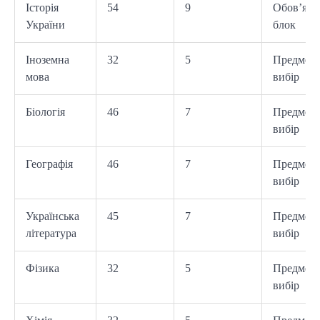
Історія
54
9
Обов’язк
України
блок
Іноземна
32
5
Предмет 
мова
вибір
Біологія
46
7
Предмет 
вибір
Географія
46
7
Предмет 
вибір
Українська
45
7
Предмет 
література
вибір
Фізика
32
5
Предмет 
вибір