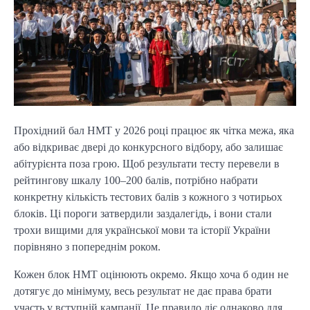
Прохідний бал НМТ у 2026 році працює як чітка межа, яка
або відкриває двері до конкурсного відбору, або залишає
абітурієнта поза грою. Щоб результати тесту перевели в
рейтингову шкалу 100–200 балів, потрібно набрати
конкретну кількість тестових балів з кожного з чотирьох
блоків. Ці пороги затвердили заздалегідь, і вони стали
трохи вищими для української мови та історії України
порівняно з попереднім роком.
Кожен блок НМТ оцінюють окремо. Якщо хоча б один не
дотягує до мінімуму, весь результат не дає права брати
участь у вступній кампанії. Це правило діє однаково для