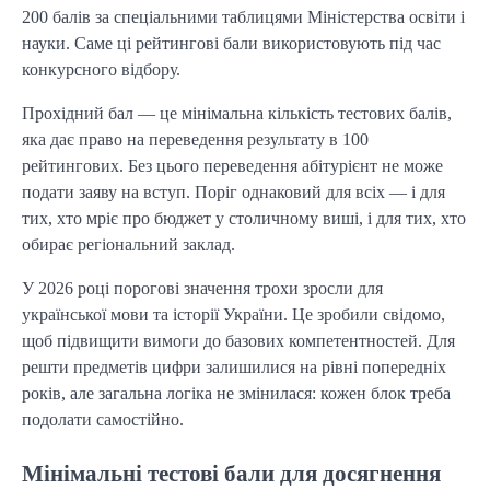
200 балів за спеціальними таблицями Міністерства освіти і
науки. Саме ці рейтингові бали використовують під час
конкурсного відбору.
Прохідний бал — це мінімальна кількість тестових балів,
яка дає право на переведення результату в 100
рейтингових. Без цього переведення абітурієнт не може
подати заяву на вступ. Поріг однаковий для всіх — і для
тих, хто мріє про бюджет у столичному виші, і для тих, хто
обирає регіональний заклад.
У 2026 році порогові значення трохи зросли для
української мови та історії України. Це зробили свідомо,
щоб підвищити вимоги до базових компетентностей. Для
решти предметів цифри залишилися на рівні попередніх
років, але загальна логіка не змінилася: кожен блок треба
подолати самостійно.
Мінімальні тестові бали для досягнення