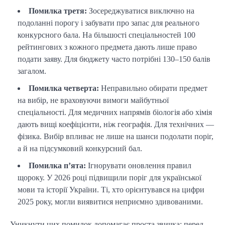
Помилка третя:
Зосереджуватися виключно на
подоланні порогу і забувати про запас для реального
конкурсного бала. На більшості спеціальностей 100
рейтингових з кожного предмета дають лише право
подати заяву. Для бюджету часто потрібні 130–150 балів
загалом.
Помилка четверта:
Неправильно обирати предмет
на вибір, не враховуючи вимоги майбутньої
спеціальності. Для медичних напрямів біологія або хімія
дають вищі коефіцієнти, ніж географія. Для технічних —
фізика. Вибір впливає не лише на шанси подолати поріг,
а й на підсумковий конкурсний бал.
Помилка п’ята:
Ігнорувати оновлення правил
щороку. У 2026 році підвищили поріг для української
мови та історії України. Ті, хто орієнтувався на цифри
2025 року, могли виявитися неприємно здивованими.
Уникнути цих помилок допомагає проста звичка: перед