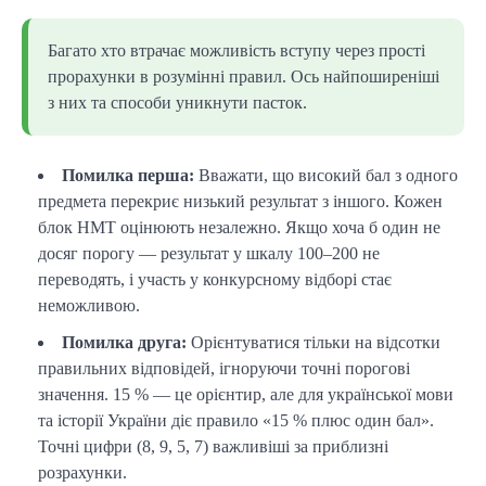
Багато хто втрачає можливість вступу через прості
прорахунки в розумінні правил. Ось найпоширеніші
з них та способи уникнути пасток.
Помилка перша:
Вважати, що високий бал з одного
предмета перекриє низький результат з іншого. Кожен
блок НМТ оцінюють незалежно. Якщо хоча б один не
досяг порогу — результат у шкалу 100–200 не
переводять, і участь у конкурсному відборі стає
неможливою.
Помилка друга:
Орієнтуватися тільки на відсотки
правильних відповідей, ігноруючи точні порогові
значення. 15 % — це орієнтир, але для української мови
та історії України діє правило «15 % плюс один бал».
Точні цифри (8, 9, 5, 7) важливіші за приблизні
розрахунки.