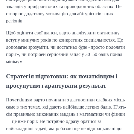
закладів у прифронтових та прикордонних областях. Це
створює додаткову мотивацію для абітурієнтів з цих
регіонів.
Щоб оцінити свої шанси, варто аналізувати статистику
вступу минулих років по конкретних спеціальностях. Це
допомагає зрозуміти, чи достатньо буде «просто подолати
поріг», чи потрібен серйозний запас у 30–50 балів понад
мінімум.
Стратегія підготовки: як початківцям і
просунутим гарантувати результат
Початківцям варто починати з діагностики слабких місць
саме в тих темах, які дають найбільше легких балів. П’ять-
сім правильно виконаних завдань з математики чи фізики
— це вже поріг. Не потрібно одразу братися за
найскладніші задачі, якщо базові ще не відпрацьовані до