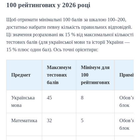
100 рейтингових у 2026 році
Щоб отримати мінімальні 100 балів за шкалою 100–200,
достатньо набрати певну кількість правильних відповідей.
Ці значення розраховані як 15 % від максимальної кількості
тестових балів (для української мови та історії України —
15 % плюс один бал). Ось точні орієнтири:
Максимум
Мінімум для
Предмет
тестових
100
Примітк
балів
рейтингових
Українська
45
8
Обов’язк
мова
блок
Математика
32
5
Обов’язк
блок