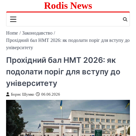
Rodis News
Skip
to
content
Home
Законодавство
Прохідний бал НМТ 2026: як подолати поріг для вступу до
університету
Прохідний бал НМТ 2026: як
подолати поріг для вступу до
університету
Борис Шумко
06.06.2026