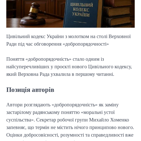
Цивільний кодекс України з молотком на столі Верховної
Ради під час обговорення «добропорядочності»
Поняття «добропорядочність» стало одним із
найсуперечливіших у проєкті нового Цивільного кодексу,
який Верховна Рада ухвалила в першому читанні.
Позиція авторів
Автори розглядають «добропорядочність» як заміну
застарілому радянському поняттю «моральні устої
суспільства». Секретар робочої групи Михайло Хоменко
запевняє, що термін не містить нічого принципово нового.
Оцінки добросовісності, розумності та справедливості вже