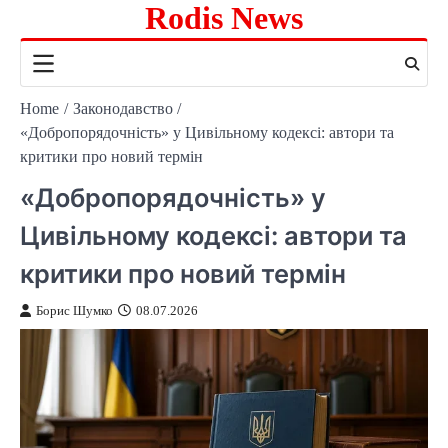
Rodis News
Skip
to
content
Home
Законодавство
«Добропорядочність» у Цивільному кодексі: автори та
критики про новий термін
«Добропорядочність» у
Цивільному кодексі: автори та
критики про новий термін
Борис Шумко
08.07.2026