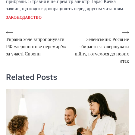
прибрали. 5 травня віце-прем’єр-міністр Тарас Качка
заявив, що кодекс доопрацюють перед другим читанням.
ЗАКОНОДАВСТВО
Post
⟵
⟶
Україна хоче запропонувати
Зеленський: Росія не
navigation
РФ «аеропортове перемир’я»
збирається завершувати
за участі Європи
війну, готуємося до нових
атак
Related Posts