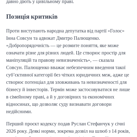
давно діють у цивільному праві.
Позиція критиків
Проти виступають народна депутатка від партії «Голос»
Інна Совсун та адвокат Дмитро Палющенко.
«Добропорядочність — це розмите поняття, яке може
означати різне для різних людей. Це створює простір для
маніпуляцій та правову невизначеність», — сказала
Совсун. Палющенко вважає небезпечним введення такої
суб’єктивної категорії без чітких юридичних меж, адже це
створює потенціал для зловживань та невизначеності для
бізнесу й інвесторів. Термін може застосовуватися не лише
в сімейному праві, а й у договірних та економічних
відносинах, що дозволяє суду визнавати договори
недійсними.
Перший проєкт кодексу подав Руслан Стефанчук у січні
2026 року. Деякі норми, зокрема дозвіл на шлюб з 14 років,