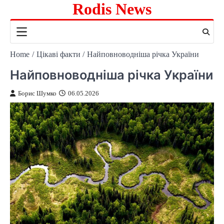
Rodis News
Skip
to
content
Home
Цікаві факти
Найповноводніша річка України
Найповноводніша річка України
Борис Шумко
06.05.2026