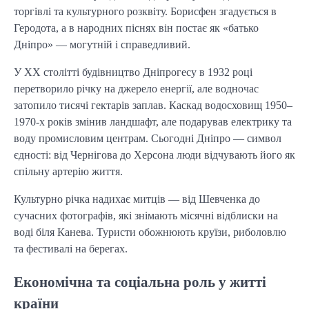
торгівлі та культурного розквіту. Борисфен згадується в
Геродота, а в народних піснях він постає як «батько
Дніпро» — могутній і справедливий.
У XX столітті будівництво Дніпрогесу в 1932 році
перетворило річку на джерело енергії, але водночас
затопило тисячі гектарів заплав. Каскад водосховищ 1950–
1970-х років змінив ландшафт, але подарував електрику та
воду промисловим центрам. Сьогодні Дніпро — символ
єдності: від Чернігова до Херсона люди відчувають його як
спільну артерію життя.
Культурно річка надихає митців — від Шевченка до
сучасних фотографів, які знімають місячні відблиски на
воді біля Канева. Туристи обожнюють круїзи, риболовлю
та фестивалі на берегах.
Економічна та соціальна роль у житті
країни