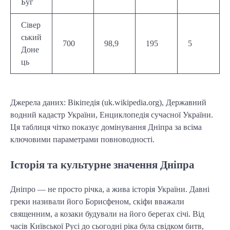
Буг
Сівер
ський
700
98,9
195
5
Доне
ць
Джерела даних: Вікіпедія (uk.wikipedia.org), Державний
водний кадастр України, Енциклопедія сучасної України.
Ця таблиця чітко показує домінування Дніпра за всіма
ключовими параметрами повноводності.
Історія та культурне значення Дніпра
Дніпро — не просто річка, а жива історія України. Давні
греки називали його Борисфеном, скіфи вважали
священним, а козаки будували на його берегах січі. Від
часів Київської Русі до сьогодні ріка була свідком битв,