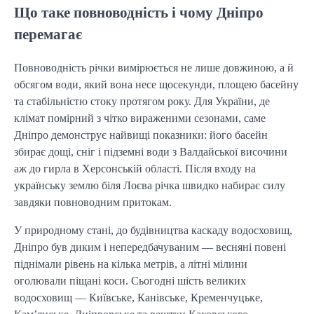
Що таке повноводність і чому Дніпро
перемагає
Повноводність річки вимірюється не лише довжиною, а й
обсягом води, який вона несе щосекунди, площею басейну
та стабільністю стоку протягом року. Для України, де
клімат помірний з чітко вираженими сезонами, саме
Дніпро демонструє найвищі показники: його басейн
збирає дощі, сніг і підземні води з Валдайської височини
аж до гирла в Херсонській області. Після входу на
українську землю біля Лоєва річка швидко набирає силу
завдяки повноводним притокам.
У природному стані, до будівництва каскаду водосховищ,
Дніпро був диким і непередбачуваним — весняні повені
піднімали рівень на кілька метрів, а літні мілини
оголювали піщані коси. Сьогодні шість великих
водосховищ — Київське, Канівське, Кременчуцьке,