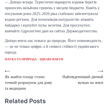
— Дніпро всюди. Туристичні маршрути вздовж берегів
приносять мільйони гривень у місцеві бюджети. Навіть у
посушливі роки 2025–2026 ріка стабільно забезпечувала
водою регіони. Для початківців-натуралістів: візьміть
байдарку і відчуйте пульс велетня. Для просунутих:
вивчайте гідрологічні дані на сайтах Держводагентства.
Дніпро вчить нас поваги до природи. Його повноводність
— це не тільки цифри, а й символ стійкості українського
народу.
НАУКА ТА ПРИРОДА
ЦІКАВІ ФАКТИ
Post
⟵
⟶
Як знайти площу стопи:
Найпівденніший діючий
navigation
точний розрахунок для дому
вулкан на землі
та медицини
Related Posts