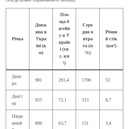
Пло
ща б
Довж
Сере
асейн
ина в
дня в
Річни
у в У
Річка
Укра
итра
й стік
країн
їні (к
та (м
(км³)
і (ти
м)
³/с)
с. км
²)
Дніп
981
291,4
1700
53
ро
Дніст
925
72,1
313
8,7
ер
Півде
нний
806
63,7
151
3,4