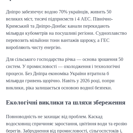
Дніпро забезпечує водою 70% українців, живить 50
великих міст, тисячі підприємств і 4 АЕС. Північно-
Кримський та Дніпро-Донбас канали перекидають
мільярди кубометрів на посушливі регіони. Судноплавство
перевозить мільйони тонн вантажів щороку, а ГЕС
виробляють чисту енергію.
Для сільського господарства річка — основа зрошення 50
систем. У промисловості — охолодження і технологічні
процеси. Без Дніпра економіка України втратила б
мільярди гривень щорічно. Навіть у 2026 році, попри
виклики, ріка залишається основою водної безпеки.
Екологічні виклики та шляхи збереження
Повноводність не захищає від проблем. Каскад
водосховищ спричиняє заростання, цвітіння води та ерозію
берегів. Забруднення від промисловості, сільгоспстоків і,