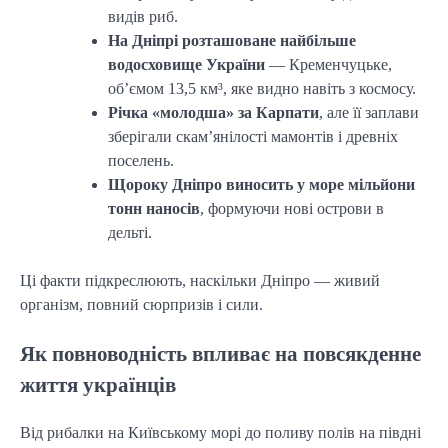
видів риб.
На Дніпрі розташоване найбільше
водосховище України
— Кременчуцьке,
об’ємом 13,5 км³, яке видно навіть з космосу.
Річка «молодша» за Карпати
, але її заплави
зберігали скам’янілості мамонтів і древніх
поселень.
Щороку Дніпро виносить у море мільйони
тонн наносів
, формуючи нові острови в
дельті.
Ці факти підкреслюють, наскільки Дніпро — живий
організм, повний сюрпризів і сили.
Як повноводність впливає на повсякденне
життя українців
Від рибалки на Київському морі до поливу полів на півдні