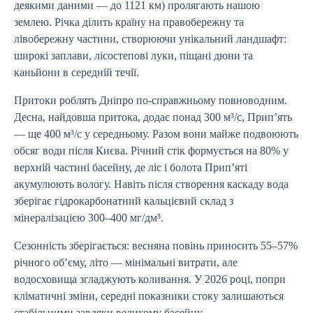
деякими даними — до 1121 км) пролягають нашою
землею. Річка ділить країну на правобережну та
лівобережну частини, створюючи унікальний ландшафт:
широкі заплави, лісостепові луки, піщані дюни та
каньйони в середній течії.
Притоки роблять Дніпро по-справжньому повноводним.
Десна, найдовша притока, додає понад 300 м³/с, Прип’ять
— ще 400 м³/с у середньому. Разом вони майже подвоюють
обсяг води після Києва. Річний стік формується на 80% у
верхній частині басейну, де ліс і болота Прип’яті
акумулюють вологу. Навіть після створення каскаду вода
зберігає гідрокарбонатний кальцієвий склад з
мінералізацією 300–400 мг/дм³.
Сезонність зберігається: весняна повінь приносить 55–57%
річного об’єму, літо — мінімальні витрати, але
водосховища згладжують коливання. У 2026 році, попри
кліматичні зміни, середні показники стоку залишаються
стабільними завдяки великому басейну.