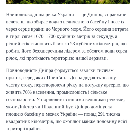
Найповноводніша річка України — це Дніпро, справжній
велетень, що збирає води з величезного басейну і несе їх
через серце країни до Чорного моря. Його середня витрата
в гирлі сягає 1670–1700 кубічних метрів за секунду, а
річний стік становить близько 53 кубічних кілометрів, що
робить його беззаперечним лідером за обсягом води серед
річок, які протікають територією нашої держави.
Повноводність Дніпра формується завдяки тисячам
приток, серед яких Прип’ять і Десна додають значну
частку стоку, перетворюючи річку на потужну артерію, що
живить 70% населення, промисловість і сільське
господарство. У порівнянні з іншими великими річками,
як-от Дністер чи Південний Буг, Дніпро домінує за
площею басейну в межах України — понад 291 тисяча
квадратних кілометрів, що охоплює майже половину всієї
території країни.