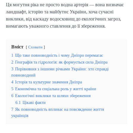
Ця могутня ріка не просто водна артерія — вона визначає
ландшафт, історію та майбутнє України, хоча сучасні
виклики, від каскаду водосховищ до екологічних загроз,
вимагають уважного ставлення до її збереження.
Вміст
Сховати
1
Що таке повноводність і чому Дніпро перемагає
2
Географія та гідрологія: як формується сила Дніпра
3
Порівняння з іншими річками України: хто справді
повноводний
4
Історія та культурне значення Дніпра
5
Економічна та соціальна роль у житті країни
6
Екологічні виклики та шляхи збереження
6.1
Цікаві факти
7
Як повноводність впливає на повсякденне життя
українців