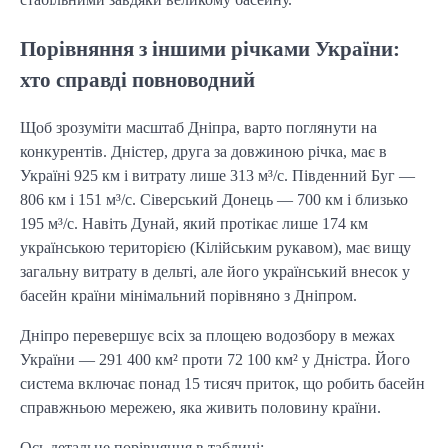
Порівняння з іншими річками України:
хто справді повноводний
Щоб зрозуміти масштаб Дніпра, варто поглянути на
конкурентів. Дністер, друга за довжиною річка, має в
Україні 925 км і витрату лише 313 м³/с. Південний Буг —
806 км і 151 м³/с. Сіверський Донець — 700 км і близько
195 м³/с. Навіть Дунай, який протікає лише 174 км
українською територією (Кілійським рукавом), має вищу
загальну витрату в дельті, але його український внесок у
басейн країни мінімальний порівняно з Дніпром.
Дніпро перевершує всіх за площею водозбору в межах
України — 291 400 км² проти 72 100 км² у Дністра. Його
система включає понад 15 тисяч приток, що робить басейн
справжньою мережею, яка живить половину країни.
Ось детальне порівняння в таблиці: