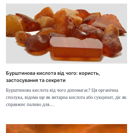
Бурштинова кислота від чого: користь,
застосування та секрети
Бурштинова кислота від чого допомагає? Ця органічна
сполука, відома ще як янтарна кислота або сукцинат, діє як
справжнє паливо для…