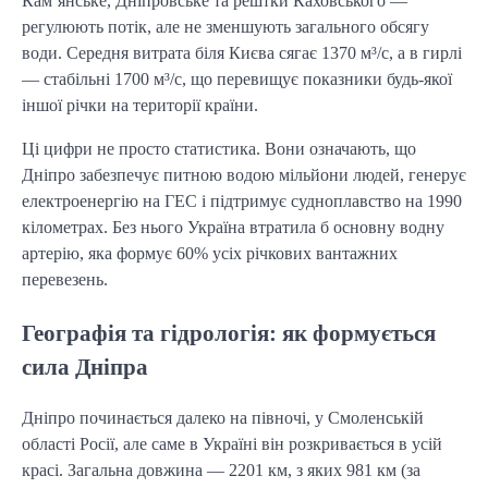
Кам’янське, Дніпровське та рештки Каховського —
регулюють потік, але не зменшують загального обсягу
води. Середня витрата біля Києва сягає 1370 м³/с, а в гирлі
— стабільні 1700 м³/с, що перевищує показники будь-якої
іншої річки на території країни.
Ці цифри не просто статистика. Вони означають, що
Дніпро забезпечує питною водою мільйони людей, генерує
електроенергію на ГЕС і підтримує судноплавство на 1990
кілометрах. Без нього Україна втратила б основну водну
артерію, яка формує 60% усіх річкових вантажних
перевезень.
Географія та гідрологія: як формується
сила Дніпра
Дніпро починається далеко на півночі, у Смоленській
області Росії, але саме в Україні він розкривається в усій
красі. Загальна довжина — 2201 км, з яких 981 км (за