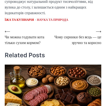
супроводжує натуральний продукт тисячоліттями, від 
вулика до столу, і залишається одним з найкращих 
індикаторів справжності.
ЇЖА ТА КУЛІНАРІЯ
НАУКА ТА ПРИРОДА
Post
⟵
⟶
Чи можна годувати кота
Чому сирники без яєць — це
navigation
тільки сухим кормом?
зручно та корисно
Related Posts