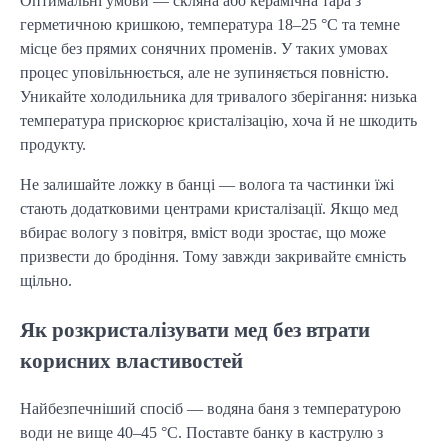
Оптимальні умови — скляна або керамічна тара з 
герметичною кришкою, температура 18–25 °C та темне 
місце без прямих сонячних променів. У таких умовах 
процес уповільнюється, але не зупиняється повністю. 
Уникайте холодильника для тривалого зберігання: низька 
температура прискорює кристалізацію, хоча й не шкодить 
продукту.
Не залишайте ложку в банці — волога та частинки їжі 
стають додатковими центрами кристалізації. Якщо мед 
вбирає вологу з повітря, вміст води зростає, що може 
призвести до бродіння. Тому завжди закривайте ємність 
щільно.
Як розкристалізувати мед без втрати
корисних властивостей
Найбезпечніший спосіб — водяна баня з температурою 
води не вище 40–45 °C. Поставте банку в каструлю з 