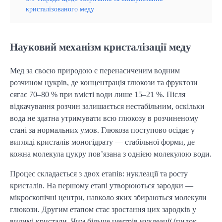
кристалізованого меду
Науковий механізм кристалізації меду
Мед за своєю природою є перенасиченим водним 
розчином цукрів, де концентрація глюкози та фруктози 
сягає 70–80 % при вмісті води лише 15–21 %. Після 
відкачування розчин залишається нестабільним, оскільки 
вода не здатна утримувати всю глюкозу в розчиненому 
стані за нормальних умов. Глюкоза поступово осідає у 
вигляді кристалів моногідрату — стабільної форми, де 
кожна молекула цукру пов’язана з однією молекулою води.
Процес складається з двох етапів: нуклеації та росту 
кристалів. На першому етапі утворюються зародки — 
мікроскопічні центри, навколо яких збираються молекули 
глюкози. Другим етапом стає зростання цих зародків у 
видимі кристали. Чим більше центрів нуклеації (пилок, 