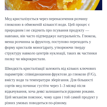
Мед кристалізується через перенасичення розчину 
глюкозою в обмеженій кількості води. Цей процес є 
природним і не свідчить про псування продукту — 
навпаки, він часто підтверджує натуральність. Глюкоза, 
менш розчинна за фруктозу, поступово переходить у 
форму кристалів моногідрату, утворюючи тверду 
структуру навколо центрів нуклеації, таких як частинки 
пилку чи мікрокристали.
Швидкість кристалізації залежить від кількох ключових 
параметрів: співвідношення фруктози до глюкози (F/G), 
вмісту води та температури зберігання. Для більшості 
сортів мед починає густіти через 1–3 місяці після 
відкачування, хоча деякі залишаються рідкими роками. 
Цей механізм пояснює, чому один і той самий продукт у 
різних умовах поводиться по-різному.