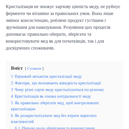
Кристалізація не знижує харчову цінність меду, не руйнує 
ферменти чи вітаміни за правильних умов. Вона лише 
змінює консистенцію, роблячи продукт густішим і 
зручнішим для намазування. Розуміння цих процесів 
допомагає правильно обирати, зберігати та 
використовувати мед як для початківців, так і для 
досвідчених споживачів.
Вміст
Сховати
1
Науковий механізм кристалізації меду
2
Фактори, що визначають швидкість кристалізації
3
Чому різні сорти меду кристалізуються по-різному
4
Кристалізація як ознака натуральності меду
5
Як правильно зберігати мед, щоб контролювати
кристалізацію
6
Як розкристалізувати мед без втрати корисних
властивостей
6.1
Поради щодо зберігання та використання