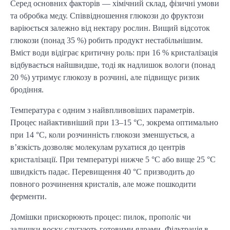
Серед основних факторів — хімічний склад, фізичні умови 
та обробка меду. Співвідношення глюкози до фруктози 
варіюється залежно від нектару рослин. Вищий відсоток 
глюкози (понад 35 %) робить продукт нестабільнішим. 
Вміст води відіграє критичну роль: при 16 % кристалізація 
відбувається найшвидше, тоді як надлишок вологи (понад 
20 %) утримує глюкозу в розчині, але підвищує ризик 
бродіння.
Температура є одним з найвпливовіших параметрів. 
Процес найактивніший при 13–15 °C, зокрема оптимально 
при 14 °C, коли розчинність глюкози зменшується, а 
в’язкість дозволяє молекулам рухатися до центрів 
кристалізації. При температурі нижче 5 °C або вище 25 °C 
швидкість падає. Перевищення 40 °C призводить до 
повного розчинення кристалів, але може пошкодити 
ферменти.
Домішки прискорюють процес: пилок, прополіс чи 
залишки воску слугують готовими ядрами. Фільтрація в 