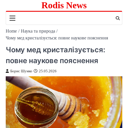
Rodis News
Skip
to
content
Home
Наука та природа
Чому мед кристалізується: повне наукове пояснення
Чому мед кристалізується:
повне наукове пояснення
Борис Шумко
25.05.2026