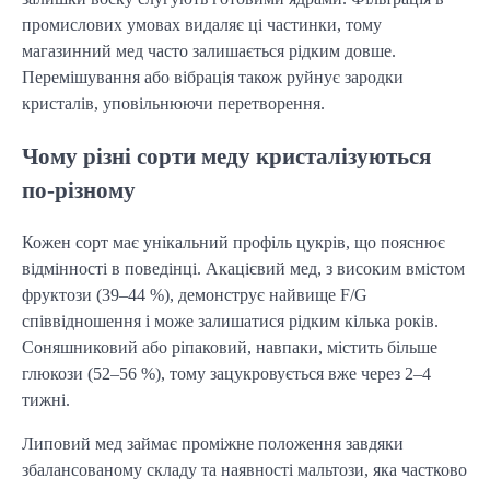
промислових умовах видаляє ці частинки, тому 
магазинний мед часто залишається рідким довше. 
Перемішування або вібрація також руйнує зародки 
кристалів, уповільнюючи перетворення.
Чому різні сорти меду кристалізуються
по-різному
Кожен сорт має унікальний профіль цукрів, що пояснює 
відмінності в поведінці. Акацієвий мед, з високим вмістом 
фруктози (39–44 %), демонструє найвище F/G 
співвідношення і може залишатися рідким кілька років. 
Соняшниковий або ріпаковий, навпаки, містить більше 
глюкози (52–56 %), тому зацукровується вже через 2–4 
тижні.
Липовий мед займає проміжне положення завдяки 
збалансованому складу та наявності мальтози, яка частково 