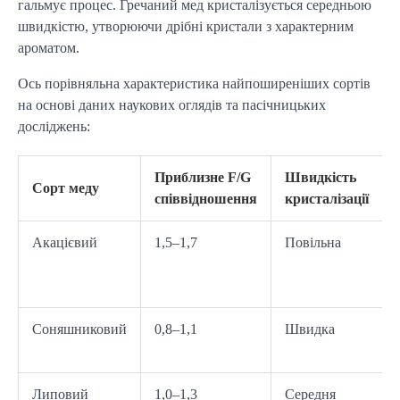
гальмує процес. Гречаний мед кристалізується середньою 
швидкістю, утворюючи дрібні кристали з характерним 
ароматом.
Ось порівняльна характеристика найпоширеніших сортів 
на основі даних наукових оглядів та пасічницьких 
досліджень:
Приблизне F/G
Швидкість
Сорт меду
співвідношення
кристалізації
Акацієвий
1,5–1,7
Повільна
Соняшниковий
0,8–1,1
Швидка
Липовий
1,0–1,3
Середня