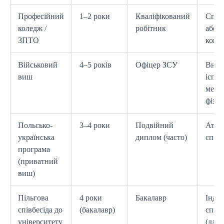
Професійний
1–2 роки
Кваліфікований
Співб
коледж /
робітник
або б
ЗПТО
конк
Військовий
4–5 років
Офіцер ЗСУ
Внут
виш
іспит
медо
фізпі
Польсько-
3–4 роки
Подвійний
Атест
українська
диплом (часто)
співб
програма
(приватний
виш)
Пільгова
4 роки
Бакалавр
Інди
співбесіда до
(бакалавр)
співб
університету
(для