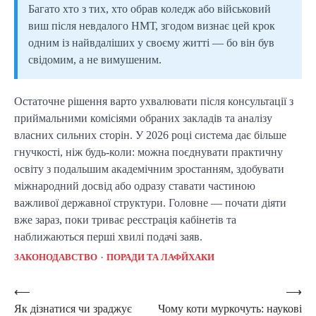
Багато хто з тих, хто обрав коледж або військовий
виш після невдалого НМТ, згодом визнає цей крок
одним із найвдаліших у своєму житті — бо він був
свідомим, а не вимушеним.
Остаточне рішення варто ухвалювати після консультації з
приймальними комісіями обраних закладів та аналізу
власних сильних сторін. У 2026 році система дає більше
гнучкості, ніж будь-коли: можна поєднувати практичну
освіту з подальшим академічним зростанням, здобувати
міжнародний досвід або одразу ставати частиною
важливої державної структури. Головне — почати діяти
вже зараз, поки триває реєстрація кабінетів та
наближаються перші хвилі подачі заяв.
ЗАКОНОДАВСТВО
ПОРАДИ ТА ЛАФЙХАКИ
Post
⟵
⟶
Як дізнатися чи зраджує
Чому коти муркочуть: наукові
navigation