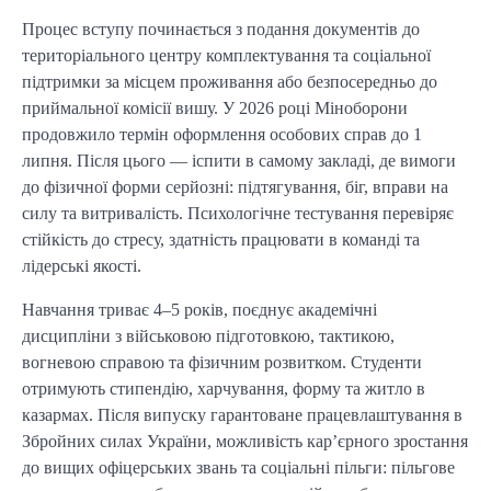
Процес вступу починається з подання документів до
територіального центру комплектування та соціальної
підтримки за місцем проживання або безпосередньо до
приймальної комісії вишу. У 2026 році Міноборони
продовжило термін оформлення особових справ до 1
липня. Після цього — іспити в самому закладі, де вимоги
до фізичної форми серйозні: підтягування, біг, вправи на
силу та витривалість. Психологічне тестування перевіряє
стійкість до стресу, здатність працювати в команді та
лідерські якості.
Навчання триває 4–5 років, поєднує академічні
дисципліни з військовою підготовкою, тактикою,
вогневою справою та фізичним розвитком. Студенти
отримують стипендію, харчування, форму та житло в
казармах. Після випуску гарантоване працевлаштування в
Збройних силах України, можливість кар’єрного зростання
до вищих офіцерських звань та соціальні пільги: пільгове