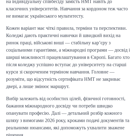
на індивідуальну співбесіду замість НМТ навіть до
класичних університетів. Навчання за кордоном теж часто
не вимагає українського мультитесту.
Кожен варіант має чіткі правила, терміни та перспективи.
Коледжі дають практичні навички й швидкий вихід на
ринок праці, військові виші — стабільну кар’єру з
соціальними гарантіями, а міжнародні програми — досвід і
ширші можливості працевлаштування в Європі. Багато хто
після коледжу успішно вступає до університету на старші
курси зі скороченим терміном навчання. Головне —
розуміти, що відсутність сертифіката НМТ не закриває
двері, а лише змінює маршрут.
Вибір залежить від особистих цілей, фізичної готовності,
бажання міжнародного досвіду чи потреби швидко
опанувати професію. Далі — детальний розбір кожного
шляху з вимогами 2026 року, кроками подачі документів та
реальними нюансами, які допоможуть ухвалити зважене
рішення.