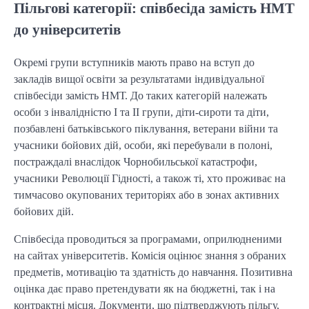
Пільгові категорії: співбесіда замість НМТ
до університетів
Окремі групи вступників мають право на вступ до
закладів вищої освіти за результатами індивідуальної
співбесіди замість НМТ. До таких категорій належать
особи з інвалідністю І та ІІ групи, діти-сироти та діти,
позбавлені батьківського піклування, ветерани війни та
учасники бойових дій, особи, які перебували в полоні,
постраждалі внаслідок Чорнобильської катастрофи,
учасники Революції Гідності, а також ті, хто проживає на
тимчасово окупованих територіях або в зонах активних
бойових дій.
Співбесіда проводиться за програмами, оприлюдненими
на сайтах університетів. Комісія оцінює знання з обраних
предметів, мотивацію та здатність до навчання. Позитивна
оцінка дає право претендувати як на бюджетні, так і на
контрактні місця. Документи, що підтверджують пільгу,