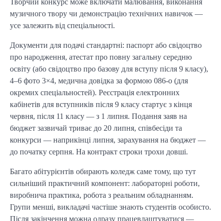
Творчий конкурс може включати малювання, виконання
музичного твору чи демонстрацію технічних навичок —
усе залежить від спеціальності.
Документи для подачі стандартні: паспорт або свідоцтво
про народження, атестат про повну загальну середню
освіту (або свідоцтво про базову для вступу після 9 класу),
4–6 фото 3×4, медична довідка за формою 086-о (для
окремих спеціальностей). Реєстрація електронних
кабінетів для вступників після 9 класу стартує з кінця
червня, після 11 класу — з 1 липня. Подання заяв на
бюджет зазвичай триває до 20 липня, співбесіди та
конкурси — наприкінці липня, зарахування на бюджет —
до початку серпня. На контракт строки трохи довші.
Багато абітурієнтів обирають коледж саме тому, що тут
сильніший практичний компонент: лабораторні роботи,
виробнича практика, робота з реальним обладнанням.
Групи менші, викладачі частіше знають студентів особисто.
Після закінчення можна одразу працевлаштуватися —