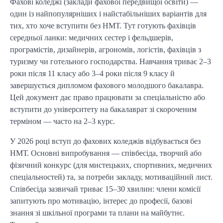
Фахові коледжі (заклади фахової передвищої освіти) —
один із найпопулярніших і найстабільніших варіантів для
тих, хто хоче вступити без НМТ. Тут готують фахівців
середньої ланки: медичних сестер і фельдшерів,
програмістів, дизайнерів, агрономів, логістів, фахівців з
туризму чи готельного господарства. Навчання триває 2–3
роки після 11 класу або 3–4 роки після 9 класу й
завершується дипломом фахового молодшого бакалавра.
Цей документ дає право працювати за спеціальністю або
вступити до університету на бакалаврат зі скороченим
терміном — часто на 2–3 курс.
У 2026 році вступ до фахових коледжів відбувається без
НМТ. Основні випробування — співбесіда, творчий або
фізичний конкурс (для мистецьких, спортивних, медичних
спеціальностей) та, за потреби закладу, мотиваційний лист.
Співбесіда зазвичай триває 15–30 хвилин: члени комісії
запитують про мотивацію, інтерес до професії, базові
знання зі шкільної програми та плани на майбутнє.