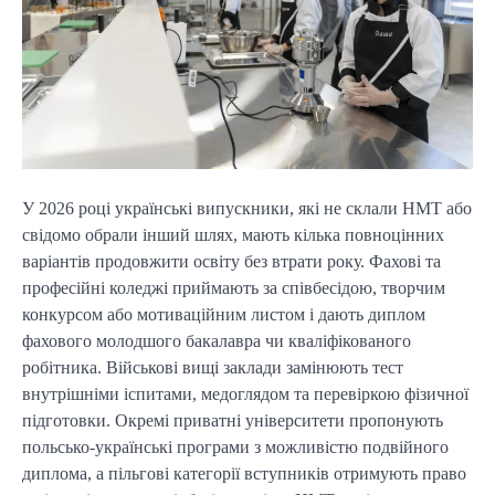
У 2026 році українські випускники, які не склали НМТ або
свідомо обрали інший шлях, мають кілька повноцінних
варіантів продовжити освіту без втрати року. Фахові та
професійні коледжі приймають за співбесідою, творчим
конкурсом або мотиваційним листом і дають диплом
фахового молодшого бакалавра чи кваліфікованого
робітника. Військові вищі заклади замінюють тест
внутрішніми іспитами, медоглядом та перевіркою фізичної
підготовки. Окремі приватні університети пропонують
польсько-українські програми з можливістю подвійного
диплома, а пільгові категорії вступників отримують право