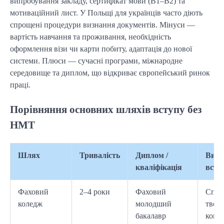
випробування закладу, сертифікат мови (B1–B2) та
мотиваційний лист. У Польщі для українців часто діють
спрощені процедури визнання документів. Мінуси —
вартість навчання та проживання, необхідність
оформлення візи чи карти побиту, адаптація до нової
системи. Плюси — сучасні програми, міжнародне
середовище та диплом, що відкриває європейський ринок
праці.
Порівняння основних шляхів вступу без
НМТ
Шлях
Тривалість
Диплом /
Вимо
кваліфікація
всту
Фаховий
2–4 роки
Фаховий
Співб
коледж
молодший
твор
бакалавр
конк