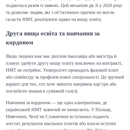
подаються разом із заявою. Цей механізм діє й у 2026 році
та дозволяє людям, які з об’єктивних причин не могли
скласти НМТ, реалізувати право на вищу освіту.
Друга вища освіта та навчання за
кордоном
Якщо людина вже має диплом бакалавра або магістра й
планує здобути другу вищу освіту виключно на контракті,
НМТ не потрібен. Університет проводить фаховий іспит
або співбесіду за профілем нової спеціальності. Це зручний
варіант для тих, хто хоче змінити напрямок кар’єри або
поглибити знання в суміжній галузі.
Навчання за кордоном — ще одна альтернатива, де
український НМТ зазвичай не вимагають. У Польщі,
Німеччині, Чехії чи Словаччині вступники подають
атестат, результати шкільних іспитів або власні вступні