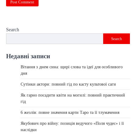
Search
Search
Недавні записи
Вітання з днем сина: щирі слова та ідеї для особливого
дня
Сутінки актори: повний гід по касту культової саги
Як гарно посадити квіти на могилі: повний практичний
гід
6 жезлів: повне значення карти Таро та її тлумачення
Якубович про війну: позиція ведучого «Поля чудес» і її
наслідки