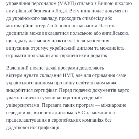
управління персоналом (МАУП) спільно з Вищою школою
внутрішньої безпеки в Лодзі. Вступник подає документи
до українського закладу, проходить співбесіду або
мотиваційне інтерв’ю й починає навчання. Частина
дисциплін може викладатися польською або англійською,
що одразу дає мовну практику. Після закінчення
випускник отримує український диплом та можливість
отримати польський або європейський додаток.
Важливий нюанс: деякі програми дозволяють
відтермінувати складання НМТ, але для отримання саме
українського диплома про вищу освіту згодом може
знадобитися сертифікат. Перед подачею документів варто
уважно вивчити умови конкретної угоди між
університетами. Перевага таких програм — міжнародне
середовище, визнання диплома в ЄС та можливість
працевлаштування в європейських компаніях без
додаткової нострифікації.