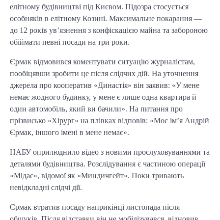
елітному будівництві під Києвом. Підозра стосується
особняків в елітному Козині. Максимальне покарання —
до 12 років ув’язнення з конфіскацією майна та забороною
обіймати певні посади на три роки.
Єрмак відмовився коментувати ситуацію журналістам,
пообіцявши зробити це після слідчих дій. На уточнення
джерела про кооператив «Династія» він заявив: «У мене
немає жодного будинку, у мене є лише одна квартира й
один автомобіль, який ви бачили». На питання про
прізвисько «Хірург» на плівках відповів: «Моє ім’я Андрій
Єрмак, іншого імені в мене немає».
НАБУ оприлюднило відео з новими прослуховуваннями та
деталями будівництва. Розслідування є частиною операції
«Мідас», відомої як «Миндичгейт». Поки тривають
невідкладні слідчі дії.
Єрмак втратив посаду наприкінці листопада після
обшуків. Після відставки він не мобілізувався, відновив