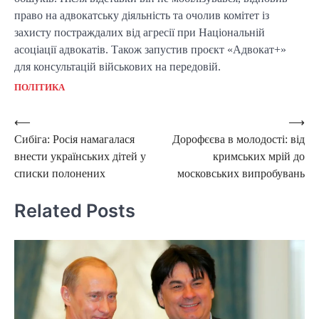
право на адвокатську діяльність та очолив комітет із
захисту постраждалих від агресії при Національній
асоціації адвокатів. Також запустив проєкт «Адвокат+»
для консультацій військових на передовій.
ПОЛІТИКА
Post
⟵
⟶
Сибіга: Росія намагалася
Дорофєєва в молодості: від
navigation
внести українських дітей у
кримських мрій до
списки полонених
московських випробувань
Related Posts