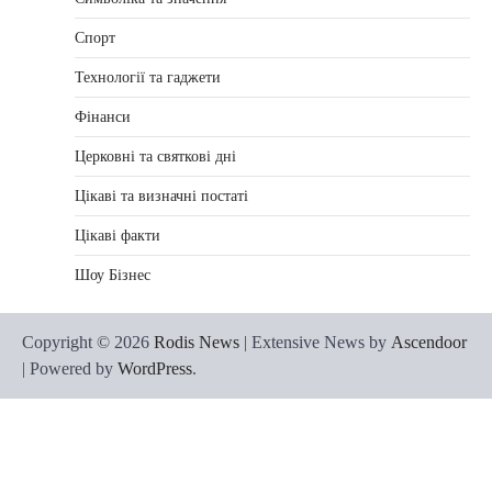
Спорт
Технології та гаджети
Фінанси
Церковні та святкові дні
Цікаві та визначні постаті
Цікаві факти
Шоу Бізнес
Copyright © 2026
Rodis News
| Extensive News by
Ascendoor
| Powered by
WordPress
.