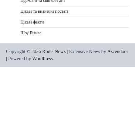
Церковні та святкові дні
Цікаві та визначні постаті
Цікаві факти
Шоу Бізнес
Copyright © 2026
Rodis News
| Extensive News by
Ascendoor
| Powered by
WordPress
.