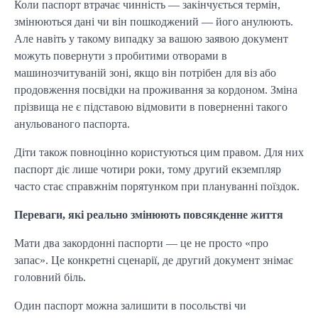
Коли паспорт втрачає чинність — закінчується термін,
змінюються дані чи він пошкоджений — його анулюють.
Але навіть у такому випадку за вашою заявою документ
можуть повернути з пробитими отворами в
машинозчитуваній зоні, якщо він потрібен для віз або
продовження посвідки на проживання за кордоном. Зміна
прізвища не є підставою відмовити в поверненні такого
анульованого паспорта.
Діти також повноцінно користуються цим правом. Для них
паспорт діє лише чотири роки, тому другий екземпляр
часто стає справжнім порятунком при плануванні поїздок.
Переваги, які реально змінюють повсякденне життя
Мати два закордонні паспорти — це не просто «про
запас». Це конкретні сценарії, де другий документ знімає
головний біль.
Один паспорт можна залишити в посольстві чи