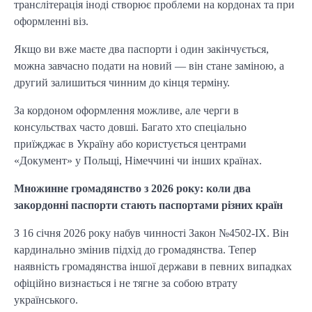
транслітерація іноді створює проблеми на кордонах та при
оформленні віз.
Якщо ви вже маєте два паспорти і один закінчується,
можна завчасно подати на новий — він стане заміною, а
другий залишиться чинним до кінця терміну.
За кордоном оформлення можливе, але черги в
консульствах часто довші. Багато хто спеціально
приїжджає в Україну або користується центрами
«Документ» у Польщі, Німеччині чи інших країнах.
Множинне громадянство з 2026 року: коли два
закордонні паспорти стають паспортами різних країн
З 16 січня 2026 року набув чинності Закон №4502-IX. Він
кардинально змінив підхід до громадянства. Тепер
наявність громадянства іншої держави в певних випадках
офіційно визнається і не тягне за собою втрату
українського.