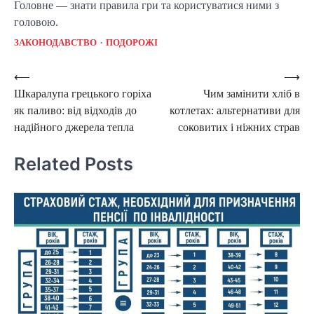
Головне — знати правила гри та користуватися ними з
головою.
ЗАКОНОДАВСТВО
ПОДОРОЖІ
Post
⟵
⟶
Шкаралупа грецького горіха
Чим замінити хліб в
navigation
як паливо: від відходів до
котлетах: альтернативи для
надійного джерела тепла
соковитих і ніжних страв
Related Posts