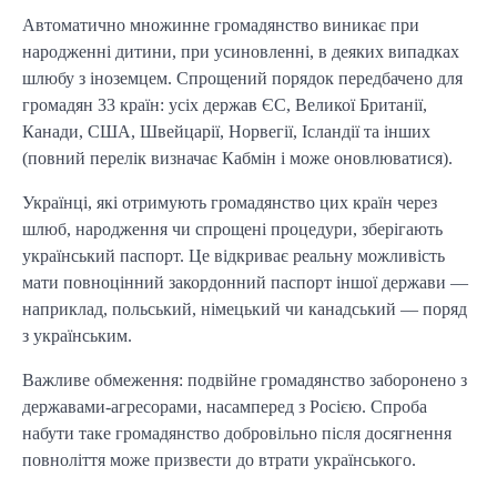
Автоматично множинне громадянство виникає при
народженні дитини, при усиновленні, в деяких випадках
шлюбу з іноземцем. Спрощений порядок передбачено для
громадян 33 країн: усіх держав ЄС, Великої Британії,
Канади, США, Швейцарії, Норвегії, Ісландії та інших
(повний перелік визначає Кабмін і може оновлюватися).
Українці, які отримують громадянство цих країн через
шлюб, народження чи спрощені процедури, зберігають
український паспорт. Це відкриває реальну можливість
мати повноцінний закордонний паспорт іншої держави —
наприклад, польський, німецький чи канадський — поряд
з українським.
Важливе обмеження: подвійне громадянство заборонено з
державами-агресорами, насамперед з Росією. Спроба
набути таке громадянство добровільно після досягнення
повноліття може призвести до втрати українського.