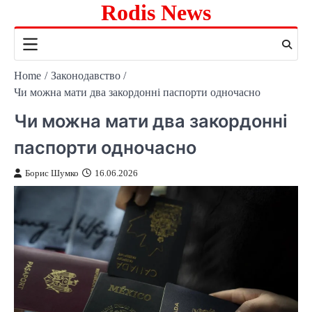
Rodis News
Skip
to
content
Home
Законодавство
Чи можна мати два закордонні паспорти одночасно
Чи можна мати два закордонні
паспорти одночасно
Борис Шумко
16.06.2026