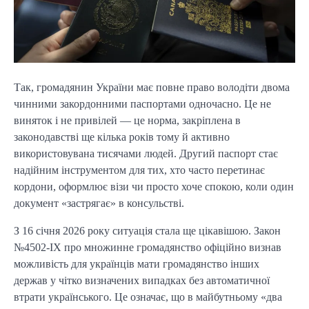
Так, громадянин України має повне право володіти двома
чинними закордонними паспортами одночасно. Це не
виняток і не привілей — це норма, закріплена в
законодавстві ще кілька років тому й активно
використовувана тисячами людей. Другий паспорт стає
надійним інструментом для тих, хто часто перетинає
кордони, оформлює візи чи просто хоче спокою, коли один
документ «застрягає» в консульстві.
З 16 січня 2026 року ситуація стала ще цікавішою. Закон
№4502-IX про множинне громадянство офіційно визнав
можливість для українців мати громадянство інших
держав у чітко визначених випадках без автоматичної
втрати українського. Це означає, що в майбутньому «два