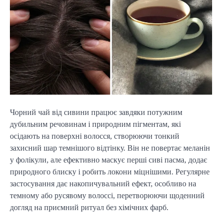
Чорний чай від сивини працює завдяки потужним
дубильним речовинам і природним пігментам, які
осідають на поверхні волосся, створюючи тонкий
захисний шар темнішого відтінку. Він не повертає меланін
у фолікули, але ефективно маскує перші сиві пасма, додає
природного блиску і робить локони міцнішими. Регулярне
застосування дає накопичувальний ефект, особливо на
темному або русявому волоссі, перетворюючи щоденний
догляд на приємний ритуал без хімічних фарб.