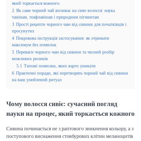
який торкається кожного
2
Як саме чорний чай впливає на сиве волосся: наука
танінам, теафлавінам і природним пігментам
3
Прості рецепти чорного чаю від сивини для початківців і
просунутих
4
Покрокова інструкція застосування: як отримати
максимум без помилок
5
Переваги чорного чаю від сивини та чесний розбір
можливих ризиків
5.1
Типові помилки, яких варто уникати
6
Практичні поради, які перетворять чорний чай від сивини
на ваш улюблений ритуал
Чому волосся сивіє: сучасний погляд
науки на процес, який торкається кожного
Сивина починається не з раптового зникнення кольору, а з
поступового виснаження стовбурових клітин меланоцитів