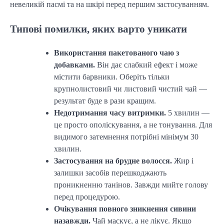
невеликій пасмі та на шкірі перед першим застосуванням.
Типові помилки, яких варто уникати
Використання пакетованого чаю з
добавками.
Він дає слабкий ефект і може
містити барвники. Оберіть тільки
крупнолистовий чи листовий чистий чай —
результат буде в рази кращим.
Недотримання часу витримки.
5 хвилин —
це просто ополіскування, а не тонування. Для
видимого затемнення потрібні мінімум 30
хвилин.
Застосування на брудне волосся.
Жир і
залишки засобів перешкоджають
проникненню танінов. Завжди мийте голову
перед процедурою.
Очікування повного зникнення сивини
назавжди.
Чай маскує, а не лікує. Якщо