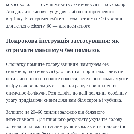
кокосової олії — суміш живить сухе волосся і фіксує колір.
Або додайте кавову гущу для глибшого коричневого
відтінку. Експериментуйте з часом витримки: 20 хвилин
для легкого ефекту, 60 — для насиченого.
Покрокова інструкція застосування: як
отримати максимум без помилок
Спочатку помийте голову звичним шампунем без
силіконів, щоб волосся було чистим і пористим. Нанесіть
остиглий настій на вологе волосся, ретельно промасажуйте
шкіру голови пальцями — це покращує проникнення і
стимулює фолікули. Розподіліть по всій довжині, особливу
увагу приділяючи сивим ділянкам біля скронь і чубчика.
Залиште на 20–60 хвилин залежно від бажаного
інтенсивності. Для глибшого результату укутайте голову
харчовою плівкою і теплим рушником. Змийте теплою (не
гарячою!) водою без шампуню або з мінімальною