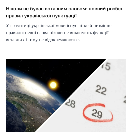
Ніколи не буває вставним словом: повний розбір
правил української пунктуації
У граматиці української мови існує чітке й незмінне
правило: певні слова ніколи не виконують функції
вставних і тому не відокремлюються…