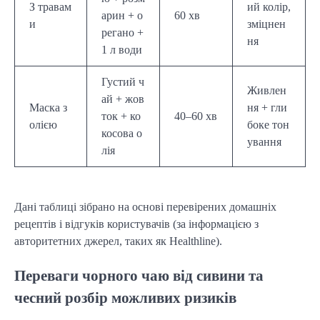
З травам
ий колір,
арин + о
60 хв
и
зміцнен
регано +
ня
1 л води
Густий ч
Живлен
ай + жов
Маска з
ня + гли
ток + ко
40–60 хв
олією
боке тон
косова о
ування
лія
Дані таблиці зібрано на основі перевірених домашніх
рецептів і відгуків користувачів (за інформацією з
авторитетних джерел, таких як Healthline).
Переваги чорного чаю від сивини та
чесний розбір можливих ризиків