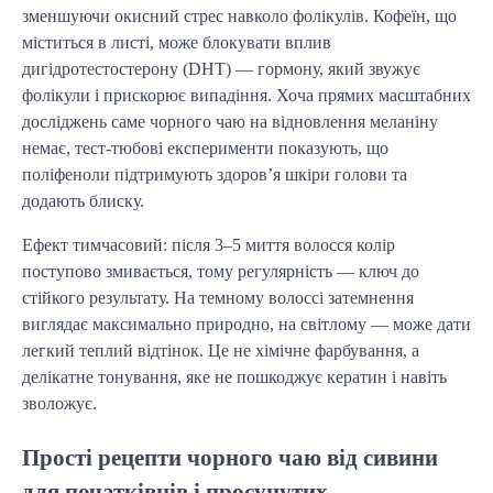
зменшуючи окисний стрес навколо фолікулів. Кофеїн, що
міститься в листі, може блокувати вплив
дигідротестостерону (DHT) — гормону, який звужує
фолікули і прискорює випадіння. Хоча прямих масштабних
досліджень саме чорного чаю на відновлення меланіну
немає, тест-тюбові експерименти показують, що
поліфеноли підтримують здоров’я шкіри голови та
додають блиску.
Ефект тимчасовий: після 3–5 миття волосся колір
поступово змивається, тому регулярність — ключ до
стійкого результату. На темному волоссі затемнення
виглядає максимально природно, на світлому — може дати
легкий теплий відтінок. Це не хімічне фарбування, а
делікатне тонування, яке не пошкоджує кератин і навіть
зволожує.
Прості рецепти чорного чаю від сивини
для початківців і просунутих