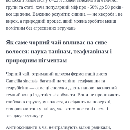
волосся з’являється у 6–23% людей залежно від етнічної
групи та статі, хоча популярний міф про «50% до 50 років»
все ще живе. Важливо розуміти: сивина — не хвороба і не
вирок, а природний процес, який можна зробити менш
помітним без агресивних втручань.
Як саме чорний чай впливає на сиве
волосся: наука танінам, теафлавінам і
природним пігментам
Чорний чай, отриманий шляхом ферментації листя
Camellia sinensis, багатий на таніни, теафлавіни та
теарубігіни — саме ці сполуки дають напою насичений
темний колір і здатність фарбувати. Вони не проникають
глибоко в структуру волосся, а осідають на поверхні,
створюючи тонку плівку, яка затемнює сиві пасма і
згладжує кутикулу.
Антиоксиданти в чаї нейтралізують вільні радикали,