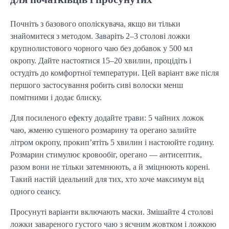
Почніть з базового ополіскувача, якщо ви тільки
знайомитеся з методом. Заваріть 2–3 столові ложки
крупнолистового чорного чаю без добавок у 500 мл
окропу. Дайте настоятися 15–20 хвилин, процідіть і
остудіть до комфортної температури. Цей варіант вже після
першого застосування робить сиві волоски менш
помітними і додає блиску.
Для посиленого ефекту додайте трави: 5 чайних ложок
чаю, жменю сушеного розмарину та орегано залийте
літром окропу, прокип’ятіть 5 хвилин і настоюйте годину.
Розмарин стимулює кровообіг, орегано — антисептик,
разом вони не тільки затемнюють, а й зміцнюють корені.
Такий настій ідеальний для тих, хто хоче максимум від
одного сеансу.
Просунуті варіанти включають маски. Змішайте 4 столові
ложки завареного густого чаю з яєчним жовтком і ложкою