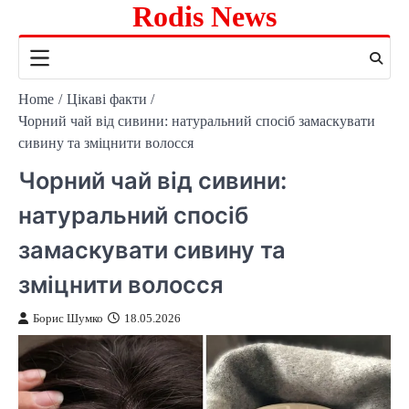
Rodis News
Skip
to
content
Home
Цікаві факти
Чорний чай від сивини: натуральний спосіб замаскувати
сивину та зміцнити волосся
Чорний чай від сивини:
натуральний спосіб
замаскувати сивину та
зміцнити волосся
Борис Шумко
18.05.2026