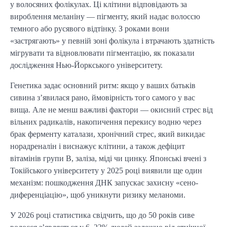
у волосяних фолікулах. Ці клітини відповідають за
вироблення меланіну — пігменту, який надає волоссю
темного або русявого відтінку. З роками вони
«застрягають» у певній зоні фолікула і втрачають здатність
мігрувати та відновлювати пігментацію, як показали
дослідження Нью-Йоркського університету.
Генетика задає основний ритм: якщо у ваших батьків
сивина з’явилася рано, ймовірність того самого у вас
вища. Але не менш важливі фактори — окисний стрес від
вільних радикалів, накопичення перекису водню через
брак ферменту каталази, хронічний стрес, який викидає
норадреналін і виснажує клітини, а також дефіцит
вітамінів групи B, заліза, міді чи цинку. Японські вчені з
Токійського університету у 2025 році виявили ще один
механізм: пошкодження ДНК запускає захисну «сено-
диференціацію», щоб уникнути ризику меланоми.
У 2026 році статистика свідчить, що до 50 років сиве