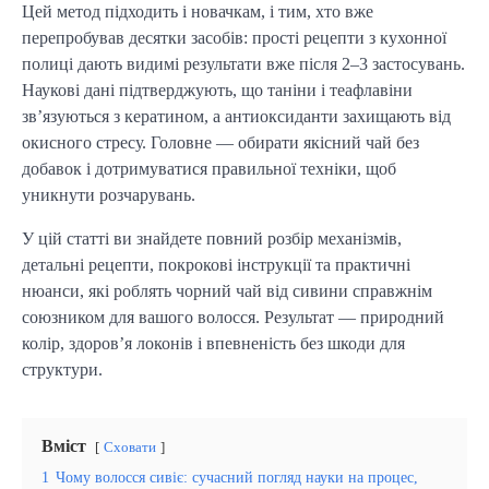
Цей метод підходить і новачкам, і тим, хто вже
перепробував десятки засобів: прості рецепти з кухонної
полиці дають видимі результати вже після 2–3 застосувань.
Наукові дані підтверджують, що таніни і теафлавіни
зв’язуються з кератином, а антиоксиданти захищають від
окисного стресу. Головне — обирати якісний чай без
добавок і дотримуватися правильної техніки, щоб
уникнути розчарувань.
У цій статті ви знайдете повний розбір механізмів,
детальні рецепти, покрокові інструкції та практичні
нюанси, які роблять чорний чай від сивини справжнім
союзником для вашого волосся. Результат — природний
колір, здоров’я локонів і впевненість без шкоди для
структури.
Вміст
Сховати
1
Чому волосся сивіє: сучасний погляд науки на процес,