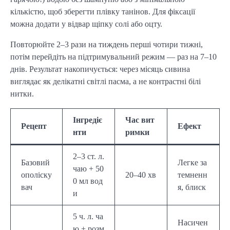
кількістю, щоб зберегти плівку танінов. Для фіксації
можна додати у відвар щіпку солі або оцту.
Повторюйте 2–3 рази на тиждень перші чотири тижні,
потім перейдіть на підтримувальний режим — раз на 7–10
днів. Результат накопичується: через місяць сивина
виглядає як делікатні світлі пасма, а не контрастні білі
нитки.
Інгредіє
Час вит
Рецепт
Ефект
нти
римки
2–3 ст. л.
Базовий
Легке за
чаю + 50
ополіску
20–40 хв
темненн
0 мл вод
вач
я, блиск
и
5 ч. л. ча
Насичен
ю + розм