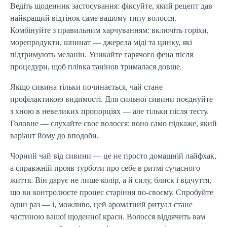
Ведіть щоденник застосування: фіксуйте, який рецепт дав
найкращий відтінок саме вашому типу волосся.
Комбінуйте з правильним харчуванням: включіть горіхи,
морепродукти, шпинат — джерела міді та цинку, які
підтримують меланін. Уникайте гарячого фена після
процедури, щоб плівка танінов трималася довше.
Якщо сивина тільки починається, чай стане
профілактикою видимості. Для сильної сивини поєднуйте
з хною в невеликих пропорціях — але тільки після тесту.
Головне — слухайте своє волосся: воно само підкаже, який
варіант йому до вподоби.
Чорний чай від сивини — це не просто домашній лайфхак,
а справжній прояв турботи про себе в ритмі сучасного
життя. Він дарує не лише колір, а й силу, блиск і відчуття,
що ви контролюєте процес старіння по-своєму. Спробуйте
один раз — і, можливо, цей ароматний ритуал стане
частиною вашої щоденної краси. Волосся віддячить вам