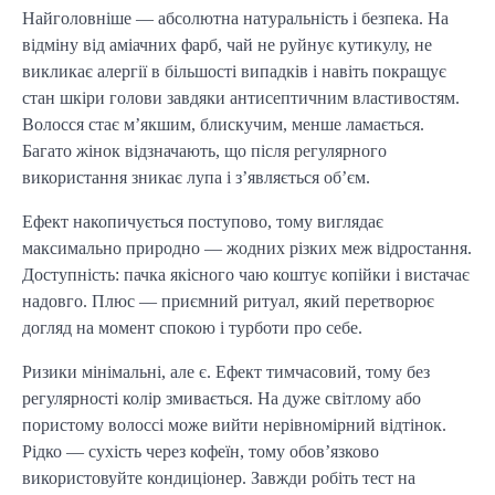
Найголовніше — абсолютна натуральність і безпека. На
відміну від аміачних фарб, чай не руйнує кутикулу, не
викликає алергії в більшості випадків і навіть покращує
стан шкіри голови завдяки антисептичним властивостям.
Волосся стає м’якшим, блискучим, менше ламається.
Багато жінок відзначають, що після регулярного
використання зникає лупа і з’являється об’єм.
Ефект накопичується поступово, тому виглядає
максимально природно — жодних різких меж відростання.
Доступність: пачка якісного чаю коштує копійки і вистачає
надовго. Плюс — приємний ритуал, який перетворює
догляд на момент спокою і турботи про себе.
Ризики мінімальні, але є. Ефект тимчасовий, тому без
регулярності колір змивається. На дуже світлому або
пористому волоссі може вийти нерівномірний відтінок.
Рідко — сухість через кофеїн, тому обов’язково
використовуйте кондиціонер. Завжди робіть тест на