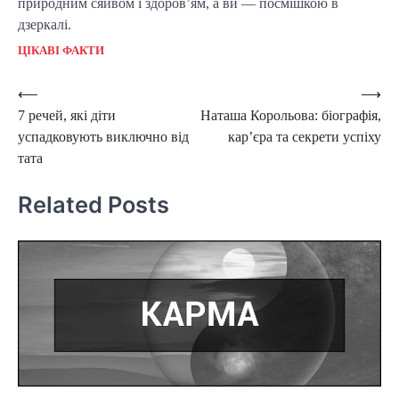
природним сяйвом і здоров’ям, а ви — посмішкою в
дзеркалі.
ЦІКАВІ ФАКТИ
Post
⟵
⟶
7 речей, які діти
Наташа Корольова: біографія,
navigation
успадковують виключно від
кар’єра та секрети успіху
тата
Related Posts