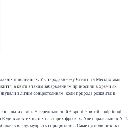
 давніх цивілізаціях. У Стародавньому Єгипті та Месопотамії
 життя, а квіти з таким забарвленням приносили в храми як
’язували з літнім сонцестоянням, коли природа розквітає в
соціальних змін. У середньовічній Європі жовтий колір іноді
з Юди в жовтих шатах на старих фресках. Але паралельно в Азії,
блював владу, мудрість і процвітання. Саме ця подвійність і