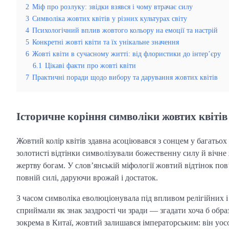
2
Міф про розлуку: звідки взявся і чому втрачає силу
3
Символіка жовтих квітів у різних культурах світу
4
Психологічний вплив жовтого кольору на емоції та настрій
5
Конкретні жовті квіти та їх унікальне значення
6
Жовті квіти в сучасному житті: від флористики до інтер’єру
6.1
Цікаві факти про жовті квіти
7
Практичні поради щодо вибору та дарування жовтих квітів
Історичне коріння символіки жовтих квітів
Жовтий колір квітів здавна асоціювався з сонцем у багатьох
золотисті відтінки символізували божественну силу й вічне
жертву богам. У слов’янській міфології жовтий відтінок пов
повній силі, даруючи врожай і достаток.
З часом символіка еволюціонувала під впливом релігійних і 
сприймали як знак заздрості чи зради — згадати хоча б обра
зокрема в Китаї, жовтий залишався імператорським: він уосо