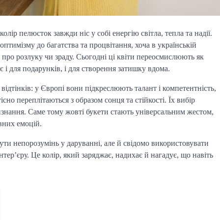
колір пелюсток завжди ніс у собі енергію світла, тепла та надії.
тимізму до багатства та процвітання, хоча в українській
ро розлуку чи зраду. Сьогодні ці квіти переосмислюють як
 і для подарунків, і для створення затишку вдома.
 відтінків: у Європі вони підкреслюють талант і компетентність,
тісно переплітаються з образом сонця та стійкості. Їх вибір
визнання. Саме тому жовті букети стають універсальним жестом,
вних емоцій.
ути непорозумінь у даруванні, але й свідомо використовувати
ер’єру. Це колір, який заряджає, надихає й нагадує, що навіть