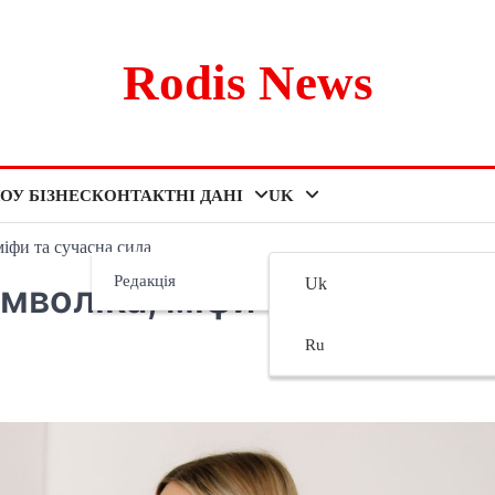
Rodis News
ОУ БІЗНЕС
КОНТАКТНІ ДАНІ
UK
міфи та сучасна сила
Редакція
Uk
имволіка, міфи та сучасна
Ru