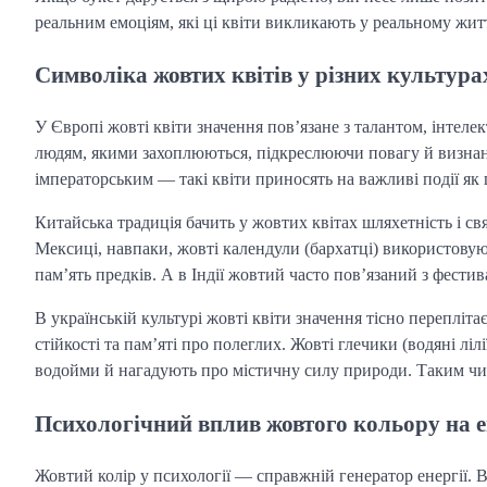
реальним емоціям, які ці квіти викликають у реальному житт
Символіка жовтих квітів у різних культурах
У Європі жовті квіти значення пов’язане з талантом, інтеле
людям, якими захоплюються, підкреслюючи повагу й визнан
імператорським — такі квіти приносять на важливі події як 
Китайська традиція бачить у жовтих квітах шляхетність і св
Мексиці, навпаки, жовті календули (бархатці) використовую
пам’ять предків. А в Індії жовтий часто пов’язаний з фести
В українській культурі жовті квіти значення тісно переплі
стійкості та пам’яті про полеглих. Жовті глечики (водяні л
водойми й нагадують про містичну силу природи. Таким чин
Психологічний вплив жовтого кольору на ем
Жовтий колір у психології — справжній генератор енергії.