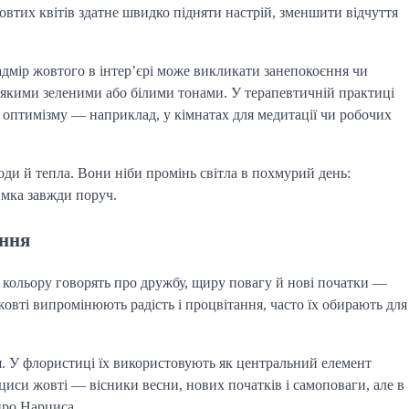
овтих квітів здатне швидко підняти настрій, зменшити відчуття
Надмір жовтого в інтер’єрі може викликати занепокоєння чи
м’якими зеленими або білими тонами. У терапевтичній практиці
 оптимізму — наприклад, у кімнатах для медитації чи робочих
оди й тепла. Вони ніби промінь світла в похмурий день:
имка завжди поруч.
ення
 кольору говорять про дружбу, щиру повагу й нові початки —
жовті випромінюють радість і процвітання, часто їх обирають для
. У флористиці їх використовують як центральний елемент
циси жовті — вісники весни, нових початків і самоповаги, але в
про Нарциса.