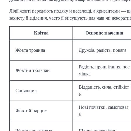
Лілії жовті передають подяку й веселощі, а хризантеми — ща
захисту й зцілення, часто її висушують для чаїв чи декорат
Квітка
Основне значення
Жовта троянда
Дружба, радість, повага
Радість, процвітання, пос
Жовтий тюльпан
мішка
Відданість, сила, стійкіст
Соняшник
ь
Нові початки, самоповаг
Жовтий нарцис
а
Жовта хризантема
Щастя, довголіття