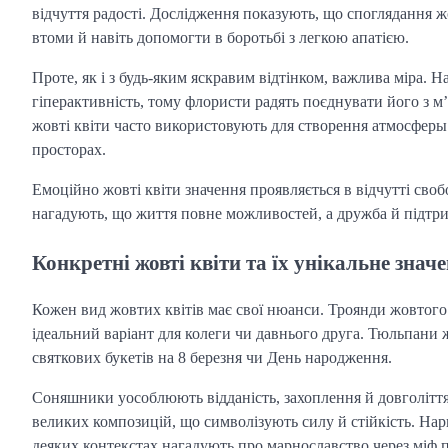
відчуття радості. Дослідження показують, що споглядання ж
втоми й навіть допомогти в боротьбі з легкою апатією.
Проте, як і з будь-яким яскравим відтінком, важлива міра. 
гіперактивність, тому флористи радять поєднувати його з 
жовті квіти часто використовують для створення атмосферы
просторах.
Емоційно жовті квіти значення проявляється в відчутті своб
нагадують, що життя повне можливостей, а дружба й підтр
Конкретні жовті квіти та їх унікальне знач
Кожен вид жовтих квітів має свої нюанси. Троянди жовтого
ідеальний варіант для колеги чи давнього друга. Тюльпани 
святкових букетів на 8 березня чи День народження.
Соняшники уособлюють відданість, захоплення й довголіття
великих композицій, що символізують силу й стійкість. Нар
деяких контекстах нагадують про марнославство через міф 