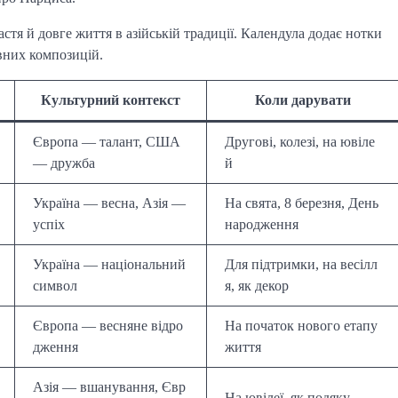
стя й довге життя в азійській традиції. Календула додає нотки
ивних композицій.
Культурний контекст
Коли дарувати
Європа — талант, США
Другові, колезі, на ювіле
— дружба
й
Україна — весна, Азія —
На свята, 8 березня, День
успіх
народження
Україна — національний
Для підтримки, на весілл
символ
я, як декор
Європа — весняне відро
На початок нового етапу
дження
життя
Азія — вшанування, Євр
На ювілеї, як подяку