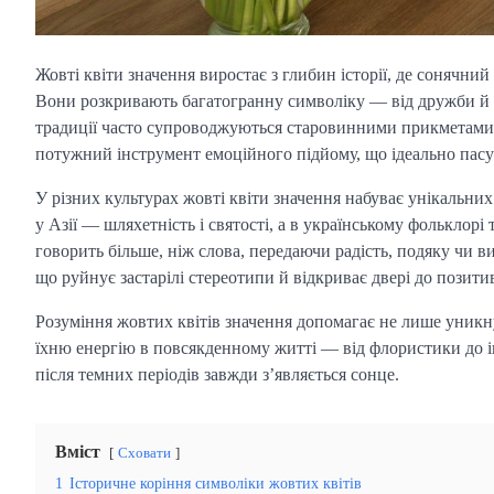
Жовті квіти значення виростає з глибин історії, де сонячний 
Вони розкривають багатогранну символіку — від дружби й оп
традиції часто супроводжуються старовинними прикметами п
потужний інструмент емоційного підйому, що ідеально пасує
У різних культурах жовті квіти значення набуває унікальних
у Азії — шляхетність і святості, а в українському фольклорі 
говорить більше, ніж слова, передаючи радість, подяку чи 
що руйнує застарілі стереотипи й відкриває двері до позити
Розуміння жовтих квітів значення допомагає не лише уникн
їхню енергію в повсякденному житті — від флористики до інт
після темних періодів завжди з’являється сонце.
Вміст
Сховати
1
Історичне коріння символіки жовтих квітів