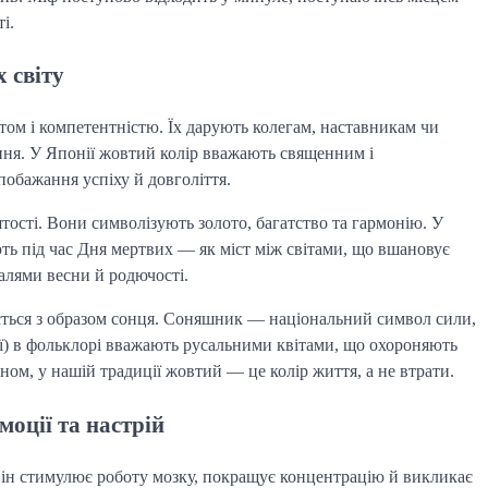
і.
 світу
ктом і компетентністю. Їх дарують колегам, наставникам чи
ня. У Японії жовтий колір вважають священним і
побажання успіху й довголіття.
ятості. Вони символізують золото, багатство та гармонію. У
ть під час Дня мертвих — як міст між світами, що вшановує
валями весни й родючості.
тається з образом сонця. Соняшник — національний символ сили,
ілії) в фольклорі вважають русальними квітами, що охороняють
ом, у нашій традиції жовтий — це колір життя, а не втрати.
оції та настрій
 Він стимулює роботу мозку, покращує концентрацію й викликає