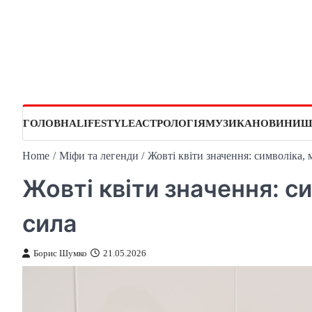
Skip
to
content
ГОЛОВНА
LIFESTYLE
АСТРОЛОГІЯ
МУЗИКА
НОВИНИ
Ш
Home
Міфи та легенди
Жовті квіти значення: символіка, 
Жовті квіти значення: с
сила
Борис Шумко
21.05.2026