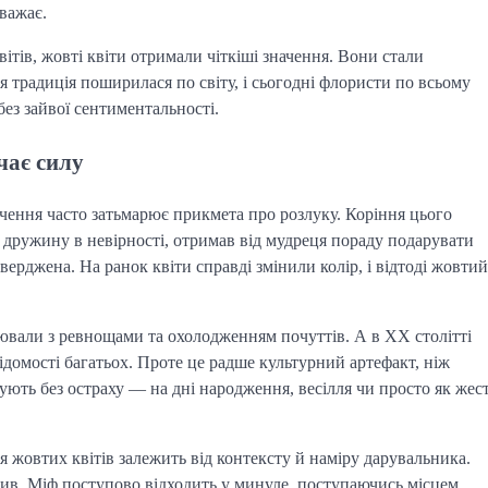
важає.
вітів, жовті квіти отримали чіткіші значення. Вони стали
я традиція поширилася по світу, і сьогодні флористи по всьому
без зайвої сентиментальності.
чає силу
ачення часто затьмарює прикмета про розлуку. Коріння цього
и дружину в невірності, отримав від мудреця пораду подарувати
ерджена. На ранок квіти справді змінили колір, і відтоді жовтий
іювали з ревнощами та охолодженням почуттів. А в XX столітті
ідомості багатьох. Проте це радше культурний артефакт, ніж
рують без остраху — на дні народження, весілля чи просто як жес
 жовтих квітів залежить від контексту й наміру дарувальника.
тив. Міф поступово відходить у минуле, поступаючись місцем