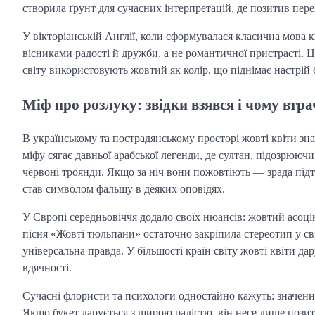
створила ґрунт для сучасних інтерпретацій, де позитив пере
У вікторіанській Англії, коли сформувалася класична мова к
вісниками радості й дружби, а не романтичної пристрасті. Ц
світу використовують жовтий як колір, що піднімає настрій 
Міф про розлуку: звідки взявся і чому втра
В українському та пострадянському просторі жовті квіти зн
міфу сягає давньої арабської легенди, де султан, підозрююч
червоні троянди. Якщо за ніч вони пожовтіють — зрада підтв
став символом фальшу в деяких оповідях.
У Європі середньовіччя додало своїх нюансів: жовтий асоц
пісня «Жовті тюльпани» остаточно закріпила стереотип у св
універсальна правда. У більшості країн світу жовті квіти да
вдячності.
Сучасні флористи та психологи одностайно кажуть: значення
Якщо букет дарується з щирою радістю, він несе лише пози