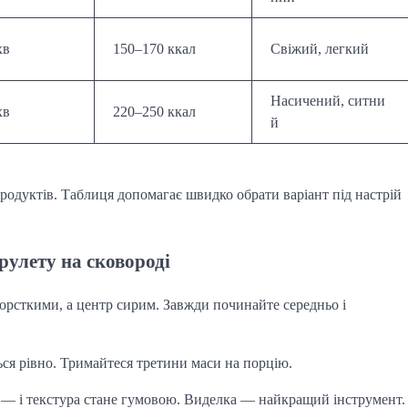
хв
150–170 ккал
Свіжий, легкий
Насичений, ситни
хв
220–250 ккал
й
родуктів. Таблиця допомагає швидко обрати варіант під настрій
рулету на сковороді
орсткими, а центр сирим. Завжди починайте середньо і
ься рівно. Тримайтеся третини маси на порцію.
 — і текстура стане гумовою. Виделка — найкращий інструмент.