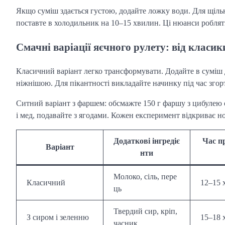
Якщо суміш здається густою, додайте ложку води. Для щільно
поставте в холодильник на 10–15 хвилин. Ці нюанси роблят
Смачні варіації яєчного рулету: від класик
Класичний варіант легко трансформувати. Додайте в суміш 
ніжнішою. Для пікантності викладайте начинку під час згор
Ситний варіант з фаршем: обсмажте 150 г фаршу з цибулею 
і мед, подавайте з ягодами. Кожен експеримент відкриває но
Додаткові інгредіє
Час п
Варіант
нти
Молоко, сіль, пере
Класичний
12–15 
ць
Твердий сир, кріп,
З сиром і зеленню
15–18 
часник