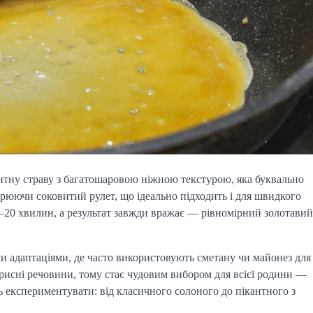
антну страву з багатошаровою ніжною текстурою, яка буквально
орюючи соковитий рулет, що ідеально підходить і для швидкого
15–20 хвилин, а результат завжди вражає — рівномірний золотавий
ми адаптаціями, де часто використовують сметану чи майонез для
корисні речовини, тому стає чудовим вибором для всієї родини —
ть експериментувати: від класичного солоного до пікантного з