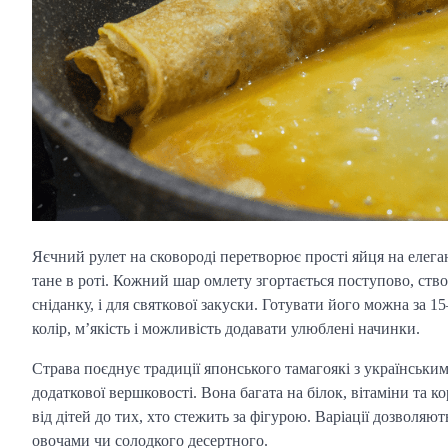
Яєчний рулет на сковороді перетворює прості яйця на елег
тане в роті. Кожний шар омлету згортається поступово, ств
сніданку, і для святкової закуски. Готувати його можна за 
колір, м’якість і можливість додавати улюблені начинки.
Страва поєднує традиції японського тамагоякі з українськи
додаткової вершковості. Вона багата на білок, вітаміни та 
від дітей до тих, хто стежить за фігурою. Варіації дозволяю
овочами чи солодкого десертного.