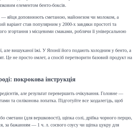
язковим елементом бенто-боксів.
ти — яйця доповнюють сметаною, майонезом чи молоком, а
кий варіант став популярним у 2000-х завдяки простоті та
ого згортання з місцевими смаками, роблячи її універсальною
 але вишуканої їжі. У Японії його подають холодним у бенто, а
ят. Це не просто омлет, а спосіб перетворити базовий продукт на
роді: покрокова інструкція
гредієнтів, але результат перевершить очікування. Головне —
ами та силіконова лопатка. Підготуйте все заздалегідь, щоб
або сметани (для вершковості), щіпка солі, дрібка чорного перцю,
ня, за бажанням — 1 ч. л. соєвого соусу чи щіпка цукру для