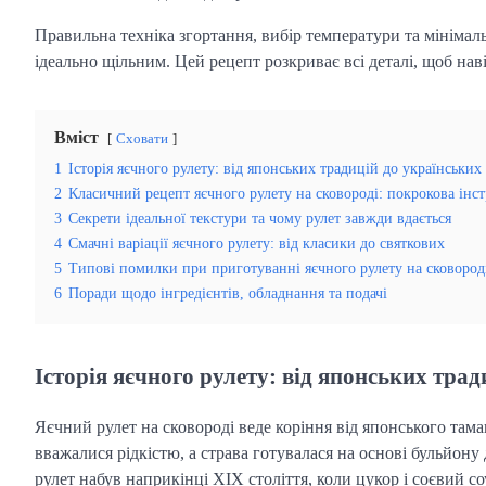
Правильна техніка згортання, вибір температури та мінімальн
ідеально щільним. Цей рецепт розкриває всі деталі, щоб нав
Вміст
Сховати
1
Історія яєчного рулету: від японських традицій до українських
2
Класичний рецепт яєчного рулету на сковороді: покрокова інст
3
Секрети ідеальної текстури та чому рулет завжди вдається
4
Смачні варіації яєчного рулету: від класики до святкових
5
Типові помилки при приготуванні яєчного рулету на сковород
6
Поради щодо інгредієнтів, обладнання та подачі
Історія яєчного рулету: від японських тра
Яєчний рулет на сковороді веде коріння від японського тама
вважалися рідкістю, а страва готувалася на основі бульйону 
рулет набув наприкінці XIX століття, коли цукор і соєвий с