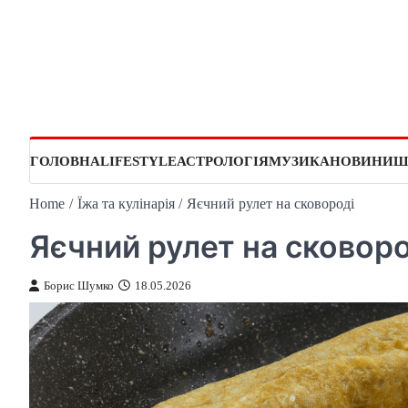
Skip
to
content
ГОЛОВНА
LIFESTYLE
АСТРОЛОГІЯ
МУЗИКА
НОВИНИ
Ш
Home
Їжа та кулінарія
Яєчний рулет на сковороді
Яєчний рулет на сковоро
Борис Шумко
18.05.2026