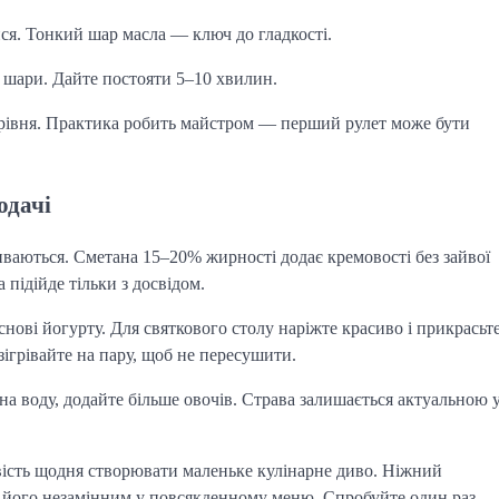
ся. Тонкий шар масла — ключ до гладкості.
 шари. Дайте постояти 5–10 хвилин.
рівня. Практика робить майстром — перший рулет може бути
одачі
иваються. Сметана 15–20% жирності додає кремовості без зайвої
підійде тільки з досвідом.
нові йогурту. Для святкового столу наріжте красиво і прикрасьт
зігрівайте на пару, щоб не пересушити.
на воду, додайте більше овочів. Страва залишається актуальною 
вість щодня створювати маленьке кулінарне диво. Ніжний
ть його незамінним у повсякденному меню. Спробуйте один раз —