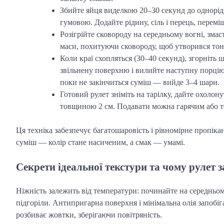
Збийте яйця виделкою 20–30 секунд до однорідн
гумовою. Додайте рідину, сіль і перець, перемі
Розігрійте сковороду на середньому вогні, зма
маси, похитуючи сковороду, щоб утворився то
Коли краї схопляться (30–40 секунд), згорніть 
звільнену поверхню і вилийте наступну порцію
поки не закінчиться суміш — вийде 3–4 шари.
Готовий рулет зніміть на тарілку, дайте охолон
товщиною 2 см. Подавати можна гарячим або 
Ця техніка забезпечує багатошаровість і рівномірне пропіка
суміш — колір стане насиченим, а смак — умамі.
Секрети ідеальної текстури та чому рулет 
Ніжність залежить від температури: починайте на середньом
підгоріли. Антипригарна поверхня і мінімальна олія запоб
розбиває жовтки, зберігаючи повітряність.