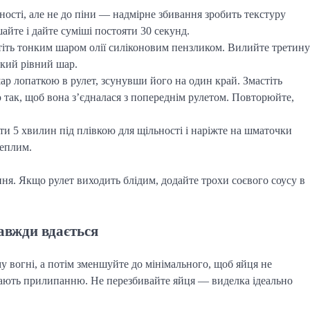
ості, але не до піни — надмірне збивання зробить текстуру
шайте і дайте суміші постояти 30 секунд.
стіть тонким шаром олії силіконовим пензликом. Вилийте третину
нкий рівний шар.
шар лопаткою в рулет, зсунувши його на один край. Змастіть
 так, щоб вона з’єдналася з попереднім рулетом. Повторюйте,
ути 5 хвилин під плівкою для щільності і наріжте на шматочки
теплим.
ння. Якщо рулет виходить блідим, додайте трохи соєвого соусу в
завжди вдається
у вогні, а потім зменшуйте до мінімального, щоб яйця не
ігають прилипанню. Не перезбивайте яйця — виделка ідеально