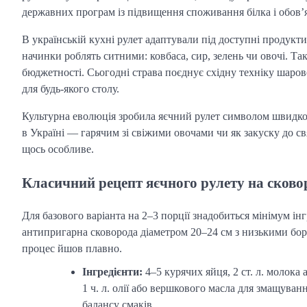
державних програм із підвищення споживання білка і обов’
В українській кухні рулет адаптували під доступні продук
начинки роблять ситними: ковбаса, сир, зелень чи овочі. Та
бюджетності. Сьогодні страва поєднує східну техніку шаров
для будь-якого столу.
Культурна еволюція зробила яєчний рулет символом швидкої,
в Україні — гарячим зі свіжими овочами чи як закуску до св
щось особливе.
Класичний рецепт яєчного рулету на сково
Для базового варіанта на 2–3 порції знадобиться мінімум ін
антипригарна сковорода діаметром 20–24 см з низькими борт
процес йшов плавно.
Інгредієнти:
4–5 курячих яйця, 2 ст. л. молока 
1 ч. л. олії або вершкового масла для змащуван
балансу смаків.