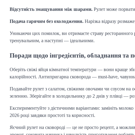
Відсутність змащування між шарами.
Рулет може порвати
Подача гарячим без охолодження.
Нарізка відразу розмаже
Уникаючи цих помилок, ви отримаєте страву ресторанного 
тренувальним, а наступні — ідеальними.
Поради щодо інгредієнтів, обладнання та п
Оберіть свіжі яйця кімнатної температури — вони краще зб
калорійності. Антипригарна сковорода — must-have, чавунна 
Подавайте рулет з салатом, свіжими овочами чи соусом на ос
зеленню. Зберігайте в холодильнику до 2 днів у плівці — ро
Експериментуйте з дієтичними варіантами: замініть молоко 
2026 році завдяки простоті та корисності.
Яєчний рулет на сковороді — це не просто рецепт, а можли
аромат, соковита начинка і швидкість приготування робля