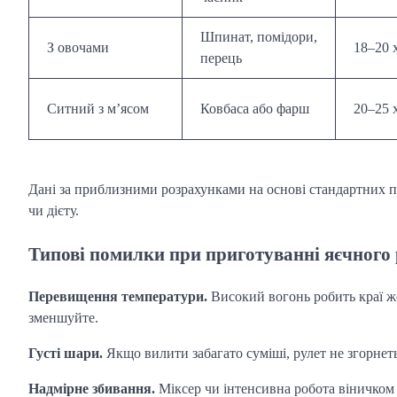
Шпинат, помідори,
З овочами
18–20 
перець
Ситний з м’ясом
Ковбаса або фарш
20–25 
Дані за приблизними розрахунками на основі стандартних п
чи дієту.
Типові помилки при приготуванні яєчного 
Перевищення температури.
Високий вогонь робить краї ж
зменшуйте.
Густі шари.
Якщо вилити забагато суміші, рулет не згорнет
Надмірне збивання.
Міксер чи інтенсивна робота віничком