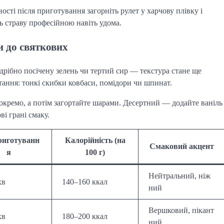
сті після приготування загорніть рулет у харчову плівку і
ь страву професійною навіть удома.
и до святкових
дрібно посічену зелень чи тертий сир — текстура стане ще
тання: тонкі скибки ковбаси, помідори чи шпинат.
окремо, а потім загортайте шарами. Десертний — додайте ваніль
ві грані смаку.
риготуванн
Калорійність (на
Смаковий акцент
я
100 г)
Нейтральний, ніж
хв
140–160 ккал
ний
Вершковий, пікант
хв
180–200 ккал
ний