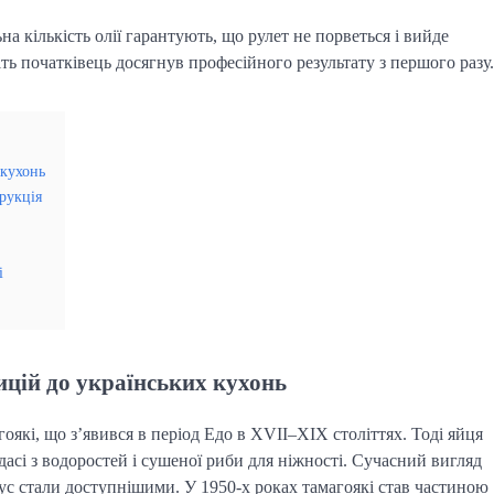
а кількість олії гарантують, що рулет не порветься і вийде
іть початківець досягнув професійного результату з першого разу.
 кухонь
рукція
і
дицій до українських кухонь
гоякі, що з’явився в період Едо в XVII–XIX століттях. Тоді яйця
дасі з водоростей і сушеної риби для ніжності. Сучасний вигляд
оус стали доступнішими. У 1950-х роках тамагоякі став частиною