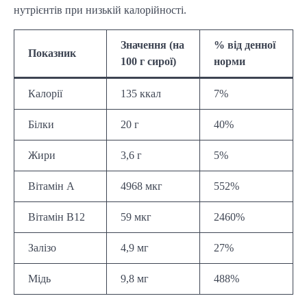
нутрієнтів при низькій калорійності.
Значення (на
% від денної
Показник
100 г сирої)
норми
Калорії
135 ккал
7%
Білки
20 г
40%
Жири
3,6 г
5%
Вітамін А
4968 мкг
552%
Вітамін В12
59 мкг
2460%
Залізо
4,9 мг
27%
Мідь
9,8 мг
488%