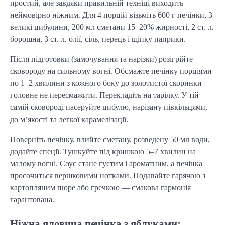
простий, але завдяки правильній техніці виходить
неймовірно ніжним. Для 4 порцій візьміть 600 г печінки, 3
великі цибулини, 200 мл сметани 15–20% жирності, 2 ст. л.
борошна, 3 ст. л. олії, сіль, перець і щіпку паприки.
Після підготовки (замочування та нарізки) розігрійте
сковороду на сильному вогні. Обсмажте печінку порціями
по 1–2 хвилини з кожного боку до золотистої скоринки —
головне не пересмажити. Перекладіть на тарілку. У тій
самій сковороді пасеруйте цибулю, нарізану півкільцями,
до м’якості та легкої карамелізації.
Поверніть печінку, влийте сметану, розведену 50 мл води,
додайте спеції. Тушкуйте під кришкою 5–7 хвилин на
малому вогні. Соус стане густим і ароматним, а печінка
просочиться вершковими нотками. Подавайте гарячою з
картопляним пюре або гречкою — смакова гармонія
гарантована.
Ніжна яловича печінка з яблуками: