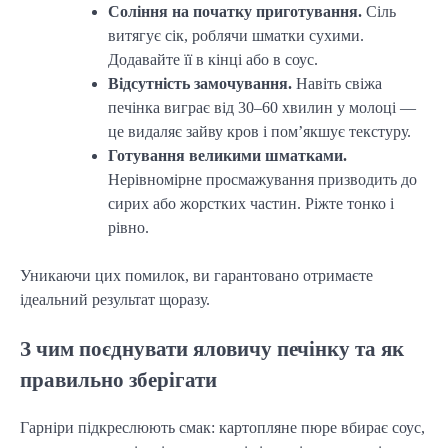
Соління на початку приготування.
Сіль
витягує сік, роблячи шматки сухими.
Додавайте її в кінці або в соус.
Відсутність замочування.
Навіть свіжа
печінка виграє від 30–60 хвилин у молоці —
це видаляє зайву кров і пом’якшує текстуру.
Готування великими шматками.
Нерівномірне просмажування призводить до
сирих або жорстких частин. Ріжте тонко і
рівно.
Уникаючи цих помилок, ви гарантовано отримаєте
ідеальний результат щоразу.
З чим поєднувати яловичу печінку та як
правильно зберігати
Гарніри підкреслюють смак: картопляне пюре вбирає соус,