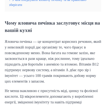
зберігати
Чому яловича печінка заслуговує місця на
вашій кухні
Яловича печінка — це концентрат корисних речовин, який
у невеликій порції дає організму те, чого бракує в
повсякденному меню. Вона багата на гемове залізо, яке
засвоюється в рази краще, ніж рослинне, тому ідеально
підходить для боротьби з анемією та втомою. Вітамін В12
підтримує нервову систему, а вітамін А дбає про зір і
імунітет — усього 100 грамів покривають добову норму
цих елементів з запасом.
Не менш важливою є присутність міді, цинку та фолієвої
кислоти. Ці мікроелементи допомагають у виробленні
енергії, зміцненні імунітету та навіть підтримці