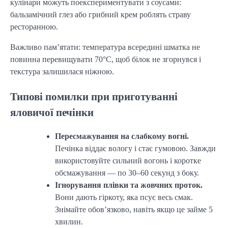
кулінари можуть поекспериментувати з соусами:
бальзамічний глез або грибний крем роблять страву
ресторанною.
Важливо пам’ятати: температура всередині шматка не
повинна перевищувати 70°C, щоб білок не згорнувся і
текстура залишилася ніжною.
Типові помилки при приготуванні
яловичої печінки
Пересмажування на слабкому вогні.
Печінка віддає вологу і стає гумовою. Завжди
використовуйте сильний вогонь і коротке
обсмажування — по 30–60 секунд з боку.
Ігнорування плівки та жовчних проток.
Вони дають гіркоту, яка псує весь смак.
Знімайте обов’язково, навіть якщо це займе 5
хвилин.