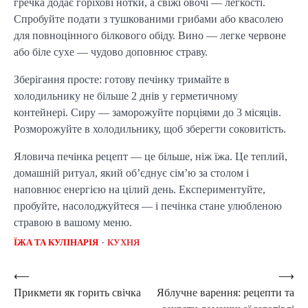
гречка додає горіхові нотки, а свіжі овочі — легкості.
Спробуйте подати з тушкованими грибами або квасолею
для повноцінного білкового обіду. Вино — легке червоне
або біле сухе — чудово доповнює страву.
Зберігання просте: готову печінку тримайте в
холодильнику не більше 2 днів у герметичному
контейнері. Сиру — заморожуйте порціями до 3 місяців.
Розморожуйте в холодильнику, щоб зберегти соковитість.
Яловича печінка рецепт — це більше, ніж їжа. Це теплий,
домашній ритуал, який об’єднує сім’ю за столом і
наповнює енергією на цілий день. Експериментуйте,
пробуйте, насолоджуйтеся — і печінка стане улюбленою
стравою в вашому меню.
ЇЖА ТА КУЛІНАРІЯ
КУХНЯ
Post
⟵
⟶
Прикмети як горить свічка
Яблучне варення: рецепти та
navigation