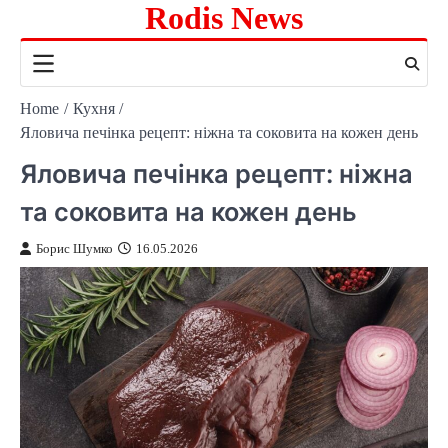
Rodis News
Skip
to
content
Home
Кухня
Яловича печінка рецепт: ніжна та соковита на кожен день
Яловича печінка рецепт: ніжна
та соковита на кожен день
Борис Шумко
16.05.2026