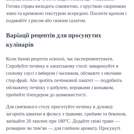
Готова страва виходить соковитою, з хрусткою скоринкою
зовні та кремовою текстурою всередині. Посипте кропом і
подавайте з рисом або свіжим салатом.
Варіації рецептів для просунутих
кулінарів
Коли базові рецепти освоєні, час експериментувати.
Спробуйте печінку в азиатському стилі: замаринуйте в
соєвому соусі з імбиром і часником, обсмажте з овочами
стир-фрай. Або зробіть печінковий паштет — подрібніть
обсмажену печінку з цибулею, вершками і коньяком,
пробийте блендером до шовковистості.
Для святкового столу приготуйте печінку в духовці:
загорніть шматки в фольгу з травами, грибами та беконом,
запікайте 20 хвилин при 180°C. Додайте свіжі трави —
розмарин чи тим’ян — для глибини аромату. Просунуті