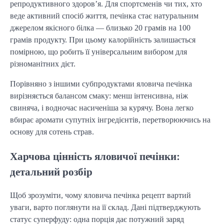
репродуктивного здоров’я. Для спортсменів чи тих, хто
веде активний спосіб життя, печінка стає натуральним
джерелом якісного білка — близько 20 грамів на 100
грамів продукту. При цьому калорійність залишається
помірною, що робить її універсальним вибором для
різноманітних дієт.
Порівняно з іншими субпродуктами яловича печінка
вирізняється балансом смаку: менш інтенсивна, ніж
свиняча, і водночас насиченіша за курячу. Вона легко
вбирає аромати супутніх інгредієнтів, перетворюючись на
основу для сотень страв.
Харчова цінність яловичої печінки:
детальний розбір
Щоб зрозуміти, чому яловича печінка рецепт вартий
уваги, варто поглянути на її склад. Дані підтверджують
статус суперфуду: одна порція дає потужний заряд