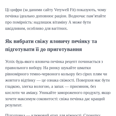
Ці цифри (за даними сайту Verywell Fit) показують, чому
печінка ідеально доповнює раціон. Водночас пам’ятайте
про помірність: надлишок вітаміну А може бути
шкідливим, особливо для вагітних.
Як вибрати свіжу яловичу печінку та
підготувати її до приготування
Успіх будь-якого яловича печінка рецепт починається з
правильного вибору. На ринку шукайте шматки
рівномірного темно-червоного кольору без сірих плям чи
жовтого відтінку — це ознака свіжості. Поверхня має бути
гладкою, злегка вологою, а запах — приємним, без
кислоти чи аміаку. Уникайте замороженого продукту, якщо
хочете максимум соковитості: свіжа печінка дає кращий
результат.
Підготовка — ключовий етап для ніжності. Спочатку