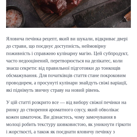
Яловича печінка рецепт, який ви шукали, відкриває двері
до страви, що поєднує доступність, неймовірну
поживність і справжню кулінарну магію. Цей субпродукт,
часто недооцінений, перетворюється на делікатес, коли
знаєш секрети: від правильної підготовки до тонкощів
обсмажування. Для початківців стаття стане покроковим
проводирем, а просунуті кулінари знайдуть свіжі варіації,
які піднімуть звичну страву на новий рівень.
У цій статті розкрито все — від вибору свіжої печінки на
ринку до створення ароматного соусу, який обволікає
кожен шматочок. Ви дізнаєтесь, чому замочування в
молоці робить текстуру шовковистою, як уникнути гіркоти
і жорсткості, а також як поєднати яловичу печінку з