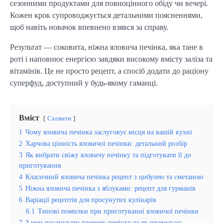
сезонними продуктами для повноцінного обіду чи вечері.
Кожен крок супроводжується детальними поясненнями,
щоб навіть новачок впевнено взявся за справу.
Результат — соковита, ніжна яловича печінка, яка тане в
роті і наповнює енергією завдяки високому вмісту заліза та
вітамінів. Це не просто рецепт, а спосіб додати до раціону
суперфуд, доступний у будь-якому гаманці.
Вміст
Сховати
1
Чому яловича печінка заслуговує місця на вашій кухні
2
Харчова цінність яловичої печінки: детальний розбір
3
Як вибрати свіжу яловичу печінку та підготувати її до
приготування
4
Класичний яловича печінка рецепт з цибулею та сметаною
5
Ніжна яловича печінка з яблуками: рецепт для гурманів
6
Варіації рецептів для просунутих кулінарів
6.1
Типові помилки при приготуванні яловичої печінки
7
З чим поєднувати яловичу печінку та як правильно