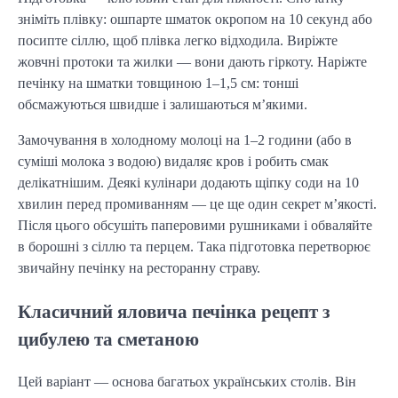
зніміть плівку: ошпарте шматок окропом на 10 секунд або
посипте сіллю, щоб плівка легко відходила. Виріжте
жовчні протоки та жилки — вони дають гіркоту. Наріжте
печінку на шматки товщиною 1–1,5 см: тонші
обсмажуються швидше і залишаються м’якими.
Замочування в холодному молоці на 1–2 години (або в
суміші молока з водою) видаляє кров і робить смак
делікатнішим. Деякі кулінари додають щіпку соди на 10
хвилин перед промиванням — це ще один секрет м’якості.
Після цього обсушіть паперовими рушниками і обваляйте
в борошні з сіллю та перцем. Така підготовка перетворює
звичайну печінку на ресторанну страву.
Класичний яловича печінка рецепт з
цибулею та сметаною
Цей варіант — основа багатьох українських столів. Він