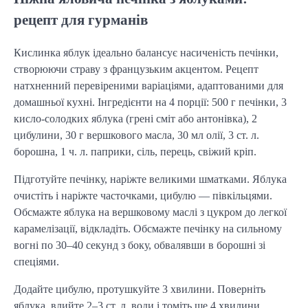
рецепт для гурманів
Кислинка яблук ідеально балансує насиченість печінки,
створюючи страву з французьким акцентом. Рецепт
натхненний перевіреними варіаціями, адаптованими для
домашньої кухні. Інгредієнти на 4 порції: 500 г печінки, 3
кисло-солодких яблука (грені сміт або антонівка), 2
цибулини, 30 г вершкового масла, 30 мл олії, 3 ст. л.
борошна, 1 ч. л. паприки, сіль, перець, свіжий кріп.
Підготуйте печінку, наріжте великими шматками. Яблука
очистіть і наріжте часточками, цибулю — півкільцями.
Обсмажте яблука на вершковому маслі з цукром до легкої
карамелізації, відкладіть. Обсмажте печінку на сильному
вогні по 30–40 секунд з боку, обвалявши в борошні зі
спеціями.
Додайте цибулю, протушкуйте 3 хвилини. Поверніть
яблука, влийте 2–3 ст. л. води і томіть ще 4 хвилини.