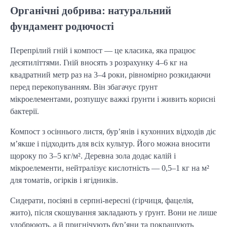
Органічні добрива: натуральний
фундамент родючості
Перепрілий гній і компост — це класика, яка працює 
десятиліттями. Гній вносять з розрахунку 4–6 кг на 
квадратний метр раз на 3–4 роки, рівномірно розкидаючи 
перед перекопуванням. Він збагачує ґрунт 
мікроелементами, розпушує важкі ґрунти і живить корисні 
бактерії.
Компост з осіннього листя, бур’янів і кухонних відходів діє 
м’якше і підходить для всіх культур. Його можна вносити 
щороку по 3–5 кг/м². Деревна зола додає калій і 
мікроелементи, нейтралізує кислотність — 0,5–1 кг на м² 
для томатів, огірків і ягідників.
Сидерати, посіяні в серпні-вересні (гірчиця, фацелія, 
жито), після скошування закладають у ґрунт. Вони не лише 
удобрюють, а й пригнічують бур’яни та покращують 