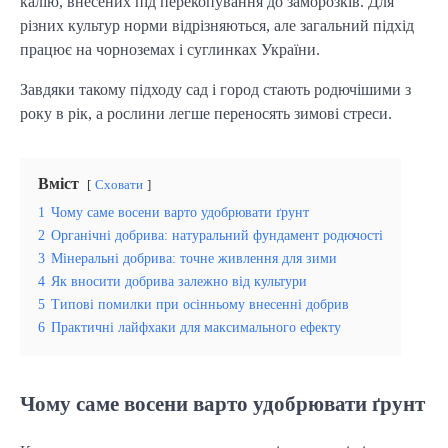
калію, внесених під перекопування до заморозків. Для 
різних культур норми відрізняються, але загальний підхід 
працює на чорноземах і суглинках України.
Завдяки такому підходу сад і город стають родючішими з 
року в рік, а рослини легше переносять зимові стреси.
Вміст
Сховати
1
Чому саме восени варто удобрювати ґрунт
2
Органічні добрива: натуральний фундамент родючості
3
Мінеральні добрива: точне живлення для зими
4
Як вносити добрива залежно від культури
5
Типові помилки при осінньому внесенні добрив
6
Практичні лайфхаки для максимального ефекту
Чому саме восени варто удобрювати ґрунт