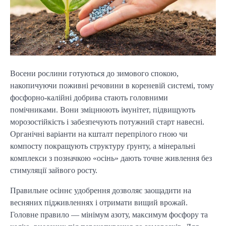
Восени рослини готуються до зимового спокою, 
накопичуючи поживні речовини в кореневій системі, тому 
фосфорно-калійні добрива стають головними 
помічниками. Вони зміцнюють імунітет, підвищують 
морозостійкість і забезпечують потужний старт навесні. 
Органічні варіанти на кшталт перепрілого гною чи 
компосту покращують структуру ґрунту, а мінеральні 
комплекси з позначкою «осінь» дають точне живлення без 
стимуляції зайвого росту.
Правильне осіннє удобрення дозволяє заощадити на 
весняних підживленнях і отримати вищий врожай. 
Головне правило — мінімум азоту, максимум фосфору та 