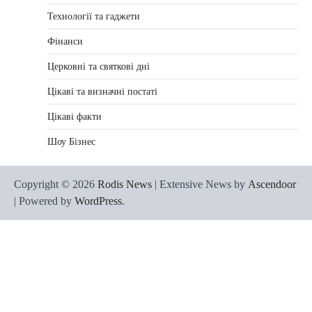
Технології та гаджети
Фінанси
Церковні та святкові дні
Цікаві та визначні постаті
Цікаві факти
Шоу Бізнес
Copyright © 2026
Rodis News
| Extensive News by
Ascendoor
| Powered by
WordPress
.