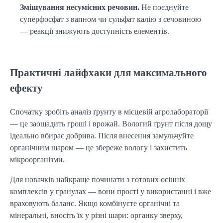
Змішування несумісних речовин.
 Не поєднуйте 
суперфосфат з вапном чи сульфат калію з сечовиною 
— реакції знижують доступність елементів.
Практичні лайфхаки для максимального
ефекту
Спочатку зробіть аналіз ґрунту в місцевій агролабораторії 
— це заощадить гроші і врожай. Вологий ґрунт після дощу 
ідеально вбирає добрива. Після внесення замульчуйте 
органічним шаром — це збереже вологу і захистить 
мікроорганізми.
Для новачків найкраще починати з готових осінніх 
комплексів у гранулах — вони прості у використанні і вже 
враховують баланс. Якщо комбінуєте органічні та 
мінеральні, вносіть їх у різні шари: органку зверху, 