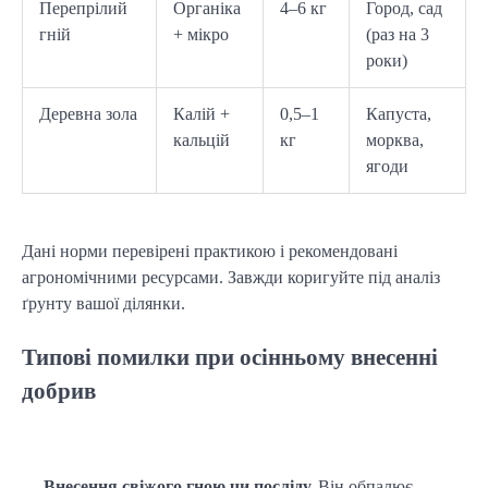
Перепрілий
Органіка
4–6 кг
Город, сад
гній
+ мікро
(раз на 3
роки)
Деревна зола
Калій +
0,5–1
Капуста,
кальцій
кг
морква,
ягоди
Дані норми перевірені практикою і рекомендовані 
агрономічними ресурсами. Завжди коригуйте під аналіз 
ґрунту вашої ділянки.
Типові помилки при осінньому внесенні
добрив
Внесення свіжого гною чи посліду.
 Він обпалює 