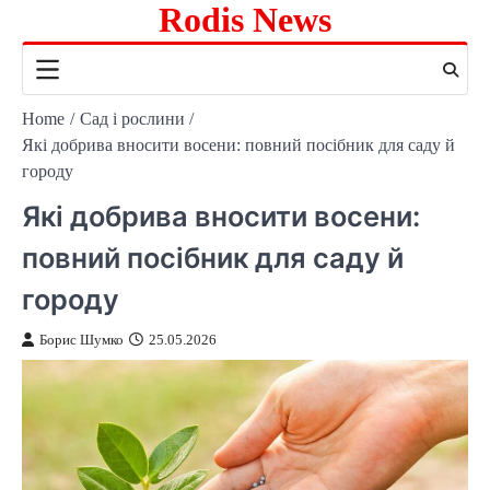
Rodis News
Skip
to
content
Home
Сад і рослини
Які добрива вносити восени: повний посібник для саду й
городу
Які добрива вносити восени:
повний посібник для саду й
городу
Борис Шумко
25.05.2026