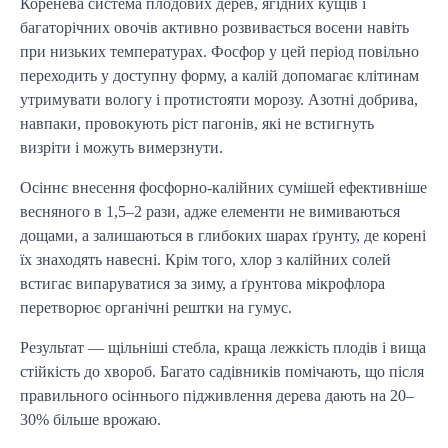
Коренева система плодових дерев, ягідних кущів і 
багаторічних овочів активно розвивається восени навіть 
при низьких температурах. Фосфор у цей період повільно 
переходить у доступну форму, а калій допомагає клітинам 
утримувати вологу і протистояти морозу. Азотні добрива, 
навпаки, провокують ріст пагонів, які не встигнуть 
визріти і можуть вимерзнути.
Осіннє внесення фосфорно-калійних сумішей ефективніше 
весняного в 1,5–2 рази, адже елементи не вимиваються 
дощами, а залишаються в глибоких шарах ґрунту, де корені 
їх знаходять навесні. Крім того, хлор з калійних солей 
встигає випаруватися за зиму, а ґрунтова мікрофлора 
перетворює органічні рештки на гумус.
Результат — щільніші стебла, краща лежкість плодів і вища 
стійкість до хвороб. Багато садівників помічають, що після 
правильного осіннього підживлення дерева дають на 20–
30% більше врожаю.