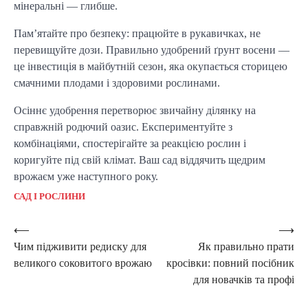
мінеральні — глибше.
Пам’ятайте про безпеку: працюйте в рукавичках, не 
перевищуйте дози. Правильно удобрений ґрунт восени — 
це інвестиція в майбутній сезон, яка окупається сторицею 
смачними плодами і здоровими рослинами.
Осіннє удобрення перетворює звичайну ділянку на 
справжній родючий оазис. Експериментуйте з 
комбінаціями, спостерігайте за реакцією рослин і 
коригуйте під свій клімат. Ваш сад віддячить щедрим 
врожаєм уже наступного року.
САД І РОСЛИНИ
Post
⟵
⟶
Чим підживити редиску для
Як правильно прати
navigation
великого соковитого врожаю
кросівки: повний посібник
для новачків та профі