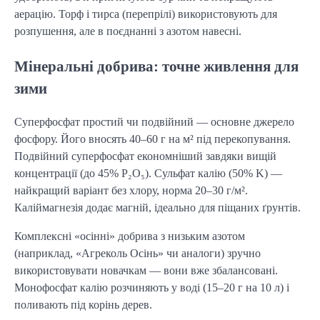
аерацію. Торф і тирса (перепрілі) використовують для 
розпушення, але в поєднанні з азотом навесні.
Мінеральні добрива: точне живлення для
зими
Суперфосфат простий чи подвійний — основне джерело 
фосфору. Його вносять 40–60 г на м² під перекопування. 
Подвійний суперфосфат економніший завдяки вищій 
концентрації (до 45% P₂O₅). Сульфат калію (50% K) — 
найкращий варіант без хлору, норма 20–30 г/м². 
Каліймагнезія додає магній, ідеально для піщаних ґрунтів.
Комплексні «осінні» добрива з низьким азотом 
(наприклад, «Агреколь Осінь» чи аналоги) зручно 
використовувати новачкам — вони вже збалансовані. 
Монофосфат калію розчиняють у воді (15–20 г на 10 л) і 
поливають під корінь дерев.