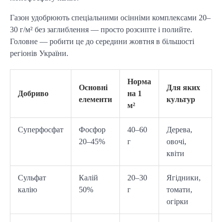
Газон удобрюють спеціальними осінніми комплексами 20–
30 г/м² без заглиблення — просто розсипте і полийте. 
Головне — робити це до середини жовтня в більшості 
регіонів України.
Норма
Основні
Для яких
Добриво
на 1
елементи
культур
м²
Суперфосфат
Фосфор
40–60
Дерева,
20–45%
г
овочі,
квіти
Сульфат
Калій
20–30
Ягідники,
калію
50%
г
томати,
огірки