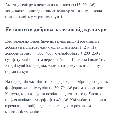
Аміачну селітру в невеликих кількостях (15–20 г/м²) 
допускають лише для озимих культур чи газону — вона 
працює навіть у мерзлому ґрунті.
Як вносити добрива залежно від культури
Для плодових дерев (яблуні, груші, вишні) розкидайте 
добрива в пристовбурних колах діаметром 1–2 м. На 
доросле дерево — 300–400 г суперфосфату + 200–250 г 
сульфату калію, потім перекопайте на 15–20 см і полийте. 
Ягідні кущі (смородина, малина) отримують половину 
норми на кущ.
На городі під час підготовки грядок рівномірно розподіліть 
фосфорно-калійну суміш по 50–70 г/м² разом з органкою. 
Капуста, морква, буряк особливо вдячні за золу. Часник і 
цибуля люблять суперфосфат 40 г/м². Квіти-багаторічники 
(троянди, півонії) підживлюють рідким розчином 
монофосфату калію.