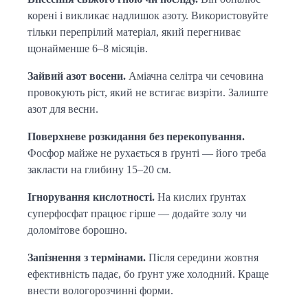
корені і викликає надлишок азоту. Використовуйте 
тільки перепрілий матеріал, який перегниває 
щонайменше 6–8 місяців.
Зайвий азот восени.
 Аміачна селітра чи сечовина 
провокують ріст, який не встигає визріти. Залиште 
азот для весни.
Поверхневе розкидання без перекопування.
Фосфор майже не рухається в ґрунті — його треба 
закласти на глибину 15–20 см.
Ігнорування кислотності.
 На кислих ґрунтах 
суперфосфат працює гірше — додайте золу чи 
доломітове борошно.
Запізнення з термінами.
 Після середини жовтня 
ефективність падає, бо ґрунт уже холодний. Краще 
внести вологорозчинні форми.