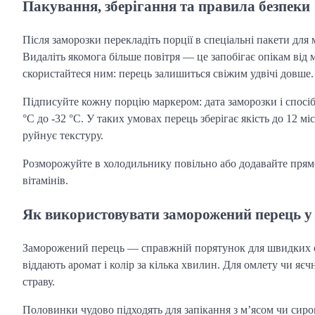
Пакування, зберігання та правила безпеки
Після заморозки перекладіть порції в спеціальні пакети дл
Видаліть якомога більше повітря — це запобігає опікам від м
скористайтеся ним: перець залишиться свіжим удвічі довше.
Підписуйте кожну порцію маркером: дата заморозки і спосі
°C до -32 °C. У таких умовах перець зберігає якість до 12
руйнує текстуру.
Розморожуйте в холодильнику повільно або додавайте прямо 
вітамінів.
Як використовувати заморожений перець у 
Заморожений перець — справжній порятунок для швидких о
віддають аромат і колір за кілька хвилин. Для омлету чи яєч
страву.
Половинки чудово підходять для запікання з м’ясом чи сиро