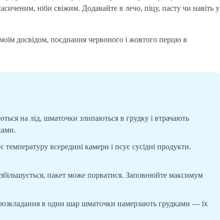
иченим, ніби свіжим. Додавайте в лечо, піцу, пасту чи навіть у
 моїм досвідом, поєднання червоного і жовтого перцю в
ься на лід, шматочки злипаються в грудку і втрачають
ками.
 температуру всередині камери і псує сусідні продукти.
 збільшується, пакет може порватися. Заповнюйте максимум
розкладання в один шар шматочки намерзають грудками — їх