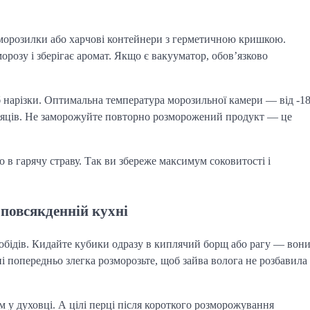
я морозилки або харчові контейнери з герметичною кришкою.
орозу і зберігає аромат. Якщо є вакууматор, обов’язково
б нарізки. Оптимальна температура морозильної камери — від -1
 місяців. Не заморожуйте повторно розморожений продукт — це
в гарячу страву. Так ви збереже максимум соковитості і
повсякденній кухні
бідів. Кидайте кубики одразу в киплячий борщ або рагу — вон
ні попередньо злегка розморозьте, щоб зайва волога не розбавила
м у духовці. А цілі перці після короткого розморожування