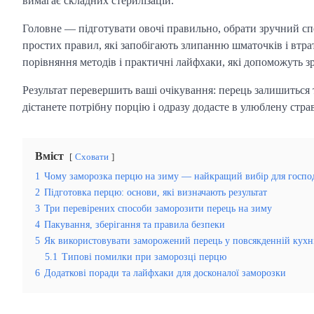
вимагає складних стерилізацій.
Головне — підготувати овочі правильно, обрати зручний сп
простих правил, які запобігають злипанню шматочків і втраті 
порівняння методів і практичні лайфхаки, які допоможуть 
Результат перевершить ваші очікування: перець залишиться 
дістанете потрібну порцію і одразу додасте в улюблену стр
Вміст
Сховати
1
Чому заморозка перцю на зиму — найкращий вибір для госпо
2
Підготовка перцю: основи, які визначають результат
3
Три перевірених способи заморозити перець на зиму
4
Пакування, зберігання та правила безпеки
5
Як використовувати заморожений перець у повсякденній кухн
5.1
Типові помилки при заморозці перцю
6
Додаткові поради та лайфхаки для досконалої заморозки