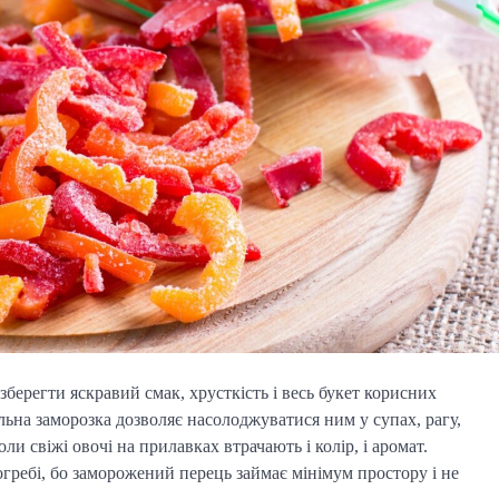
берегти яскравий смак, хрусткість і весь букет корисних
на заморозка дозволяє насолоджуватися ним у супах, рагу,
и свіжі овочі на прилавках втрачають і колір, і аромат.
огребі, бо заморожений перець займає мінімум простору і не