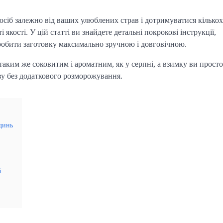
осіб залежно від ваших улюблених страв і дотримуватися кількох
якості. У цій статті ви знайдете детальні покрокові інструкції,
зробити заготовку максимально зручною і довговічною.
таким же соковитим і ароматним, як у серпні, а взимку ви просто
аву без додаткового розморожування.
динь
і