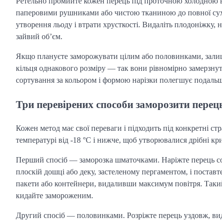
Ретельно промийте кожен перець під проточною холодною 
паперовими рушниками або чистою тканиною до повної сухо
утворення льоду і втрати хрусткості. Видаліть плодоніжку, н
зайвий об’єм.
Якщо плануєте заморожувати цілим або половинками, залишт
кільця однакового розміру — так вони рівномірно замерзнуть
сортування за кольором і формою нарізки полегшує подаль
Три перевірених способи заморозити перец
Кожен метод має свої переваги і підходить під конкретні 
температурі від -18 °C і нижче, щоб утворювалися дрібні кр
Перший спосіб — заморозка шматочками. Наріжте перець со
плоскій дошці або деку, застеленому пергаментом, і поставт
пакети або контейнери, видаливши максимум повітря. Такий
кидайте замороженим.
Другий спосіб — половинками. Розріжте перець уздовж, видал