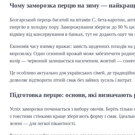
Чому заморозка перцю на зиму — найкращи
Болгарський перець багатий на вітамін С, бета-каротин, ант
енергію в холодну пору. Заморожування зберігає до 90 % ци
відміну від консервування в банках, тут не додають оцет чи
Економія часу взимку вражає: замість щоденних походів на
морозилку. Один сезонний врожай може забезпечити родину 
колір — червоний залишається насиченим, жовтий — соняч
Це особливо актуально для українських сімей, де традиційн
дозволяє відтворити літній смак без зайвих зусиль і витрат.
Підготовка перцю: основи, які визначають 
Успіх заморозки починається з вибору овочів. Беріть тільки 
з товстими стінками краще зберігають форму і смак. Ідеально
зелені — для легкої пікантності.