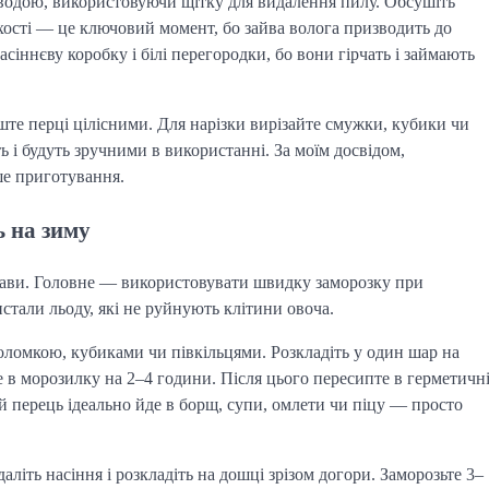
водою, використовуючи щітку для видалення пилу. Обсушіть
сті — це ключовий момент, бо зайва волога призводить до
асіннєву коробку і білі перегородки, бо вони гірчать і займають
е перці цілісними. Для нарізки вирізайте смужки, кубики чи
 і будуть зручними в використанні. За моїм досвідом,
ше приготування.
ь на зиму
страви. Головне — використовувати швидку заморозку при
истали льоду, які не руйнують клітини овоча.
ломкою, кубиками чи півкільцями. Розкладіть у один шар на
е в морозилку на 2–4 години. Після цього пересипте в герметичн
 перець ідеально йде в борщ, супи, омлети чи піцу — просто
іть насіння і розкладіть на дошці зрізом догори. Заморозьте 3–