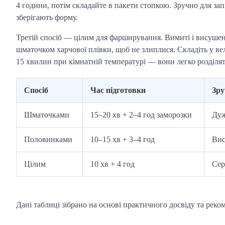
4 години, потім складайте в пакети стопкою. Зручно для з
зберігають форму.
Третій спосіб — цілим для фарширування. Вимиті і висушені
шматочком харчової плівки, щоб не злиплися. Складіть у в
15 хвилин при кімнатній температурі — вони легко розділять
Спосіб
Час підготовки
Зру
Шматочками
15–20 хв + 2–4 год заморозки
Дуж
Половинками
10–15 хв + 3–4 год
Вис
Цілим
10 хв + 4 год
Сер
Дані таблиці зібрано на основі практичного досвіду та реко