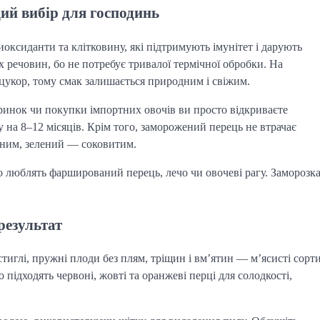
й вибір для господинь
иоксиданти та клітковину, які підтримують імунітет і дарують
х речовин, бо не потребує тривалої термічної обробки. На
 цукор, тому смак залишається природним і свіжим.
 ринок чи покупки імпортних овочів ви просто відкриваєте
на 8–12 місяців. Крім того, заморожений перець не втрачає
ним, зелений — соковитим.
о люблять фарширований перець, лечо чи овочеві рагу. Заморозк
результат
стиглі, пружні плоди без плям, тріщин і вм’ятин — м’ясисті сорт
 підходять червоні, жовті та оранжеві перці для солодкості,