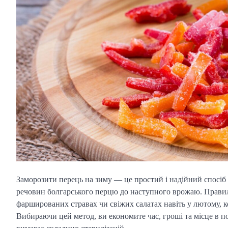
Заморозити перець на зиму — це простий і надійний спосіб з
речовин болгарського перцю до наступного врожаю. Правиль
фаршированих стравах чи свіжих салатах навіть у лютому, кол
Вибираючи цей метод, ви економите час, гроші та місце в п