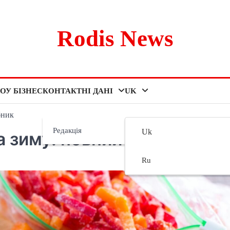
Rodis News
ОУ БІЗНЕС
КОНТАКТНІ ДАНІ
UK
бник
Редакція
Uk
 зиму: повний посібник
Ru