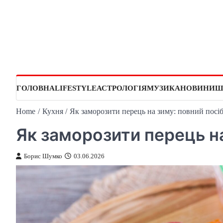
Skip
to
content
ГОЛОВНА
LIFESTYLE
АСТРОЛОГІЯ
МУЗИКА
НОВИНИ
Ш
Home
Кухня
Як заморозити перець на зиму: повний посі
Як заморозити перець на
Борис Шумко
03.06.2026