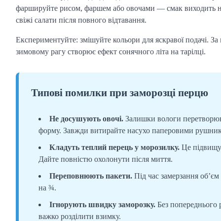
фаршируйте рисом, фаршем або овочами — смак виходить нас
свіжі салати після повного відтавання.
Експериментуйте: змішуйте кольори для яскравої подачі. За
зимовому рагу створює ефект сонячного літа на тарілці.
Типові помилки при заморозці перцю
Не досушують овочі.
Залишки вологи перетворюют
форму. Завжди витирайте насухо паперовими рушни
Кладуть теплий перець у морозилку.
Це підвищує
Дайте повністю охолонути після миття.
Переповнюють пакети.
Під час замерзання об’єм
на ¾.
Ігнорують швидку заморозку.
Без попереднього 
важко розділити взимку.