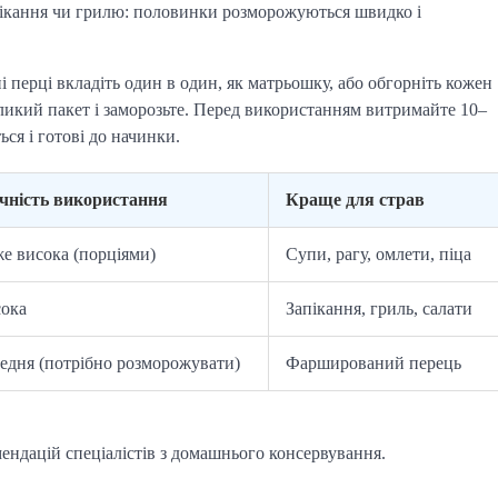
апікання чи грилю: половинки розморожуються швидко і
 перці вкладіть один в один, як матрьошку, або обгорніть кожен
еликий пакет і заморозьте. Перед використанням витримайте 10–
ся і готові до начинки.
чність використання
Краще для страв
е висока (порціями)
Супи, рагу, омлети, піца
ока
Запікання, гриль, салати
едня (потрібно розморожувати)
Фарширований перець
мендацій спеціалістів з домашнього консервування.