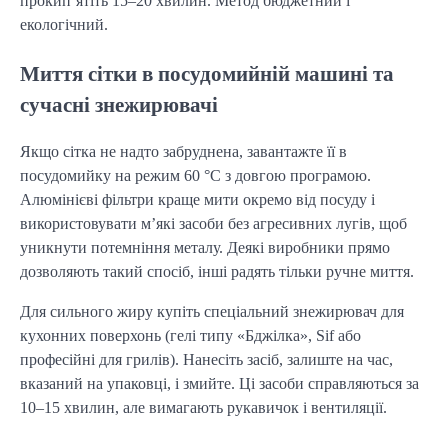
прокип’ятіть 15–20 хвилин. Метод бюджетний і
екологічний.
Миття сітки в посудомийній машині та
сучасні знежирювачі
Якщо сітка не надто забруднена, завантажте її в
посудомийку на режим 60 °C з довгою програмою.
Алюмінієві фільтри краще мити окремо від посуду і
використовувати м’які засоби без агресивних лугів, щоб
уникнути потемніння металу. Деякі виробники прямо
дозволяють такий спосіб, інші радять тільки ручне миття.
Для сильного жиру купіть спеціальний знежирювач для
кухонних поверхонь (гелі типу «Бджілка», Sif або
професійні для грилів). Нанесіть засіб, залиште на час,
вказаний на упаковці, і змийте. Ці засоби справляються за
10–15 хвилин, але вимагають рукавичок і вентиляції.