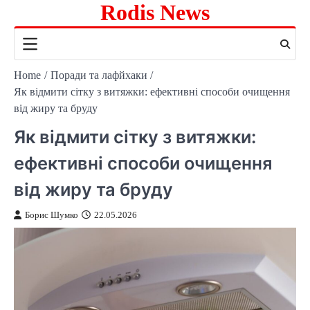
Rodis News
Skip
to
content
Home
Поради та лафйхаки
Як відмити сітку з витяжки: ефективні способи очищення
від жиру та бруду
Як відмити сітку з витяжки:
ефективні способи очищення
від жиру та бруду
Борис Шумко
22.05.2026