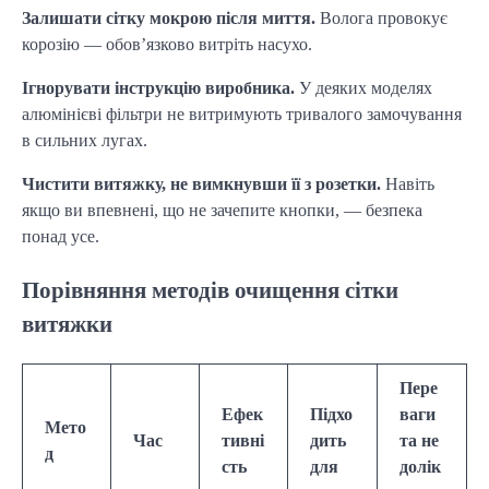
Залишати сітку мокрою після миття.
Волога провокує
корозію — обов’язково витріть насухо.
Ігнорувати інструкцію виробника.
У деяких моделях
алюмінієві фільтри не витримують тривалого замочування
в сильних лугах.
Чистити витяжку, не вимкнувши її з розетки.
Навіть
якщо ви впевнені, що не зачепите кнопки, — безпека
понад усе.
Порівняння методів очищення сітки
витяжки
Пере
Ефек
Підхо
ваги
Мето
Час
тивні
дить
та не
д
сть
для
долік