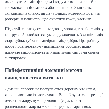
охолонути. Зніміть фільтр за інструкцією — зазвичай він
тримається на фіксаторах або гвинтиках. Якщо сітка
складається з кількох шарів (у деяких моделях їх до п’яти),
розберіть її повністю, щоб очистити кожну частину.
Підготуйте велику ємність: деко з духовки, таз або глибоку
каструлю. Знадобляться гумові рукавички, м’яка щітка або
стара зубна, губка та ганчірки з мікрофібри. Працюйте у
добре провітрюваному приміщенні, особливо якщо
плануєте використовувати нашатирний спирт чи сильні
знежирювачі.
Найефективніші домашні методи
очищення сітки витяжки
Домашні способи не поступаються дорогим хімікатам,
якщо правильно їх застосувати. Вони базуються на реакції
омилення жиру: лужні речовини (сода, мило)
розщеплюють жир на мило і гліцерин, а гаряча вода