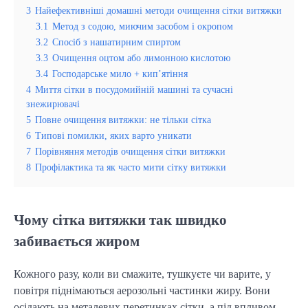
3
Найефективніші домашні методи очищення сітки витяжки
3.1
Метод з содою, миючим засобом і окропом
3.2
Спосіб з нашатирним спиртом
3.3
Очищення оцтом або лимонною кислотою
3.4
Господарське мило + кип’ятіння
4
Миття сітки в посудомийній машині та сучасні
знежирювачі
5
Повне очищення витяжки: не тільки сітка
6
Типові помилки, яких варто уникати
7
Порівняння методів очищення сітки витяжки
8
Профілактика та як часто мити сітку витяжки
Чому сітка витяжки так швидко
забивається жиром
Кожного разу, коли ви смажите, тушкуєте чи варите, у
повітря піднімаються аерозольні частинки жиру. Вони
осідають на металевих перетинках сітки, а під впливом