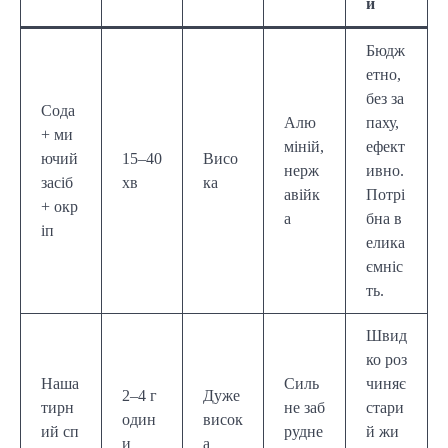
и
Бюдж
етно,
без за
Сода
Алю
паху,
+ ми
міній,
ефект
ючий
15–40
Висо
нерж
ивно.
засіб
хв
ка
авійк
Потрі
+ окр
а
бна в
іп
елика
ємніс
ть.
Швид
ко роз
Наша
Силь
чиняє
2–4 г
Дуже
тирн
не заб
стари
один
висок
ий сп
рудне
й жи
и
а