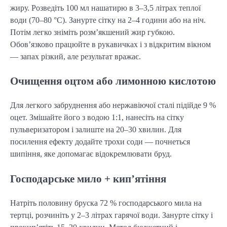
жиру. Розведіть 100 мл нашатирю в 3–3,5 літрах теплої
води (70–80 °C). Занурте сітку на 2–4 години або на ніч.
Потім легко зніміть розм’якшений жир губкою.
Обов’язково працюйте в рукавичках і з відкритим вікном
— запах різкий, але результат вражає.
Очищення оцтом або лимонною кислотою
Для легкого забруднення або нержавіючої сталі підійде 9 %
оцет. Змішайте його з водою 1:1, нанесіть на сітку
пульверизатором і залиште на 20–30 хвилин. Для
посилення ефекту додайте трохи соди — почнеться
шипіння, яке допомагає відокремлювати бруд.
Господарське мило + кип’ятіння
Натріть половину бруска 72 % господарського мила на
тертці, розчиніть у 2–3 літрах гарячої води. Занурте сітку і