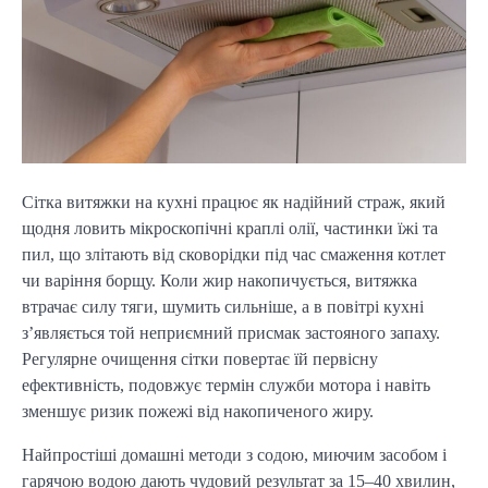
Сітка витяжки на кухні працює як надійний страж, який
щодня ловить мікроскопічні краплі олії, частинки їжі та
пил, що злітають від сковорідки під час смаження котлет
чи варіння борщу. Коли жир накопичується, витяжка
втрачає силу тяги, шумить сильніше, а в повітрі кухні
з’являється той неприємний присмак застояного запаху.
Регулярне очищення сітки повертає їй первісну
ефективність, подовжує термін служби мотора і навіть
зменшує ризик пожежі від накопиченого жиру.
Найпростіші домашні методи з содою, миючим засобом і
гарячою водою дають чудовий результат за 15–40 хвилин,