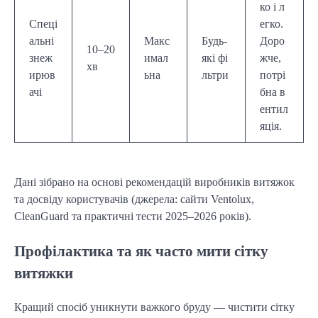
ко і л
Спеці
егко.
альні
Макс
Будь-
Доро
10–20
знеж
имал
які фі
жче,
хв
ирюв
ьна
льтри
потрі
ачі
бна в
ентил
яція.
Дані зібрано на основі рекомендацій виробників витяжок
та досвіду користувачів (джерела: сайти Ventolux,
CleanGuard та практичні тести 2025–2026 років).
Профілактика та як часто мити сітку
витяжки
Кращий спосіб уникнути важкого бруду — чистити сітку