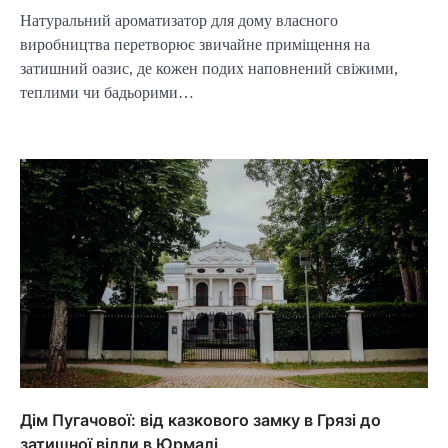
Натуральний ароматизатор для дому власного
виробництва перетворює звичайне приміщення на
затишний оазис, де кожен подих наповнений свіжими,
теплими чи бадьорими…
Дім Пугачової: від казкового замку в Грязі до
затишної вілли в Юрмалі