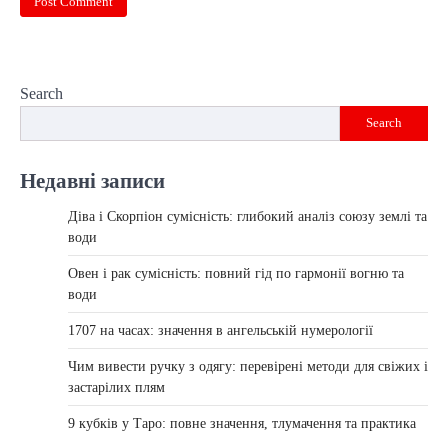
Search
Search
Недавні записи
Діва і Скорпіон сумісність: глибокий аналіз союзу землі та
води
Овен і рак сумісність: повний гід по гармонії вогню та
води
1707 на часах: значення в ангельській нумерології
Чим вивести ручку з одягу: перевірені методи для свіжих і
застарілих плям
9 кубків у Таро: повне значення, тлумачення та практика