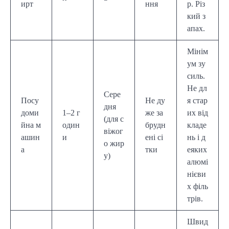
ирт
ння
р. Різ
кий з
апах.
Мінім
ум зу
силь.
Не дл
Сере
Посу
Не ду
я стар
дня
доми
1–2 г
же за
их від
(для с
йна м
один
брудн
кладе
віжог
ашин
и
ені сі
нь і д
о жир
а
тки
еяких
у)
алюмі
нієви
х філь
трів.
Швид