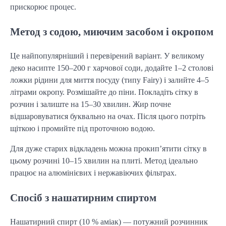
прискорює процес.
Метод з содою, миючим засобом і окропом
Це найпопулярніший і перевірений варіант. У великому
деко насипте 150–200 г харчової соди, додайте 1–2 столові
ложки рідини для миття посуду (типу Fairy) і залийте 4–5
літрами окропу. Розмішайте до піни. Покладіть сітку в
розчин і залиште на 15–30 хвилин. Жир почне
відшаровуватися буквально на очах. Після цього потріть
щіткою і промийте під проточною водою.
Для дуже старих відкладень можна прокип’ятити сітку в
цьому розчині 10–15 хвилин на плиті. Метод ідеально
працює на алюмінієвих і нержавіючих фільтрах.
Спосіб з нашатирним спиртом
Нашатирний спирт (10 % аміак) — потужний розчинник