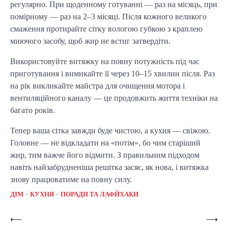
регулярно. При щоденному готуванні — раз на місяць, при
помірному — раз на 2–3 місяці. Після кожного великого
смаження протирайте сітку вологою губкою з краплею
миючого засобу, щоб жир не встиг затвердіти.
Використовуйте витяжку на повну потужність під час
приготування і вимикайте її через 10–15 хвилин після. Раз
на рік викликайте майстра для очищення мотора і
вентиляційного каналу — це продовжить життя техніки на
багато років.
Тепер ваша сітка завжди буде чистою, а кухня — свіжою.
Головне — не відкладати на «потім», бо чим старіший
жир, тим важче його відмити. З правильним підходом
навіть найзабрудненіша решітка засяє, як нова, і витяжка
знову працюватиме на повну силу.
ДІМ
КУХНЯ
ПОРАДИ ТА ЛАФЙХАКИ
Post
⟵
⟶