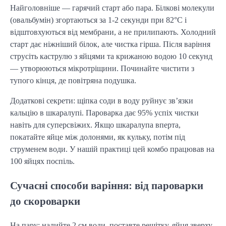
Найголовніше — гарячий старт або пара. Білкові молекули 
(овальбумін) згортаються за 1-2 секунди при 82°C і 
відштовхуються від мембрани, а не прилипають. Холодний 
старт дає ніжніший білок, але чистка гірша. Після варіння 
струсіть каструлю з яйцями та крижаною водою 10 секунд 
— утворюються мікротріщини. Починайте чистити з 
тупого кінця, де повітряна подушка.
Додаткові секрети: щіпка соди в воду руйнує зв’язки 
кальцію в шкаралупі. Пароварка дає 95% успіх чистки 
навіть для суперсвіжих. Якщо шкаралупа вперта, 
покатайте яйце між долонями, як кульку, потім під 
струменем води. У нашій практиці цей комбо працював на 
100 яйцях поспіль.
Сучасні способи варіння: від пароварки
до скороварки
На пару: налийте 2 см води, поставте решітку, яйця зверху, 