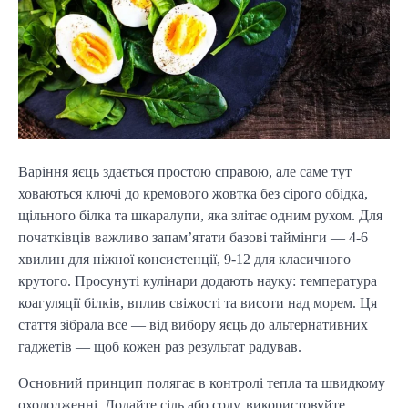
Варіння яєць здається простою справою, але саме тут 
ховаються ключі до кремового жовтка без сірого обідка, 
щільного білка та шкаралупи, яка злітає одним рухом. Для 
початківців важливо запам’ятати базові таймінги — 4-6 
хвилин для ніжної консистенції, 9-12 для класичного 
крутого. Просунуті кулінари додають науку: температура 
коагуляції білків, вплив свіжості та висоти над морем. Ця 
стаття зібрала все — від вибору яєць до альтернативних 
гаджетів — щоб кожен раз результат радував.
Основний принцип полягає в контролі тепла та швидкому 
охолодженні. Додайте сіль або соду, використовуйте 