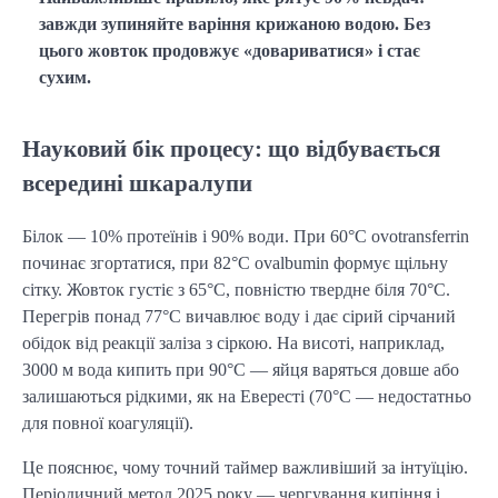
завжди зупиняйте варіння крижаною водою. Без
цього жовток продовжує «довариватися» і стає
сухим.
Науковий бік процесу: що відбувається
всередині шкаралупи
Білок — 10% протеїнів і 90% води. При 60°C ovotransferrin 
починає згортатися, при 82°C ovalbumin формує щільну 
сітку. Жовток густіє з 65°C, повністю твердне біля 70°C. 
Перегрів понад 77°C вичавлює воду і дає сірий сірчаний 
обідок від реакції заліза з сіркою. На висоті, наприклад, 
3000 м вода кипить при 90°C — яйця варяться довше або 
залишаються рідкими, як на Евересті (70°C — недостатньо 
для повної коагуляції).
Це пояснює, чому точний таймер важливіший за інтуїцію. 
Періодичний метод 2025 року — чергування кипіння і 