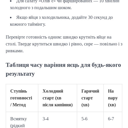
Для салату «Олів’є» чи фаршированих — 10 хвилин
холодного з подальшим шоком.
Якщо яйця з холодильника, додайте 30 секунд до
кожного таймінгу.
Перевірте готовність одним: швидко крутніть яйце на 
столі. Тверде крутиться швидко і рівно, сире — повільно і з 
ривками.
Таблиця часу варіння яєць для будь-якого
результату
Ступінь
Холодний
Гарячий
На
готовності
старт (хв
старт
пару
/ Метод
після кипіння)
(хв)
(хв)
Всмятку
3-4
5-6
6-7
(рідкий