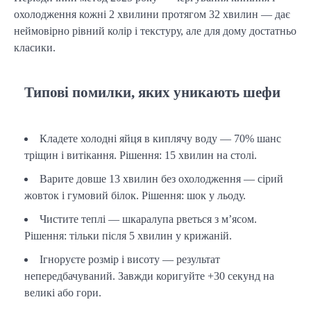
охолодження кожні 2 хвилини протягом 32 хвилин — дає 
неймовірно рівний колір і текстуру, але для дому достатньо 
класики.
Типові помилки, яких уникають шефи
Кладете холодні яйця в киплячу воду — 70% шанс
тріщин і витікання. Рішення: 15 хвилин на столі.
Варите довше 13 хвилин без охолодження — сірий
жовток і гумовий білок. Рішення: шок у льоду.
Чистите теплі — шкаралупа рветься з м’ясом.
Рішення: тільки після 5 хвилин у крижаній.
Ігноруєте розмір і висоту — результат
непередбачуваний. Завжди коригуйте +30 секунд на
великі або гори.