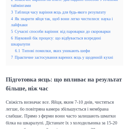
таймінгами
3
Таблиця часу варіння яєць для будь-якого результату
4
Як зварити яйця так, щоб вони легко чистилися: наука і
лайфхаки
5
Сучасні способи варіння: від пароварки до скороварки
6
Науковий бік процесу: що відбувається всередині
шкаралупи
6.1
Типові помилки, яких уникають шефи
7
Практичне застосування варених яєць у щоденній кухні
Підготовка яєць: що впливає на результат
більше, ніж час
Свіжість визначає все. Яйця, яким 7-10 днів, чистяться 
легше, бо повітряна камера збільшується і мембрана 
слабшає. Прямо з ферми вони часто залишають шматки 
білка на шкаралупі. Дістаньте їх з холодильника за 15-20 