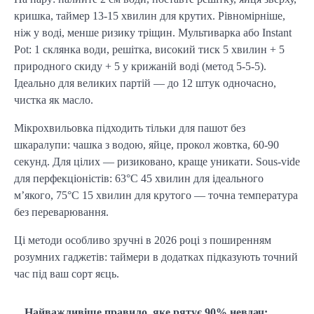
кришка, таймер 13-15 хвилин для крутих. Рівномірніше, 
ніж у воді, менше ризику тріщин. Мультиварка або Instant 
Pot: 1 склянка води, решітка, високий тиск 5 хвилин + 5 
природного скиду + 5 у крижаній воді (метод 5-5-5). 
Ідеально для великих партій — до 12 штук одночасно, 
чистка як масло.
Мікрохвильовка підходить тільки для пашот без 
шкаралупи: чашка з водою, яйце, прокол жовтка, 60-90 
секунд. Для цілих — ризиковано, краще уникати. Sous-vide 
для перфекціоністів: 63°C 45 хвилин для ідеального 
м’якого, 75°C 15 хвилин для крутого — точна температура 
без переварювання.
Ці методи особливо зручні в 2026 році з поширенням 
розумних гаджетів: таймери в додатках підказують точний 
час під ваш сорт яєць.
Найважливіше правило, яке рятує 90% невдач: