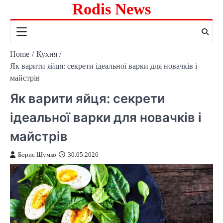
Rodis News
Skip
to
content
Home
Кухня
Як варити яйця: секрети ідеальної варки для новачків і
майстрів
Як варити яйця: секрети
ідеальної варки для новачків і
майстрів
Борис Шумко
30.05.2026