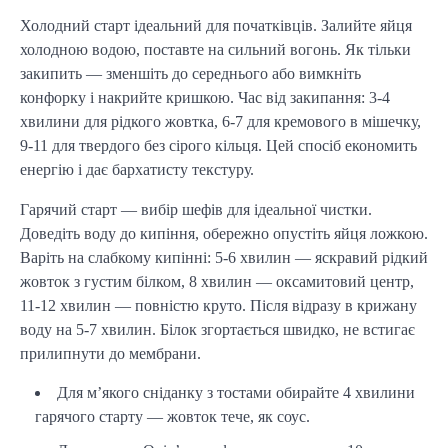
Холодний старт ідеальний для початківців. Залийте яйця 
холодною водою, поставте на сильний вогонь. Як тільки 
закипить — зменшіть до середнього або вимкніть 
конфорку і накрийте кришкою. Час від закипання: 3-4 
хвилини для рідкого жовтка, 6-7 для кремового в мішечку, 
9-11 для твердого без сірого кільця. Цей спосіб економить 
енергію і дає бархатисту текстуру.
Гарячий старт — вибір шефів для ідеальної чистки. 
Доведіть воду до кипіння, обережно опустіть яйця ложкою. 
Варіть на слабкому кипінні: 5-6 хвилин — яскравий рідкий 
жовток з густим білком, 8 хвилин — оксамитовий центр, 
11-12 хвилин — повністю круто. Після відразу в крижану 
воду на 5-7 хвилин. Білок згортається швидко, не встигає 
прилипнути до мембрани.
Для м’якого сніданку з тостами обирайте 4 хвилини
гарячого старту — жовток тече, як соус.