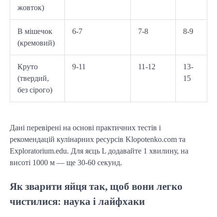
жовток)
В мішечок
6-7
7-8
8-9
(кремовий)
Круто
9-11
11-12
13-
(твердий,
15
без сірого)
Дані перевірені на основі практичних тестів і 
рекомендацій кулінарних ресурсів Klopotenko.com та 
Exploratorium.edu. Для яєць L додавайте 1 хвилину, на 
висоті 1000 м — ще 30-60 секунд.
Як зварити яйця так, щоб вони легко
чистилися: наука і лайфхаки