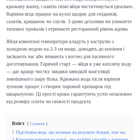
крижану ванну, і навіть свіжі яйця чиститимуться ідеально. 
Варіння яєць працює на кухні щодня: для сніданків, 
салатів, крашанок чи соусів. З цими деталями ви уникнете 
типових провалів і отримаєте ресторанний рівень вдома.
Яйця кімнатної температури кладуть у каструлю з 
холодною водою на 2-3 см вище, доводять до кипіння і 
засікають час або знімають з вогню для пасивного 
доготовування. Гарячий старт — яйця в уже киплячу воду 
— дає кращу чистку завдяки швидкій коагуляції 
зовнішнього шару білка. Крижана вода після варіння 
зупиняє процес і створює паровий прошарок під 
шкаралупою. Ці прості кроки гарантують успіх незалежно 
від розміру плити чи свіжості продукту.
Вміст
Сховати
1
Підготовка яєць: що впливає на результат більше, ніж час
2
Класичне варіння на плиті: два надійні способи з точними