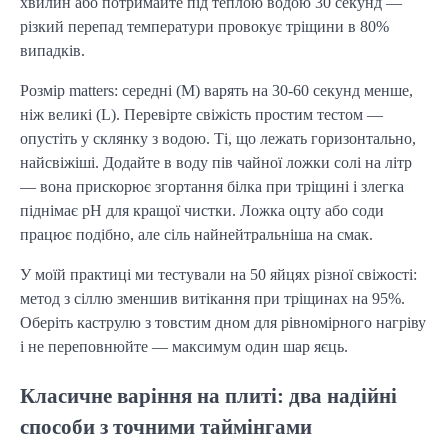
хвилин або потримайте під теплою водою 30 секунд — 
різкий перепад температури провокує тріщини в 80% 
випадків.
Розмір matters: середні (M) варять на 30-60 секунд менше, 
ніж великі (L). Перевірте свіжість простим тестом — 
опустіть у склянку з водою. Ті, що лежать горизонтально, 
найсвіжіші. Додайте в воду пів чайної ложки солі на літр 
— вона прискорює згортання білка при тріщині і злегка 
піднімає pH для кращої чистки. Ложка оцту або соди 
працює подібно, але сіль найнейтральніша на смак.
У моїй практиці ми тестували на 50 яйцях різної свіжості: 
метод з сіллю зменшив витікання при тріщинах на 95%. 
Оберіть каструлю з товстим дном для рівномірного нагріву 
і не переповнюйте — максимум один шар яєць.
Класичне варіння на плиті: два надійні
способи з точними таймінгами