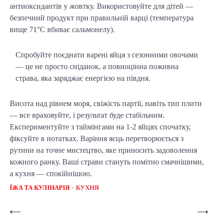
антиоксидантів у жовтку. Використовуйте для дітей — 
безпечний продукт при правильній варці (температура 
вище 71°C вбиває сальмонелу).
Спробуйте поєднати варені яйця з сезонними овочами
— це не просто сніданок, а повноцінна поживна
страва, яка заряджає енергією на півдня.
Висота над рівнем моря, свіжість партії, навіть тип плити 
— все враховуйте, і результат буде стабільним. 
Експериментуйте з таймінгами на 1-2 яйцях спочатку, 
фіксуйте в нотатках. Варіння яєць перетворюється з 
рутини на точне мистецтво, яке приносить задоволення 
кожного ранку. Ваші страви стануть помітно смачнішими, 
а кухня — спокійнішою.
ЇЖА ТА КУЛІНАРІЯ
КУХНЯ
Post
⟵
⟶