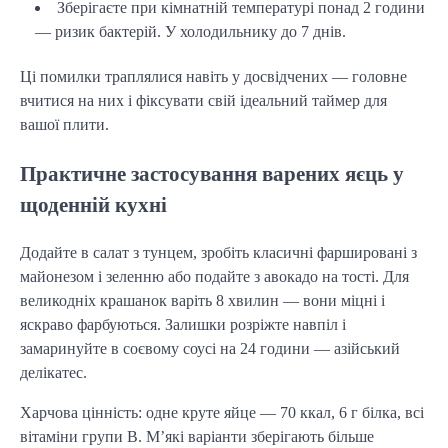
Зберігаєте при кімнатній температурі понад 2 години
— ризик бактерій. У холодильнику до 7 днів.
Ці помилки траплялися навіть у досвідчених — головне 
вчитися на них і фіксувати свій ідеальний таймер для 
вашої плити.
Практичне застосування варених яєць у
щоденній кухні
Додайте в салат з тунцем, зробіть класичні фаршировані з 
майонезом і зеленню або подайте з авокадо на тості. Для 
великодніх крашанок варіть 8 хвилин — вони міцні і 
яскраво фарбуються. Залишки розріжте навпіл і 
замаринуйте в соєвому соусі на 24 години — азійський 
делікатес.
Харчова цінність: одне круте яйце — 70 ккал, 6 г білка, всі 
вітаміни групи B. М’які варіанти зберігають більше 