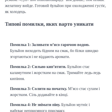
желатину вийде. Готовий бульйон при охолодженні густіє, 
як холодець.
Типові помилки, яких варто уникати
Помилка 1: Заливати м’ясо гарячою водою.
Бульйон виходить бідним на смак, бо білки швидко 
згортаються і не віддають аромати.
Помилка 2: Сильно кип’ятити.
 Бульйон стає 
каламутним і жорстким на смак. Тримайте ледь-ледь 
кипіння.
Помилка 3: Солити на початку.
 М’ясо стає сухим і 
жорстким. Сіль додавайте в кінці.
Помилка 4: Не знімати піну.
 Бульйон мутніє і 
набуває неприємного присмаку.