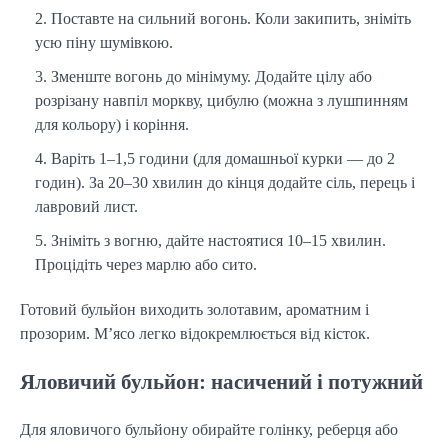
Поставте на сильний вогонь. Коли закипить, зніміть
усю піну шумівкою.
Зменште вогонь до мінімуму. Додайте цілу або
розрізану навпіл моркву, цибулю (можна з лушпинням
для кольору) і коріння.
Варіть 1–1,5 години (для домашньої курки — до 2
годин). За 20–30 хвилин до кінця додайте сіль, перець і
лавровий лист.
Зніміть з вогню, дайте настоятися 10–15 хвилин.
Процідіть через марлю або сито.
Готовий бульйон виходить золотавим, ароматним і 
прозорим. М’ясо легко відокремлюється від кісток.
Яловичий бульйон: насичений і потужний
Для яловичого бульйону обирайте голінку, реберця або 