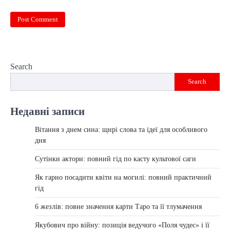
Search
Search
Недавні записи
Вітання з днем сина: щирі слова та ідеї для особливого
дня
Сутінки актори: повний гід по касту культової саги
Як гарно посадити квіти на могилі: повний практичний
гід
6 жезлів: повне значення карти Таро та її тлумачення
Якубович про війну: позиція ведучого «Поля чудес» і її