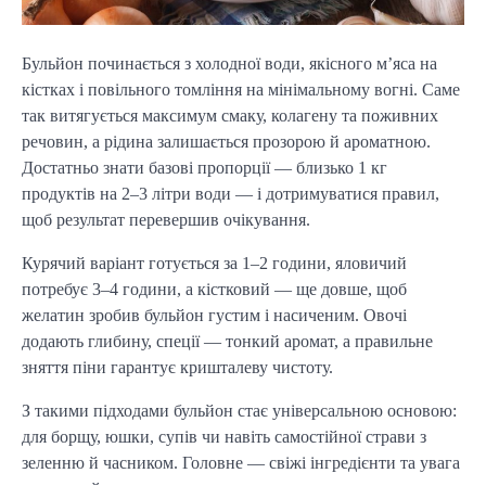
Бульйон починається з холодної води, якісного м’яса на 
кістках і повільного томління на мінімальному вогні. Саме 
так витягується максимум смаку, колагену та поживних 
речовин, а рідина залишається прозорою й ароматною. 
Достатньо знати базові пропорції — близько 1 кг 
продуктів на 2–3 літри води — і дотримуватися правил, 
щоб результат перевершив очікування.
Курячий варіант готується за 1–2 години, яловичий 
потребує 3–4 години, а кістковий — ще довше, щоб 
желатин зробив бульйон густим і насиченим. Овочі 
додають глибину, спеції — тонкий аромат, а правильне 
зняття піни гарантує кришталеву чистоту.
З такими підходами бульйон стає універсальною основою: 
для борщу, юшки, супів чи навіть самостійної страви з 
зеленню й часником. Головне — свіжі інгредієнти та увага 