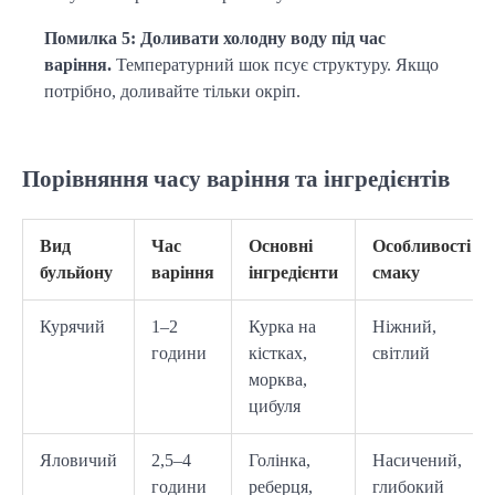
Помилка 5: Доливати холодну воду під час 
варіння.
 Температурний шок псує структуру. Якщо 
потрібно, доливайте тільки окріп.
Порівняння часу варіння та інгредієнтів
Вид
Час
Основні
Особливості
бульйону
варіння
інгредієнти
смаку
Курячий
1–2
Курка на
Ніжний,
години
кістках,
світлий
морква,
цибуля
Яловичий
2,5–4
Голінка,
Насичений,
години
реберця,
глибокий