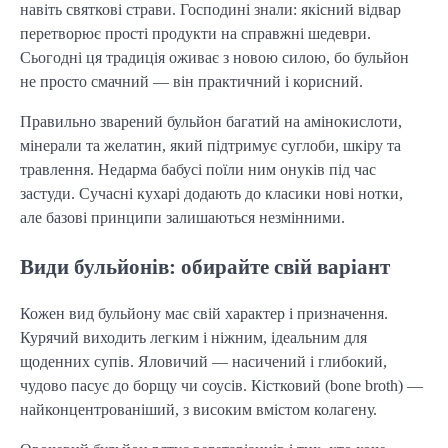
навіть святкові страви. Господині знали: якісний відвар 
перетворює прості продукти на справжні шедеври. 
Сьогодні ця традиція оживає з новою силою, бо бульйон 
не просто смачний — він практичний і корисний.
Правильно зварений бульйон багатий на амінокислоти, 
мінерали та желатин, який підтримує суглоби, шкіру та 
травлення. Недарма бабусі поїли ним онуків під час 
застуди. Сучасні кухарі додають до класики нові нотки, 
але базові принципи залишаються незмінними.
Види бульйонів: обирайте свій варіант
Кожен вид бульйону має свій характер і призначення. 
Курячий виходить легким і ніжним, ідеальним для 
щоденних супів. Яловичий — насичений і глибокий, 
чудово пасує до борщу чи соусів. Кістковий (bone broth) — 
найконцентрованіший, з високим вмістом колагену.