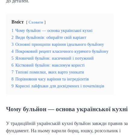
до деталей.
Вміст
Сховати
1
Чому бульйон — основа української кухні
2
Види бульйонів: обирайте свій варіант
3
Основні принципи варіння ідеального бульйону
4
Покроковий рецепт класичного курячого бульйону
5
Яловичий бульйон: насичений і потужний
6
Кістковий бульйон: максимум користі
7
Типові помилки, яких варто уникати
8
Порівняння часу варіння та інгредієнтів
9
Корисні лайфхаки для досвідчених і початківців
Чому бульйон — основа української кухні
У традиційній українській кухні бульйон завжди правив за 
фундамент. На ньому варили борщ, юшку, розсольник і 