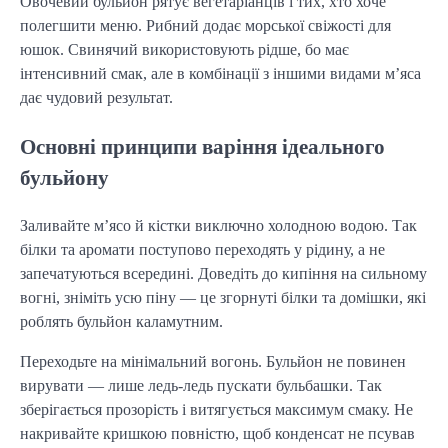
Овочевий бульйон рятує вегетаріанців і тих, хто хоче 
полегшити меню. Рибний додає морської свіжості для 
юшок. Свинячий використовують рідше, бо має 
інтенсивний смак, але в комбінації з іншими видами м’яса 
дає чудовий результат.
Основні принципи варіння ідеального
бульйону
Заливайте м’ясо й кістки виключно холодною водою. Так 
білки та аромати поступово переходять у рідину, а не 
запечатуються всередині. Доведіть до кипіння на сильному 
вогні, зніміть усю піну — це згорнуті білки та домішки, які 
роблять бульйон каламутним.
Переходьте на мінімальний вогонь. Бульйон не повинен 
вирувати — лише ледь-ледь пускати бульбашки. Так 
зберігається прозорість і витягується максимум смаку. Не 
накривайте кришкою повністю, щоб конденсат не псував 