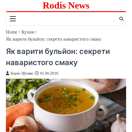
Rodis News
Skip
to
content
Home
Кухня
Як варити бульйон: секрети наваристого смаку
Як варити бульйон: секрети
наваристого смаку
Борис Шумко
01.06.2026