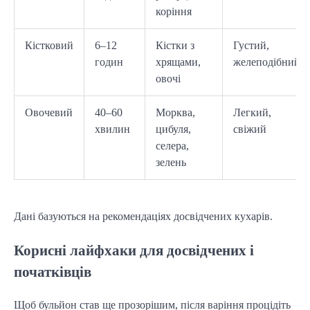
коріння
Кістковий
6–12
Кістки з
Густий,
годин
хрящами,
желеподібний
овочі
Овочевий
40–60
Морква,
Легкий,
хвилин
цибуля,
свіжий
селера,
зелень
Дані базуються на рекомендаціях досвідчених кухарів.
Корисні лайфхаки для досвідчених і
початківців
Щоб бульйон став ще прозорішим, після варіння процідіть 