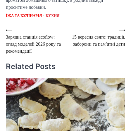
ароматом домашнього затишку, а родина завжди 
проситиме добавки.
ЇЖА ТА КУЛІНАРІЯ
КУХНЯ
Post
⟵
⟶
Зарядна станція ecoflow:
15 вересня свято: традиції,
navigation
огляд моделей 2026 року та
заборони та пам’ятні дати
рекомендації
Related Posts