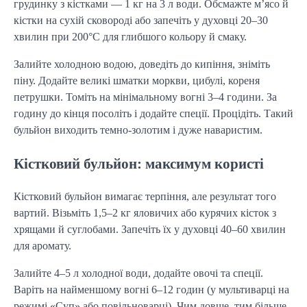
грудинку з кістками — 1 кг на 3 л води. Обсмажте м’ясо й 
кістки на сухій сковороді або запечіть у духовці 20–30 
хвилин при 200°C для глибшого кольору й смаку.
Залийте холодною водою, доведіть до кипіння, зніміть 
піну. Додайте великі шматки моркви, цибулі, кореня 
петрушки. Томіть на мінімальному вогні 3–4 години. За 
годину до кінця посоліть і додайте спеції. Процідіть. Такий 
бульйон виходить темно-золотим і дуже наваристим.
Кістковий бульйон: максимум користі
Кістковий бульйон вимагає терпіння, але результат того 
вартий. Візьміть 1,5–2 кг яловичих або курячих кісток з 
хрящами й суглобами. Запечіть їх у духовці 40–60 хвилин 
для аромату.
Залийте 4–5 л холодної води, додайте овочі та спеції. 
Варіть на найменшому вогні 6–12 годин (у мультиварці на 
режимі «Суп» або повільноварці). Чим довше, тим більше 