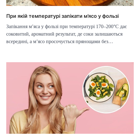
При якій температурі запікати м’ясо у фользі
Запікання м’яса у фользі при температурі 170–200°C дає
соковитий, ароматний результат, де соки залишаються
всередині, а м’ясо просочується прянощами без…