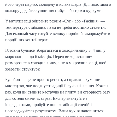
його через марлю, складену в кілька шарів. Для золотавого 
кольору додайте лушпиння цибулі або трохи куркуми.
У мультиварці обирайте режим «Суп» або «Гасіння» — 
температура стабільна, і вам не треба постійно стежити. 
Для економії часу готуйте велику порцію й заморожуйте в 
порційних контейнерах.
Готовий бульйон зберігається в холодильнику 3–4 дні, у 
морозилці — до 6 місяців. Перед використанням 
розморозьте в холодильнику, а не в мікрохвильовці, щоб 
зберегти структуру.
Бульйон — це не просто рецепт, а справжнє кухонне 
мистецтво, яке поєднує традиції й сучасні знання. Кожен 
раз, коли ви ставите каструлю на плиту, ви створюєте базу 
для сотень смачних страв. Експериментуйте з 
інгредієнтами, пробуйте нові комбінації спецій і 
насолоджуйтеся результатом. Ваша кухня наповниться 