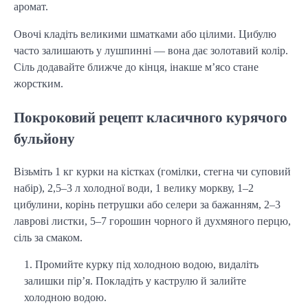
аромат.
Овочі кладіть великими шматками або цілими. Цибулю 
часто залишають у лушпинні — вона дає золотавий колір. 
Сіль додавайте ближче до кінця, інакше м’ясо стане 
жорстким.
Покроковий рецепт класичного курячого
бульйону
Візьміть 1 кг курки на кістках (гомілки, стегна чи суповий 
набір), 2,5–3 л холодної води, 1 велику моркву, 1–2 
цибулини, корінь петрушки або селери за бажанням, 2–3 
лаврові листки, 5–7 горошин чорного й духмяного перцю, 
сіль за смаком.
Промийте курку під холодною водою, видаліть
залишки пір’я. Покладіть у каструлю й залийте
холодною водою.