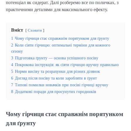
потенціал як сидерат. Далі розберемо все по поличках, з
практичними деталями для максимального ефекту.
Вміст
Сховати
1
Чому гірчиця стає справжнім порятунком для ґрунту
2
Коли сіяти гірчицю: оптимальні терміни для кожного
сезону
3
Підготовка ґрунту — основа успішного посіву
4
Покрокова інструкція: як сіяти гірчицю вручну правильно
5
Норми висіву та розрахунки для різних ділянок
6
Догляд після посіву та коли заробляти в ґрунт
7
Типові помилки новачків при посіві гірчиці вручну
8
Додаткові поради для просунутих городників
Чому гірчиця стає справжнім порятунком
для ґрунту