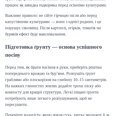
працює як швидка підкормка перед осінніми культурами.
Важливе правило: не сійте гірчицю після або перед
капустяними культурами — вони з однієї родини, і це
порушує сівозміну. Після картоплі, огірків, томатів чи
буряків ефект буде максимальним.
Підготовка ґрунту — основа успішного
посіву
Перед тим, як брати насіння в руки, приберіть рештки
попереднього врожаю та бур’яни. Розпушіть ґрунт
граблями або плоскорізом на глибину 10–15 сантиметрів.
На важких глинистих землях додайте трохи піску або
компосту для кращої структури. Легкі піщані ґрунти
потребують лише легкого розпушування, щоб не
пересушити.
Перевірте вологість: якщо земля суха, злегка зволожте її за