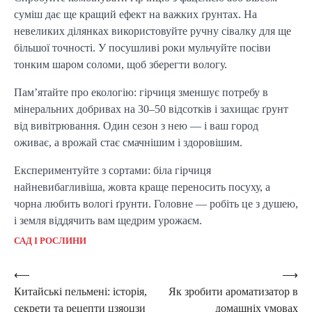
суміш дає ще кращий ефект на важких ґрунтах. На
невеликих ділянках використовуйте ручну сівалку для ще
більшої точності. У посушливі роки мульчуйте посіви
тонким шаром соломи, щоб зберегти вологу.
Пам’ятайте про екологію: гірчиця зменшує потребу в
мінеральних добривах на 30–50 відсотків і захищає ґрунт
від вивітрювання. Один сезон з нею — і ваш город
оживає, а врожай стає смачнішим і здоровішим.
Експериментуйте з сортами: біла гірчиця
найневибагливіша, жовта краще переносить посуху, а
чорна любить вологі ґрунти. Головне — робіть це з душею,
і земля віддячить вам щедрим урожаєм.
САД І РОСЛИНИ
Post
⟵
⟶
Китайські пельмені: історія,
Як зробити ароматизатор в
navigation
секрети та рецепти цзяоцзи
домашніх умовах