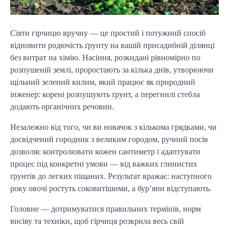
Сіяти гірчицю вручну — це простий і потужний спосіб
відновити родючість ґрунту на вашій присадибній ділянці
без витрат на хімію. Насіння, розкидані рівномірно по
розпушеній землі, проростають за кілька днів, утворюючи
щільний зелений килим, який працює як природний
інженер: корені розпушують ґрунт, а перегнилі стебла
додають органічних речовин.
Незалежно від того, чи ви новачок з кількома грядками, чи
досвідчений городник з великим городом, ручний посів
дозволяє контролювати кожен сантиметр і адаптувати
процес під конкретні умови — від важких глинистих
ґрунтів до легких піщаних. Результат вражає: наступного
року овочі ростуть соковитішими, а бур’яни відступають.
Головне — дотримуватися правильних термінів, норм
висіву та техніки, щоб гірчиця розкрила весь свій