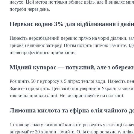
насухо. Цей метод не тільки вбиває цвіль, але й видаляє ми
потреби через день.
Перекис водню 3% для відбілювання і дезі
Нанесіть нерозбавлений перекис прямо на чорні ділянки, за
грибка і відбілює затирку. Потім потріть щіткою і змийте. І
після професійного прибирання.
Мідний купорос — потужний, але з обереж
Розчиніть 50 г купоросу в 5 літрах теплої води. Нанесіть пе
Змийте і провітріть. Цей засіб популярний в Україні завдя
токсична при вдиханні. Не використовуйте на силіконі.
Лимонна кислота та ефірна олія чайного д
1 столову ложку лимонної кислоти розведіть у склянці гарячо
витримайте 20 хвилин і змийте. Олія створює захисну плівку