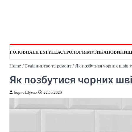
Skip
to
content
ГОЛОВНА
LIFESTYLE
АСТРОЛОГІЯ
МУЗИКА
НОВИНИ
Ш
Home
Будівництво та ремонт
Як позбутися чорних швів у
Як позбутися чорних шві
Борис Шумко
22.05.2026