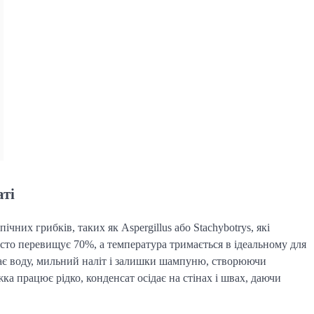
аті
чних грибків, таких як Aspergillus або Stachybotrys, які
сто перевищує 70%, а температура тримається в ідеальному для
рає воду, мильний наліт і залишки шампуню, створюючи
ка працює рідко, конденсат осідає на стінах і швах, даючи