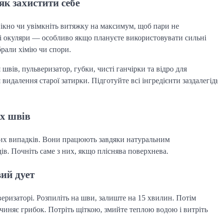
як захистити себе
 вікно чи увімкніть витяжку на максимум, щоб пари не
 і окуляри — особливо якщо плануєте використовувати сильні
ібрали хімію чи спори.
 швів, пульверизатор, губки, чисті ганчірки та відро для
идалення старої затирки. Підготуйте всі інгредієнти заздалегід
х швів
ких випадків. Вони працюють завдяки натуральним
в. Почніть саме з них, якщо пліснява поверхнева.
ий дует
веризаторі. Розпиліть на шви, залиште на 15 хвилин. Потім
чиняє грибок. Потріть щіткою, змийте теплою водою і витріть