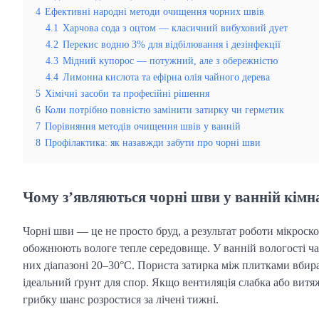
4
Ефективні народні методи очищення чорних швів
4.1
Харчова сода з оцтом — класичний вибуховий дует
4.2
Перекис водню 3% для відбілювання і дезінфекції
4.3
Мідний купорос — потужний, але з обережністю
4.4
Лимонна кислота та ефірна олія чайного дерева
5
Хімічні засоби та професійні рішення
6
Коли потрібно повністю замінити затирку чи герметик
7
Порівняння методів очищення швів у ванній
8
Профілактика: як назавжди забути про чорні шви
Чому з’являються чорні шви у ванній кімн
Чорні шви — це не просто бруд, а результат роботи мікроскопі
обожнюють вологе тепле середовище. У ванній вологості ча
них діапазоні 20–30°C. Пориста затирка між плитками вби
ідеальний ґрунт для спор. Якщо вентиляція слабка або витяж
грибку шанс розростися за лічені тижні.