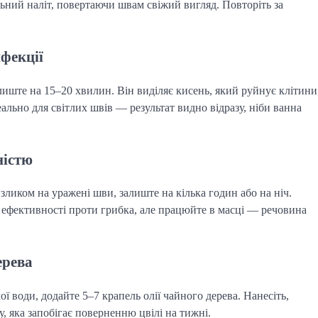
льний наліт, повертаючи швам свіжий вигляд. Повторіть за
нфекції
лиште на 15–20 хвилин. Він виділяє кисень, який руйнує клітини
деально для світлих швів — результат видно відразу, ніби ванна
ністю
нзликом на уражені шви, залиште на кілька годин або на ніч.
ки ефективності проти грибка, але працюйте в масці — речовина
ерева
ї води, додайте 5–7 крапель олії чайного дерева. Нанесіть,
, яка запобігає поверненню цвілі на тижні.