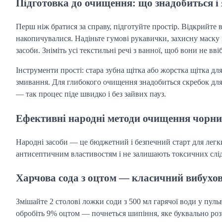
Підготовка до очищення: що знадобиться і 
Перш ніж братися за справу, підготуйте простір. Відкрийте
накопичувалися. Надіньте гумові рукавички, захисну маску
засоби. Зніміть усі текстильні речі з ванної, щоб вони не вв
Інструменти прості: стара зубна щітка або жорстка щітка для
змивання. Для глибокого очищення знадобиться скребок для в
— так процес піде швидко і без зайвих пауз.
Ефективні народні методи очищення чорни
Народні засоби — це бюджетний і безпечний старт для лег
антисептичним властивостям і не залишають токсичних сліді
Харчова сода з оцтом — класичний вибухов
Змішайте 2 столові ложки соди з 500 мл гарячої води у пуль
обробіть 9% оцтом — почнеться шипіння, яке буквально роз