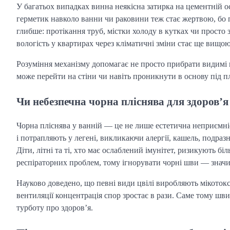
У багатьох випадках винна неякісна затирка на цементній о
герметик навколо ванни чи раковини теж стає жертвою, бо 
глибше: протікання труб, містки холоду в кутках чи просто 
вологість у квартирах через кліматичні зміни стає ще вищою,
Розуміння механізму допомагає не просто прибрати видимі 
може перейти на стіни чи навіть проникнути в основу під 
Чи небезпечна чорна пліснява для здоров’я
Чорна пліснява у ванній — це не лише естетична неприємні
і потрапляють у легені, викликаючи алергії, кашель, подраз
Діти, літні та ті, хто має ослаблений імунітет, ризикують 
респіраторних проблем, тому ігнорувати чорні шви — значи
Науково доведено, що певні види цвілі виробляють мікотокс
вентиляції концентрація спор зростає в рази. Саме тому шв
турботу про здоров’я.