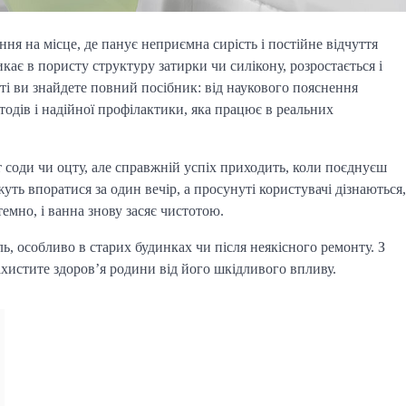
я на місце, де панує неприємна сирість і постійне відчуття
кає в пористу структуру затирки чи силікону, розростається і
тті ви знайдете повний посібник: від наукового пояснення
одів і надійної профілактики, яка працює в реальних
т соди чи оцту, але справжній успіх приходить, коли поєднуєш
ть впоратися за один вечір, а просунуті користувачі дізнаються,
емно, і ванна знову засяє чистотою.
ь, особливо в старих будинках чи після неякісного ремонту. З
ахистите здоров’я родини від його шкідливого впливу.