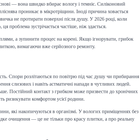
снові — вона швидко вбирає вологу і темніє. Силіконовий
пліснява проникає в мікротріщини. Іноді причина ховається
звичка не протирати поверхні після душу. У 2026 році, коли
 ця проблема зустрічається частіше, ніж здається.
плями, а зупинити процес на корені. Якщо ігнорувати, грибок
плиткою, вимагаючи вже серйозного ремонту.
сть. Спори розлітаються по повітрю під час душу чи прибирання
нення слизових і навіть астматичні напади в чутливих людей.
більше. Постійний контакт з грибком може призвести до хронічних
ть ризикувати комфортом усієї родини.
ини, які накопичуються в організмі. У вологих приміщеннях без
идке очищення — це не тільки про красу плитки, а про реальну