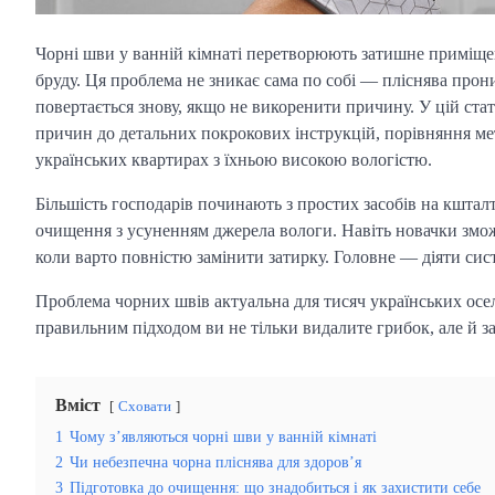
Чорні шви у ванній кімнаті перетворюють затишне приміщенн
бруду. Ця проблема не зникає сама по собі — пліснява прони
повертається знову, якщо не викоренити причину. У цій ста
причин до детальних покрокових інструкцій, порівняння мет
українських квартирах з їхньою високою вологістю.
Більшість господарів починають з простих засобів на кштал
очищення з усуненням джерела вологи. Навіть новачки зможу
коли варто повністю замінити затирку. Головне — діяти сист
Проблема чорних швів актуальна для тисяч українських осел
правильним підходом ви не тільки видалите грибок, але й з
Вміст
Сховати
1
Чому з’являються чорні шви у ванній кімнаті
2
Чи небезпечна чорна пліснява для здоров’я
3
Підготовка до очищення: що знадобиться і як захистити себе