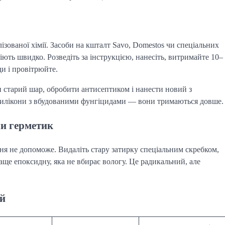
ізованої хімії. Засоби на кшталт Savo, Domestos чи спеціальних
іють швидко. Розведіть за інструкцією, нанесіть, витримайте 10–
ди і провітрюйте.
 старий шар, обробити антисептиком і нанести новий з
 силікони з вбудованими фунгіцидами — вони тримаються довше.
чи герметик
я не допоможе. Видаліть стару затирку спеціальним скребком,
аще епоксидну, яка не вбирає вологу. Це радикальний, але
ій