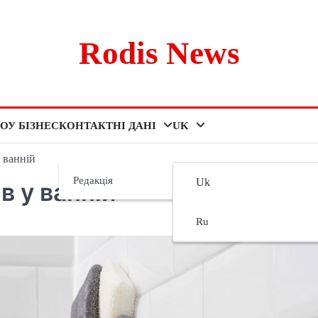
Rodis News
ОУ БІЗНЕС
КОНТАКТНІ ДАНІ
UK
 ванній
Редакція
Uk
в у ванній
Ru