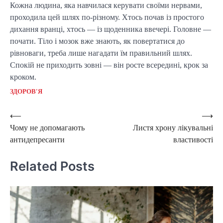
Кожна людина, яка навчилася керувати своїми нервами,
проходила цей шлях по-різному. Хтось почав із простого
дихання вранці, хтось — із щоденника ввечері. Головне —
почати. Тіло і мозок вже знають, як повертатися до
рівноваги, треба лише нагадати їм правильний шлях.
Спокій не приходить зовні — він росте всередині, крок за
кроком.
ЗДОРОВ'Я
Post
⟵
⟶
Чому не допомагають
Листя хрону лікувальні
navigation
антидепресанти
властивості
Related Posts