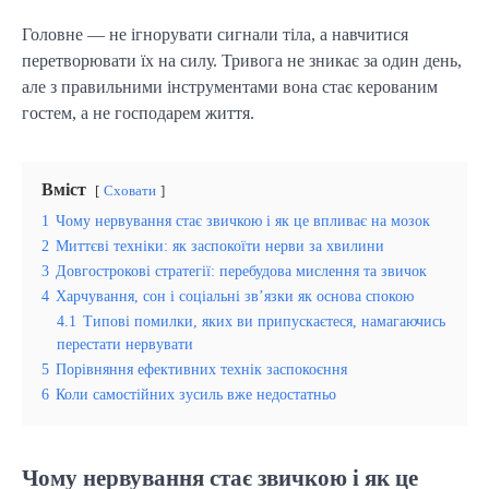
Головне — не ігнорувати сигнали тіла, а навчитися
перетворювати їх на силу. Тривога не зникає за один день,
але з правильними інструментами вона стає керованим
гостем, а не господарем життя.
Вміст
Сховати
1
Чому нервування стає звичкою і як це впливає на мозок
2
Миттєві техніки: як заспокоїти нерви за хвилини
3
Довгострокові стратегії: перебудова мислення та звичок
4
Харчування, сон і соціальні зв’язки як основа спокою
4.1
Типові помилки, яких ви припускаєтеся, намагаючись
перестати нервувати
5
Порівняння ефективних технік заспокоєння
6
Коли самостійних зусиль вже недостатньо
Чому нервування стає звичкою і як це