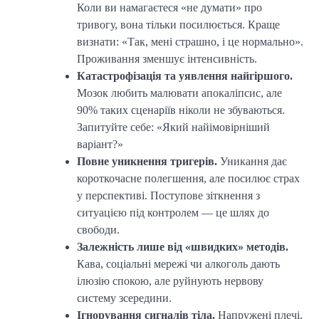
Коли ви намагаєтеся «не думати» про
тривогу, вона тільки посилюється. Краще
визнати: «Так, мені страшно, і це нормально».
Проживання зменшує інтенсивність.
Катастрофізація та уявлення найгіршого.
Мозок любить малювати апокаліпсис, але
90% таких сценаріїв ніколи не збуваються.
Запитуйте себе: «Який найімовірніший
варіант?»
Повне уникнення тригерів.
Уникання дає
короткочасне полегшення, але посилює страх
у перспективі. Поступове зіткнення з
ситуацією під контролем — це шлях до
свободи.
Залежність лише від «швидких» методів.
Кава, соціальні мережі чи алкоголь дають
ілюзію спокою, але руйнують нервову
систему зсередини.
Ігнорування сигналів тіла.
Напружені плечі,