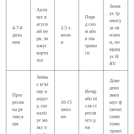
Зниж
Акти
ує тр
вує в
Пере
ивогу
агусн
д сно
4-7-8
2-5 х
за хв
ий не
м або
диха
вили
илин
рв, зн
в пік
ння
н
и, по
ижує
триво
кращ
корти
ги
ує H
зол
RV
Зніма
Дове
є м’яз
дено
ову н
Вечір
Прог
змен
апруг
або пі
ресив
10-15
шує ф
у, сиг
сля ст
на ре
хвил
ізичні
наліз
ресов
лакса
ин
симп
ує мо
ого д
ція
томи
зку п
ня
триво