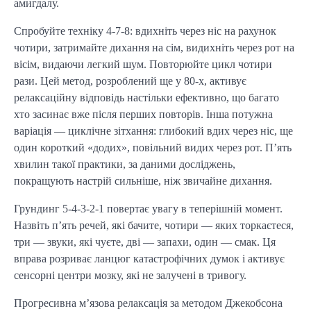
амигдалу.
Спробуйте техніку 4-7-8: вдихніть через ніс на рахунок
чотири, затримайте дихання на сім, видихніть через рот на
вісім, видаючи легкий шум. Повторюйте цикл чотири
рази. Цей метод, розроблений ще у 80-х, активує
релаксаційну відповідь настільки ефективно, що багато
хто засинає вже після перших повторів. Інша потужна
варіація — циклічне зітхання: глибокий вдих через ніс, ще
один короткий «додих», повільний видих через рот. П’ять
хвилин такої практики, за даними досліджень,
покращують настрій сильніше, ніж звичайне дихання.
Грундинг 5-4-3-2-1 повертає увагу в теперішній момент.
Назвіть п’ять речей, які бачите, чотири — яких торкаєтеся,
три — звуки, які чуєте, дві — запахи, один — смак. Ця
вправа розриває ланцюг катастрофічних думок і активує
сенсорні центри мозку, які не залучені в тривогу.
Прогресивна м’язова релаксація за методом Джекобсона