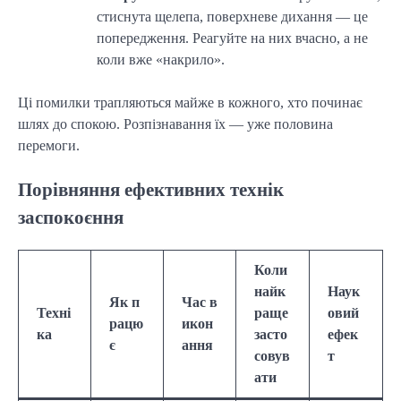
стиснута щелепа, поверхневе дихання — це
попередження. Реагуйте на них вчасно, а не
коли вже «накрило».
Ці помилки трапляються майже в кожного, хто починає
шлях до спокою. Розпізнавання їх — уже половина
перемоги.
Порівняння ефективних технік
заспокоєння
Коли
найк
Наук
Як п
Час в
Техні
раще
овий
рацю
икон
ка
засто
ефек
є
ання
совув
т
ати