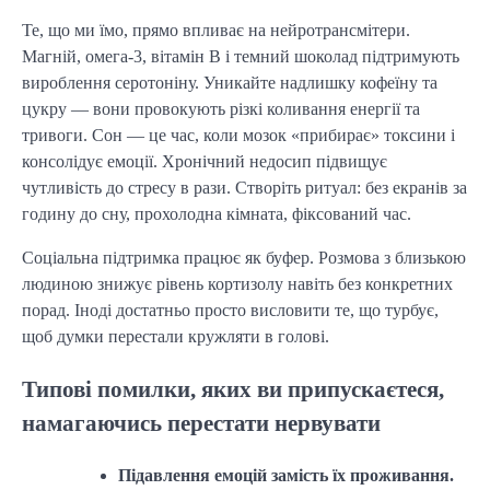
Те, що ми їмо, прямо впливає на нейротрансмітери.
Магній, омега-3, вітамін B і темний шоколад підтримують
вироблення серотоніну. Уникайте надлишку кофеїну та
цукру — вони провокують різкі коливання енергії та
тривоги. Сон — це час, коли мозок «прибирає» токсини і
консолідує емоції. Хронічний недосип підвищує
чутливість до стресу в рази. Створіть ритуал: без екранів за
годину до сну, прохолодна кімната, фіксований час.
Соціальна підтримка працює як буфер. Розмова з близькою
людиною знижує рівень кортизолу навіть без конкретних
порад. Іноді достатньо просто висловити те, що турбує,
щоб думки перестали кружляти в голові.
Типові помилки, яких ви припускаєтеся,
намагаючись перестати нервувати
Підавлення емоцій замість їх проживання.