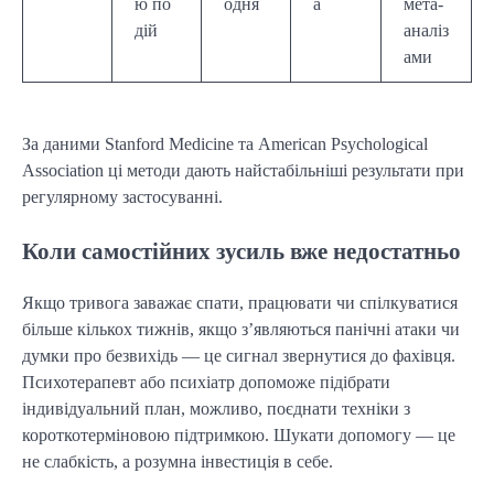
ю по
одня
а
мета-
дій
аналіз
ами
За даними Stanford Medicine та American Psychological
Association ці методи дають найстабільніші результати при
регулярному застосуванні.
Коли самостійних зусиль вже недостатньо
Якщо тривога заважає спати, працювати чи спілкуватися
більше кількох тижнів, якщо з’являються панічні атаки чи
думки про безвихідь — це сигнал звернутися до фахівця.
Психотерапевт або психіатр допоможе підібрати
індивідуальний план, можливо, поєднати техніки з
короткотерміновою підтримкою. Шукати допомогу — це
не слабкість, а розумна інвестиція в себе.