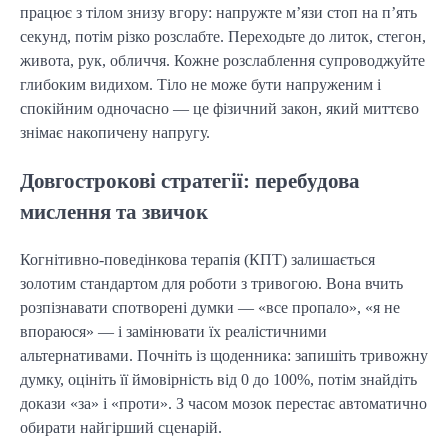
працює з тілом знизу вгору: напружте м’язи стоп на п’ять
секунд, потім різко розслабте. Переходьте до литок, стегон,
живота, рук, обличчя. Кожне розслаблення супроводжуйте
глибоким видихом. Тіло не може бути напруженим і
спокійним одночасно — це фізичний закон, який миттєво
знімає накопичену напругу.
Довгострокові стратегії: перебудова
мислення та звичок
Когнітивно-поведінкова терапія (КПТ) залишається
золотим стандартом для роботи з тривогою. Вона вчить
розпізнавати спотворені думки — «все пропало», «я не
впораюся» — і замінювати їх реалістичними
альтернативами. Почніть із щоденника: запишіть тривожну
думку, оцініть її ймовірність від 0 до 100%, потім знайдіть
докази «за» і «проти». З часом мозок перестає автоматично
обирати найгірший сценарій.