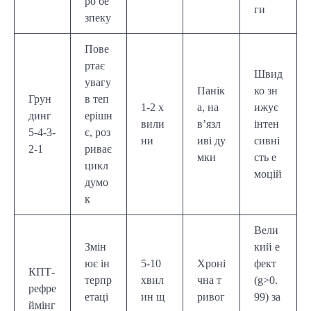
ро бе
ги
зпеку
Пове
ртає
Швид
увагу
Панік
ко зн
Грун
в теп
1-2 х
а, на
ижує
динг
ерішн
вили
в’язл
інтен
5-4-3-
є, роз
ни
иві ду
сивні
2-1
риває
мки
сть е
цикл
моцій
думо
к
Вели
Змін
кий е
ює ін
5-10
Хроні
фект
КПТ-
терпр
хвил
чна т
(g>0.
рефре
етаці
ин щ
ривог
99) за
ймінг