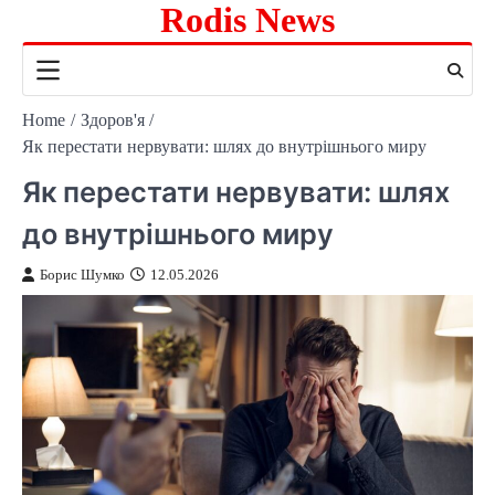
Rodis News
Skip
to
content
Home
Здоров'я
Як перестати нервувати: шлях до внутрішнього миру
Як перестати нервувати: шлях
до внутрішнього миру
Борис Шумко
12.05.2026