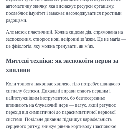
автоматичну звичку, яка виснажує ресурси організму,
послаблює імунітет і заважає насолоджуватися простими
радощами.
Але мозок пластичний. Кожна свідома дія, спрямована на
заспокоєння, створює нові нейронні зв’язки. Це не магія —
це фізіологія, яку можна тренувати, як м’яз.
Миттєві техніки: як заспокоїти нерви за
хвилини
Коли тривога накриває хвилею, тіло потребує швидкого
сигналу безпеки. Дихальні вправи стають першим і
найпотужнішим інструментом, бо безпосередньо
впливають на блукаючий нерв — вагус, який регулює
перехід від симпатичної до парасимпатичної нервової
системи. Повільне дихання підвищує варіабельність
серцевого ритму, знижує рівень кортизолу і заспокоює