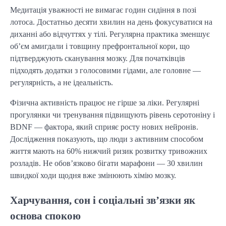
Медитація уважності не вимагає годин сидіння в позі
лотоса. Достатньо десяти хвилин на день фокусуватися на
диханні або відчуттях у тілі. Регулярна практика зменшує
об’єм амигдали і товщину префронтальної кори, що
підтверджують сканування мозку. Для початківців
підходять додатки з голосовими гідами, але головне —
регулярність, а не ідеальність.
Фізична активність працює не гірше за ліки. Регулярні
прогулянки чи тренування підвищують рівень серотоніну і
BDNF — фактора, який сприяє росту нових нейронів.
Дослідження показують, що люди з активним способом
життя мають на 60% нижчий ризик розвитку тривожних
розладів. Не обов’язково бігати марафони — 30 хвилин
швидкої ходи щодня вже змінюють хімію мозку.
Харчування, сон і соціальні зв’язки як
основа спокою