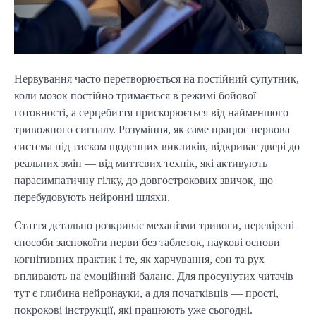
Нервування часто перетворюється на постійний супутник,
коли мозок постійно тримається в режимі бойової
готовності, а серцебиття прискорюється від найменшого
тривожного сигналу. Розуміння, як саме працює нервова
система під тиском щоденних викликів, відкриває двері до
реальних змін — від миттєвих технік, які активують
парасимпатичну гілку, до довгострокових звичок, що
перебудовують нейронні шляхи.
Стаття детально розкриває механізми тривоги, перевірені
способи заспокоїти нерви без таблеток, наукові основи
когнітивних практик і те, як харчування, сон та рух
впливають на емоційний баланс. Для просунутих читачів
тут є глибина нейронауки, а для початківців — прості,
покрокові інструкції, які працюють уже сьогодні.