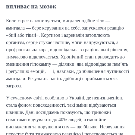
впливає на мозок
Коли стрес накопичується, мигдалеподібне тіло —
амигдала — бере керування на себе, запускаючи реакцію
«бий або тікай». Кортизол і адреналін затоплюють
організм, серце стукає частіше, м’язи напружуються, а
префронтальна кора, відповідальна за раціональні рішення,
тимчасово відключається. Хронічний стан призводить до
зменшення гіпокампу — ділянки, яка відповідає за пам’ять
і регуляцію емоцій, — і, навпаки, до збільшення чутливості
амигдали. Результат: навіть дрібниці сприймаються як
загроза.
У сучасному світі, особливо в Україні, де невизначеність
стала фоном повсякденності, такі зміни відбуваються
швидше. Дані досліджень показують, що тривожні
симптоми відчувають до 40% людей, а емоційне
виснаження та порушення сну — ще більше. Нервування
перестає бути тимчасовою реакцією і перетворюється на