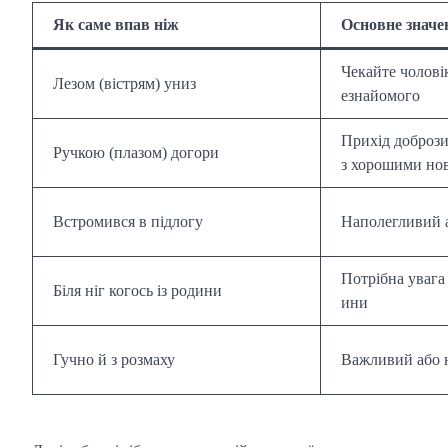
Як саме впав ніж
Основне значе
Чекайте чолові
Лезом (вістрям) униз
езнайомого
Прихід доброз
Ручкою (плазом) догори
з хорошими но
Встромився в підлогу
Наполегливий а
Потрібна увага 
Біля ніг когось із родини
ини
Гучно й з розмаху
Важливий або н