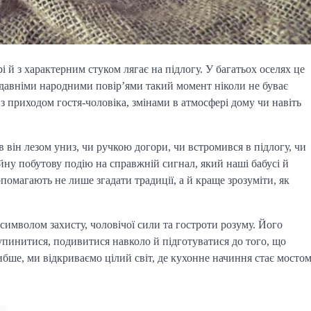
і й з характерним стуком лягає на підлогу. У багатьох оселях це
давніми народними повір’ями такий момент ніколи не буває
 з приходом гостя-чоловіка, змінами в атмосфері дому чи навіть
 він лезом униз, чи ручкою догори, чи встромився в підлогу, чи
ну побутову подію на справжній сигнал, який наші бабусі й
опомагають не лише згадати традиції, а й краще зрозуміти, як
символом захисту, чоловічої сили та гостроти розуму. Його
упинитися, подивитися навколо й підготуватися до того, що
бше, ми відкриваємо цілий світ, де кухонне начиння стає мосто