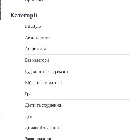
Категорії
Lifestyle
Авто та мото
Астрологія
Без категорії
Будівництво та ремонт
Військова тематика
Гра
Дієти та схуднення
м
Дім
Домашні тварини
Законодавство