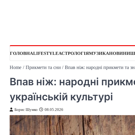
Skip
to
content
ГОЛОВНА
LIFESTYLE
АСТРОЛОГІЯ
МУЗИКА
НОВИНИ
Ш
Home
Прикмети та сни
Впав ніж: народні прикмети та зн
Впав ніж: народні прикм
українській культурі
Борис Шумко
08.05.2026