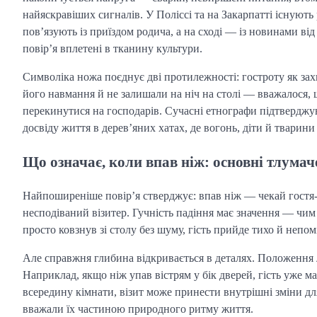
найяскравіших сигналів. У Поліссі та на Закарпатті існують 
пов’язують із приїздом родича, а на сході — із новинами ві
повір’я вплетені в тканину культури.
Символіка ножа поєднує дві протилежності: гостроту як захи
його навмання й не залишали на ніч на столі — вважалося, 
перекинутися на господарів. Сучасні етнографи підтверджую
досвіду життя в дерев’яних хатах, де вогонь, діти й тварин
Що означає, коли впав ніж: основні тлума
Найпоширеніше повір’я стверджує: впав ніж — чекай гостя-чо
несподіваний візитер. Гучність падіння має значення — чим
просто ковзнув зі столу без шуму, гість прийде тихо й неп
Але справжня глибина відкривається в деталях. Положення 
Наприклад, якщо ніж упав вістрям у бік дверей, гість уже м
всередину кімнати, візит може принести внутрішні зміни для
вважали їх частиною природного ритму життя.