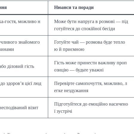
ння
Нюанси та поради
ка-гостя, можливо н
Може бути напруга в розмові — під
готуйтеся до спокійної бесіди
ичливого знайомого
Готуйте чай — розмова буде тепло
винами
ю й приємною
Гість може принести важливу проп
бо діловий гість
озицію — будьте уважні
до здоров’я цієї люд
Перевірте самопочуття, можливо, л
егке нездужання
Підготуйтеся до емоційно насичено
есподіваний візит
ї зустрічі