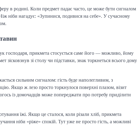
сферу в родині. Коли предмет падає часто, це може бути сигналом
Ніж ніби нагадує: «Зупинися, подивися на себе». У сучасному
ом.
ставин
рук господаря, прикмета стосується саме його — можливо, йому
т зісковзнув зі столу чи підставки, знак торкнеться всього дому
жається сильним сигналом: гість буде наполегливим, з
цію. Якщо ж лезо просто торкнулося поверхні плазом, візит
 когось із домочадців може попереджати про потребу приділити
отування їжі. Якщо це сталося, коли різали хліб, прикмета
чання ніби «ріже» спокій. Тут уже не просто гість, а можливі