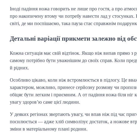
Іноді падіння ножа говорить не лише про гостя, а про атмо
про накопичену втому чи потребу навести лад у стосунках. 
світі, де ми поспішаємо, така пауза стає справжнім подарунк
Детальні варіації прикмети залежно від об
Кожна ситуація має свій відтінок. Якщо ніж випав прямо з 
самому потрібно бути уважнішим до своїх справ. Коли предме
й рідних.
Особливо цікаво, коли ніж встромлюється в підлогу. Це вва
характером, можливо, принесе серйозну розмову чи пропози
обіцяє бути легким і приємним. А от падіння ножа біля ніг
увагу здоров’ю саме цієї людини.
У деяких регіонах звертають увагу, чи впав ніж під час приг
посилюється — адже хліб символізує достаток, а ножове втру
зміни в матеріальному плані родини.