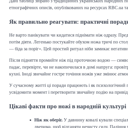
Дані таблиці зібрано з традиційних українських народних по
етнографічних описів, опублікованих на ресурсах RBC.ua т
Як правильно реагувати: практичні поради
Не варто панікувати чи кидатися піднімати ніж одразу. Предк
потім діяти. Легенько постукайте обухом ножа тричі по стол
— біда за поріг». Цей простий ритуал ніби замикає негатив
Після підняття промийте ніж під проточною водою — симво
падає, перевірте, чи не накопичилася в домі напруга: провіт
кухні. Іноді звичайне гостре точіння ножів уже змінює атм
У сучасному житті ці поради працюють і як психологічний
усвідомити момент і перетворити звичайну подію на привід 
Цікаві факти про ножі в народній культурі
Ніж як оберіг.
У давнину ковалі кували спеціал
дверима, щоб відганяти нечисту силу. Падіння 