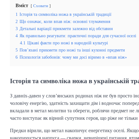
Вміст
Сховати
1
Історія та символіка ножа в українській традиції
2
Що означає, коли впав ніж: основні тлумачення
3
Детальні варіації прикмети залежно від обставин
4
Як правильно реагувати: практичні поради для сучасної оселі
4.1
Цікаві факти про ножі в народній культурі
5
Пов’язані прикмети про ножі та інші кухонні предмети
6
Психологія забобонів: чому ми досі віримо в «впав ніж»
Історія та символіка ножа в українській тр
З давніх-давен у слов’янських родинах ніж не був просто ін
чоловічу енергію, здатність захищати дім і водночас поперед
вкладали в метал молитви та обереги, роблячи предмет не л
часто виступає як вірний супутник героя, що ріже не тільки 
Предки вірили, що метал накопичує енергетику оселі. Якщо 
накопичується напруга — сварки, невирішені питання, втом