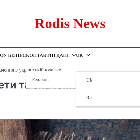
Rodis News
ОУ БІЗНЕС
КОНТАКТНІ ДАНІ
UK
ачення в українській культурі
Редакція
Uk
ети та значення в
Ru