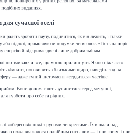
вір’їв, поширених у різних регіонах. За матеріалами
а подібних виданнях.
 для сучасної оселі
и радять зробити паузу, подивитися, як він лежить, і тільки
у або підлозі, промовляючи подумки чи вголос: «Гість на поріг
ну енергію й відкриває двері лише добрим змінам.
лічно змиваючи все, що могло прилипнути. Якщо ніж часто
ріть кімнати, поговорить з близькими щиро, наведіть лад на
осферу — адже тупий інструмент «сердиться» частіше.
 прийом. Вони допомагають зупинитися серед метушні,
для турботи про себе та рідних.
ьні «оберегові» ножі з рунами чи хрестами. Їх вішали над
такого ножа вважалося подвійним сигналом — і про гостя, і про