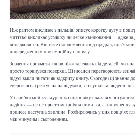
Ніж раптом вислизає з пальців, описує коротку дугу в повітр
миттєво викликає усмішку чи легке хвилювання — адже за 
випадковістю. Він несе повідомлення від предків, пов’язане
попередженням про емоційну напругу.
Значення прикмети «впав ніж» залежить від деталей: чи впав
просто торкнувся поверхні. Ці нюанси перетворюють звичай
дідусі вміли читати як відкриту книгу. Сьогодні ці знання д
енергія оселі реагує на наші думки, стосунки та щоденні дії.
У слов’янській культурі ніж споконвіку вважався потужним 
падіння — це не просто механічна помилка, а запрошення з
принесе наступна хвилина. Розбираючись у цих повір’ях гли
між минулим і сьогоденням.