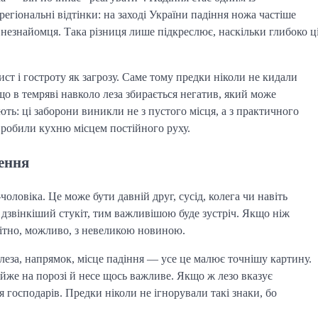
регіональні відтінки: на заході України падіння ножа частіше
д незнайомця. Така різниця лише підкреслює, наскільки глибоко ц
ст і гостроту як загрозу. Саме тому предки ніколи не кидали
що в темряві навколо леза збирається негатив, який може
ть: ці заборони виникли не з пустого місця, а з практичного
и робили кухню місцем постійного руху.
чення
ловіка. Це може бути давній друг, сусід, колега чи навіть
 дзвінкіший стукіт, тим важливішою буде зустріч. Якщо ніж
омітно, можливо, з невеликою новиною.
леза, напрямок, місце падіння — усе це малює точнішу картину.
айже на порозі й несе щось важливе. Якщо ж лезо вказує
 господарів. Предки ніколи не ігнорували такі знаки, бо