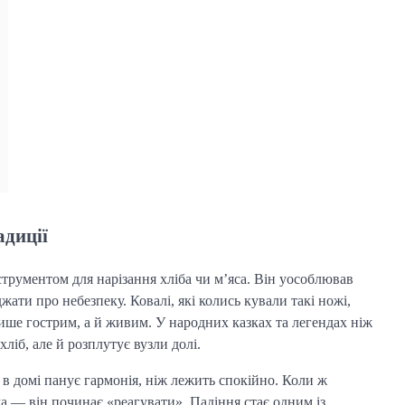
адиції
струментом для нарізання хліба чи м’яса. Він уособлював
жати про небезпеку. Ковалі, які колись кували такі ножі,
ише гострим, а й живим. У народних казках та легендах ніж
хліб, але й розплутує вузли долі.
в домі панує гармонія, ніж лежить спокійно. Коли ж
а — він починає «реагувати». Падіння стає одним із