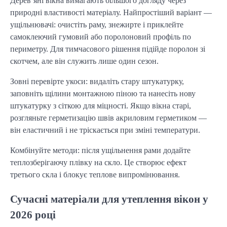
Дерев’яні вікна вимагають більшого догляду через 
природні властивості матеріалу. Найпростіший варіант — 
ущільнювачі: очистіть раму, знежирте і приклейте 
самоклеючий гумовий або поролоновий профіль по 
периметру. Для тимчасового рішення підійде поролон зі 
скотчем, але він служить лише один сезон.
Зовні перевірте укоси: видаліть стару штукатурку, 
заповніть щілини монтажною піною та нанесіть нову 
штукатурку з сіткою для міцності. Якщо вікна старі, 
розгляньте герметизацію швів акриловим герметиком — 
він еластичний і не тріскається при зміні температури.
Комбінуйте методи: після ущільнення рами додайте 
теплозберігаючу плівку на скло. Це створює ефект 
третього скла і блокує теплове випромінювання.
Сучасні матеріали для утеплення вікон у
2026 році