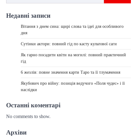
Недавні записи
Вітання з днем сина: щирі слова та ідеї для особливого
дня
Сутінки актори: повний гід по касту культової саги
Як гарно посадити квіти на могилі: повний практичний
гід
6 жезлів: повне значення карти Таро та її тлумачення
Якубович про війну: позиція ведучого «Поля чудес» і її
наслідки
Останні коментарі
No comments to show.
Архіви