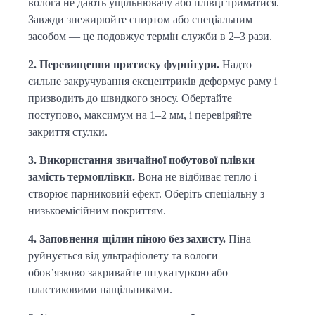
волога не дають ущільнювачу або плівці триматися. 
Завжди знежирюйте спиртом або спеціальним 
засобом — це подовжує термін служби в 2–3 рази.
2. Перевищення притиску фурнітури.
 Надто 
сильне закручування ексцентриків деформує раму і 
призводить до швидкого зносу. Обертайте 
поступово, максимум на 1–2 мм, і перевіряйте 
закриття стулки.
3. Використання звичайної побутової плівки 
замість термоплівки.
 Вона не відбиває тепло і 
створює парниковий ефект. Оберіть спеціальну з 
низькоемісійним покриттям.
4. Заповнення щілин піною без захисту.
 Піна 
руйнується від ультрафіолету та вологи — 
обов’язково закривайте штукатуркою або 
пластиковими нащільниками.