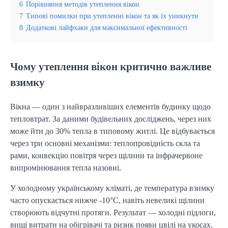
6
Порівняння методів утеплення вікон
7
Типові помилки при утепленні вікон та як їх уникнути
8
Додаткові лайфхаки для максимальної ефективності
Чому утеплення вікон критично важливе
взимку
Вікна — один з найвразливіших елементів будинку щодо 
тепловтрат. За даними будівельних досліджень, через них 
може йти до 30% тепла в типовому житлі. Це відбувається 
через три основні механізми: теплопровідність скла та 
рами, конвекцію повітря через щілини та інфрачервоне 
випромінювання тепла назовні.
У холодному українському кліматі, де температура взимку 
часто опускається нижче -10°C, навіть невеликі щілини 
створюють відчутні протяги. Результат — холодні підлоги, 
вищі витрати на обігрівачі та ризик появи цвілі на укосах. 