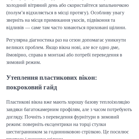
холодний вітряний день або скористайтеся запальничкою 
(полум’я відхиляється в місці протягу). Особливу увагу 
зверніть на місця примикання укосів, підвіконня та 
відливів — саме там часто ховаються приховані щілини.
Регулярна діагностика раз на сезон допомагає уникнути 
великих проблем. Якщо вікна нові, але все одно дме, 
ймовірно, справа в монтажі або потребі переведення в 
зимовий режим.
Утеплення пластикових вікон:
покроковий гайд
Пластикові вікна вже мають хорошу базову теплоізоляцію 
завдяки багатокамерним профілям, але з часом потребують 
догляду. Почніть з переведення фурнітури в зимовий 
режим: поверніть ексцентрики на торці стулки 
шестигранником за годинниковою стрілкою. Це посилює 