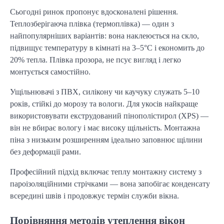
Сьогодні ринок пропонує вдосконалені рішення. 
Теплозберігаюча плівка (термоплівка) — один з 
найпопулярніших варіантів: вона наклеюється на скло, 
підвищує температуру в кімнаті на 3–5°C і економить до 
20% тепла. Плівка прозора, не псує вигляд і легко 
монтується самостійно.
Ущільнювачі з ПВХ, силікону чи каучуку служать 5–10 
років, стійкі до морозу та вологи. Для укосів найкраще 
використовувати екструдований пінополістирол (XPS) — 
він не вбирає вологу і має високу щільність. Монтажна 
піна з низьким розширенням ідеально заповнює щілини 
без деформації рами.
Професійний підхід включає теплу монтажну систему з 
пароізоляційними стрічками — вона запобігає конденсату 
всередині швів і продовжує термін служби вікна.
Порівняння методів утеплення вікон