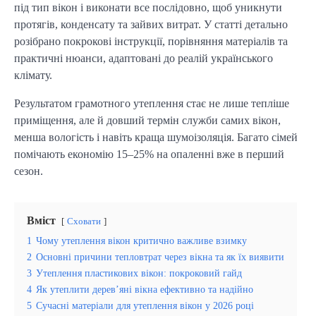
під тип вікон і виконати все послідовно, щоб уникнути 
протягів, конденсату та зайвих витрат. У статті детально 
розібрано покрокові інструкції, порівняння матеріалів та 
практичні нюанси, адаптовані до реалій українського 
клімату.
Результатом грамотного утеплення стає не лише тепліше 
приміщення, але й довший термін служби самих вікон, 
менша вологість і навіть краща шумоізоляція. Багато сімей 
помічають економію 15–25% на опаленні вже в перший 
сезон.
Вміст
Сховати
1
Чому утеплення вікон критично важливе взимку
2
Основні причини тепловтрат через вікна та як їх виявити
3
Утеплення пластикових вікон: покроковий гайд
4
Як утеплити дерев’яні вікна ефективно та надійно
5
Сучасні матеріали для утеплення вікон у 2026 році