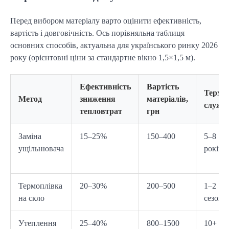
Перед вибором матеріалу варто оцінити ефективність, 
вартість і довговічність. Ось порівняльна таблиця 
основних способів, актуальна для українського ринку 2026 
року (орієнтовні ціни за стандартне вікно 1,5×1,5 м).
Ефективність
Вартість
Термі
Метод
зниження
матеріалів,
служб
тепловтрат
грн
Заміна
15–25%
150–400
5–8
ущільнювача
років
Термоплівка
20–30%
200–500
1–2
на скло
сезони
Утеплення
25–40%
800–1500
10+