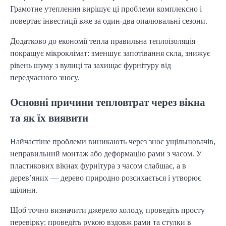
Грамотне утеплення вирішує ці проблеми комплексно і 
повертає інвестиції вже за один-два опалювальні сезони.
Додатково до економії тепла правильна теплоізоляція 
покращує мікроклімат: зменшує запотівання скла, знижує 
рівень шуму з вулиці та захищає фурнітуру від 
передчасного зносу.
Основні причини тепловтрат через вікна
та як їх виявити
Найчастіше проблеми виникають через знос ущільнювачів, 
неправильний монтаж або деформацію рами з часом. У 
пластикових вікнах фурнітура з часом слабшає, а в 
дерев’яних — дерево природно розсихається і утворює 
щілини.
Щоб точно визначити джерело холоду, проведіть просту 
перевірку: проведіть рукою вздовж рами та стулки в 