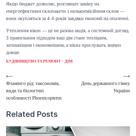
Якщо бюджет дозволяє, розгляньте заміну на 
енергоефективні склопакети з низькоемісійним склом — 
вони окупляться за 4–6 років завдяки економії на опаленні.
Утеплення вікон — це не разова акція, а системний догляд. 
З правильним підходом ваш дім стане теплішим, 
затишнішим і економнішим, а вікна прослужать значно 
довше.
БУДІВНИЦТВО ТА РЕМОНТ
ДІМ
Post
⟵
⟶
Фламінго рід: таксономія,
День державного гімну
navigation
види та біологічні
України
особливості Phoenicopterus
Related Posts