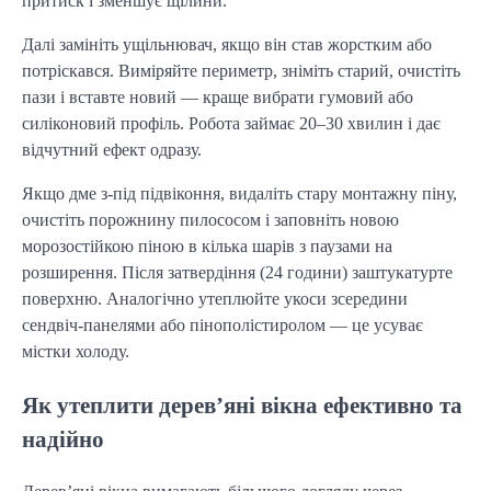
притиск і зменшує щілини.
Далі замініть ущільнювач, якщо він став жорстким або 
потріскався. Виміряйте периметр, зніміть старий, очистіть 
пази і вставте новий — краще вибрати гумовий або 
силіконовий профіль. Робота займає 20–30 хвилин і дає 
відчутний ефект одразу.
Якщо дме з-під підвіконня, видаліть стару монтажну піну, 
очистіть порожнину пилососом і заповніть новою 
морозостійкою піною в кілька шарів з паузами на 
розширення. Після затвердіння (24 години) заштукатурте 
поверхню. Аналогічно утеплюйте укоси зсередини 
сендвіч-панелями або пінополістиролом — це усуває 
містки холоду.
Як утеплити дерев’яні вікна ефективно та
надійно