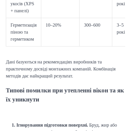
укосів (XPS
років
+ панелі)
Герметизація
10–20%
300–600
3–5
піною та
років
герметиком
Дані базуються на рекомендаціях виробників та 
практичному досвіді монтажних компаній. Комбінація 
методів дає найкращий результат.
Типові помилки при утепленні вікон та як
їх уникнути
1. Ігнорування підготовки поверхні.
 Бруд, жир або 