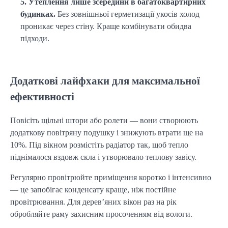
5. Утеплення лише зсередини в багатоквартирних 
будинках.
 Без зовнішньої герметизації укосів холод 
проникає через стіну. Краще комбінувати обидва 
підходи.
Додаткові лайфхаки для максимальної
ефективності
Повісіть щільні штори або ролети — вони створюють 
додаткову повітряну подушку і знижують втрати ще на 
10%. Під вікном розмістіть радіатор так, щоб тепло 
піднімалося вздовж скла і утворювало теплову завісу.
Регулярно провітрюйте приміщення коротко і інтенсивно 
— це запобігає конденсату краще, ніж постійне 
провітрювання. Для дерев’яних вікон раз на рік 
обробляйте раму захисним просоченням від вологи.