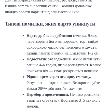
Дані за розрахунками кулінарних ресурсів, таких як
lasunka.com та аналогічні сайти. Таблиця допоможе
швидко обрати варіант під ваш настрій і час.
Типові помилки, яких варто уникнути
Надто дрібне подрібнення печива.
Якщо
перетворити його на порошок, торт вийде
однорідною масою без приємного хрусту.
Краще ламати руками на шматочки 1–2 см.
Недостатнє охолодження.
Якщо витягнути
раніше 4–6 годин, шари розпадуться. Краще
почекати ніч — смак розкриється повніше.
Рідкий крем через нежирну сметану.
Результат — торт «пливе». Використовуйте
тільки 20%+ або додайте желатин.
Перебор з просоченням.
Печиво розмокне і
втратить структуру. Достатньо 3–5 секунд у
молоці.