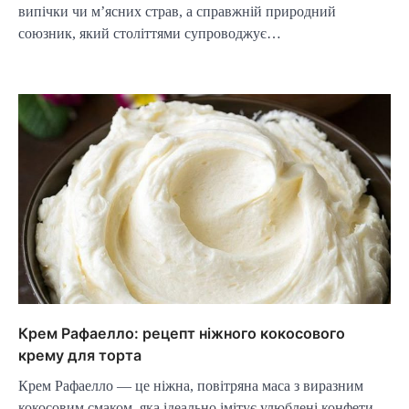
випічки чи м’ясних страв, а справжній природний
союзник, який століттями супроводжує…
Крем Рафаелло: рецепт ніжного кокосового
крему для торта
Крем Рафаелло — це ніжна, повітряна маса з виразним
кокосовим смаком, яка ідеально імітує улюблені конфети