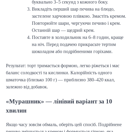
буквально 3–5 секунд з кожного боку.
Викладіть перший шар печива на блюдо,
застелене харчовою плівкою. Змастіть кремом.
Повторюйте шари, чергуючи печиво і крем.
Останній шар — щедрий крем.
Поставте в холодильник на 6–8 годин, краще
на ніч. Перед подачею прикрасьте тертим
шоколадом або подрібненими горіхами.
Результат: торт тримається формою, легко ріжеться і має
баланс солодкості та кислинки. Калорійність одного
шматочка (близько 100 г) — приблизно 380–420 ккал,
залежно від добавок.
«Мурашник» — лінівий варіант за 10
хвилин
Якщо часу зовсім обмаль, оберіть цей спосіб. Подрібнене
печиво змішується з кремом і формується гіркою, яка