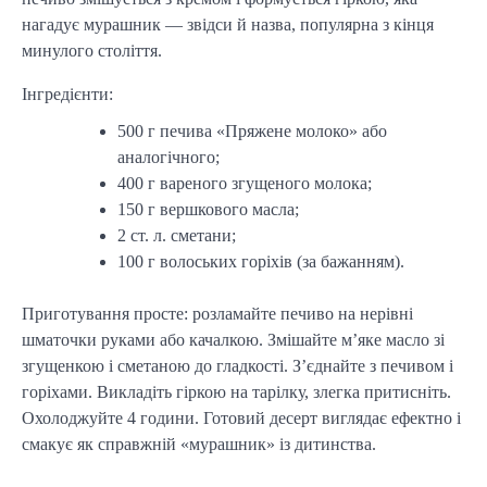
нагадує мурашник — звідси й назва, популярна з кінця
минулого століття.
Інгредієнти:
500 г печива «Пряжене молоко» або
аналогічного;
400 г вареного згущеного молока;
150 г вершкового масла;
2 ст. л. сметани;
100 г волоських горіхів (за бажанням).
Приготування просте: розламайте печиво на нерівні
шматочки руками або качалкою. Змішайте м’яке масло зі
згущенкою і сметаною до гладкості. З’єднайте з печивом і
горіхами. Викладіть гіркою на тарілку, злегка притисніть.
Охолоджуйте 4 години. Готовий десерт виглядає ефектно і
смакує як справжній «мурашник» із дитинства.