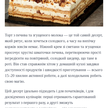
Торт з печива та згущеного молока — це той самий десерт,
який рятує, коли хочеться солодкого, а часу на випічку
коржів зовсім немає. Ніжний крем зі сметани та згущенки
просочує хрусткі шматочки печива, перетворюючи прості
інгредієнти на повітряний, солодкий шедевр, що тане в
роті. Він став справжнім хітом у домашній кухні завдяки
доступності продуктів і швидкості приготування — всього
15–20 хвилин активної роботи, а далі холодильник робить
свою магію.
Цей десерт ідеально підходить і для початківців, і для
досвідчених кулінарів: перші отримають гарантований
результат з першого разу, а другі зможуть