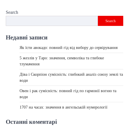
Search
Search
Недавні записи
Як їсти авокадо: повний гід від вибору до сервірування
5 жезлів у Таро: значення, символіка та глибоке
тлумачення
Діва і Скорпіон сумісність: глибокий аналіз союзу землі та
води
Овен і рак сумісність: повний гід по гармонії вогню та
води
1707 на часах: значення в ангельській нумерології
Останні коментарі