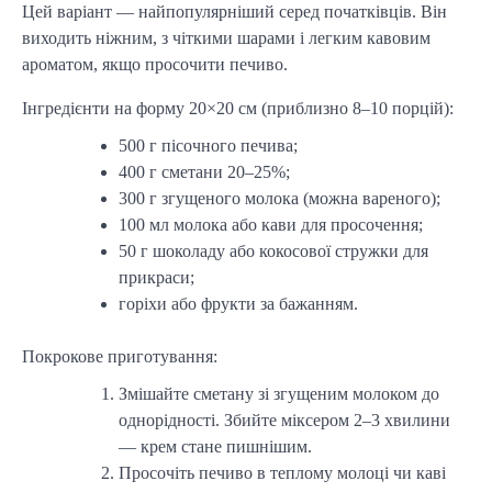
Цей варіант — найпопулярніший серед початківців. Він
виходить ніжним, з чіткими шарами і легким кавовим
ароматом, якщо просочити печиво.
Інгредієнти на форму 20×20 см (приблизно 8–10 порцій):
500 г пісочного печива;
400 г сметани 20–25%;
300 г згущеного молока (можна вареного);
100 мл молока або кави для просочення;
50 г шоколаду або кокосової стружки для
прикраси;
горіхи або фрукти за бажанням.
Покрокове приготування:
Змішайте сметану зі згущеним молоком до
однорідності. Збийте міксером 2–3 хвилини
— крем стане пишнішим.
Просочіть печиво в теплому молоці чи каві