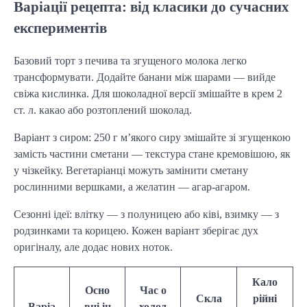
Варіації рецепта: від класики до сучасних
експериментів
Базовий торт з печива та згущеного молока легко
трансформувати. Додайте банани між шарами — вийде
свіжа кислинка. Для шоколадної версії змішайте в крем 2
ст. л. какао або розтоплений шоколад.
Варіант з сиром: 250 г м’якого сиру змішайте зі згущенкою
замість частини сметани — текстура стане кремовішою, як
у чізкейку. Вегетаріанці можуть замінити сметану
рослинними вершками, а желатин — агар-агаром.
Сезонні ідеї: влітку — з полуницею або ківі, взимку — з
родзинками та корицею. Кожен варіант зберігає дух
оригіналу, але додає нових ноток.
Кало
Осно
Час о
Скла
рійні
Варіа
вні ін
холод