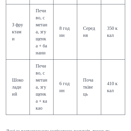
Печи
во, с
З фру
метан
8 год
Серед
350 к
ктам
а, згу
ин
ня
кал
и
щенк
а + ба
нани
Печи
во, с
Шоко
метан
Поча
6 год
410 к
ладн
а, згу
тківе
ин
кал
ий
щенк
ць
а + ка
као