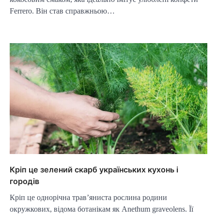
Ferrero. Він став справжньою…
Кріп це зелений скарб українських кухонь і
городів
Кріп це однорічна трав’яниста рослина родини
окружкових, відома ботанікам як Anethum graveolens. Її