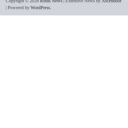
Copyright © 2026
Rodis News
| Extensive News by
Ascendoor
| Powered by
WordPress
.