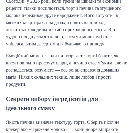
Сьогодні, у 2026 році, коли тренд на швидкі та економні
рецепти тільки посилюється, торт з печива та згущеного
молока переживає друге народження. Його готують і в
міських квартирах, і на дачах, і навіть на природі —
достатньо холодильника або прохолодного місця. Він
чудово поєднується з кавою, чаєм чи молоком і стає
універсальним десертом для будь-якого приводу.
Емоційний момент: коли ви розрізаєте торт і бачите, як
крем повільно просочує шари, а печиво стає м’яким, але не
розпадається, розумієте — ось вона, справжня домашня
магія. Ніяких складних технік, лише любов і прості
продукти.
Секрети вибору інгредієнтів для
ідеального смаку
Якість печива визначає текстуру торта. Оберіть пісочне,
крекер або «Пряжене молоко» — вони добре вбирають