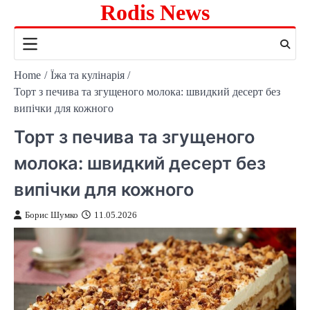
Rodis News
Skip
to
content
Home
Їжа та кулінарія
Торт з печива та згущеного молока: швидкий десерт без
випічки для кожного
Торт з печива та згущеного
молока: швидкий десерт без
випічки для кожного
Борис Шумко
11.05.2026