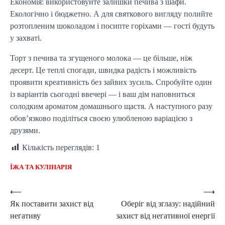
Економія: використовуйте залишки печива з шафи.
Екологічно і бюджетно. А для святкового вигляду полийте
розтопленим шоколадом і посипте горіхами — гості будуть
у захваті.
Торт з печива та згущеного молока — це більше, ніж
десерт. Це теплі спогади, швидка радість і можливість
проявити креативність без зайвих зусиль. Спробуйте один
із варіантів сьогодні ввечері — і ваш дім наповниться
солодким ароматом домашнього щастя. А наступного разу
обов’язково поділіться своєю улюбленою варіацією з
друзями.
Кількість переглядів:
1
ЇЖА ТА КУЛІНАРІЯ
Post
⟵
⟶
Як поставити захист від
Оберіг від зглазу: надійний
navigation
негативу
захист від негативної енергії