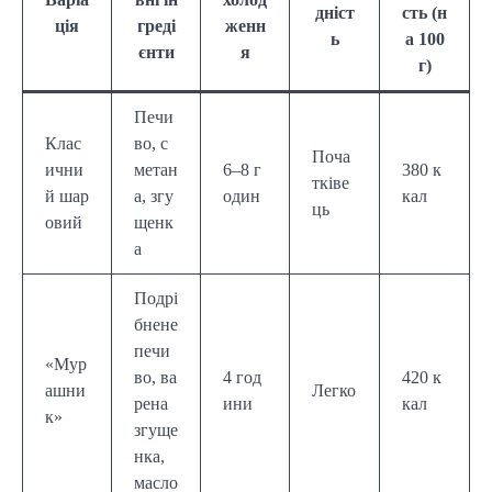
дніст
сть (н
ція
греді
женн
ь
а 100
єнти
я
г)
Печи
Клас
во, с
Поча
ични
метан
6–8 г
380 к
тківе
й шар
а, згу
один
кал
ць
овий
щенк
а
Подрі
бнене
печи
«Мур
во, ва
4 год
420 к
ашни
Легко
рена
ини
кал
к»
згуще
нка,
масло