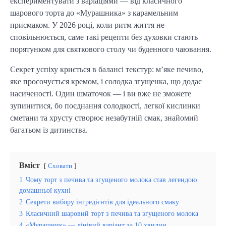
експериментувати з варіаціями — від класичного
шарового торта до «Мурашника» з карамельним
присмаком. У 2026 році, коли ритм життя не
сповільнюється, саме такі рецепти без духовки стають
порятунком для святкового столу чи буденного чаювання.
Секрет успіху криється в балансі текстур: м’яке печиво,
яке просочується кремом, і солодка згущенка, що додає
насиченості. Один шматочок — і ви вже не зможете
зупинитися, бо поєднання солодкості, легкої кислинки
сметани та хрусту створює незабутній смак, знайомий
багатьом із дитинства.
Вміст
Сховати
1
Чому торт з печива та згущеного молока став легендою
домашньої кухні
2
Секрети вибору інгредієнтів для ідеального смаку
3
Класичний шаровий торт з печива та згущеного молока
4
«Мурашник» — лінівий варіант за 10 хвилин