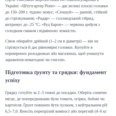
Україні: «Штутгартер Різен» — дає великі плоскі головки 
до 150–200 г, чудово зимує; «Сеншуй» — ранній, стійкий 
до стрілкування; «Радар» — голландський гібрид, 
витримує до -25 °C; «Ред Барон» — червона цибуля з 
солодким смаком і відмінною лежкістю.
Сівок обирайте дрібний (1–2 см в діаметрі) — він не 
стрілкується й дає рівномірні головки. Купуйте в 
перевірених розсадниках або магазинах, щоб уникнути 
зараження нематодою чи гниллю.
Підготовка ґрунту та грядки: фундамент
успіху
Грядку готуйте за 2–3 тижні до посадки. Оберіть сонячне 
місце, де попередниками були томати, огірки, бобові чи 
картопля. Ґрунт повинен бути пухким, з нейтральним pH 
6,5–7,0. Внесіть перепрілий компост або перегній (4–6 кг 