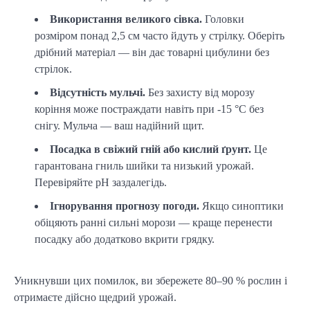
Використання великого сівка.
Головки
розміром понад 2,5 см часто йдуть у стрілку. Оберіть
дрібний матеріал — він дає товарні цибулини без
стрілок.
Відсутність мульчі.
Без захисту від морозу
коріння може постраждати навіть при -15 °C без
снігу. Мульча — ваш надійний щит.
Посадка в свіжий гній або кислий ґрунт.
Це
гарантована гниль шийки та низький урожай.
Перевіряйте pH заздалегідь.
Ігнорування прогнозу погоди.
Якщо синоптики
обіцяють ранні сильні морози — краще перенести
посадку або додатково вкрити грядку.
Уникнувши цих помилок, ви збережете 80–90 % рослин і 
отримаєте дійсно щедрий урожай.