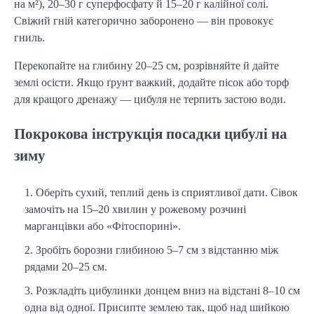
на м²), 20–30 г суперфосфату й 15–20 г калійної солі. 
Свіжий гній категорично заборонено — він провокує 
гниль.
Перекопайте на глибину 20–25 см, розрівняйте й дайте 
землі осісти. Якщо ґрунт важкий, додайте пісок або торф 
для кращого дренажу — цибуля не терпить застою води.
Покрокова інструкція посадки цибулі на
зиму
Оберіть сухий, теплий день із сприятливої дати. Сівок
замочіть на 15–20 хвилин у рожевому розчині
марганцівки або «Фітоспорині».
Зробіть борозни глибиною 5–7 см з відстанню між
рядами 20–25 см.
Розкладіть цибулинки донцем вниз на відстані 8–10 см
одна від одної. Присипте землею так, щоб над шийкою