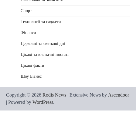
Спорт
Технології та гаджети
Фінанси
Церковні та святкові дні
Цікаві та визначні постаті
Цікаві факти
Шоу Бізнес
Copyright © 2026
Rodis News
| Extensive News by
Ascendoor
| Powered by
WordPress
.