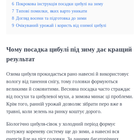
6
Покрокова інструкція посадки цибулі на зиму
7
Типові помилки, яких варто уникати
8
Догляд восени та підготовка до зими
9
Очікуваний урожай і користь від озимої цибулі
Чому посадка цибулі під зиму дає кращий
результат
Озима цибуля прокидається рано навесні й використовує 
вологу від танення снігу, тому головки формуються 
великими й соковитими. Весняна посадка часто страждає 
від посухи та цибулевої мухи, а зимова минає ці проблеми. 
Крім того, ранній урожай дозволяє зібрати перо вже в 
травні, коли зелень на ринку коштує дорого.
Біологічно цибуля-сівок у холодний період формує 
потужну кореневу систему ще до зими, а навесні вся 
енергія йде на ріст головки. За даними багаторічних 