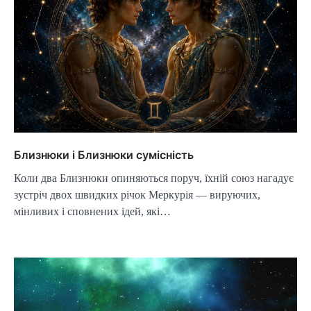
Близнюки і Близнюки сумісність
Коли два Близнюки опиняються поруч, їхній союз нагадує
зустріч двох швидких річок Меркурія — вируючих,
мінливих і сповнених ідей, які…