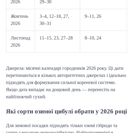
2026
29–30
Жовтень
3–4, 12–18, 27,
9–11, 26
2026
30–31
Листопад
11–15, 23, 27–28
8–10, 24
2026
Джерела: місячні календарі городників 2026 року. Ці дати 
перетинаються в кількох авторитетних джерелах і ідеально 
підходять для формування сильної кореневої системи. 
Якщо дата випадає на дощовий день — перенесіть на 
найближчий сухий.
Які сорти озимої цибулі обрати у 2026 році
Для зимової посадки підходять тільки озимі гібриди та 
сорти з високою морозостійкістю. Найпопулярніші в 