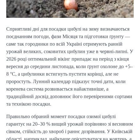
Сприятливі дні для посадки цибулі на зиму визначаються 
поєднанням погоди, фази Місяця та підготовки ґрунту — 
саме так городники по всій Україні отримують ранній 
урожай великих, соковитих цибулин уже в червні-липні. У 
2026 році оптимальний вікінг припадає на період з кінця 
вересня до середини листопада, коли ґрунт охолоне до +5–
8 °C, а цибулинки встигнуть пустити корінці, але не 
проростуть. Лунний календар підказує точні дати, коли 
коренева система розвивається найактивніше, а 
традиційний досвід доповнює його перевіреними сортами 
та технікою посадки.
Правильно обраний момент посадки озимої цибулі 
гарантує на 20–30 % вищий урожай порівняно зі весняним 
сівком, стійкість до хвороб і раннє дозрівання. У Київській 
області, наприклад, найкраще орієнтуватися на жовтень, а 