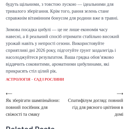
будуть щільними, з товстою лускою — ідеальними для 
тривалого зберігання. Крім того, рання зелень стане 
справжнім вітамінним бонусом для родини вже в травні.
Зимова посадка цибулі — це не лише економія часу 
навесні, а й реальний спосіб отримати стабільно високий 
урожай навіть у непрості сезони. Використовуйте 
сприятливі дні 2026 року, підготуйте ґрунт заздалегідь і 
насолоджуйтеся результатом. Ваша грядка обов’язково 
віддячить соковитими, ароматними цибулинами, які 
прикрасять стіл цілий рік.
АСТРОЛОГІЯ
САД І РОСЛИНИ
Post
⟵
⟶
Як зберігати шампіньйони:
Спатифілум догляд: повний
navigation
повний посібник для
гід для рясного цвітіння в
свіжості та смаку
домі