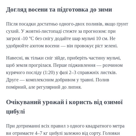
Догляд восени та підготовка до зими
Після посадки достатньо одного-двох поливів, якщо ґрунт 
сухий. У жовтні-листопаді стежте за прогнозом: при 
загрозі -10 °C без снігу додайте шар мульчі 10 см. Не 
удобрюйте азотом восени — він провокує ріст зелені.
Навесні, як тільки сніг зійде, приберіть частину мульчі, 
щоб земля прогрілася. Перше підживлення — розчином 
курячого посліду (1:20) у фазі 2–3 справжніх листків. 
Друге — комплексним добривом у травні. Полив 
помірний, але регулярний до липня.
Очікуваний урожай і користь від озимої
цибулі
При дотриманні всіх правил з одного квадратного метра 
ви отримаєте 4–7 кг цибулі залежно від сорту. Головки 