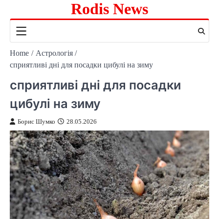
Rodis News
Skip
to
content
Home
Астрологія
сприятливі дні для посадки цибулі на зиму
сприятливі дні для посадки
цибулі на зиму
Борис Шумко
28.05.2026