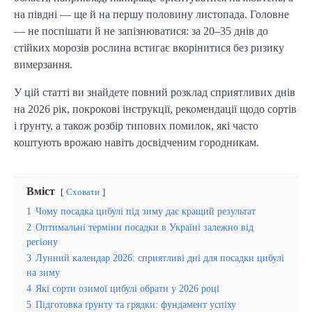
на півдні — ще й на першу половину листопада. Головне 
— не поспішати й не запізнюватися: за 20–35 днів до 
стійких морозів рослина встигає вкорінитися без ризику 
вимерзання.
У цій статті ви знайдете повний розклад сприятливих днів 
на 2026 рік, покрокові інструкції, рекомендації щодо сортів 
і ґрунту, а також розбір типових помилок, які часто 
коштують врожаю навіть досвідченим городникам.
Вміст
Сховати
1
Чому посадка цибулі під зиму дає кращий результат
2
Оптимальні терміни посадки в Україні залежно від
регіону
3
Лунний календар 2026: сприятливі дні для посадки цибулі
на зиму
4
Які сорти озимої цибулі обрати у 2026 році
5
Підготовка ґрунту та грядки: фундамент успіху