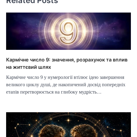
Related Posts
Кармічне число 9: значення, розрахунок та вплив
на життєвий шлях
Кармічне число 9 у нумерології втілює ідею завершення
великого циклу душі, де накопичений досвід попередніх
етапів перетворюється на глибоку мудрість…