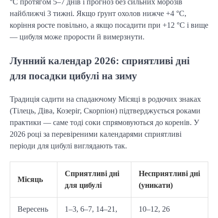
°C протягом 5–7 днів і прогноз без сильних морозів 
найближчі 3 тижні. Якщо ґрунт охолов нижче +4 °C, 
коріння росте повільно, а якщо посадити при +12 °C і вище 
— цибуля може прорости й вимерзнути.
Лунний календар 2026: сприятливі дні
для посадки цибулі на зиму
Традиція садити на спадаючому Місяці в родючих знаках 
(Тілець, Діва, Козеріг, Скорпіон) підтверджується роками 
практики — саме тоді соки спрямовуються до коренів. У 
2026 році за перевіреними календарями сприятливі 
періоди для цибулі виглядають так.
Сприятливі дні
Несприятливі дні
Місяць
для цибулі
(уникати)
Вересень
1–3, 6–7, 14–21,
10–12, 26