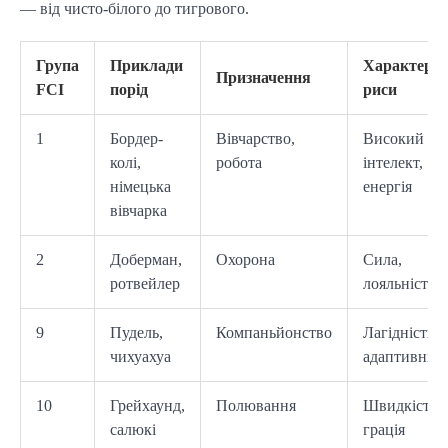
— від чисто-білого до тигрового.
Група
Приклади
Характерні
Призначення
FCI
порід
риси
1
Бордер-
Вівчарство,
Високий
колі,
робота
інтелект,
німецька
енергія
вівчарка
2
Доберман,
Охорона
Сила,
ротвейлер
лояльність
9
Пудель,
Компаньйонство
Лагідність,
чихуахуа
адаптивніст
10
Грейхаунд,
Полювання
Швидкість,
салюкі
грація