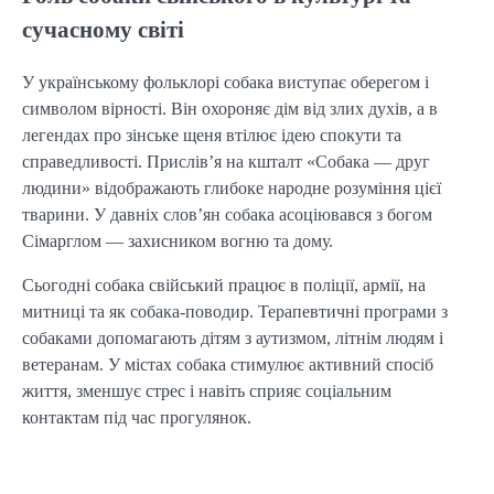
сучасному світі
У українському фольклорі собака виступає оберегом і 
символом вірності. Він охороняє дім від злих духів, а в 
легендах про зінське щеня втілює ідею спокути та 
справедливості. Прислів’я на кшталт «Собака — друг 
людини» відображають глибоке народне розуміння цієї 
тварини. У давніх слов’ян собака асоціювався з богом 
Сімарглом — захисником вогню та дому.
Сьогодні собака свійський працює в поліції, армії, на 
митниці та як собака-поводир. Терапевтичні програми з 
собаками допомагають дітям з аутизмом, літнім людям і 
ветеранам. У містах собака стимулює активний спосіб 
життя, зменшує стрес і навіть сприяє соціальним 
контактам під час прогулянок.