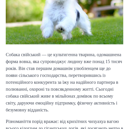
Собака свійський — це культигенна тварина, одомашнена 
форма вовка, яка супроводжує людину вже понад 15 тисяч 
років. Він став першим домашнім улюбленцем ще до 
появи сільського господарства, перетворившись із 
потенційного конкурента за їжу на надійного партнера в 
полюванні, охороні та повсякденному житті. Сьогодні 
собака свійський живе в мільйонах домівок по всьому 
світу, даруючи емоційну підтримку, фізичну активність і 
безумовну відданість.
Різноманіття порід вражає: від крихітних чихуахуа вагою 
всього кілограм до гігантських догів, які досягають метра в 