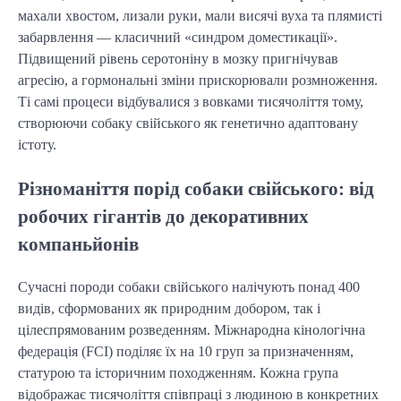
махали хвостом, лизали руки, мали висячі вуха та плямисті 
забарвлення — класичний «синдром доместикації». 
Підвищений рівень серотоніну в мозку пригнічував 
агресію, а гормональні зміни прискорювали розмноження. 
Ті самі процеси відбувалися з вовками тисячоліття тому, 
створюючи собаку свійського як генетично адаптовану 
істоту.
Різноманіття порід собаки свійського: від
робочих гігантів до декоративних
компаньйонів
Сучасні породи собаки свійського налічують понад 400 
видів, сформованих як природним добором, так і 
цілеспрямованим розведенням. Міжнародна кінологічна 
федерація (FCI) поділяє їх на 10 груп за призначенням, 
статурою та історичним походженням. Кожна група 
відображає тисячоліття співпраці з людиною в конкретних 