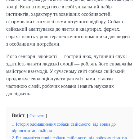
холці. Кожна порода несе в собі унікальний набір 
інстинктів, характеру та зовнішніх особливостей, 
сформованих тисячоліттями штучного відбору. Собака 
свійський адаптувався до життя в квартирах, фермах, 
горах і навіть у ролі терапевтичного помічника для людей 
з особливими потребами.
Його сенсорні здібності — гострий нюх, чутливий слух і 
здатність читати людські емоції — роблять його справжнім 
майстром взаємодії. У сучасному світі собака свійський 
продовжує еволюціонувати разом із нами, стаючи 
частиною сімей, робочих команд і навіть наукових 
досліджень.
Вміст
Сховати
1
Історія одомашнення собаки свійського: від вовка до
вірного компаньйона
2
Різноманіття порід собаки свійського: від робочих гігантів