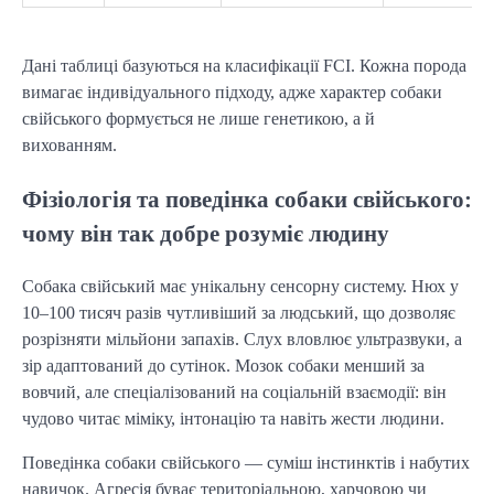
Дані таблиці базуються на класифікації FCI. Кожна порода 
вимагає індивідуального підходу, адже характер собаки 
свійського формується не лише генетикою, а й 
вихованням.
Фізіологія та поведінка собаки свійського:
чому він так добре розуміє людину
Собака свійський має унікальну сенсорну систему. Нюх у 
10–100 тисяч разів чутливіший за людський, що дозволяє 
розрізняти мільйони запахів. Слух вловлює ультразвуки, а 
зір адаптований до сутінок. Мозок собаки менший за 
вовчий, але спеціалізований на соціальній взаємодії: він 
чудово читає міміку, інтонацію та навіть жести людини.
Поведінка собаки свійського — суміш інстинктів і набутих 
навичок. Агресія буває територіальною, харчовою чи 