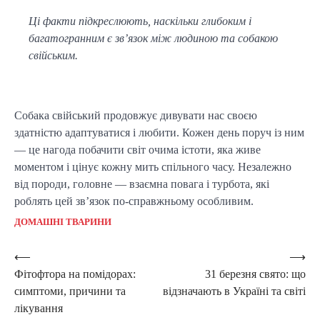
Ці факти підкреслюють, наскільки глибоким і
багатогранним є зв’язок між людиною та собакою
свійським.
Собака свійський продовжує дивувати нас своєю 
здатністю адаптуватися і любити. Кожен день поруч із ним 
— це нагода побачити світ очима істоти, яка живе 
моментом і цінує кожну мить спільного часу. Незалежно 
від породи, головне — взаємна повага і турбота, які 
роблять цей зв’язок по-справжньому особливим.
ДОМАШНІ ТВАРИНИ
Post
⟵
⟶
Фітофтора на помідорах:
31 березня свято: що
navigation
симптоми, причини та
відзначають в Україні та світі
лікування