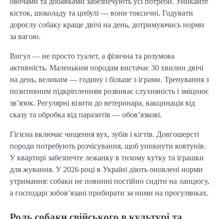
овочами та добавками забезпечують усі потреби. Уникайте 
кісток, шоколаду та цибулі — вони токсичні. Годувати 
дорослу собаку краще двічі на день, дотримуючись норми 
за вагою.
Вигул — не просто туалет, а фізична та розумова 
активність. Маленьким породам вистачає 30 хвилин двічі 
на день, великим — годину і більше з іграми. Тренування з 
позитивним підкріпленням розвиває слухняність і зміцнює 
зв’язок. Регулярні візити до ветеринара, вакцинація від 
сказу та обробка від паразитів — обов’язкові.
Гігієна включає чищення вух, зубів і кігтів. Довгошерсті 
породи потребують розчісування, щоб уникнути ковтунів. 
У квартирі забезпечте лежанку в тихому кутку та іграшки 
для жування. У 2026 році в Україні діють оновлені норми 
утримання: собаки не повинні постійно сидіти на ланцюгу, 
а господарі зобов’язані прибирати за ними на прогулянках.
Роль собаки свійського в культурі та