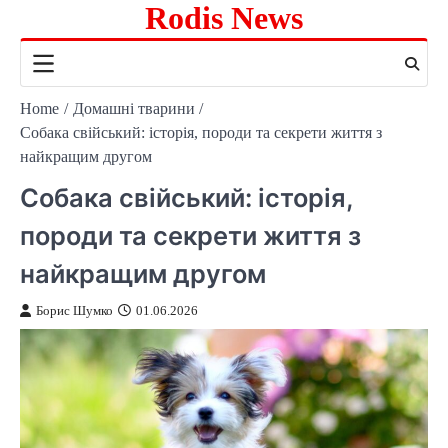
Rodis News
Skip
to
content
Home
Домашні тварини
Собака свійський: історія, породи та секрети життя з
найкращим другом
Собака свійський: історія,
породи та секрети життя з
найкращим другом
Борис Шумко
01.06.2026