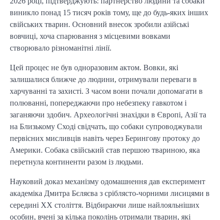
2026 році, підтверджують: партнерство людини та собаки 
виникло понад 15 тисяч років тому, ще до будь-яких інших 
свійських тварин. Основний внесок зробили азійські 
вовчиці, хоча спарювання з місцевими вовками 
створювало різноманітні лінії.
Цей процес не був одноразовим актом. Вовки, які 
залишалися ближче до людини, отримували переваги в 
харчуванні та захисті. З часом вони почали допомагати в 
полюванні, попереджаючи про небезпеку гавкотом і 
заганяючи здобич. Археологічні знахідки в Європі, Азії та 
на Близькому Сході свідчать, що собаки супроводжували 
первісних мисливців навіть через Берингову протоку до 
Америки. Собака свійський став першою твариною, яка 
перетнула континенти разом із людьми.
Науковий доказ механізму одомашнення дав експеримент 
академіка Дмитра Бєляєва з сріблясто-чорними лисицями в 
середині XX століття. Відбираючи лише найлояльніших 
особин, вчені за кілька поколінь отримали тварин, які 