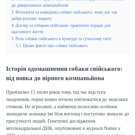
до декоративних компаньйонів
3
Фізіологія та поведінка собаки свійського: чому він так
добре розуміє людину
4
Догляд за собакою свійською: практичні поради для
щасливого життя
5
Роль собаки свійського в культурі та сучасному світі
5.1
Цікаві факти про собаку свійського
Історія одомашнення собаки свійського:
від вовка до вірного компаньйона
Приблизно 15 тисяч років тому, під час відступу 
льодовиків, перші вовки почали наближатися до людських 
стоянок. Не агресивні, а найменш полохливі особини 
знаходили залишки їжі біля вогнищ і поступово звикали до 
присутності людей. Генетичні дослідження 
мітохондріальної ДНК, опубліковані в журналі Nature у 