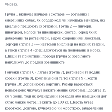
умовах.
Група 1 включає вівчарів і скотарів — розумних і 
енергійних собак, як бордер-колі чи німецька вівчарка, які 
ідеально працюють із отарами. Група 2 — пінчери, 
шнауцери, молоси та швейцарські скотарі, серед яких 
добермани та ротвейлери, відомі охоронними якостями. 
Тер’єри (група 3) — невтомні мисливці на нірних тварин, 
а такси (група 4) спеціалізуються на полюванні в норах. 
Шпіци та примітивні породи (група 5) зберігають 
найближчу до предків зовнішність.
Гончаки (група 6), лягаві (група 7), ретривери та водяні 
собаки (група 8), компаньйони та тої (група 9) і хорти 
(група 10) доповнюють картину. Розмір варіюється 
неймовірно: чихуахуа важить менше кілограма і досягає 15 
см у холці, тоді як ірландський вовкодав або німецький дог 
сягає майже метра і важить до 100 кг. Шерсть буває 
короткою, довгою, кучерявою чи жорсткою, забарвлення 