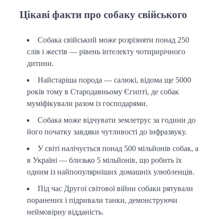
Цікаві факти про собаку свійського
Собака свійський може розрізняти понад 250
слів і жестів — рівень інтелекту чотирирічного
дитини.
Найстаріша порода — салюкі, відома ще 5000
років тому в Стародавньому Єгипті, де собак
муміфікували разом із господарями.
Собака може відчувати землетрус за години до
його початку завдяки чутливості до інфразвуку.
У світі налічується понад 500 мільйонів собак, а
в Україні — близько 5 мільйонів, що робить їх
одним із найпопулярніших домашніх улюбленців.
Під час Другої світової війни собаки рятували
поранених і підривали танки, демонструючи
неймовірну відданість.