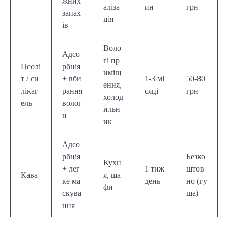
жних
аліза
ин
грн
запах
ція
ів
Воло
Адсо
гі пр
Цеолі
рбція
иміщ
т / си
+ вби
1-3 мі
50-80
ення,
лікаг
рання
сяці
грн
холод
ель
волог
ильн
и
ик
Адсо
рбція
Безко
Кухн
+ лег
1 тиж
штов
Кава
я, ша
ке ма
день
но (гу
фи
скува
ща)
ння