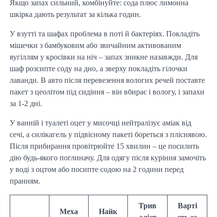
Якщо запах сильний, комбінуйте: сода плюс лимонна
шкірка дають результат за кілька годин.
У взутті та шафах проблема в поті й бактеріях. Покладіть
мішечки з бамбуковим або звичайним активованим
вугіллям у кросівки на ніч – запах зникне назавжди. Для
шаф розсипте соду на дно, а зверху покладіть гілочки
лаванди. В авто після перевезення вологих речей поставте
пакет з цеолітом під сидіння – він вбирає і вологу, і запахи
за 1-2 дні.
У ванній і туалеті оцет у мисочці нейтралізує аміак від
сечі, а силікагель у підвісному пакеті бореться з пліснявою.
Після прибирання провітрюйте 15 хвилин – це посилить
дію будь-якого поглиначу. Для одягу після куріння замочіть
у воді з оцтом або посипте содою на 2 години перед
пранням.
Трив
Варті
Меха
Найк