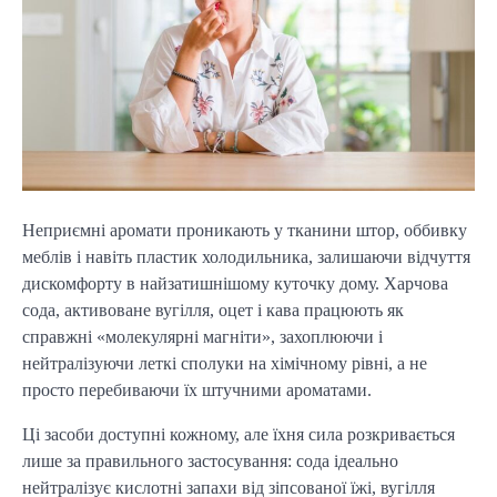
Неприємні аромати проникають у тканини штор, оббивку
меблів і навіть пластик холодильника, залишаючи відчуття
дискомфорту в найзатишнішому куточку дому. Харчова
сода, активоване вугілля, оцет і кава працюють як
справжні «молекулярні магніти», захоплюючи і
нейтралізуючи леткі сполуки на хімічному рівні, а не
просто перебиваючи їх штучними ароматами.
Ці засоби доступні кожному, але їхня сила розкривається
лише за правильного застосування: сода ідеально
нейтралізує кислотні запахи від зіпсованої їжі, вугілля