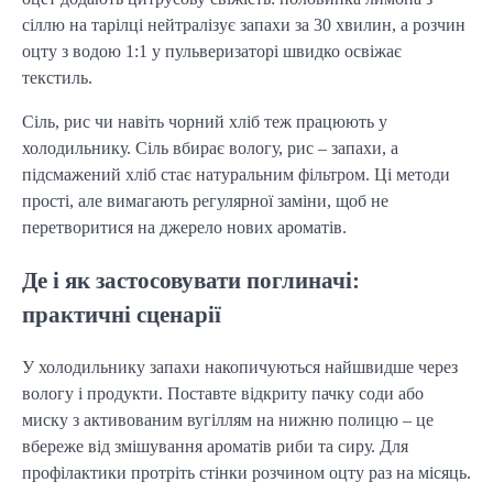
сіллю на тарілці нейтралізує запахи за 30 хвилин, а розчин
оцту з водою 1:1 у пульверизаторі швидко освіжає
текстиль.
Сіль, рис чи навіть чорний хліб теж працюють у
холодильнику. Сіль вбирає вологу, рис – запахи, а
підсмажений хліб стає натуральним фільтром. Ці методи
прості, але вимагають регулярної заміни, щоб не
перетворитися на джерело нових ароматів.
Де і як застосовувати поглиначі:
практичні сценарії
У холодильнику запахи накопичуються найшвидше через
вологу і продукти. Поставте відкриту пачку соди або
миску з активованим вугіллям на нижню полицю – це
вбереже від змішування ароматів риби та сиру. Для
профілактики протріть стінки розчином оцту раз на місяць.