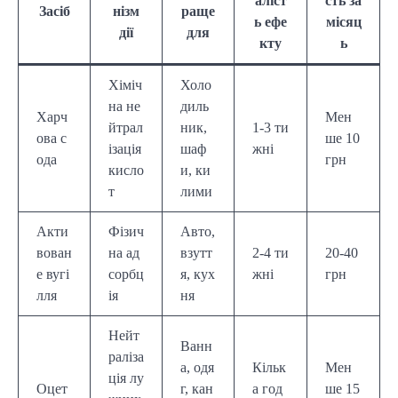
аліст
сть за
Засіб
нізм
раще
ь ефе
місяц
дії
для
кту
ь
Хіміч
Холо
на не
диль
Харч
Мен
йтрал
ник,
1-3 ти
ова с
ше 10
ізація
шаф
жні
ода
грн
кисло
и, ки
т
лими
Акти
Фізич
Авто,
вован
на ад
взутт
2-4 ти
20-40
е вугі
сорбц
я, кух
жні
грн
лля
ія
ня
Нейт
Ванн
раліза
а, одя
Кільк
Мен
ція лу
Оцет
г, кан
а год
ше 15