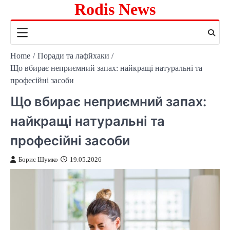
Rodis News
Skip
to
content
Home
Поради та лафйхаки
Що вбирає неприємний запах: найкращі натуральні та
професійні засоби
Що вбирає неприємний запах:
найкращі натуральні та
професійні засоби
Борис Шумко
19.05.2026