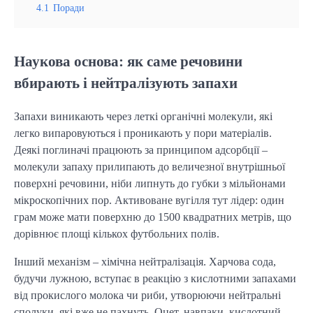
4.1
Поради
Наукова основа: як саме речовини
вбирають і нейтралізують запахи
Запахи виникають через леткі органічні молекули, які
легко випаровуються і проникають у пори матеріалів.
Деякі поглиначі працюють за принципом адсорбції –
молекули запаху прилипають до величезної внутрішньої
поверхні речовини, ніби липнуть до губки з мільйонами
мікроскопічних пор. Активоване вугілля тут лідер: один
грам може мати поверхню до 1500 квадратних метрів, що
дорівнює площі кількох футбольних полів.
Інший механізм – хімічна нейтралізація. Харчова сода,
будучи лужною, вступає в реакцію з кислотними запахами
від прокислого молока чи риби, утворюючи нейтральні
сполуки, які вже не пахнуть. Оцет, навпаки, кислотний,