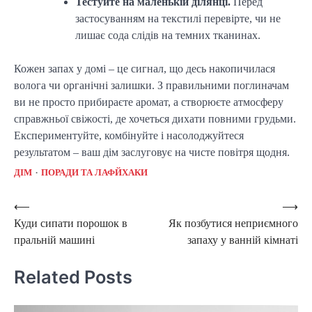
Тестуйте на маленькій ділянці.
Перед
застосуванням на текстилі перевірте, чи не
лишає сода слідів на темних тканинах.
Кожен запах у домі – це сигнал, що десь накопичилася
волога чи органічні залишки. З правильними поглиначам
ви не просто прибираєте аромат, а створюєте атмосферу
справжньої свіжості, де хочеться дихати повними грудьми.
Експериментуйте, комбінуйте і насолоджуйтеся
результатом – ваш дім заслуговує на чисте повітря щодня.
ДІМ
ПОРАДИ ТА ЛАФЙХАКИ
Post
⟵
⟶
Куди сипати порошок в
Як позбутися неприємного
navigation
пральній машині
запаху у ванній кімнаті
Related Posts