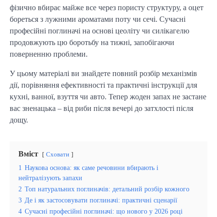
фізично вбирає майже все через пористу структуру, а оцет
бореться з лужними ароматами поту чи сечі. Сучасні
професійні поглиначі на основі цеоліту чи силікагелю
продовжують цю боротьбу на тижні, запобігаючи
поверненню проблеми.
У цьому матеріалі ви знайдете повний розбір механізмів
дії, порівняння ефективності та практичні інструкції для
кухні, ванної, взуття чи авто. Тепер жоден запах не застане
вас зненацька – від риби після вечері до затхлості після
дощу.
Вміст
Сховати
1
Наукова основа: як саме речовини вбирають і
нейтралізують запахи
2
Топ натуральних поглиначів: детальний розбір кожного
3
Де і як застосовувати поглиначі: практичні сценарії
4
Сучасні професійні поглиначі: що нового у 2026 році