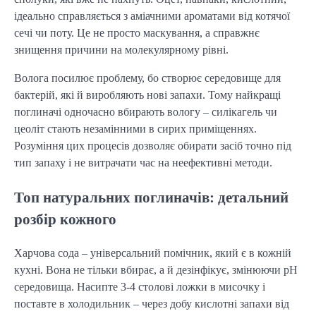
ідеально справляється з аміачними ароматами від котячої
сечі чи поту. Це не просто маскування, а справжнє
знищення причини на молекулярному рівні.
Волога посилює проблему, бо створює середовище для
бактерій, які й виробляють нові запахи. Тому найкращі
поглиначі одночасно вбирають вологу – силікагель чи
цеоліт стають незамінними в сирих приміщеннях.
Розуміння цих процесів дозволяє обирати засіб точно під
тип запаху і не витрачати час на неефективні методи.
Топ натуральних поглиначів: детальний
розбір кожного
Харчова сода – універсальний помічник, який є в кожній
кухні. Вона не тільки вбирає, а й дезінфікує, змінюючи pH
середовища. Насипте 3-4 столові ложки в мисочку і
поставте в холодильник – через добу кислотні запахи від