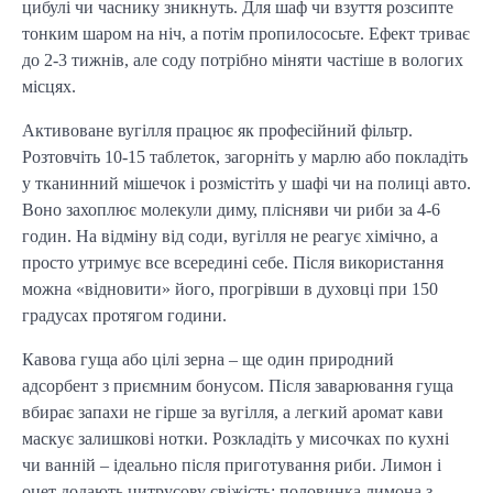
цибулі чи часнику зникнуть. Для шаф чи взуття розсипте
тонким шаром на ніч, а потім пропилососьте. Ефект триває
до 2-3 тижнів, але соду потрібно міняти частіше в вологих
місцях.
Активоване вугілля працює як професійний фільтр.
Розтовчіть 10-15 таблеток, загорніть у марлю або покладіть
у тканинний мішечок і розмістіть у шафі чи на полиці авто.
Воно захоплює молекули диму, плісняви чи риби за 4-6
годин. На відміну від соди, вугілля не реагує хімічно, а
просто утримує все всередині себе. Після використання
можна «відновити» його, прогрівши в духовці при 150
градусах протягом години.
Кавова гуща або цілі зерна – ще один природний
адсорбент з приємним бонусом. Після заварювання гуща
вбирає запахи не гірше за вугілля, а легкий аромат кави
маскує залишкові нотки. Розкладіть у мисочках по кухні
чи ванній – ідеально після приготування риби. Лимон і
оцет додають цитрусову свіжість: половинка лимона з