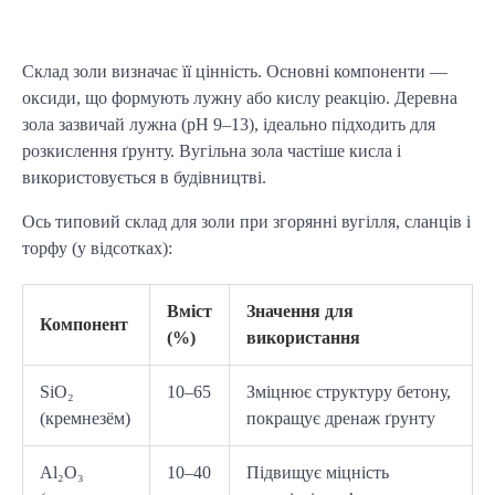
Склад золи визначає її цінність. Основні компоненти — 
оксиди, що формують лужну або кислу реакцію. Деревна 
зола зазвичай лужна (pH 9–13), ідеально підходить для 
розкислення ґрунту. Вугільна зола частіше кисла і 
використовується в будівництві.
Ось типовий склад для золи при згорянні вугілля, сланців і 
торфу (у відсотках):
Вміст
Значення для
Компонент
(%)
використання
SiO₂
10–65
Зміцнює структуру бетону,
(кремнезём)
покращує дренаж ґрунту
Al₂O₃
10–40
Підвищує міцність