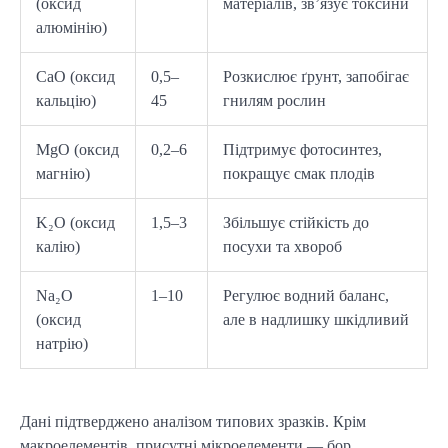
(оксид
матеріалів, зв’язує токсини
алюмінію)
CaO (оксид
0,5–
Розкислює ґрунт, запобігає
кальцію)
45
гнилям рослин
MgO (оксид
0,2–6
Підтримує фотосинтез,
магнію)
покращує смак плодів
K₂O (оксид
1,5–3
Збільшує стійкість до
калію)
посухи та хвороб
Na₂O
1–10
Регулює водний баланс,
(оксид
але в надлишку шкідливий
натрію)
Дані підтверджено аналізом типових зразків. Крім 
макроелементів, присутні мікроелементи — бор, 