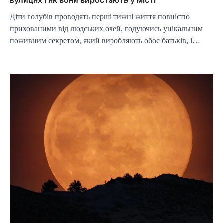
вулицях і як вони виростають у місті
Діти голубів проводять перші тижні життя повністю
прихованими від людських очей, годуючись унікальним
поживним секретом, який виробляють обоє батьків, і…