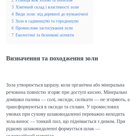
3
Хімічний склад і властивості золи
4
Види золи: від деревної до вулканічної
5
Зола в садівництві та городництві
6
Промислове застосування золи
7
Екологічні та безпекові аспекти
Визначення та походження золи
Зола утворюється щоразу, коли органічна або мінеральна 
речовина повністю згоряє при доступі кисню. Мінеральні 
домішки палива — солі, оксиди, силікати — не згоряють, а 
трансформуються в оксиди та сплави. У промислових 
умовах при сухому шлаковидаленні переважно виходить 
зола-винос — тонкий пил, що піднімається з димом. При 
рідкому шлаковидаленні формується шлак — 
склоподібний матеріал.