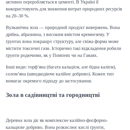
активно переробляється в цементі. В Україні її 
використовують для зниження витрат природних ресурсів 
на 20–30 %.
Вулканічна зола — природний продукт вивержень. Вона 
дрібна, абразивна, з високим вмістом кремнезему. У 
ґрунтах вона покращує структуру, але свіжа форма може 
містити токсичні гази. Історично такі відкладення робили 
ґрунти родючими, як у Помпеях чи на Гаваях.
Інші види: торф’яна (багата кальцієм, але бідна калієм), 
солом’яна (швидкодіюче калійне добриво). Кожен тип 
вимагає окремого підходу до застосування.
Зола в садівництві та городництві
Деревна зола діє як комплексне калійно-фосфорно-
кальцієве добриво. Вона розкислює кислі ґрунти, 