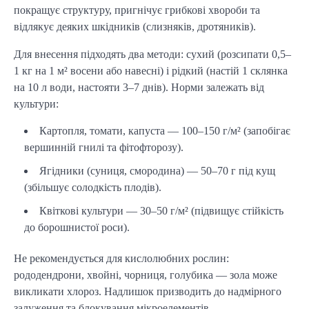
покращує структуру, пригнічує грибкові хвороби та 
відлякує деяких шкідників (слизняків, дротяників).
Для внесення підходять два методи: сухий (розсипати 0,5–
1 кг на 1 м² восени або навесні) і рідкий (настій 1 склянка 
на 10 л води, настояти 3–7 днів). Норми залежать від 
культури:
Картопля, томати, капуста — 100–150 г/м² (запобігає
вершинній гнилі та фітофторозу).
Ягідники (суниця, смородина) — 50–70 г під кущ
(збільшує солодкість плодів).
Квіткові культури — 30–50 г/м² (підвищує стійкість
до борошнистої роси).
Не рекомендується для кислолюбних рослин: 
рододендрони, хвойні, чорниця, голубика — зола може 
викликати хлороз. Надлишок призводить до надмірного 
залуження та блокування мікроелементів.