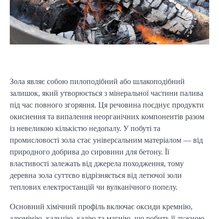
Зола являє собою пилоподібний або шлакоподібний 
залишок, який утворюється з мінеральної частини палива 
під час повного згоряння. Ця речовина поєднує продукти 
окиснення та випалення неорганічних компонентів разом 
із невеликою кількістю недопалу. У побуті та 
промисловості зола стає універсальним матеріалом — від 
природного добрива до сировини для бетону. Її 
властивості залежать від джерела походження, тому 
деревна зола суттєво відрізняється від летючої золи 
теплових електростанцій чи вулканічного попелу.
Основний хімічний профіль включає оксиди кремнію, 
алюмінію, кальцію, калію та магнію, що робить її лужною 