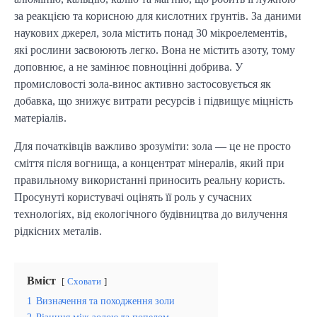
за реакцією та корисною для кислотних ґрунтів. За даними 
наукових джерел, зола містить понад 30 мікроелементів, 
які рослини засвоюють легко. Вона не містить азоту, тому 
доповнює, а не замінює повноцінні добрива. У 
промисловості зола-винос активно застосовується як 
добавка, що знижує витрати ресурсів і підвищує міцність 
матеріалів.
Для початківців важливо зрозуміти: зола — це не просто 
сміття після вогнища, а концентрат мінералів, який при 
правильному використанні приносить реальну користь. 
Просунуті користувачі оцінять її роль у сучасних 
технологіях, від екологічного будівництва до вилучення 
рідкісних металів.
Вміст
Сховати
1
Визначення та походження золи
2
Різниця між золою та попелом