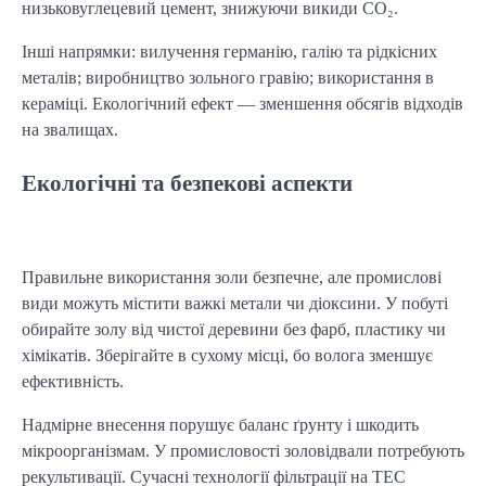
низьковуглецевий цемент, знижуючи викиди CO₂.
Інші напрямки: вилучення германію, галію та рідкісних 
металів; виробництво зольного гравію; використання в 
кераміці. Екологічний ефект — зменшення обсягів відходів 
на звалищах.
Екологічні та безпекові аспекти
Правильне використання золи безпечне, але промислові 
види можуть містити важкі метали чи діоксини. У побуті 
обирайте золу від чистої деревини без фарб, пластику чи 
хімікатів. Зберігайте в сухому місці, бо волога зменшує 
ефективність.
Надмірне внесення порушує баланс ґрунту і шкодить 
мікроорганізмам. У промисловості золовідвали потребують 
рекультивації. Сучасні технології фільтрації на ТЕС 