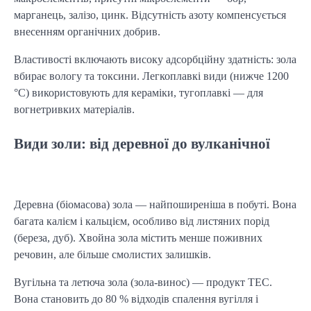
марганець, залізо, цинк. Відсутність азоту компенсується 
внесенням органічних добрив.
Властивості включають високу адсорбційну здатність: зола 
вбирає вологу та токсини. Легкоплавкі види (нижче 1200 
°C) використовують для кераміки, тугоплавкі — для 
вогнетривких матеріалів.
Види золи: від деревної до вулканічної
Деревна (біомасова) зола — найпоширеніша в побуті. Вона 
багата калієм і кальцієм, особливо від листяних порід 
(береза, дуб). Хвойна зола містить менше поживних 
речовин, але більше смолистих залишків.
Вугільна та летюча зола (зола-винос) — продукт ТЕС. 
Вона становить до 80 % відходів спалення вугілля і 