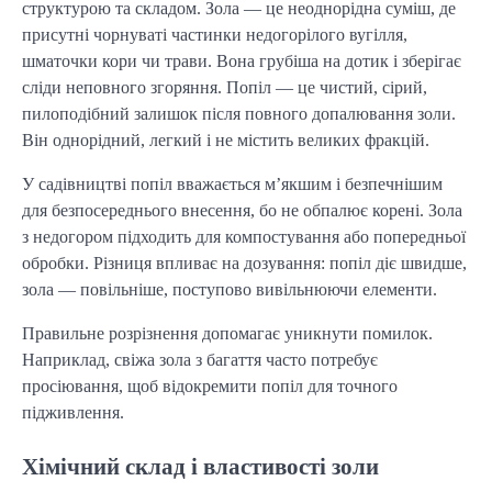
структурою та складом. Зола — це неоднорідна суміш, де 
присутні чорнуваті частинки недогорілого вугілля, 
шматочки кори чи трави. Вона грубіша на дотик і зберігає 
сліди неповного згоряння. Попіл — це чистий, сірий, 
пилоподібний залишок після повного допалювання золи. 
Він однорідний, легкий і не містить великих фракцій.
У садівництві попіл вважається м’якшим і безпечнішим 
для безпосереднього внесення, бо не обпалює корені. Зола 
з недогором підходить для компостування або попередньої 
обробки. Різниця впливає на дозування: попіл діє швидше, 
зола — повільніше, поступово вивільнюючи елементи.
Правильне розрізнення допомагає уникнути помилок. 
Наприклад, свіжа зола з багаття часто потребує 
просіювання, щоб відокремити попіл для точного 
підживлення.
Хімічний склад і властивості золи