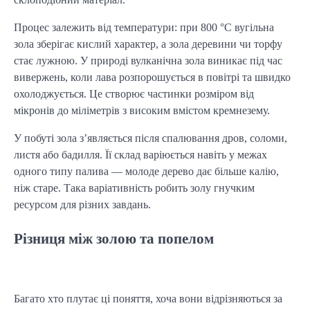
Процес залежить від температури: при 800 °C вугільна 
зола зберігає кислий характер, а зола деревини чи торфу 
стає лужною. У природі вулканічна зола виникає під час 
вивержень, коли лава розпорошується в повітрі та швидко 
охолоджується. Це створює частинки розміром від 
мікронів до міліметрів з високим вмістом кремнезему.
У побуті зола з’являється після спалювання дров, соломи, 
листя або бадилля. Її склад варіюється навіть у межах 
одного типу палива — молоде дерево дає більше калію, 
ніж старе. Така варіативність робить золу гнучким 
ресурсом для різних завдань.
Різниця між золою та попелом
Багато хто плутає ці поняття, хоча вони відрізняються за 