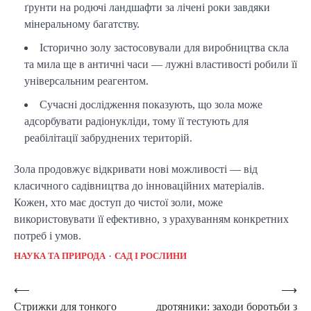
ґрунти на родючі ландшафти за лічені роки завдяки
мінеральному багатству.
Історично золу застосовували для виробництва скла
та мила ще в античні часи — лужні властивості робили її
універсальним реагентом.
Сучасні дослідження показують, що зола може
адсорбувати радіонукліди, тому її тестують для
реабілітації забруднених територій.
Зола продовжує відкривати нові можливості — від 
класичного садівництва до інноваційних матеріалів. 
Кожен, хто має доступ до чистої золи, може 
використовувати її ефективно, з урахуванням конкретних 
потреб і умов.
НАУКА ТА ПРИРОДА
САД І РОСЛИНИ
Post
⟵
⟶
Стрижки для тонкого
дротяники: заходи боротьби з