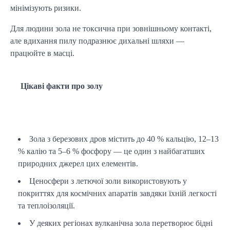
мінімізують ризики.
Для людини зола не токсична при зовнішньому контакті, 
але вдихання пилу подразнює дихальні шляхи — 
працюйте в масці.
Цікаві факти про золу
Зола з березових дров містить до 40 % кальцію, 12–13
% калію та 5–6 % фосфору — це один з найбагатших
природних джерел цих елементів.
Ценосфери з летючої золи використовують у
покриттях для космічних апаратів завдяки їхній легкості
та теплоізоляції.
У деяких регіонах вулканічна зола перетворює бідні