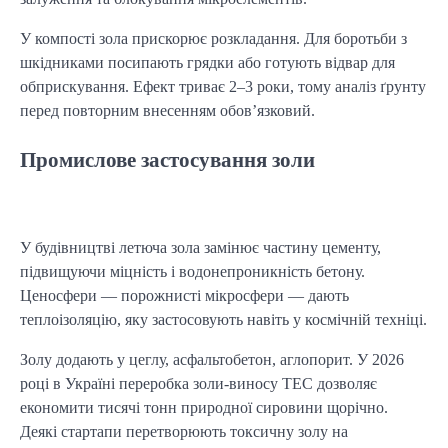
У компості зола прискорює розкладання. Для боротьби з 
шкідниками посипають грядки або готують відвар для 
обприскування. Ефект триває 2–3 роки, тому аналіз ґрунту 
перед повторним внесенням обов’язковий.
Промислове застосування золи
У будівництві летюча зола замінює частину цементу, 
підвищуючи міцність і водонепроникність бетону. 
Ценосфери — порожнисті мікросфери — дають 
теплоізоляцію, яку застосовують навіть у космічній техніці.
Золу додають у цеглу, асфальтобетон, аглопорит. У 2026 
році в Україні переробка золи-виносу ТЕС дозволяє 
економити тисячі тонн природної сировини щорічно. 
Деякі стартапи перетворюють токсичну золу на 