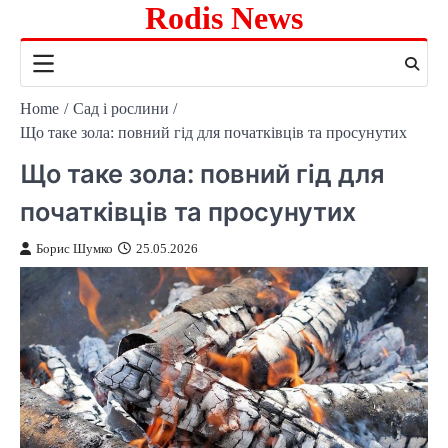
Rodis News
Skip
to
content
Home
Сад і рослини
Що таке зола: повний гід для початківців та просунутих
Що таке зола: повний гід для
початківців та просунутих
Борис Шумко
25.05.2026