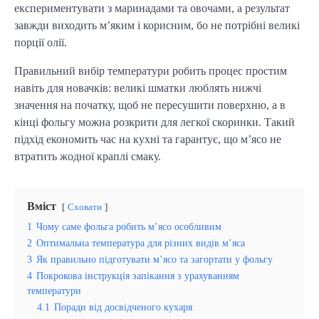
експериментувати з маринадами та овочами, а результат
завжди виходить м’яким і корисним, бо не потрібні великі
порції олії.
Правильний вибір температури робить процес простим
навіть для новачків: великі шматки люблять нижчі
значення на початку, щоб не пересушити поверхню, а в
кінці фольгу можна розкрити для легкої скоринки. Такий
підхід економить час на кухні та гарантує, що м’ясо не
втратить жодної краплі смаку.
Вміст
Сховати
1
Чому саме фольга робить м’ясо особливим
2
Оптимальна температура для різних видів м’яса
3
Як правильно підготувати м’ясо та загортати у фольгу
4
Покрокова інструкція запікання з урахуванням
температури
4.1
Поради від досвідченого кухаря