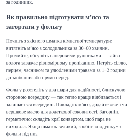
за годинник.
Як правильно підготувати м’ясо та
загортати у фольгу
Почніть з якісного шматка кімнатної температури:
витягніть м’ясо з холодильника за 30–60 хвилин.
Промийте, обсушіть паперовими рушниками — зайва
волога заважає рівномірному пропіканню. Натріть сіллю,
перцем, часником та улюбленими травами за 1–2 години
до запікання або прямо перед.
Фольгу розстеліть у два шари для надійності, блискучою
стороною всередину — так тепло краще відбивається і
залишається всередині. Покладіть м’ясо, додайте овочі чи
вершкове масло для додаткової соковитості. Загорніть
герметично: складіть краї конвертом, щоб пара не
виходила. Якщо шматок великий, зробіть «подушку» з
фольги під низ.