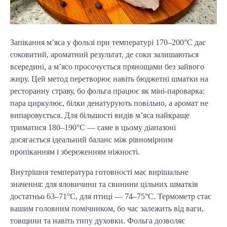
Запікання м’яса у фользі при температурі 170–200°C дає
соковитий, ароматний результат, де соки залишаються
всередині, а м’ясо просочується прянощами без зайвого
жиру. Цей метод перетворює навіть бюджетні шматки на
ресторанну страву, бо фольга працює як міні-пароварка:
пара циркулює, білки денатурують повільно, а аромат не
випаровується. Для більшості видів м’яса найкраще
триматися 180–190°C — саме в цьому діапазоні
досягається ідеальний баланс між рівномірним
пропіканням і збереженням ніжності.
Внутрішня температура готовності має вирішальне
значення: для яловичини та свинини цільних шматків
достатньо 63–71°C, для птиці — 74–75°C. Термометр стає
вашим головним помічником, бо час залежить від ваги,
товщини та навіть типу духовки. Фольга дозволяє