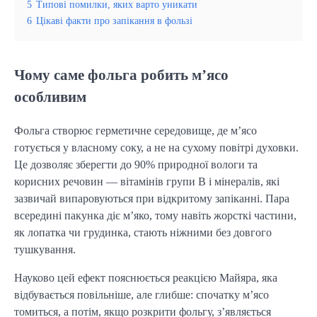
5
Типові помилки, яких варто уникати
6
Цікаві факти про запікання в фользі
Чому саме фольга робить м’ясо
особливим
Фольга створює герметичне середовище, де м’ясо
готується у власному соку, а не на сухому повітрі духовки.
Це дозволяє зберегти до 90% природної вологи та
корисних речовин — вітамінів групи B і мінералів, які
зазвичай випаровуються при відкритому запіканні. Пара
всередині пакунка діє м’яко, тому навіть жорсткі частини,
як лопатка чи грудинка, стають ніжними без довгого
тушкування.
Науково цей ефект пояснюється реакцією Майяра, яка
відбувається повільніше, але глибше: спочатку м’ясо
томиться, а потім, якщо розкрити фольгу, з’являється