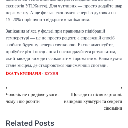
експертів УП.Життя). Для чутливих — просто додайте шар
пергаменту. А ще фольга економить енергію духовки на
15–20% порівняно з відкритим запіканням.
Запікання м’яса у фользі при правильно підібраній
температурі — це не просто рецепт, а справжній спосіб
зробити буденну вечерю святковою. Експериментуйте,
пробуйте різні поєднання і насолоджуйтеся результатом,
який завжди виходить соковитим і ароматним. Ваша кухня
стане місцем, де створюються найсмачніші спогади.
ЇЖА ТА КУЛІНАРІЯ
КУХНЯ
Post
⟵
⟶
Чоловік не приділяє уваги:
Що садити після картоплі:
navigation
чому і що робити
найкращі культури та секрети
сівозміни
Related Posts