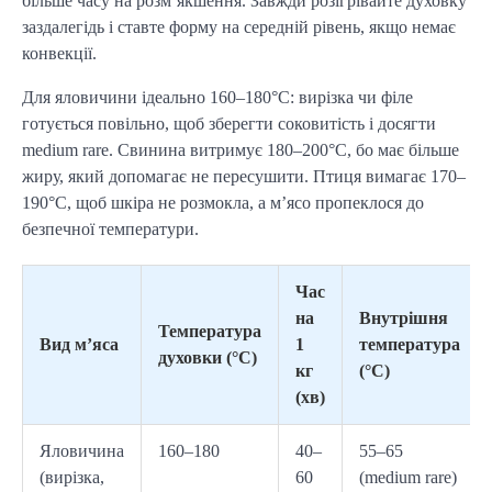
більше часу на розм’якшення. Завжди розігрівайте духовку
заздалегідь і ставте форму на середній рівень, якщо немає
конвекції.
Для яловичини ідеально 160–180°C: вирізка чи філе
готується повільно, щоб зберегти соковитість і досягти
medium rare. Свинина витримує 180–200°C, бо має більше
жиру, який допомагає не пересушити. Птиця вимагає 170–
190°C, щоб шкіра не розмокла, а м’ясо пропеклося до
безпечної температури.
Час
на
Внутрішня
Температура
Вид м’яса
1
температура
духовки (°C)
кг
(°C)
(хв)
Яловичина
160–180
40–
55–65
(вирізка,
60
(medium rare)