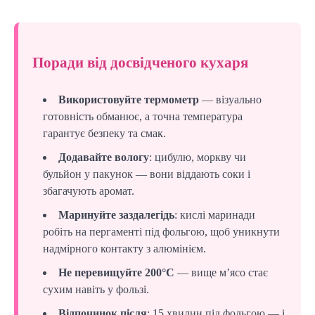
Поради від досвідченого кухаря
Використовуйте термометр
— візуально
готовність обманює, а точна температура
гарантує безпеку та смак.
Додавайте вологу
: цибулю, моркву чи
бульйон у пакунок — вони віддають соки і
збагачують аромат.
Маринуйте заздалегідь
: кислі маринади
робіть на пергаменті під фольгою, щоб уникнути
надмірного контакту з алюмінієм.
Не перевищуйте 200°C
— вище м’ясо стає
сухим навіть у фользі.
Відпочинок після
: 15 хвилин під фольгою — і