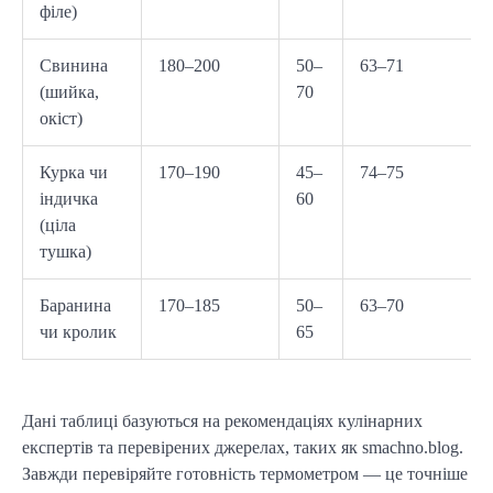
філе)
Свинина
180–200
50–
63–71
(шийка,
70
окіст)
Курка чи
170–190
45–
74–75
індичка
60
(ціла
тушка)
Баранина
170–185
50–
63–70
чи кролик
65
Дані таблиці базуються на рекомендаціях кулінарних
експертів та перевірених джерелах, таких як smachno.blog.
Завжди перевіряйте готовність термометром — це точніше