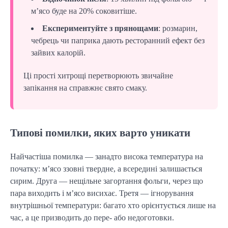
м’ясо буде на 20% соковитіше.
Експериментуйте з прянощами
: розмарин,
чебрець чи паприка дають ресторанний ефект без
зайвих калорій.
Ці прості хитрощі перетворюють звичайне
запікання на справжнє свято смаку.
Типові помилки, яких варто уникати
Найчастіша помилка — занадто висока температура на
початку: м’ясо ззовні твердне, а всередині залишається
сирим. Друга — нещільне загортання фольги, через що
пара виходить і м’ясо висихає. Третя — ігнорування
внутрішньої температури: багато хто орієнтується лише на
час, а це призводить до пере- або недоготовки.