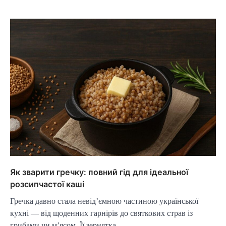
Як зварити гречку: повний гід для ідеальної
розсипчастої каші
Гречка давно стала невід’ємною частиною української
кухні — від щоденних гарнірів до святкових страв із
грибами чи м’ясом. Її зернятка…