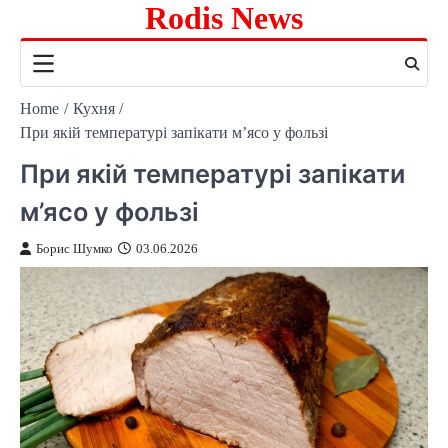
Rodis News
Skip
to
content
Home
Кухня
При якій температурі запікати м’ясо у фользі
При якій температурі запікати
м’ясо у фользі
Борис Шумко
03.06.2026