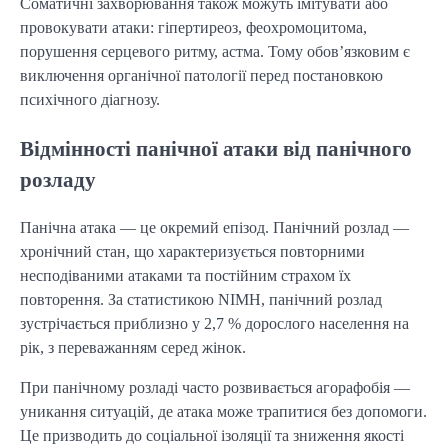
Соматичні захворювання також можуть імітувати або
провокувати атаки: гіпертиреоз, феохромоцитома,
порушення серцевого ритму, астма. Тому обов’язковим є
виключення органічної патології перед постановкою
психічного діагнозу.
Відмінності панічної атаки від панічного
розладу
Панічна атака — це окремий епізод. Панічний розлад —
хронічний стан, що характеризується повторними
несподіваними атаками та постійним страхом їх
повторення. За статистикою NIMH, панічний розлад
зустрічається приблизно у 2,7 % дорослого населення на
рік, з переважанням серед жінок.
При панічному розладі часто розвивається агорафобія —
уникання ситуацій, де атака може трапитися без допомоги.
Це призводить до соціальної ізоляції та зниження якості