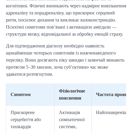
когнітивні. Фізичні виникають через надмірне вивільнення
адреналіну та норадреналіну, що прискорює серцевий
ритм, посилює дихання та викликає вазоконстрикцію.
Психічні симптоми пов’язані з активацією амігдали —
структури мозку, відповідальної за обробку емоцій страху.
Для підтвердження діагнозу необхідно наявність
щонайменше чотирьох симптомів із нижченаведеного
переліку. Вони досягають піку швидко і зазвичай минають
протягом 5–30 хвилин, хоча суб’єктивно час може
здаватися розтягнутим.
Фізіологічне
Симптом
Частота прояву
пояснення
Прискорене
Активація
Найпоширеніши
серцебиття або
симпатичної
тахікардія
системи,