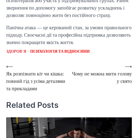
психотерапія або участь у підтримувальних групах. Раннє
звернення по допомогу запобігає розвитку ускладнень і
дозволяє повноцінно жити без постійного страху.
Панічна атака — це керований стан, за умови правильного
підходу. Своєчасні дії та професійна підтримка дозволяють
значно покращити якість життя.
ЗДОРОВ'Я
ПСИХОЛОГІЯ ТА ВІДНОСИНИ
Post
⟵
⟶
Як розпізнати кіт чи кішка:
Чому не можна мити голову
navigation
повний гід з усіма деталями
у свято
та прикладами
Related Posts