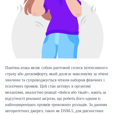
Панічна атака являє собою раптовий сплеск інтенсивного
страху або дискомфорту, який досягає максимуму за лічені
хвилини та супроводжується чітким набором фізичних і
психічних проявів. Цей стан активує в організмі
механізми, аналогічні реакції «бийся або тікай», навіть за
відсутності реальної загрози, що робить його одним із
найпоширеніших проявів тривожних розладів. За даними
авторитетних джерел, таких як DSM-5, для діагностики