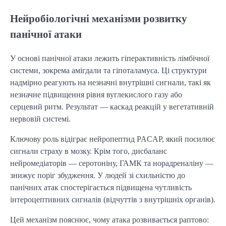
Нейробіологічні механізми розвитку
панічної атаки
У основі панічної атаки лежить гіперактивність лімбічної
системи, зокрема амігдали та гіпоталамуса. Ці структури
надмірно реагують на незначні внутрішні сигнали, такі як
незначне підвищення рівня вуглекислого газу або
серцевий ритм. Результат — каскад реакцій у вегетативній
нервовій системі.
Ключову роль відіграє нейропептид PACAP, який посилює
сигнали страху в мозку. Крім того, дисбаланс
нейромедіаторів — серотоніну, ГАМК та норадреналіну —
знижує поріг збудження. У людей зі схильністю до
панічних атак спостерігається підвищена чутливість
інтероцептивних сигналів (відчуттів з внутрішніх органів).
Цей механізм пояснює, чому атака розвивається раптово: