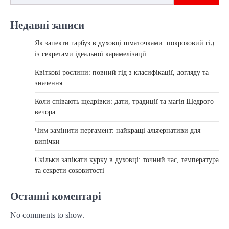
Недавні записи
Як запекти гарбуз в духовці шматочками: покроковий гід
із секретами ідеальної карамелізації
Квіткові рослини: повний гід з класифікації, догляду та
значення
Коли співають щедрівки: дати, традиції та магія Щедрого
вечора
Чим замінити пергамент: найкращі альтернативи для
випічки
Скільки запікати курку в духовці: точний час, температура
та секрети соковитості
Останні коментарі
No comments to show.