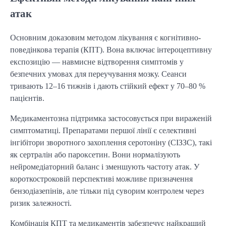
атак
Основним доказовим методом лікування є когнітивно-
поведінкова терапія (КПТ). Вона включає інтероцептивну
експозицію — навмисне відтворення симптомів у
безпечних умовах для переучування мозку. Сеанси
тривають 12–16 тижнів і дають стійкий ефект у 70–80 %
пацієнтів.
Медикаментозна підтримка застосовується при вираженій
симптоматиці. Препаратами першої лінії є селективні
інгібітори зворотного захоплення серотоніну (СІЗЗС), такі
як сертралін або пароксетин. Вони нормалізують
нейромедіаторний баланс і зменшують частоту атак. У
короткостроковій перспективі можливе призначення
бензодіазепінів, але тільки під суворим контролем через
ризик залежності.
Комбінація КПТ та медикаментів забезпечує найкращий