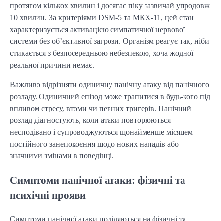
протягом кількох хвилин і досягає піку зазвичай упродовж
10 хвилин. За критеріями DSM-5 та МКХ-11, цей стан
характеризується активацією симпатичної нервової
системи без об’єктивної загрози. Організм реагує так, ніби
стикається з безпосередньою небезпекою, хоча жодної
реальної причини немає.
Важливо відрізняти одиничну панічну атаку від панічного
розладу. Одиничний епізод може трапитися в будь-кого під
впливом стресу, втоми чи певних тригерів. Панічний
розлад діагностують, коли атаки повторюються
несподівано і супроводжуються щонайменше місяцем
постійного занепокоєння щодо нових нападів або
значними змінами в поведінці.
Симптоми панічної атаки: фізичні та
психічні прояви
Симптоми панічної атаки поділяються на фізичні та