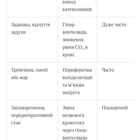
викид
катехоламінів
Задишка, відчуття
Гіпер-
Дуже часто
задухи
вентиляція,
зниження
рівня CO₂ в
крові
Тремтіння, озноб
Периферична
Часто
або жар
вазодилатація
та м’язова
напруга
Запаморочення,
Зміна
Поширений
переднепритомний
мозкового
стан
кровотоку
через гіпер-
вентиляцію