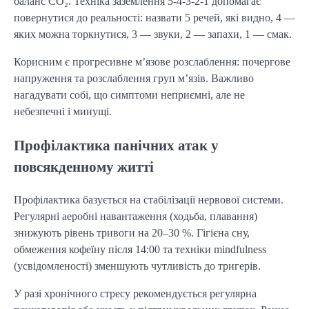
баланс CO₂. Техніка заземлення 5-4-3-2-1 допомагає
повернутися до реальності: назвати 5 речей, які видно, 4 —
яких можна торкнутися, 3 — звуки, 2 — запахи, 1 — смак.
Корисним є прогресивне м’язове розслаблення: почергове
напруження та розслаблення груп м’язів. Важливо
нагадувати собі, що симптоми неприємні, але не
небезпечні і минущі.
Профілактика панічних атак у
повсякденному житті
Профілактика базується на стабілізації нервової системи.
Регулярні аеробні навантаження (ходьба, плавання)
знижують рівень тривоги на 20–30 %. Гігієна сну,
обмеження кофеїну після 14:00 та техніки mindfulness
(усвідомленості) зменшують чутливість до тригерів.
У разі хронічного стресу рекомендується регулярна