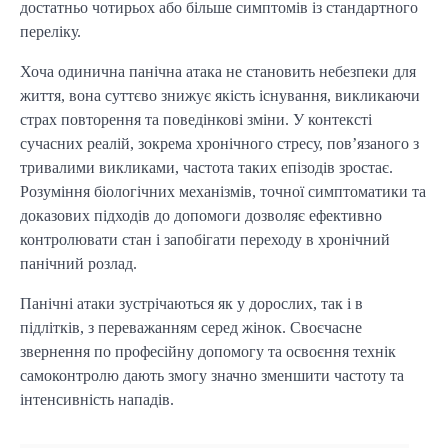
достатньо чотирьох або більше симптомів із стандартного
переліку.
Хоча одинична панічна атака не становить небезпеки для
життя, вона суттєво знижує якість існування, викликаючи
страх повторення та поведінкові зміни. У контексті
сучасних реалій, зокрема хронічного стресу, пов’язаного з
тривалими викликами, частота таких епізодів зростає.
Розуміння біологічних механізмів, точної симптоматики та
доказових підходів до допомоги дозволяє ефективно
контролювати стан і запобігати переходу в хронічний
панічний розлад.
Панічні атаки зустрічаються як у дорослих, так і в
підлітків, з переважанням серед жінок. Своєчасне
звернення по професійну допомогу та освоєння технік
самоконтролю дають змогу значно зменшити частоту та
інтенсивність нападів.