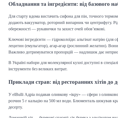
Обладнання та інгредієнти: від базового н
Для старту вдома вистачить сифона для пін, точного термоме
додають вакууматор, роторний випарник чи центрифугу. Рідк
обережності — рукавички та захист очей обов’язкові.
Ключові інгредієнти — гідроколоїди: альгінат натрію (для сф
лецитин (емульгатор), агар-агар (рослинний желатин). Вони
Важливо дотримуватися пропорцій — надлишок дає непри
В Україні набори для молекулярної кухні доступні в спеціа
інструменти без великих витрат.
Приклади страв: від ресторанних хітів до 
У elBulli Адріа подавав оливкову «ікру» — сфери з оливковог
розчин 5 г кальцію на 500 мл води. Блюменталь шокував кр
десерту.
Домашній хіт — бурякові спагеті: сік буряка з альгінатом 