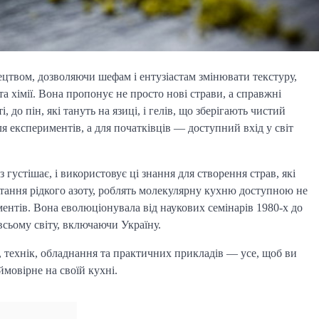
цтвом, дозволяючи шефам і ентузіастам змінювати текстуру,
а хімії. Вона пропонує не просто нові страви, а справжні
до пін, які тануть на язиці, і гелів, що зберігають чистий
я експериментів, а для початківців — доступний вхід у світ
густішає, і використовує ці знання для створення страв, які
стання рідкого азоту, роблять молекулярну кухню доступною не
ментів. Вона еволюціонувала від наукових семінарів 1980-х до
всьому світу, включаючи Україну.
ів, технік, обладнання та практичних прикладів — усе, щоб ви
ймовірне на своїй кухні.