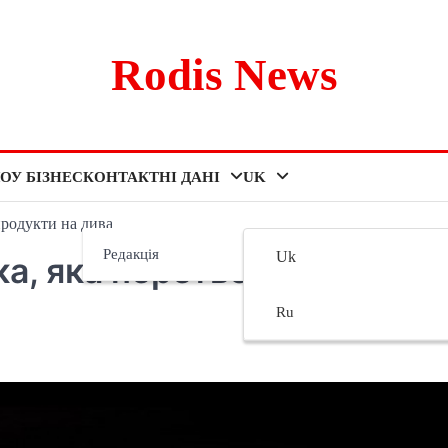
Rodis News
ОУ БІЗНЕС
КОНТАКТНІ ДАНІ
UK
продукти на дива
Редакція
Uk
ка, яка перетворює
Ru