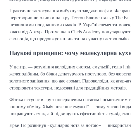
Практичне застосування вибухнуло завдяки шефам. Ферран Адр
перетворивши оливки на ікру. Гестон Блюменталь у The Fat 
незвичними поєднаннями смаків. В Україні елементи молекул
класи від Артура Протченка в Chefs Academy популяризують
еволюція, що продовжує впливати на сучасну гастрономію.
Наукові принципи: чому молекулярна кух
У центрі — розуміння колоїдних систем, емульсій, гелів і п
желеподібним, бо білки денатурують поступово, без жорстко
золотисте запікання, що дає аромат. Гідроколоїди, як агар-аг
створювати текстури, недосяжні для традиційних методів.
Фізика вступає в гру з поверхневим натягом і осмотичним т
іонному обміну. Хімія пояснює емульсії — чому масло і вода
покращують смак, а й підвищують ефективність: су-від екон
Ерве Тіс розвинув «кулінарію нота за нотою» — використання