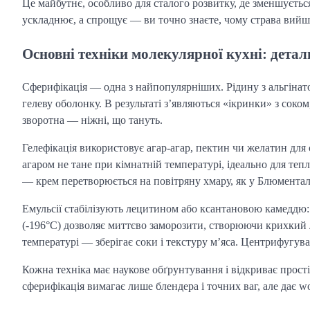
Це майбутнє, особливо для сталого розвитку, де зменшується
ускладнює, а спрощує — ви точно знаєте, чому страва вийш
Основні техніки молекулярної кухні: детал
Сферифікація — одна з найпопулярніших. Рідину з альгіна
гелеву оболонку. В результаті з’являються «ікринки» з соком
зворотна — ніжні, що тануть.
Гелефікація використовує агар-агар, пектин чи желатин для с
агаром не тане при кімнатній температурі, ідеально для теп
— крем перетворюється на повітряну хмару, як у Блюмента
Емульсії стабілізують лецитином або ксантановою камеддю: 
(-196°C) дозволяє миттєво заморозити, створюючи крихкий
температурі — зберігає соки і текстуру м’яса. Центрифугуван
Кожна техніка має наукове обґрунтування і відкриває прост
сферифікація вимагає лише блендера і точних ваг, але дає w