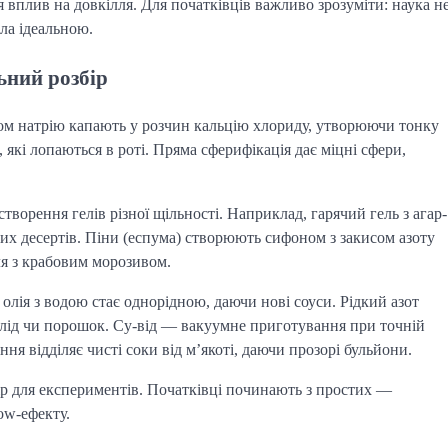
 вплив на довкілля. Для початківців важливо зрозуміти: наука н
ла ідеальною.
ьний розбір
том натрію капають у розчин кальцію хлориду, утворюючи тонку
, які лопаються в роті. Пряма сферифікація дає міцні сфери,
творення гелів різної щільності. Наприклад, гарячий гель з агар-
лих десертів. Піни (еспума) створюють сифоном з закисом азоту
ля з крабовим морозивом.
олія з водою стає однорідною, даючи нові соуси. Рідкий азот
 лід чи порошок. Су-від — вакуумне приготування при точній
ня відділяє чисті соки від м’якоті, даючи прозорі бульйони.
ір для експериментів. Початківці починають з простих —
ow-ефекту.