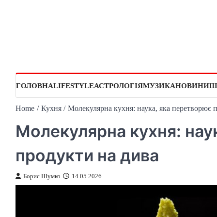
Skip
to
content
ГОЛОВНА
LIFESTYLE
АСТРОЛОГІЯ
МУЗИКА
НОВИНИ
Ш
Home
Кухня
Молекулярна кухня: наука, яка перетворює 
Молекулярна кухня: нау
продукти на дива
Борис Шумко
14.05.2026