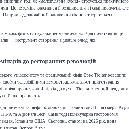
дисципліну, тоді як «молекулярна кухня» стосується практичного
и. Це не заміна класики, а її розширення: ті самі продукти, але
ом. Наприклад, звичайний оливковий сік перетворюється на
є хіміком, фізиком і художником одночасно. Для початківців це
алів — інструмент створення signature-блюд, які
семінарів до ресторанних революцій
дського університету та французький хімік Ерве Тіс запровадили
ий своїми телевізійними демонстраціями, як-от приготування
і, мріяв про науковий підхід до кухні. Тіс, натхненний невдалим
рукцій, що працюють.
ари, де вчені та шефи обмінювалися знаннями. Після смерті Курт
 ІНРA та AgroParisTech. Саме тоді молекулярна гастрономія
андах, Іспанії та США. Сьогодні, станом на 2026 рік, вона
кції читав Ферран Адріа.