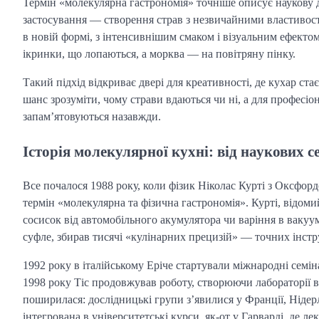
Термін «молекулярна гастрономія» точніше описує наукову 
застосування — створення страв з незвичайними властивостям
в новій формі, з інтенсивнішим смаком і візуальним ефект
ікринки, що лопаються, а морква — на повітряну пінку.
Такий підхід відкриває двері для креативності, де кухар ста
шанс зрозуміти, чому страви вдаються чи ні, а для професіон
запам’ятовуються назавжди.
Історія молекулярної кухні: від наукових 
Все почалося 1988 року, коли фізик Ніколас Курті з Оксфор
термін «молекулярна та фізична гастрономія». Курті, відом
сосисок від автомобільного акумулятора чи варіння в вакуум
суфле, збирав тисячі «кулінарних прецизій» — точних інст
1992 року в італійському Еріче стартували міжнародні семін
1998 року Тіс продовжував роботу, створюючи лабораторії в
поширилася: дослідницькі групи з’явилися у Франції, Нідерл
інтегрована в університетські курси, як-от у Гарварді, де ле