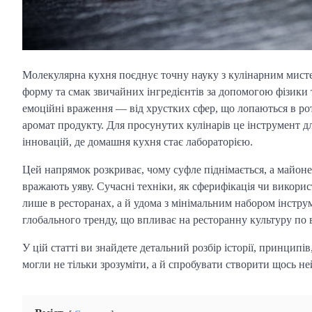
Молекулярна кухня поєднує точну науку з кулінарним мисте
форму та смак звичайних інгредієнтів за допомогою фізики т
емоційні враження — від хрустких сфер, що лопаються в роті, 
аромат продукту. Для просунутих кулінарів це інструмент дл
інновацій, де домашня кухня стає лабораторією.
Цей напрямок розкриває, чому суфле піднімається, а майонез 
вражають уяву. Сучасні техніки, як сферифікація чи викори
лише в ресторанах, а й удома з мінімальним набором інстру
глобального тренду, що впливає на ресторанну культуру по 
У цій статті ви знайдете детальний розбір історії, принцип
могли не тільки зрозуміти, а й спробувати створити щось не