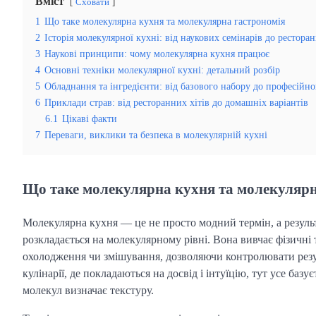
Вміст
Сховати
1
Що таке молекулярна кухня та молекулярна гастрономія
2
Історія молекулярної кухні: від наукових семінарів до рестор
3
Наукові принципи: чому молекулярна кухня працює
4
Основні техніки молекулярної кухні: детальний розбір
5
Обладнання та інгредієнти: від базового набору до професійно
6
Приклади страв: від ресторанних хітів до домашніх варіантів
6.1
Цікаві факти
7
Переваги, виклики та безпека в молекулярній кухні
Що таке молекулярна кухня та молекулярн
Молекулярна кухня — це не просто модний термін, а результ
розкладається на молекулярному рівні. Вона вивчає фізичні т
охолодження чи змішування, дозволяючи контролювати резуль
кулінарії, де покладаються на досвід і інтуїцію, тут усе баз
молекул визначає текстуру.