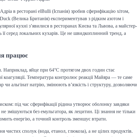
іа в ресторані elBulli (Іспанія) зробив сферифікацію хітом,
Duck (Велика Британія) експериментував з рідким азотом і
ярної кухні з’явилися в ресторанах Києва та Львова, а майстер-
 її серед локальних кухарів. Це не швидкоплинний тренд, а
ня працює
ін. Наприклад, яйце при 64°C протягом двох годин стає
ї коагуляції. Температура контролює реакції Майяра — те саме
ар чи альгінат натрію, змінюють в’язкість і структуру, дозволяюч
иском: під час сферифікації рідина утворює оболонку завдяки
 не змішуються без емульгатора, як лецитин. Ці знання не тільки
омить енергію, а точний контроль зменшує втрати.
 чистих сполук (вода, етанол, глюкоза), а не цілих продуктів.