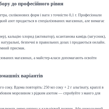
абору до професійного рівня
тра, силіконових форм і ваги з точністю 0,1 г. Професіонали
ий азот продається в спеціалізованих магазинах, але вимагає
ер), кальцію хлорид (активатор), ксантанова камідь (загусник),
 натуральні, безпечні в правильних дозах і продаються онлайн.
ємний присмак.
лізованих магазинах, а майстер-класи допомагають освоїти
домашніх варіантів
о соку. Вдома повторіть: 250 мл соку + 2 г альгінату, краплі в
абовим морозивом з рідким азотом — спробуйте з манго для
видавлюють через шприц у кальцієвий розчин. Або шоколадний