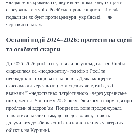
«надмірної скромності», яку від неї вимагали, та проти
скасувань виступів. Російські пропагандистські медіа
подали це як бунт проти цензури, українські — як
черговий епатаж.
Останні події 2024–2026: протести на сцені
та особисті скарги
До 2025–2026 років ситуація лише ускладнилася. Лоліта
скаржилася на «неадекватну» пенсію в Росії та
необхідність працювати на пенсії. Деякі концерти
скасовували через позицію місцевих депутатів, які
вважали її «недостатньо патріотичною» через українське
походження. У лютому 2026 року з’явилася інформація про
проблеми зі здоров’ям. Попри все, вона продовжувала
з’являтися на сцені там, де ще дозволяли, і навіть
долучилася до збору коштів на відновлення культурних
об’єктів на Курщині.