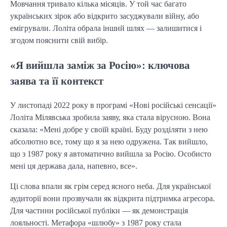
Мовчання тривало кілька місяців. У той час багато
українських зірок або відкрито засуджували війну, або
емігрували. Лоліта обрала інший шлях — залишитися і
згодом пояснити свій вибір.
«Я вийшла заміж за Росію»: ключова
заява та її контекст
У листопаді 2022 року в програмі «Нові російські сенсації»
Лоліта Мілявська зробила заяву, яка стала вірусною. Вона
сказала: «Мені добре у своїй країні. Буду розділяти з нею
абсолютно все, тому що я за нею одружена. Так вийшло,
що з 1987 року я автоматично вийшла за Росію. Особисто
мені ця держава дала, напевно, все».
Ці слова впали як грім серед ясного неба. Для української
аудиторії вони прозвучали як відкрита підтримка агресора.
Для частини російської публіки — як демонстрація
лояльності. Метафора «шлюбу» з 1987 року стала