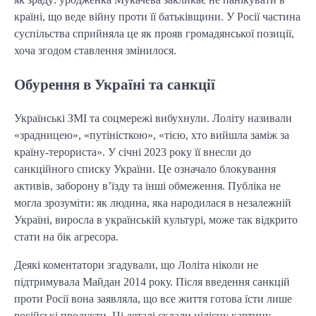
країні, що веде війну проти її батьківщини. У Росії частина
суспільства сприйняла це як прояв громадянської позиції,
хоча згодом ставлення змінилося.
Обурення в Україні та санкції
Українські ЗМІ та соцмережі вибухнули. Лоліту називали
«зрадницею», «путіністкою», «тією, хто вийшла заміж за
країну-терориста». У січні 2023 року її внесли до
санкційного списку України. Це означало блокування
активів, заборону в’їзду та інші обмеження. Публіка не
могла зрозуміти: як людина, яка народилася в незалежній
Україні, виросла в українській культурі, може так відкрито
стати на бік агресора.
Деякі коментатори згадували, що Лоліта ніколи не
підтримувала Майдан 2014 року. Після введення санкцій
проти Росії вона заявляла, що все життя готова їсти лише
російські продукти. Ці деталі склали цілісну картину