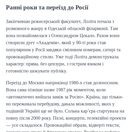
Ранні роки та переїзд до Росії
Закінчивши режисерський факультет, Лоліта почала з
розмовного жанру в Одеській обласній філармонії. Там
вона познайомилася з Олександром Цекало. Разом вони
створили дует «Академія», який у 90-ті роки став
популярним у Росії завдяки сміливим номерам, сатирі та
провокаційному стилю. Уже тоді Лоліта демонструвала
характер: пряма, без цензури, з гострим язиком і
готовністю шокувати публіку.
Переїзд до Москви наприкінці 1980-х став доленосним.
Вона сама пізніше назве 1987 рік моментом, коли
«автоматично вийшла заміж за Росію». Країна, що тільки-
но переживала перебудову, давала можливості, яких у
тодішній Україні ще не було. Сольна кар’єра стартувала на
повну після 2000 року. Пісні, концерти, телевізійні проекти
— усе складалося. Провокаційні образи, відверті тексти,