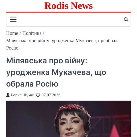
Rodis News
Skip
to
content
Home
Політика
Мілявська про війну: уродженка Мукачева, що обрала
Росію
Мілявська про війну:
уродженка Мукачева, що
обрала Росію
Борис Шумко
07.07.2026