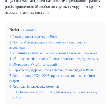
бабусі під час гастролей батьків. Це середовище з ранніх
років прищепило їй любов до сцени, гумору та яскравих,
часом епатажних виступів.
Вміст
Сховати
1
Ранні роки та переїзд до Росії
2
Лоліта Мілявська про війну: мовчання на початку
вторгнення
3
«Я вийшла заміж за Росію»: ключова заява та її контекст
4
«Військовозобов’язана» Лоліта: обов’язок перед режимом
5
Обурення в Україні та санкції
6
Кар’єра під ударом: «гола вечірка» та наслідки в Росії
7
Останні події 2024–2026: протести на сцені та особисті
скарги
8
Хронологія ключових моментів
8.1
Цікаві факти про Лоліту Мілявську та її ставлення до
війни