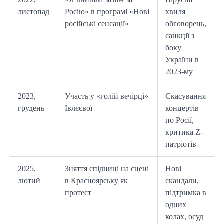
листопад
Росію» в програмі «Нові
хвиля
російські сенсації»
обговорень,
санкції з
боку
України в
2023-му
2023,
Участь у «голій вечірці»
Скасування
грудень
Івлєєвої
концертів
по Росії,
критика Z-
патріотів
2025,
Зняття спідниці на сцені
Нові
лютий
в Красноярську як
скандали,
протест
підтримка в
одних
колах, осуд