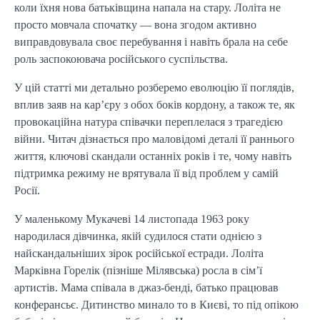
коли їхня нова батьківщина напала на стару. Лоліта не
просто мовчала спочатку — вона згодом активно
виправдовувала своє перебування і навіть брала на себе
роль заспокоювача російського суспільства.
У цій статті ми детально розберемо еволюцію її поглядів,
вплив заяв на кар’єру з обох боків кордону, а також те, як
провокаційна натура співачки переплелася з трагедією
війни. Читач дізнається про маловідомі деталі її раннього
життя, ключові скандали останніх років і те, чому навіть
підтримка режиму не врятувала її від проблем у самій
Росії.
У маленькому Мукачеві 14 листопада 1963 року
народилася дівчинка, якій судилося стати однією з
найскандальніших зірок російської естради. Лоліта
Марківна Горелік (пізніше Мілявська) росла в сім’ї
артистів. Мама співала в джаз-бенді, батько працював
конферансьє. Дитинство минало то в Києві, то під опікою