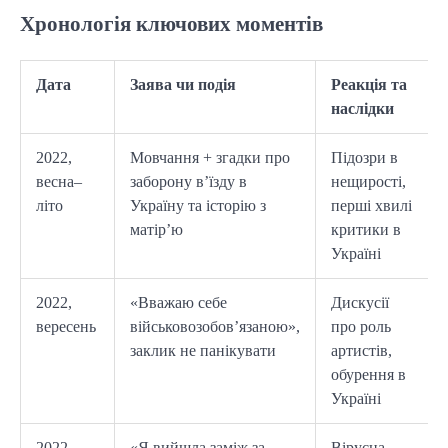
Хронологія ключових моментів
Дата
Заява чи подія
Реакція та
наслідки
2022,
Мовчання + згадки про
Підозри в
весна–
заборону в’їзду в
нещирості,
літо
Україну та історію з
перші хвилі
матір’ю
критики в
Україні
2022,
«Вважаю себе
Дискусії
вересень
військовозобов’язаною»,
про роль
заклик не панікувати
артистів,
обурення в
Україні
2022,
«Я вийшла заміж за
Вірусна