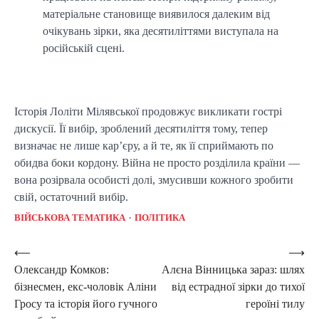
матеріальне становище виявилося далеким від
очікувань зірки, яка десятиліттями виступала на
російській сцені.
Історія Лоліти Мілявської продовжує викликати гострі
дискусії. Її вибір, зроблений десятиліття тому, тепер
визначає не лише кар’єру, а й те, як її сприймають по
обидва боки кордону. Війна не просто розділила країни —
вона розірвала особисті долі, змусивши кожного зробити
свій, остаточний вибір.
ВІЙСЬКОВА ТЕМАТИКА
ПОЛІТИКА
Post
⟵
⟶
Олександр Комков:
Алєна Вінницька зараз: шлях
navigation
бізнесмен, екс-чоловік Аліни
від естрадної зірки до тихої
Гросу та історія його гучного
героїні тилу