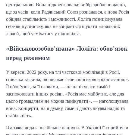
центральною. Вона підкреслювала: вибір зроблено давно,
ще за часів, коли Радянський Союз розпадався, а нова Росія
обіцяла стабільність і можливості. Лоліта позиціонувала
себе як путіністку, яка не збирається шукати «лояльних
людей, щоб усміхатися у відповідь».
«Військовозобов’язана» Лоліта: обов’язок
перед режимом
У вересні 2022 року, на тлі часткової мобілізації в Росії,
співачка заявила, що вважає себе «військовозобов’язаною».
Її обов’язок, за її словами, — не панікувати самій і
заспокоювати інших росіян. «Росія має майбутнє, але для
цього громадянам не можна панікувати», — наголошувала
вона. Концерти, на її думку, саме й дають людям надію та
стабільність.
Ця заява додала ще більше напруги. В Україні її сприйняли
як зраду: уродженка Мукачева закликає не панікувати в