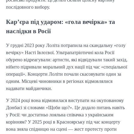
послідовного вибору.
Кар’єра під ударом: «гола вечірка» та
наслідки в Росії
У грудні 2023 року Лоліта потрапила на скандальну «голу
вечірку» Насті Івлєєвої. Ультрапатріотичні кола Росії
обурено відреагували: артисти, які відвідували такий захід,
нібито підривали моральний дух нації під час «спеціальної
операції». Концерти Лоліти почали скасовувати один за
одним. Місцеві чиновники в регіонах відмовлялися
надавати майданчики.
У 2024 році вона відмовилася виступати на окупованому
Донбасі зі словами «Щоби що?». Це додало питань навіть
у Росії: чи достатньо лояльна співачка з українським
корінням? У 2025 році в Красноярську під час концерту
вона зняла спідницю на сцені — жест протесту проти