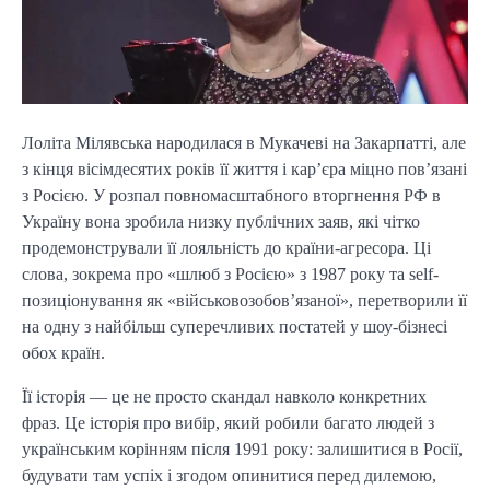
Лоліта Мілявська народилася в Мукачеві на Закарпатті, але
з кінця вісімдесятих років її життя і кар’єра міцно пов’язані
з Росією. У розпал повномасштабного вторгнення РФ в
Україну вона зробила низку публічних заяв, які чітко
продемонстрували її лояльність до країни-агресора. Ці
слова, зокрема про «шлюб з Росією» з 1987 року та self-
позиціонування як «військовозобов’язаної», перетворили її
на одну з найбільш суперечливих постатей у шоу-бізнесі
обох країн.
Її історія — це не просто скандал навколо конкретних
фраз. Це історія про вибір, який робили багато людей з
українським корінням після 1991 року: залишитися в Росії,
будувати там успіх і згодом опинитися перед дилемою,