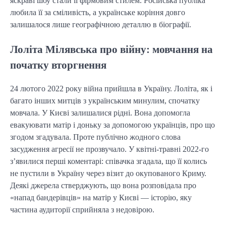
яскраві шоу стали її фірмовим стилем. Російська публіка
любила її за сміливість, а українське коріння довго
залишалося лише географічною деталлю в біографії.
Лоліта Мілявська про війну: мовчання на
початку вторгнення
24 лютого 2022 року війна прийшла в Україну. Лоліта, як і
багато інших митців з українським минулим, спочатку
мовчала. У Києві залишалися рідні. Вона допомогла
евакуювати матір і доньку за допомогою українців, про що
згодом згадувала. Проте публічно жодного слова
засудження агресії не прозвучало. У квітні-травні 2022-го
з’явилися перші коментарі: співачка згадала, що її колись
не пустили в Україну через візит до окупованого Криму.
Деякі джерела стверджують, що вона розповідала про
«напад бандерівців» на матір у Києві — історію, яку
частина аудиторії сприйняла з недовірою.