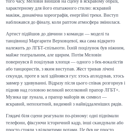
того часу. Меловін вийшов на сцену в яскравому образі,
характерному для його епатажного стилю: яскравий
макіяж, динамічна хореографія, енергійні треки. Виступ
наближався до фіналу, коли раптом атмосфера змінилася.
Артист підійшов до дівчини з команди — моделі та
танцівниці Маргарити Верховцевої, яка сама відкрито
належить до ЛГБТ-спільноти. Їхній поцілунок був ніжним,
майже театральним, але щирим. Потім Меловін
повернувся й поцілував хлопця — одного з бек-вокалістів
або танцюристів, з яким виступав. Жест тривав лічені
секунди, проте в залі здійнявся гул: хтось аплодував, хтось
завмер у здивуванні. Відразу після цього співак розгорнув і
підняв над головою великий веселковий прапор ЛГБТ+.
Музика ще лунала, а прапор майорів як символ —
яскравий, непохитний, видимий з найвіддаленіших рядів.
Глядачі біля сцени реагували по-різному: одні піднімали
телефони, фіксуючи історичний кадр, інші скандували або
просто стояли з відкритими ротами. Це був не просто