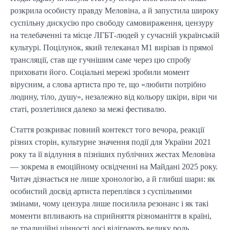
розкрила особисту правду Меловіна, а й запустила широку
суспільну дискусію про свободу самовираження, цензуру
на телебаченні та місце ЛГБТ-людей у сучасній українській
культурі. Поцілунок, який телеканал М1 вирізав із прямої
трансляції, став ще гучнішим саме через цю спробу
приховати його. Соціальні мережі зробили момент
вірусним, а слова артиста про те, що «любити потрібно
людину, тіло, душу», незалежно від кольору шкіри, віри чи
статі, розлетілися далеко за межі фестивалю.
Стаття розкриває повний контекст того вечора, реакції
різних сторін, культурне значення події для України 2021
року та її відлуння в пізніших публічних жестах Меловіна
— зокрема в емоційному освідченні на Майдані 2025 року.
Читач дізнається не лише хронологію, а й глибші шари: як
особистий досвід артиста переплівся з суспільними
змінами, чому цензура лише посилила резонанс і як такі
моменти впливають на сприйняття різноманіття в країні,
де традиційні цінності досі відіграють велику роль.