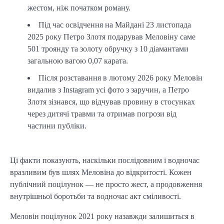
жестом, ніж початком роману.
Під час освідчення на Майдані 23 листопада
2025 року Петро Злотя подарував Меловіну саме
501 троянду та золоту обручку з 10 діамантами
загальною вагою 0,07 карата.
Після розставання в лютому 2026 року Меловін
видалив з Instagram усі фото з заручин, а Петро
Злотя зізнався, що відчував провину в стосунках
через дитячі травми та отримав погрози від
частини публіки.
Ці факти показують, наскільки послідовним і водночас
вразливим був шлях Меловіна до відкритості. Кожен
публічний поцілунок — не просто жест, а продовження
внутрішньої боротьби та водночас акт сміливості.
Меловін поцілунок 2021 року назавжди залишиться в