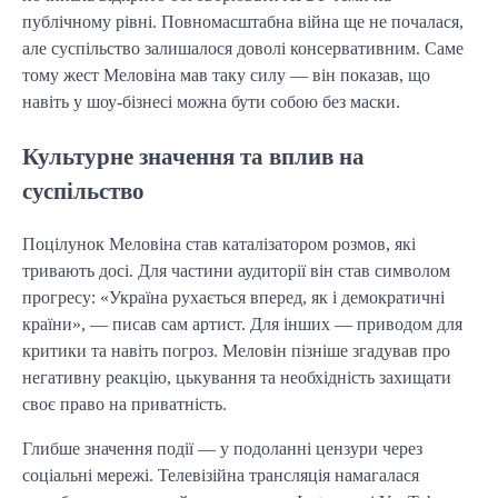
публічному рівні. Повномасштабна війна ще не почалася,
але суспільство залишалося доволі консервативним. Саме
тому жест Меловіна мав таку силу — він показав, що
навіть у шоу-бізнесі можна бути собою без маски.
Культурне значення та вплив на
суспільство
Поцілунок Меловіна став каталізатором розмов, які
тривають досі. Для частини аудиторії він став символом
прогресу: «Україна рухається вперед, як і демократичні
країни», — писав сам артист. Для інших — приводом для
критики та навіть погроз. Меловін пізніше згадував про
негативну реакцію, цькування та необхідність захищати
своє право на приватність.
Глибше значення події — у подоланні цензури через
соціальні мережі. Телевізійна трансляція намагалася