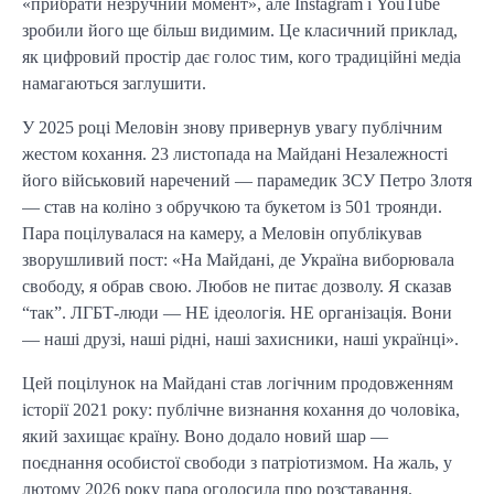
«прибрати незручний момент», але Instagram і YouTube
зробили його ще більш видимим. Це класичний приклад,
як цифровий простір дає голос тим, кого традиційні медіа
намагаються заглушити.
У 2025 році Меловін знову привернув увагу публічним
жестом кохання. 23 листопада на Майдані Незалежності
його військовий наречений — парамедик ЗСУ Петро Злотя
— став на коліно з обручкою та букетом із 501 троянди.
Пара поцілувалася на камеру, а Меловін опублікував
зворушливий пост: «На Майдані, де Україна виборювала
свободу, я обрав свою. Любов не питає дозволу. Я сказав
“так”. ЛГБТ-люди — НЕ ідеологія. НЕ організація. Вони
— наші друзі, наші рідні, наші захисники, наші українці».
Цей поцілунок на Майдані став логічним продовженням
історії 2021 року: публічне визнання кохання до чоловіка,
який захищає країну. Воно додало новий шар —
поєднання особистої свободи з патріотизмом. На жаль, у
лютому 2026 року пара оголосила про розставання.