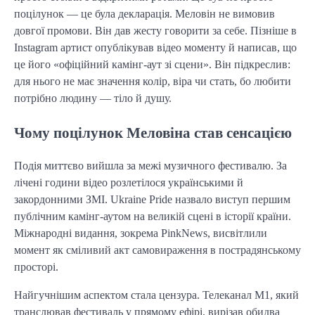
поцілунок — це була декларація. Меловін не вимовив
довгої промови. Він дав жесту говорити за себе. Пізніше в
Instagram артист опублікував відео моменту й написав, що
це його «офіційний камінг-аут зі сцени». Він підкреслив:
для нього не має значення колір, віра чи стать, бо любити
потрібно людину — тіло й душу.
Чому поцілунок Меловіна став сенсацією
Подія миттєво вийшла за межі музичного фестивалю. За
лічені години відео розлетілося українськими й
закордонними ЗМІ. Ukraine Pride назвало виступ першим
публічним камінг-аутом на великій сцені в історії країни.
Міжнародні видання, зокрема PinkNews, висвітлили
момент як сміливий акт самовираження в пострадянському
просторі.
Найгучнішим аспектом стала цензура. Телеканал М1, який
транслював фестиваль у прямому ефірі, вирізав обидва