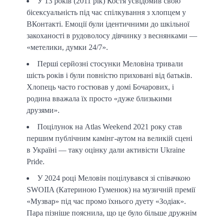
У 13 років (2011 рік) Костя усвідомив свою
бісексуальність під час спілкування з хлопцем у
ВКонтакті. Емоції були ідентичними до шкільної
закоханості в рудоволосу дівчинку з веснянками —
«метелики, думки 24/7».
Перші серйозні стосунки Меловіна тривали
шість років і були повністю приховані від батьків.
Хлопець часто гостював у домі Бочарових, і
родина вважала їх просто «дуже близькими
друзями».
Поцілунок на Atlas Weekend 2021 року став
першим публічним камінг-аутом на великій сцені
в Україні — таку оцінку дали активісти Ukraine
Pride.
У 2024 році Меловін поцілувався зі співачкою
SWOIIA (Катериною Гуменюк) на музичній премії
«Музвар» під час промо їхнього дуету «Зодіак».
Пара пізніше пояснила, що це було більше дружнім