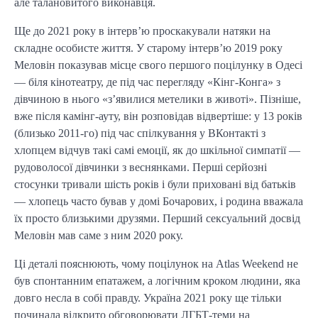
але талановитого виконавця.
Ще до 2021 року в інтерв’ю проскакували натяки на
складне особисте життя. У старому інтерв’ю 2019 року
Меловін показував місце свого першого поцілунку в Одесі
— біля кінотеатру, де під час перегляду «Кінг-Конга» з
дівчиною в нього «з’явилися метелики в животі». Пізніше,
вже після камінг-ауту, він розповідав відвертіше: у 13 років
(близько 2011-го) під час спілкування у ВКонтакті з
хлопцем відчув такі самі емоції, як до шкільної симпатії —
рудоволосої дівчинки з веснянками. Перші серйозні
стосунки тривали шість років і були приховані від батьків
— хлопець часто бував у домі Бочарових, і родина вважала
їх просто близькими друзями. Перший сексуальний досвід
Меловін мав саме з ним 2020 року.
Ці деталі пояснюють, чому поцілунок на Atlas Weekend не
був спонтанним епатажем, а логічним кроком людини, яка
довго несла в собі правду. Україна 2021 року ще тільки
починала відкрито обговорювати ЛГБТ-теми на