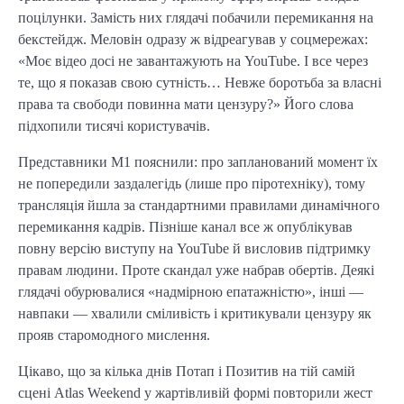
поцілунки. Замість них глядачі побачили перемикання на
бекстейдж. Меловін одразу ж відреагував у соцмережах:
«Моє відео досі не завантажують на YouTube. І все через
те, що я показав свою сутність… Невже боротьба за власні
права та свободи повинна мати цензуру?» Його слова
підхопили тисячі користувачів.
Представники М1 пояснили: про запланований момент їх
не попередили заздалегідь (лише про піротехніку), тому
трансляція йшла за стандартними правилами динамічного
перемикання кадрів. Пізніше канал все ж опублікував
повну версію виступу на YouTube й висловив підтримку
правам людини. Проте скандал уже набрав обертів. Деякі
глядачі обурювалися «надмірною епатажністю», інші —
навпаки — хвалили сміливість і критикували цензуру як
прояв старомодного мислення.
Цікаво, що за кілька днів Потап і Позитив на тій самій
сцені Atlas Weekend у жартівливій формі повторили жест