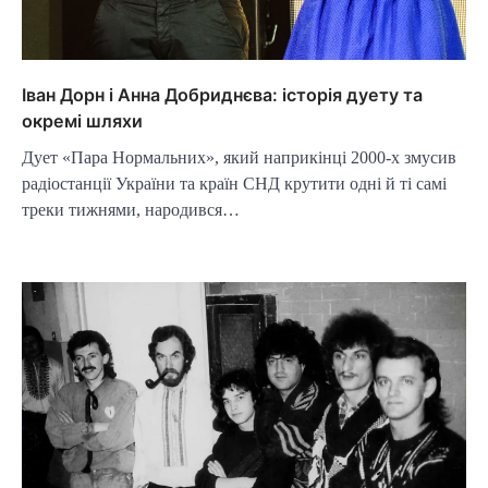
Іван Дорн і Анна Добриднєва: історія дуету та
окремі шляхи
Дует «Пара Нормальних», який наприкінці 2000-х змусив
радіостанції України та країн СНД крутити одні й ті самі
треки тижнями, народився…