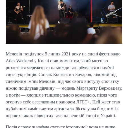
Меловін поцілунок 5 липня 2021 року на сцені фестивалю
Atlas Weekend у Києві став моментом, який миттєво
розлетівся мережею та назавжди закарбувався в пам’яті
тисяч українців. Співак Костянтин Бочаров, відомий під
сценічним ім’ям Меловін, під час свого виступу спочатку
ніжно поцілував дівчину — модель Маргариту Верховцеву,
а потім — хлопця з танцювальною командою, після чого
огорнув себе веселковим прапором ЛГБТ+. Цей жест став
публічним камінг-аутом артиста як бісексуала й одним із
перших таких відвертих заяв на великій сцені в Україні.
Подія одразу ж набула статусу історичної: вона не лише