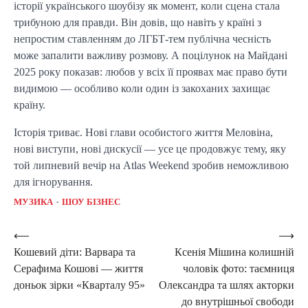
історії українського шоубізу як момент, коли сцена стала
трибуною для правди. Він довів, що навіть у країні з
непростим ставленням до ЛГБТ-тем публічна чесність
може запалити важливу розмову. А поцілунок на Майдані
2025 року показав: любов у всіх її проявах має право бути
видимою — особливо коли один із закоханих захищає
країну.
Історія триває. Нові глави особистого життя Меловіна,
нові виступи, нові дискусії — усе це продовжує тему, яку
той липневий вечір на Atlas Weekend зробив неможливою
для ігнорування.
МУЗИКА
ШОУ БІЗНЕС
Post
⟵
⟶
Кошевий діти: Варвара та
Ксенія Мішина колишній
navigation
Серафима Кошові — життя
чоловік фото: таємниця
доньок зірки «Кварталу 95»
Олександра та шлях акторки
до внутрішньої свободи