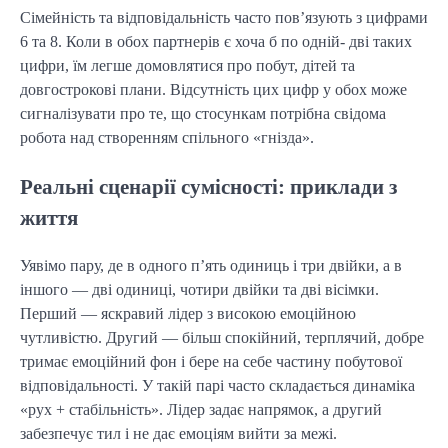
Сімейність та відповідальність часто пов’язують з цифрами
6 та 8. Коли в обох партнерів є хоча б по одній- дві таких
цифри, їм легше домовлятися про побут, дітей та
довгострокові плани. Відсутність цих цифр у обох може
сигналізувати про те, що стосункам потрібна свідома
робота над створенням спільного «гнізда».
Реальні сценарії сумісності: приклади з
життя
Уявімо пару, де в одного п’ять одиниць і три двійки, а в
іншого — дві одиниці, чотири двійки та дві вісімки.
Перший — яскравий лідер з високою емоційною
чутливістю. Другий — більш спокійний, терплячий, добре
тримає емоційний фон і бере на себе частину побутової
відповідальності. У такій парі часто складається динаміка
«рух + стабільність». Лідер задає напрямок, а другий
забезпечує тил і не дає емоціям вийти за межі.