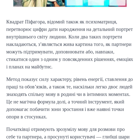
Квадрат Піфагора, відомий також як психоматриця,
перетворює цифри дати народження на детальний портрет
внутрішнього світу людини. Коли два таких портрети
накладаються, з’являється жива картина того, як партнери
можуть підтримувати, доповнювати або, навпаки,
стикатися один з одним у повсякденних рішеннях, емоціях
і планах на майбутнє.
Метод показує силу характеру, рівень енергії, ставлення до
праці та обов’язків, а також те, наскільки легко двоє людей
знаходять спільну мову в родині чи в інтимних моментах.
Це не магічна формула долі, а точний інструмент, який
допомагає побачити зони зростання і вже наявні точки
опори в стосунках.
Початківці отримують зрозумілу мову для розмови про
себе та партнера, а просунуті користувачі — глибші шари