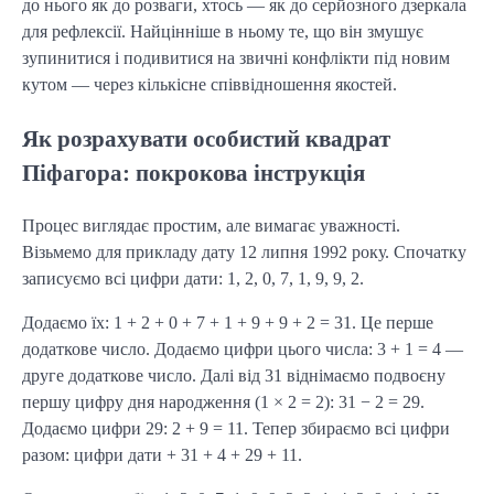
до нього як до розваги, хтось — як до серйозного дзеркала
для рефлексії. Найцінніше в ньому те, що він змушує
зупинитися і подивитися на звичні конфлікти під новим
кутом — через кількісне співвідношення якостей.
Як розрахувати особистий квадрат
Піфагора: покрокова інструкція
Процес виглядає простим, але вимагає уважності.
Візьмемо для прикладу дату 12 липня 1992 року. Спочатку
записуємо всі цифри дати: 1, 2, 0, 7, 1, 9, 9, 2.
Додаємо їх: 1 + 2 + 0 + 7 + 1 + 9 + 9 + 2 = 31. Це перше
додаткове число. Додаємо цифри цього числа: 3 + 1 = 4 —
друге додаткове число. Далі від 31 віднімаємо подвоєну
першу цифру дня народження (1 × 2 = 2): 31 − 2 = 29.
Додаємо цифри 29: 2 + 9 = 11. Тепер збираємо всі цифри
разом: цифри дати + 31 + 4 + 29 + 11.