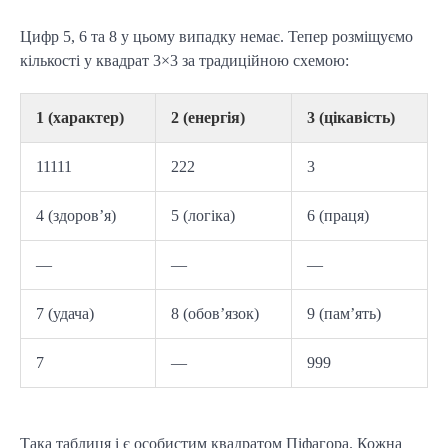
Цифр 5, 6 та 8 у цьому випадку немає. Тепер розміщуємо
кількості у квадрат 3×3 за традиційною схемою:
1 (характер)
2 (енергія)
3 (цікавість)
11111
222
3
4 (здоров’я)
5 (логіка)
6 (праця)
—
—
—
7 (удача)
8 (обов’язок)
9 (пам’ять)
7
—
999
Така таблиця і є особистим квадратом Піфагора. Кожна