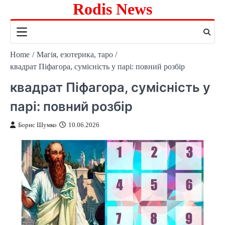
Rodis News
Skip
to
content
Home
Магія, езотерика, таро
квадрат Піфагора, сумісність у парі: повний розбір
квадрат Піфагора, сумісність у
парі: повний розбір
Борис Шумко
10.06.2026