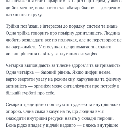
навантаження стає надмірним. У парі з партнером, у якого
двійок менше, вона часто стає «батарейкою» — джерелом
натхнення та руху.
Трійки пов’язані з інтересом до порядку, систем та знань.
Одна трійка говорить про помірну допитливість. Людина
любить розкладати все по поличках, але не перетворює це
на одержимість. У стосунках це допомагає знаходити
логічні рішення навіть у заплутаних ситуаціях.
Четвірки відповідають за тілесне здоров’я та витривалість.
Одна четвірка — базовий рівень. Якщо цифри немає,
варто звертати увагу на режим сну, харчування та фізичну
активність — організм може сигналізувати про потребу в
більшій турботі про себе.
Семірки традиційно пов’язують з удачею та внутрішньою
опорою. Одна сімка вказує на те, що людина вміє
знаходити внутрішні ресурси навіть у складні періоди.
Вона рідко впадає у відчай надовго — є якесь внутрішнє