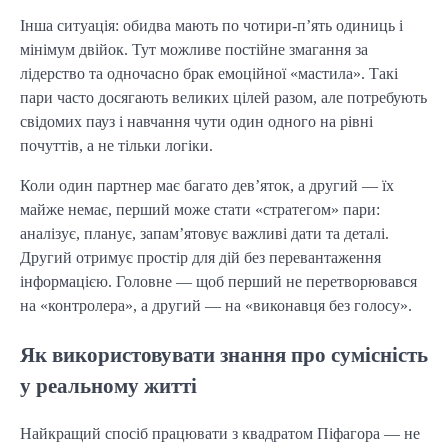
Інша ситуація: обидва мають по чотири-п’ять одиниць і
мінімум двійок. Тут можливе постійне змагання за
лідерство та одночасно брак емоційної «мастила». Такі
пари часто досягають великих цілей разом, але потребують
свідомих пауз і навчання чути один одного на рівні
почуттів, а не тільки логіки.
Коли один партнер має багато дев’яток, а другий — їх
майже немає, перший може стати «стратегом» пари:
аналізує, планує, запам’ятовує важливі дати та деталі.
Другий отримує простір для дій без перевантаження
інформацією. Головне — щоб перший не перетворювався
на «контролера», а другий — на «виконавця без голосу».
Як використовувати знання про сумісність
у реальному житті
Найкращий спосіб працювати з квадратом Піфагора — не