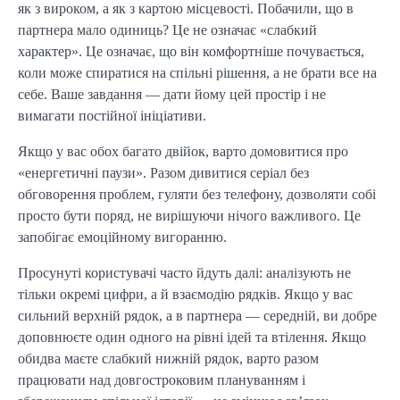
як з вироком, а як з картою місцевості. Побачили, що в
партнера мало одиниць? Це не означає «слабкий
характер». Це означає, що він комфортніше почувається,
коли може спиратися на спільні рішення, а не брати все на
себе. Ваше завдання — дати йому цей простір і не
вимагати постійної ініціативи.
Якщо у вас обох багато двійок, варто домовитися про
«енергетичні паузи». Разом дивитися серіал без
обговорення проблем, гуляти без телефону, дозволяти собі
просто бути поряд, не вирішуючи нічого важливого. Це
запобігає емоційному вигоранню.
Просунуті користувачі часто йдуть далі: аналізують не
тільки окремі цифри, а й взаємодію рядків. Якщо у вас
сильний верхній рядок, а в партнера — середній, ви добре
доповнюєте один одного на рівні ідей та втілення. Якщо
обидва маєте слабкий нижній рядок, варто разом
працювати над довгостроковим плануванням і