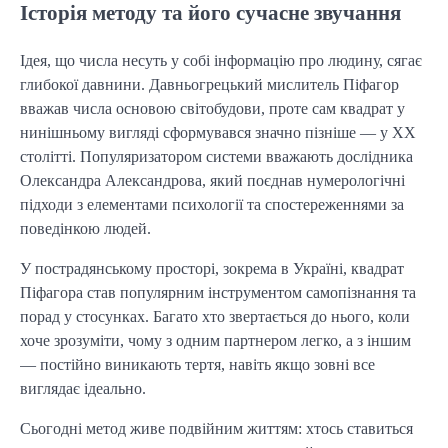
Історія методу та його сучасне звучання
Ідея, що числа несуть у собі інформацію про людину, сягає
глибокої давнини. Давньогрецький мислитель Піфагор
вважав числа основою світобудови, проте сам квадрат у
нинішньому вигляді сформувався значно пізніше — у XX
столітті. Популяризатором системи вважають дослідника
Олександра Александрова, який поєднав нумерологічні
підходи з елементами психології та спостереженнями за
поведінкою людей.
У пострадянському просторі, зокрема в Україні, квадрат
Піфагора став популярним інструментом самопізнання та
порад у стосунках. Багато хто звертається до нього, коли
хоче зрозуміти, чому з одним партнером легко, а з іншим
— постійно виникають тертя, навіть якщо зовні все
виглядає ідеально.
Сьогодні метод живе подвійним життям: хтось ставиться