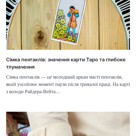
Сімка пентаклів: значення карти Таро та глибоке
тлумачення
Сімка пентаклів — це молодший аркан масті пентаклів,
який уособлює момент паузи після тривалої праці. На карті
з колоди Райдера-Вейта…