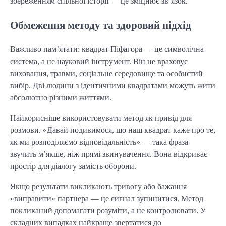
збереженням спільної історії — це зміцнює зв’язок.
Обмеження методу та здоровий підхід
Важливо пам’ятати: квадрат Піфагора — це символічна
система, а не науковий інструмент. Він не враховує
виховання, травми, соціальне середовище та особистий
вибір. Дві людини з ідентичними квадратами можуть жити
абсолютно різними життями.
Найкорисніше використовувати метод як привід для
розмови. «Давай подивимося, що наш квадрат каже про те,
як ми розподіляємо відповідальність» — така фраза
звучить м’якше, ніж прямі звинувачення. Вона відкриває
простір для діалогу замість оборони.
Якщо результати викликають тривогу або бажання
«виправити» партнера — це сигнал зупинитися. Метод
покликаний допомагати розуміти, а не контролювати. У
складних випадках найкраще звертатися до