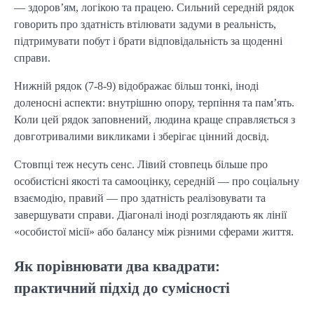
— здоров’ям, логікою та працею. Сильний середній рядок
говорить про здатність втілювати задуми в реальність,
підтримувати побут і брати відповідальність за щоденні
справи.
Нижній рядок (7-8-9) відображає більш тонкі, іноді
доленосні аспекти: внутрішню опору, терпіння та пам’ять.
Коли цей рядок заповнений, людина краще справляється з
довготривалими викликами і зберігає цінний досвід.
Стовпці теж несуть сенс. Лівий стовпець більше про
особистісні якості та самооцінку, середній — про соціальну
взаємодію, правий — про здатність реалізовувати та
завершувати справи. Діагоналі іноді розглядають як лінії
«особистої місії» або балансу між різними сферами життя.
Як порівнювати два квадрати:
практичний підхід до сумісності