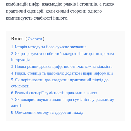
комбінацій цифр, взаємодію рядків і стовпців, а також
практичні сценарії, коли сильні сторони одного
компенсують слабкості іншого.
Вміст
Сховати
1
Історія методу та його сучасне звучання
2
Як розрахувати особистий квадрат Піфагора: покрокова
інструкція
3
Повна розшифровка цифр: що означає кожна кількість
4
Рядки, стовпці та діагоналі: додаткові шари інформації
5
Як порівнювати два квадрати: практичний підхід до
сумісності
6
Реальні сценарії сумісності: приклади з життя
7
Як використовувати знання про сумісність у реальному
житті
8
Обмеження методу та здоровий підхід