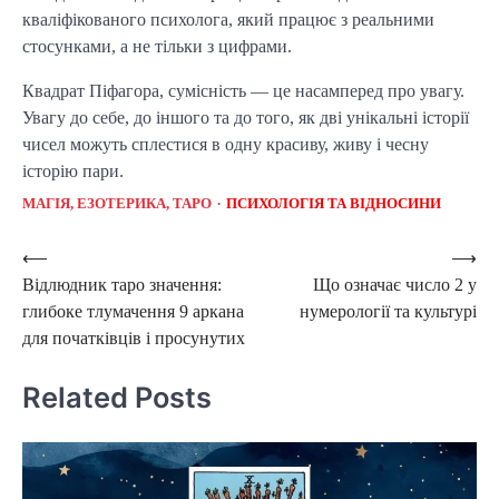
кваліфікованого психолога, який працює з реальними
стосунками, а не тільки з цифрами.
Квадрат Піфагора, сумісність — це насамперед про увагу.
Увагу до себе, до іншого та до того, як дві унікальні історії
чисел можуть сплестися в одну красиву, живу і чесну
історію пари.
МАГІЯ, ЕЗОТЕРИКА, ТАРО
ПСИХОЛОГІЯ ТА ВІДНОСИНИ
Post
⟵
⟶
Відлюдник таро значення:
Що означає число 2 у
navigation
глибоке тлумачення 9 аркана
нумерології та культурі
для початківців і просунутих
Related Posts