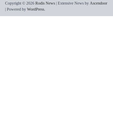
Copyright © 2026
Rodis News
| Extensive News by
Ascendoor
| Powered by
WordPress
.