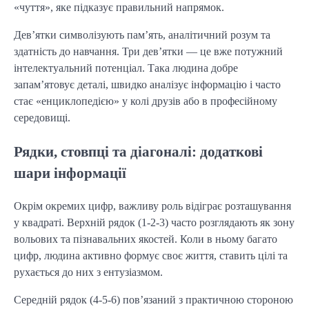
«чуття», яке підказує правильний напрямок.
Дев’ятки символізують пам’ять, аналітичний розум та
здатність до навчання. Три дев’ятки — це вже потужний
інтелектуальний потенціал. Така людина добре
запам’ятовує деталі, швидко аналізує інформацію і часто
стає «енциклопедією» у колі друзів або в професійному
середовищі.
Рядки, стовпці та діагоналі: додаткові
шари інформації
Окрім окремих цифр, важливу роль відіграє розташування
у квадраті. Верхній рядок (1-2-3) часто розглядають як зону
вольових та пізнавальних якостей. Коли в ньому багато
цифр, людина активно формує своє життя, ставить цілі та
рухається до них з ентузіазмом.
Середній рядок (4-5-6) пов’язаний з практичною стороною