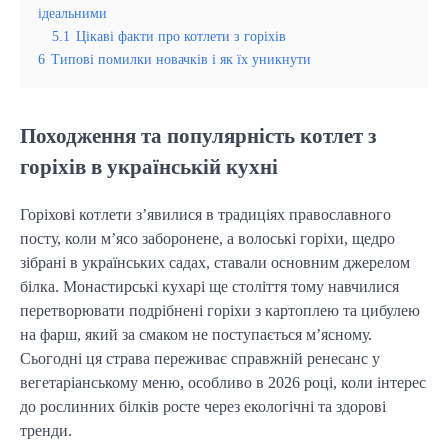
ідеальними
5.1
Цікаві факти про котлети з горіхів
6
Типові помилки новачків і як їх уникнути
Походження та популярність котлет з
горіхів в українській кухні
Горіхові котлети з’явилися в традиціях православного
посту, коли м’ясо заборонене, а волоські горіхи, щедро
зібрані в українських садах, ставали основним джерелом
білка. Монастирські кухарі ще століття тому навчилися
перетворювати подрібнені горіхи з картоплею та цибулею
на фарш, який за смаком не поступається м’ясному.
Сьогодні ця страва переживає справжній ренесанс у
вегетаріанському меню, особливо в 2026 році, коли інтерес
до рослинних білків росте через екологічні та здорові
тренди.