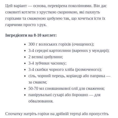
Цей варіант — основа, перевірена поколіннями. Він дає
соковиті котлети з хрусткою скоринкою, які пахнуть
горіхами та смаженою цибулею так, що хочеться їсти їх
гарячими просто з рук.
Інгредієнти на 8-10 котлет:
300 г волоських горіхів (очищених);
3-4 середні картоплини (варених у мундирі);
2 великі цибулини;
3-4 зубчики часнику;
3-4 скибки чорного хліба (розмоченого);
сіль, чорний перець, коріандр або паприка —
за смаком;
50-70 мл соняшникової олії для смаження;
панірувальні сухарі або борошно — для
обвалювання.
Спочатку натріть горіхи на дрібній тертці або пропустіть