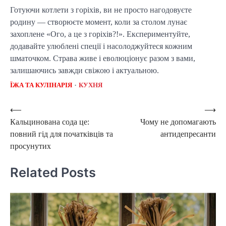
Готуючи котлети з горіхів, ви не просто нагодовуєте
родину — створюєте момент, коли за столом лунає
захоплене «Ого, а це з горіхів?!». Експериментуйте,
додавайте улюблені спеції і насолоджуйтеся кожним
шматочком. Страва живе і еволюціонує разом з вами,
залишаючись завжди свіжою і актуальною.
ЇЖА ТА КУЛІНАРІЯ
КУХНЯ
Post
⟵
⟶
Кальцинована сода це:
Чому не допомагають
navigation
повний гід для початківців та
антидепресанти
просунутих
Related Posts