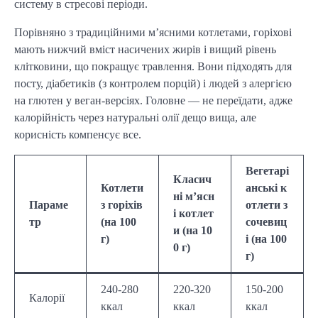
систему в стресові періоди.
Порівняно з традиційними м’ясними котлетами, горіхові
мають нижчий вміст насичених жирів і вищий рівень
клітковини, що покращує травлення. Вони підходять для
посту, діабетиків (з контролем порцій) і людей з алергією
на глютен у веган-версіях. Головне — не переїдати, адже
калорійність через натуральні олії дещо вища, але
корисність компенсує все.
Вегетарі
Класич
Котлети
анські к
ні м’ясн
Параме
з горіхів
отлети з
і котлет
тр
(на 100
сочевиц
и (на 10
г)
і (на 100
0 г)
г)
240-280
220-320
150-200
Калорії
ккал
ккал
ккал