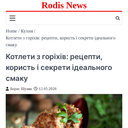
Rodis News
Skip
to
content
Home
Кухня
Котлети з горіхів: рецепти, користь і секрети ідеального
смаку
Котлети з горіхів: рецепти,
користь і секрети ідеального
смаку
Борис Шумко
12.05.2026