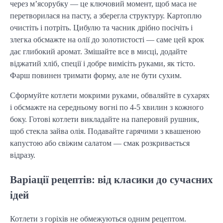
через м’ясорубку — це ключовий момент, щоб маса не
перетворилася на пасту, а зберегла структуру. Картоплю
очистіть і потріть. Цибулю та часник дрібно посічіть і
злегка обсмажте на олії до золотистості — саме цей крок
дає глибокий аромат. Змішайте все в мисці, додайте
віджатий хліб, спеції і добре вимісіть руками, як тісто.
Фарш повинен тримати форму, але не бути сухим.
Сформуйте котлети мокрими руками, обваляйте в сухарях
і обсмажте на середньому вогні по 4-5 хвилин з кожного
боку. Готові котлети викладайте на паперовий рушник,
щоб стекла зайва олія. Подавайте гарячими з квашеною
капустою або свіжим салатом — смак розкривається
відразу.
Варіації рецептів: від класики до сучасних
ідей
Котлети з горіхів не обмежуються одним рецептом.