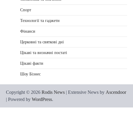
Спорт
Технології та гаджети
Фінанси
Церковні та святкові дні
Цікаві та визначні постаті
Цікаві факти
Шоу Бізнес
Copyright © 2026
Rodis News
| Extensive News by
Ascendoor
| Powered by
WordPress
.