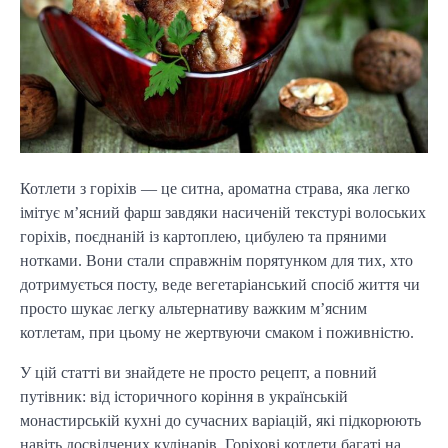
Котлети з горіхів — це ситна, ароматна страва, яка легко
імітує м’ясний фарш завдяки насиченій текстурі волоських
горіхів, поєднаній із картоплею, цибулею та пряними
нотками. Вони стали справжнім порятунком для тих, хто
дотримується посту, веде вегетаріанський спосіб життя чи
просто шукає легку альтернативу важким м’ясним
котлетам, при цьому не жертвуючи смаком і поживністю.
У цій статті ви знайдете не просто рецепт, а повний
путівник: від історичного коріння в українській
монастирській кухні до сучасних варіацій, які підкорюють
навіть досвідчених кулінарів. Горіхові котлети багаті на