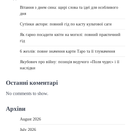
Вітання з днем сина: щирі слова та ідеї для особливого
дня
Сутінки актори: повний гід по касту культової саги
Як гарно посадити квіти на могилі: повний практичний
гід
6 жезлів: повне значення карти Таро та її тлумачення
Якубович про війну: позиція ведучого «Поля чудес» і її
наслідки
Останні коментарі
No comments to show.
Архіви
August 2026
July 2026