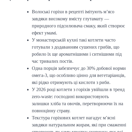
Волоські горіхи в рецепті імітують м’ясо
завдяки високому вмісту глутамату —
природного підсилювача смаку, який створює
ефект умамі.
У монастирській кухні такі котлети часто
готували з додаванням сушених грибів, що
робило їх ще ароматнішими і ситнішими під
час тривалих постів.
Одна порція забезпечує до 30% добової норми
омега-3, що особливо цінно для вегетаріанців,
які рідко отримують ці кислоти з риби.
У 2026 році котлети з горіхів увійшли в тренд
zero-waste: господині використовують
залишки хліба та овочів, перетворюючи їх на
повноцінну страву.
Текстура горіхових котлет нагадує м’ясні
завдяки натуральним жирам, які при смаженні
створюють ту саму хрустку скоринку, яку всі