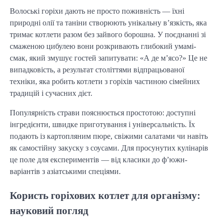
Волоські горіхи дають не просто поживність — їхні
природні олії та таніни створюють унікальну в’язкість, яка
тримає котлети разом без зайвого борошна. У поєднанні зі
смаженою цибулею вони розкривають глибокий умамі-
смак, який змушує гостей запитувати: «А де м’ясо?» Це не
випадковість, а результат століттями відпрацьованої
техніки, яка робить котлети з горіхів частиною сімейних
традицій і сучасних дієт.
Популярність страви пояснюється простотою: доступні
інгредієнти, швидке приготування і універсальність. Їх
подають із картопляним пюре, свіжими салатами чи навіть
як самостійну закуску з соусами. Для просунутих кулінарів
це поле для експериментів — від класики до ф’южн-
варіантів з азіатськими спеціями.
Користь горіхових котлет для організму:
науковий погляд