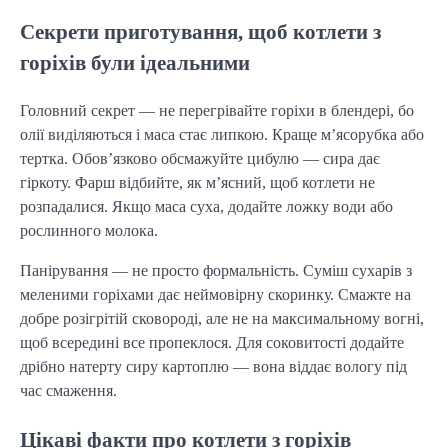
Секрети приготування, щоб котлети з
горіхів були ідеальними
Головний секрет — не перегрівайте горіхи в блендері, бо
олії виділяються і маса стає липкою. Краще м’ясорубка або
тертка. Обов’язково обсмажуйте цибулю — сира дає
гіркоту. Фарш відбийте, як м’ясний, щоб котлети не
розпадалися. Якщо маса суха, додайте ложку води або
рослинного молока.
Панірування — не просто формальність. Суміш сухарів з
меленими горіхами дає неймовірну скоринку. Смажте на
добре розігрітій сковороді, але не на максимальному вогні,
щоб всередині все пропеклося. Для соковитості додайте
дрібно натерту сиру картоплю — вона віддає вологу під
час смаження.
Цікаві факти про котлети з горіхів