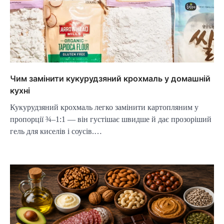
Чим замінити кукурудзяний крохмаль у домашній
кухні
Кукурудзяний крохмаль легко замінити картопляним у
пропорції ¾–1:1 — він густішає швидше й дає прозоріший
гель для киселів і соусів.…