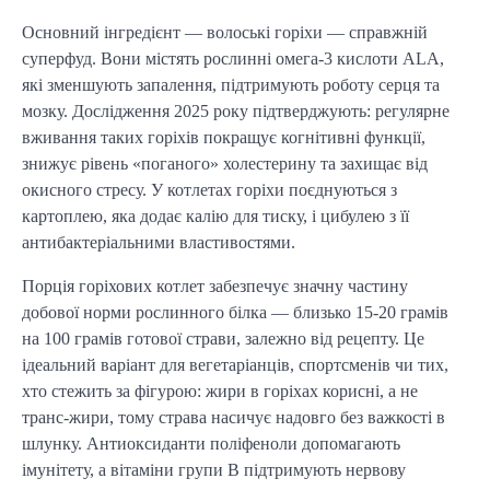
Основний інгредієнт — волоські горіхи — справжній
суперфуд. Вони містять рослинні омега-3 кислоти ALA,
які зменшують запалення, підтримують роботу серця та
мозку. Дослідження 2025 року підтверджують: регулярне
вживання таких горіхів покращує когнітивні функції,
знижує рівень «поганого» холестерину та захищає від
окисного стресу. У котлетах горіхи поєднуються з
картоплею, яка додає калію для тиску, і цибулею з її
антибактеріальними властивостями.
Порція горіхових котлет забезпечує значну частину
добової норми рослинного білка — близько 15-20 грамів
на 100 грамів готової страви, залежно від рецепту. Це
ідеальний варіант для вегетаріанців, спортсменів чи тих,
хто стежить за фігурою: жири в горіхах корисні, а не
транс-жири, тому страва насичує надовго без важкості в
шлунку. Антиоксиданти поліфеноли допомагають
імунітету, а вітаміни групи B підтримують нервову