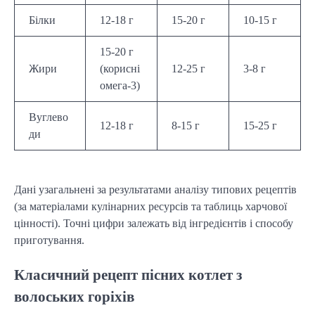
Білки
12-18 г
15-20 г
10-15 г
15-20 г
Жири
(корисні
12-25 г
3-8 г
омега-3)
Вуглево
12-18 г
8-15 г
15-25 г
ди
Дані узагальнені за результатами аналізу типових рецептів
(за матеріалами кулінарних ресурсів та таблиць харчової
цінності). Точні цифри залежать від інгредієнтів і способу
приготування.
Класичний рецепт пісних котлет з
волоських горіхів