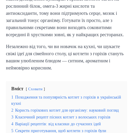
рослинний білок, омега-3 жирні кислоти та
антиоксиданти, тому вони підтримують серце, мозок і
загальний тонус організму. Готувати їх просто, але з
правильними секретами вони виходять соковитими
всередині й хрусткими зовні, як у найкращих ресторанах.
Незалежно від того, чи ви новачок на кухні, чи шукаєте
свіжі ідеї для сімейного столу, ці котлети з горіхів стануть
вашим улюбленим блюдом — ситним, ароматним і
неймовірно корисним.
Вміст
Сховати
1
Походження та популярність котлет з горіхів в українській
кухні
2
Користь горіхових котлет для організму: науковий погляд
3
Класичний рецепт пісних котлет з волоських горіхів
4
Варіації рецептів: від класики до сучасних ідей
5
Секрети приготування, щоб котлети з горіхів були