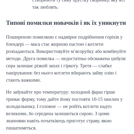
так люблять.
Типові помилки новачків і як їх уникнути
Поширеною помилкою є надмірне подрібнення горіхів у
блендері — маса стає жирною пастою і котлети
розпадаються. Використовуйте м’ясорубку або комбінуйте
методи. Друга помилка — недостатньо обсмажена цибуля:
сира залишає різкий запах і гіркоту. Третя — слабке
панірування: без нього котлети вбирають зайву олію і
стають важкими.
Не забувайте про температуру: холодний фарш гірше
тримає форму, тому дайте йому постояти 10-15 хвилин у
холодильнику. І головне — не робіть котлети надто
великими, бо середина залишиться сирою. З цими
знаннями навіть початківець приготує страву, якою
пишатиметься.