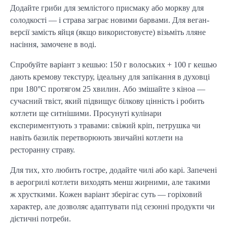
Додайте гриби для землістого присмаку або моркву для
солодкості — і страва заграє новими барвами. Для веган-
версії замість яйця (якщо використовуєте) візьміть лляне
насіння, замочене в воді.
Спробуйте варіант з кешью: 150 г волоських + 100 г кешью
дають кремову текстуру, ідеальну для запікання в духовці
при 180°C протягом 25 хвилин. Або змішайте з кіноа —
сучасний твіст, який підвищує білкову цінність і робить
котлети ще ситнішими. Просунуті кулінари
експериментують з травами: свіжий кріп, петрушка чи
навіть базилік перетворюють звичайні котлети на
ресторанну страву.
Для тих, хто любить гостре, додайте чилі або карі. Запечені
в аерогрилі котлети виходять менш жирними, але такими
ж хрусткими. Кожен варіант зберігає суть — горіховий
характер, але дозволяє адаптувати під сезонні продукти чи
дієтичні потреби.